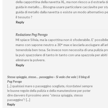
della cappottina della navetta XL, ma non riesco a d estrarla da
guida in metallo…. Bisogna usare particolare cacciavite per st
guida di metallo dalla navetta o esiste un modo alternativo per
il tessuto ?
Reply
Redazione Peg Perego
Mi spiace SIlvia, ma la capottina non è sfoderabile. E’ possibile
mano con sapone neutro a 30° max e lasciarla asciugare all’ar
tenendola ben tesa. Se invece non necessita di una pulizia p
la può spazzolare di tanto in tanto con una spazzola per abiti
eliminare la polvere.
Reply
Stessa spiaggia, stesso… passeggino ‹ Si vede che vale | Il blog di
Peg Perego
[...] qualsiasi mare o passeggino scegliate, ricordatevi sempre
le buone regole della pulizia e della manutenzione per poter
dire davvero il prossimo anno “stessa spiaggia, stesso
passeggino”! [...]
Reply