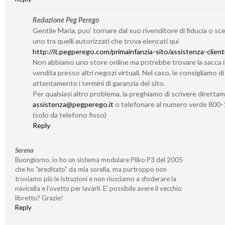
Redazione Peg Perego
Gentile Maria, puo’ tornare dal suo rivenditore di fiducia o sc
uno tra quelli autorizzati che trova elencati qui
http://it.pegperego.com/primainfanzia-sito/assistenza-client
Non abbiamo uno store online ma potrebbe trovare la sacca 
vendita presso altri negozi virtuali. Nel caso, le consigliamo d
attentamente i termini di garanzia del sito.
Per qualsiasi altro problema, la preghiamo di scrivere diretta
assistenza@pegperego.it
o telefonare al numero verde 800
(solo da telefono fisso)
Reply
Serena
Buongiorno, io ho un sistema modulare Pliko P3 del 2005
che ho “ereditato” da mia sorella, ma purtroppo non
troviamo più le istruzioni e non riusciamo a sfoderare la
navicella e l’ovetto per lavarli. E’ possibile avere il vecchio
libretto? Grazie!
Reply