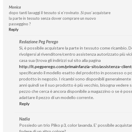
Monica
dopo tanti lavaggi il tessuto si e`rovinato .Si puo`acquistare
la parte in tessuto senza dover comprare un nuovo
passeggino ?
Reply
Redazione Peg Perego
Sì, è possibile acquistare la parte in tessuto come ricambio. 
rivolgersi al rivenditore/centro assistenza autorizzato più vic
casa sua (trova gli indirizzi sul sito alla pagina
http://it.pegperego.com/primainfanzia-sito/assistenza-client
specificando il modello esatto del prodotto in possesso o po
prodotto in negozio. I ricambi sono disponibili generalmente
anni quindi se il suo prodotto è più vecchio, bisogna vedere se
pezzo che cerca è ancora disponibile a magazzino o se è poss
adattare il pezzo di un modello corrente.
Reply
Nadia
Possiedo un trio Pliko p3, color lavanda. E’ possibile acquistar
fodere di un altro colore?