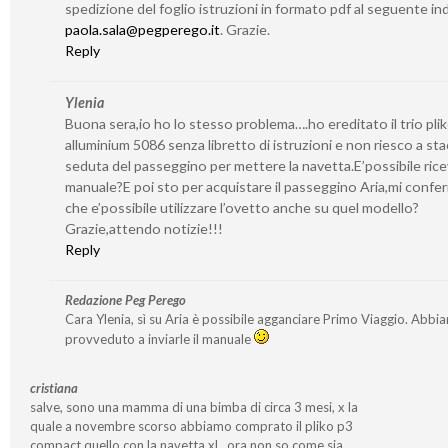
spedizione del foglio istruzioni in formato pdf al seguente ind
paola.sala@pegperego.it
. Grazie.
Reply
Ylenia
Buona sera,io ho lo stesso problema….ho ereditato il trio pli
alluminium 5086 senza libretto di istruzioni e non riesco a sta
seduta del passeggino per mettere la navetta.E’possibile ricev
manuale?E poi sto per acquistare il passeggino Aria,mi confe
che e’possibile utilizzare l’ovetto anche su quel modello?
Grazie,attendo notizie!!!
Reply
Redazione Peg Perego
Cara Ylenia, sì su Aria è possibile agganciare Primo Viaggio. Abbi
provveduto a inviarle il manuale
cristiana
salve, sono una mamma di una bimba di circa 3 mesi, x la
quale a novembre scorso abbiamo comprato il pliko p3
compact quello con la navetta xl…ora non so come sia