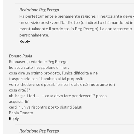
Redazione Peg Perego
Ha perfettamente e pienamente ragione. Il negoziante deve o
un servizio post-vendita diretto (o indiretto chiamando ed i
eventualmente il prodotto in Peg Perego). La contatteremo
personalmente.
Reply
Donato Paola
Buonasera, redazione Peg Perego
ho acquistato il seggiolone dinner ,
cosa dire un ottimo prodotto, l’unica difficolta e’ nel
trasportarlo con il bambino al tal proposito
vorrei chedervi se è possibile inserire altre n.2 ruote anteriori
cosa dite???
nb. ha gia’ i fori …… – cosa devo fare per riceverli ? posso
acquistarli?
certi in un vs riscontro porgo distinti Saluti
Paola Donato
Reply
Redazione Peg Perego