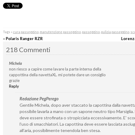
Tags »
cura passeggino
,
manutenzione passeggino
,
passeggino
,
pulizia passeggino
,
sc
«
Polaris Ranger RZR
Lorenz
218 Commenti
Michela
non riesco a capire come lavare la parte interna della
cappottina della navettaXL. mi potete dare un consiglio
grazie
Reply
Redazione PegPerego
Gentile Michela, dopo aver staccato la capottina dalla navetta
possibile lavarla a mano con un sapone neutro tipo Marsiglia
deve essere strofinata o stropicciata eccessivamente. E’ sco
l’uso di smacchiatori. La capottina deve essere lasciata asciu
all’aria, possibilmente tenendola ben stesa.