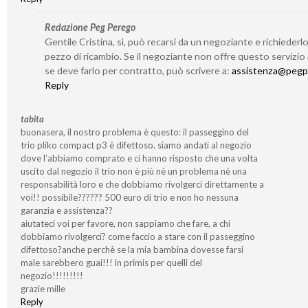
Redazione Peg Perego
Gentile Cristina, sì, può recarsi da un negoziante e richieder
pezzo di ricambio. Se il negoziante non offre questo servizio
se deve farlo per contratto, può scrivere a:
assistenza@pegp
Reply
tabita
buonasera, il nostro problema è questo: il passeggino del
trio pliko compact p3 è difettoso. siamo andati al negozio
dove l’abbiamo comprato e ci hanno risposto che una volta
uscito dal negozio il trio non è più nè un problema nè una
responsabilità loro e che dobbiamo rivolgerci direttamente a
voi!! possibile?????? 500 euro di trio e non ho nessuna
garanzia e assistenza??
aiutateci voi per favore, non sappiamo che fare, a chi
dobbiamo rivolgerci? come faccio a stare con il passeggino
difettoso?anche perchè se la mia bambina dovesse farsi
male sarebbero guai!!! in primis per quelli del
negozio!!!!!!!!!
grazie mille
Reply