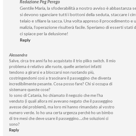
Redazione Peg Perego
Gentile Maria, la sfoderabilità a nostro avviso è abbastanza s
si devono sganciare tutti i bottoni della seduta, staccare i cint
telaio e sfilare la sacca. Una volta appreso il procedimento e 
malizia, l’operazione risulterà facile. Speriamo di esserti stati 
ci spiace per la delusione!
Reply
Alessandra
Salve, circa tre anni fa ho acquistato il trio pliko switch. Il mio
problema è relativo alle ruote, quelle anteriori infatti
tendono a girarsi e a bloccarsi non ruotando più,
costringendomi così a trascinare il passeggino che diventa
incredibilmente pesante. Cosa posso fare? Chi si occupa di
sistemare queste cose?
Io sono di Catania, ho chiamato il negozio che me l’ha
venduto (i quali allora mi avevano negato che il passeggino
avesse dei problemi), ma loro mi hanno rimandato al vostro
numero verde. Io ho una certa urgenza perchè ho un bimbo
di tre mesi che deve usare il passeggino….che soluzioni ci
sono?
Reply