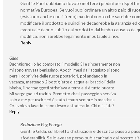
Gentile Paola, abbiamo dovuto mettere i piedini per rispetta
normativa Europea. Se vuoi puoi ordinare un altro paio di ruo
(esistono anche con il freno) ma tieni conto che sarebbe co
modificare il prodotto e quindi ne decadrebbe la garanzia ed 
eventuale danno subito dal prodotto dal bimbo causato da q
modifica, non sarebbe legalmente imputabile a noi.
Reply
Gilda
Buongiorno, io ho comprato il modello SI e sinceramente non
mi sono trovata benissimo. Apochi mesi dall’acquisto si sono
persi i copri vite delle ruote posteriori, poi andando in
vacanza, mettendo 2 bottigliette d’acqua e i braccioli della
bimba, il portaoggetti strisciava a terra e si è tutto bucato.
Mi vergogno ad uscirlo. Premetto che il passeggino serviva
solo a me per uscire ed è stato tenuto sempre in macchina.
Ora volevo lavarlo e non riesco a sfoderarlo. Chi mi aiuta?
Reply
Redazione Peg Perego
Gentile Gilda, sul libretto d’istruzioni è descritta passo a pass
sfoderabilità. Se lo avesse perso può scaricarlo dal nostro si