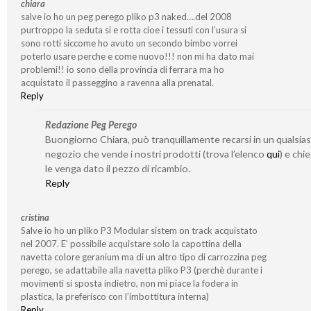
chiara
salve io ho un peg perego pliko p3 naked….del 2008
purtroppo la seduta si e rotta cioe i tessuti con l’usura si
sono rotti siccome ho avuto un secondo bimbo vorrei
poterlo usare perche e come nuovo!!! non mi ha dato mai
problemi!! io sono della provincia di ferrara ma ho
acquistato il passeggino a ravenna alla prenatal.
Reply
Redazione Peg Perego
Buongiorno Chiara, può tranquillamente recarsi in un qualsias
negozio che vende i nostri prodotti (trova l’elenco
qui
) e chi
le venga dato il pezzo di ricambio.
Reply
cristina
Salve io ho un pliko P3 Modular sistem on track acquistato
nel 2007. E’ possibile acquistare solo la capottina della
navetta colore geranium ma di un altro tipo di carrozzina peg
perego, se adattabile alla navetta pliko P3 (perchè durante i
movimenti si sposta indietro, non mi piace la fodera in
plastica, la preferisco con l’imbottitura interna)
Reply