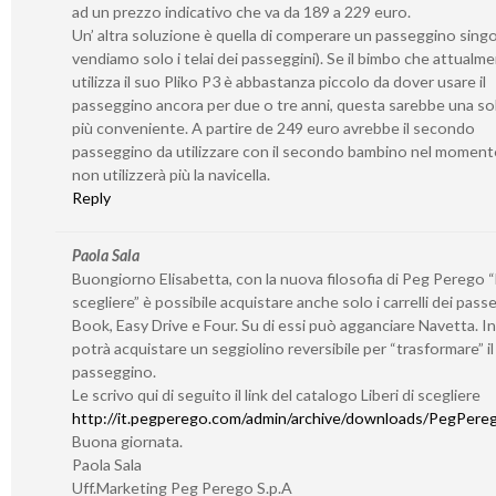
ad un prezzo indicativo che va da 189 a 229 euro.
Un’ altra soluzione è quella di comperare un passeggino sing
vendiamo solo i telai dei passeggini). Se il bimbo che attualm
utilizza il suo Pliko P3 è abbastanza piccolo da dover usare il
passeggino ancora per due o tre anni, questa sarebbe una so
più conveniente. A partire de 249 euro avrebbe il secondo
passeggino da utilizzare con il secondo bambino nel momento
non utilizzerà più la navicella.
Reply
Paola Sala
Buongiorno Elisabetta, con la nuova filosofia di Peg Perego “L
scegliere” è possibile acquistare anche solo i carrelli dei pass
Book, Easy Drive e Four. Su di essi può agganciare Navetta. I
potrà acquistare un seggiolino reversibile per “trasformare” il 
passeggino.
Le scrivo qui di seguito il link del catalogo Liberi di scegliere
http://it.pegperego.com/admin/archive/downloads/PegPerego
Buona giornata.
Paola Sala
Uff.Marketing Peg Perego S.p.A