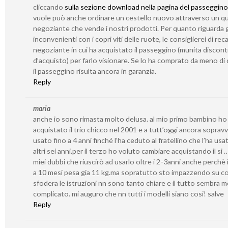
cliccando
sulla sezione download nella pagina del passeggino
vuole può anche ordinare un cestello nuovo attraverso un qu
negoziante che vende i nostri prodotti. Per quanto riguarda g
inconvenienti con i copri viti delle ruote, le consiglierei di reca
negoziante in cui ha acquistato il passeggino (munita discont
d’acquisto) per farlo visionare. Se lo ha comprato da meno di 
il passeggino risulta ancora in garanzia.
Reply
maria
anche io sono rimasta molto delusa. al mio primo bambino ho
acquistato il trio chicco nel 2001 e a tutt’oggi ancora sopravv
usato fino a 4 anni finché l’ha ceduto al fratellino che l’ha usa
altri sei anni.per il terzo ho voluto cambiare acquistando il si 
miei dubbi che riuscirò ad usarlo oltre i 2-3anni anche perchè i
a 10 mesi pesa gia 11 kg.ma sopratutto sto impazzendo su c
sfodera le istruzioni nn sono tanto chiare e il tutto sembra 
complicato. mi auguro che nn tutti i modelli siano cosi! salve
Reply