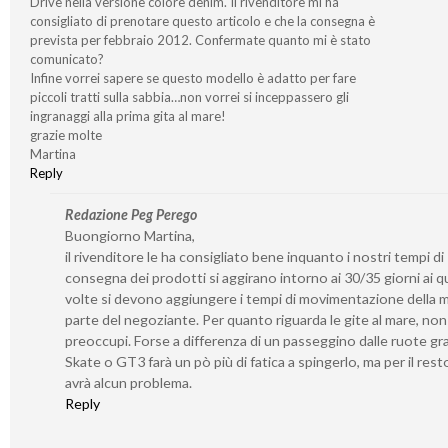
Drive nella versione colore denim. Il rivenditore mi ha
consigliato di prenotare questo articolo e che la consegna è
prevista per febbraio 2012. Confermate quanto mi è stato
comunicato?
Infine vorrei sapere se questo modello è adatto per fare
piccoli tratti sulla sabbia…non vorrei si inceppassero gli
ingranaggi alla prima gita al mare!
grazie molte
Martina
Reply
Redazione Peg Perego
Buongiorno Martina,
il rivenditore le ha consigliato bene inquanto i nostri tempi di
consegna dei prodotti si aggirano intorno ai 30/35 giorni ai qu
volte si devono aggiungere i tempi di movimentazione della 
parte del negoziante. Per quanto riguarda le gite al mare, non 
preoccupi. Forse a differenza di un passeggino dalle ruote gr
Skate o GT3 farà un pò più di fatica a spingerlo, ma per il rest
avrà alcun problema.
Reply