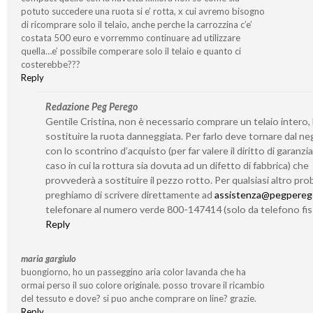
potuto succedere una ruota si e’ rotta, x cui avremo bisogno
di ricomprare solo il telaio, anche perche la carrozzina c’e’
costata 500 euro e vorremmo continuare ad utilizzare
quella…e’ possibile comperare solo il telaio e quanto ci
costerebbe???
Reply
Redazione Peg Perego
Gentile Cristina, non è necessario comprare un telaio intero,
sostituire la ruota danneggiata. Per farlo deve tornare dal n
con lo scontrino d’acquisto (per far valere il diritto di garanzia
caso in cui la rottura sia dovuta ad un difetto di fabbrica) che
provvederà a sostituire il pezzo rotto. Per qualsiasi altro prob
preghiamo di scrivere direttamente ad
assistenza@pegperego
telefonare al numero verde 800-147414 (solo da telefono fis
Reply
maria gargiulo
buongiorno, ho un passeggino aria color lavanda che ha
ormai perso il suo colore originale. posso trovare il ricambio
del tessuto e dove? si puo anche comprare on line? grazie.
Reply