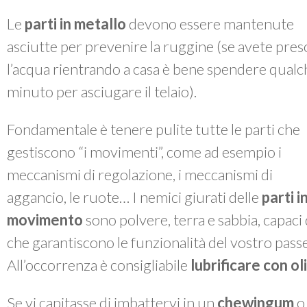
Le
parti in metallo
devono essere mantenute
asciutte per prevenire la ruggine (se avete pres
l’acqua rientrando a casa è bene spendere qualc
minuto per asciugare il telaio).
Fondamentale è tenere pulite tutte le parti che
gestiscono “i movimenti”, come ad esempio i
meccanismi di regolazione, i meccanismi di
aggancio, le ruote… I nemici giurati delle
parti i
movimento
sono polvere, terra e sabbia, capac
che garantiscono le funzionalità del vostro passe
All’occorrenza è consigliabile
lubrificare con o
Se vi capitasse di imbattervi in un
chewingum
o