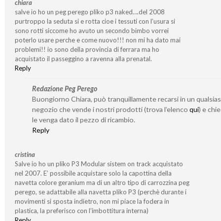
chiara
salve io ho un peg perego pliko p3 naked….del 2008
purtroppo la seduta si e rotta cioe i tessuti con l’usura si
sono rotti siccome ho avuto un secondo bimbo vorrei
poterlo usare perche e come nuovo!!! non mi ha dato mai
problemi!! io sono della provincia di ferrara ma ho
acquistato il passeggino a ravenna alla prenatal.
Reply
Redazione Peg Perego
Buongiorno Chiara, può tranquillamente recarsi in un qualsias
negozio che vende i nostri prodotti (trova l’elenco
qui
) e chi
le venga dato il pezzo di ricambio.
Reply
cristina
Salve io ho un pliko P3 Modular sistem on track acquistato
nel 2007. E’ possibile acquistare solo la capottina della
navetta colore geranium ma di un altro tipo di carrozzina peg
perego, se adattabile alla navetta pliko P3 (perchè durante i
movimenti si sposta indietro, non mi piace la fodera in
plastica, la preferisco con l’imbottitura interna)
Reply