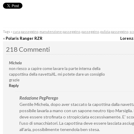
Tags »
cura passeggino
,
manutenzione passeggino
,
passeggino
,
pulizia passeggino
,
sc
«
Polaris Ranger RZR
Lorenz
218 Commenti
Michela
non riesco a capire come lavare la parte interna della
cappottina della navettaXL. mi potete dare un consiglio
grazie
Reply
Redazione PegPerego
Gentile Michela, dopo aver staccato la capottina dalla navetta
possibile lavarla a mano con un sapone neutro tipo Marsiglia
deve essere strofinata o stropicciata eccessivamente. E’ sco
l’uso di smacchiatori. La capottina deve essere lasciata asciu
all’aria, possibilmente tenendola ben stesa.