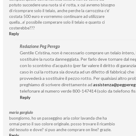
potuto succedere una ruota si e’ rotta, x cui avremo bisogno
di ricomprare solo il telaio, anche perche la carrozzina c’e’
costata 500 euro e vorremmo continuare ad utilizzare
quella…e’ possibile comperare solo il telaio e quanto ci
costerebbe???
Reply
Redazione Peg Perego
Gentile Cristina, non è necessario comprare un telaio intero,
sostituire la ruota danneggiata. Per farlo deve tornare dal n
con lo scontrino d’acquisto (per far valere il diritto di garanzia
caso in cui la rottura sia dovuta ad un difetto di fabbrica) che
provvederà a sostituire il pezzo rotto. Per qualsiasi altro prob
preghiamo di scrivere direttamente ad
assistenza@pegperego
telefonare al numero verde 800-147414 (solo da telefono fis
Reply
maria gargiulo
buongiorno, ho un passeggino aria color lavanda che ha
ormai perso il suo colore originale. posso trovare il ricambio
del tessuto e dove? si puo anche comprare on line? grazie.
Reply