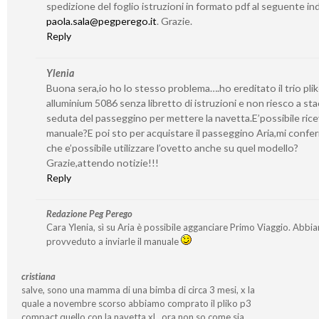
spedizione del foglio istruzioni in formato pdf al seguente ind
paola.sala@pegperego.it
. Grazie.
Reply
Ylenia
Buona sera,io ho lo stesso problema….ho ereditato il trio pli
alluminium 5086 senza libretto di istruzioni e non riesco a sta
seduta del passeggino per mettere la navetta.E’possibile ricev
manuale?E poi sto per acquistare il passeggino Aria,mi confe
che e’possibile utilizzare l’ovetto anche su quel modello?
Grazie,attendo notizie!!!
Reply
Redazione Peg Perego
Cara Ylenia, sì su Aria è possibile agganciare Primo Viaggio. Abbi
provveduto a inviarle il manuale
cristiana
salve, sono una mamma di una bimba di circa 3 mesi, x la
quale a novembre scorso abbiamo comprato il pliko p3
compact quello con la navetta xl…ora non so come sia