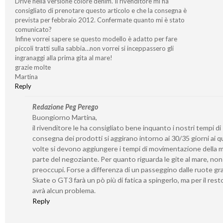
Drive nella versione colore denim. Il rivenditore mi ha
consigliato di prenotare questo articolo e che la consegna è
prevista per febbraio 2012. Confermate quanto mi è stato
comunicato?
Infine vorrei sapere se questo modello è adatto per fare
piccoli tratti sulla sabbia…non vorrei si inceppassero gli
ingranaggi alla prima gita al mare!
grazie molte
Martina
Reply
Redazione Peg Perego
Buongiorno Martina,
il rivenditore le ha consigliato bene inquanto i nostri tempi di
consegna dei prodotti si aggirano intorno ai 30/35 giorni ai qu
volte si devono aggiungere i tempi di movimentazione della 
parte del negoziante. Per quanto riguarda le gite al mare, non 
preoccupi. Forse a differenza di un passeggino dalle ruote gr
Skate o GT3 farà un pò più di fatica a spingerlo, ma per il rest
avrà alcun problema.
Reply