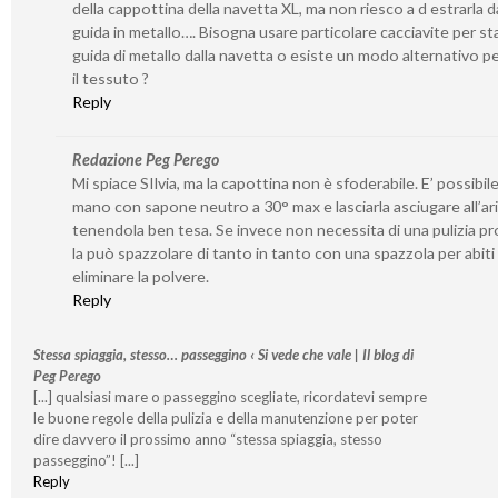
della cappottina della navetta XL, ma non riesco a d estrarla da
guida in metallo…. Bisogna usare particolare cacciavite per st
guida di metallo dalla navetta o esiste un modo alternativo per
il tessuto ?
Reply
Redazione Peg Perego
Mi spiace SIlvia, ma la capottina non è sfoderabile. E’ possibile
mano con sapone neutro a 30° max e lasciarla asciugare all’ar
tenendola ben tesa. Se invece non necessita di una pulizia p
la può spazzolare di tanto in tanto con una spazzola per abiti
eliminare la polvere.
Reply
Stessa spiaggia, stesso… passeggino ‹ Si vede che vale | Il blog di
Peg Perego
[...] qualsiasi mare o passeggino scegliate, ricordatevi sempre
le buone regole della pulizia e della manutenzione per poter
dire davvero il prossimo anno “stessa spiaggia, stesso
passeggino”! [...]
Reply