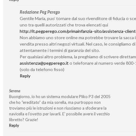
Redazione Peg Perego
Gentile Maria, puo’ tornare dal suo rivenditore di fiducia o sc
uno tra quelli autorizzati che trova elencati qui
http://it.pegperego.com/primainfanzia-sito/assistenza-client
Non abbiamo uno store online ma potrebbe trovare la sacca 
vendita presso altri negozi virtuali. Nel caso, le consigliamo d
attentamente i termini di garanzia del sito.
Per qualsiasi altro problema, la preghiamo di scrivere diretta
assistenza@pegperego.it
o telefonare al numero verde 800
(solo da telefono fisso)
Reply
Serena
Buongiorno, io ho un sistema modulare Pliko P3 del 2005
che ho “ereditato” da mia sorella, ma purtroppo non
troviamo più le istruzioni e non riusciamo a sfoderare la
navicella e l’ovetto per lavarli. E’ possibile avere il vecchio
libretto? Grazie!
Reply