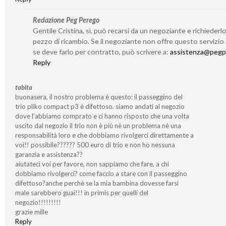
Redazione Peg Perego
Gentile Cristina, sì, può recarsi da un negoziante e richieder
pezzo di ricambio. Se il negoziante non offre questo servizio
se deve farlo per contratto, può scrivere a:
assistenza@pegp
Reply
tabita
buonasera, il nostro problema è questo: il passeggino del
trio pliko compact p3 è difettoso. siamo andati al negozio
dove l’abbiamo comprato e ci hanno risposto che una volta
uscito dal negozio il trio non è più nè un problema nè una
responsabilità loro e che dobbiamo rivolgerci direttamente a
voi!! possibile?????? 500 euro di trio e non ho nessuna
garanzia e assistenza??
aiutateci voi per favore, non sappiamo che fare, a chi
dobbiamo rivolgerci? come faccio a stare con il passeggino
difettoso?anche perchè se la mia bambina dovesse farsi
male sarebbero guai!!! in primis per quelli del
negozio!!!!!!!!!
grazie mille
Reply