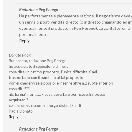
Redazione Peg Perego
Ha perfettamente e pienamente ragione. Il negoziante deve o
un servizio post-vendita diretto (o indiretto chiamando ed i
eventualmente il prodotto in Peg Perego). La contatteremo
personalmente.
Reply
Donato Paola
Buonasera, redazione Peg Perego
ho acquistato il seggiolone dinner ,
cosa dire un ottimo prodotto, l’unica difficolta e’ nel
trasportarlo con il bambino al tal proposito
vorrei chedervi se è possibile inserire altre n.2 ruote anteriori
cosa dite???
nb. ha gia’ i fori …… – cosa devo fare per riceverli ? posso
acquistarli?
certi in un vs riscontro porgo distinti Saluti
Paola Donato
Reply
Redazione Peg Perego