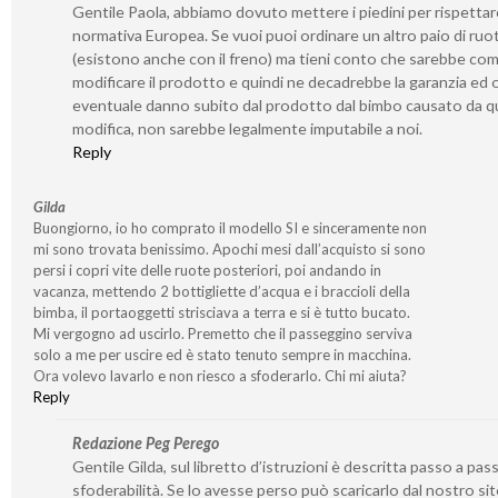
Gentile Paola, abbiamo dovuto mettere i piedini per rispetta
normativa Europea. Se vuoi puoi ordinare un altro paio di ruo
(esistono anche con il freno) ma tieni conto che sarebbe co
modificare il prodotto e quindi ne decadrebbe la garanzia ed 
eventuale danno subito dal prodotto dal bimbo causato da q
modifica, non sarebbe legalmente imputabile a noi.
Reply
Gilda
Buongiorno, io ho comprato il modello SI e sinceramente non
mi sono trovata benissimo. Apochi mesi dall’acquisto si sono
persi i copri vite delle ruote posteriori, poi andando in
vacanza, mettendo 2 bottigliette d’acqua e i braccioli della
bimba, il portaoggetti strisciava a terra e si è tutto bucato.
Mi vergogno ad uscirlo. Premetto che il passeggino serviva
solo a me per uscire ed è stato tenuto sempre in macchina.
Ora volevo lavarlo e non riesco a sfoderarlo. Chi mi aiuta?
Reply
Redazione Peg Perego
Gentile Gilda, sul libretto d’istruzioni è descritta passo a pass
sfoderabilità. Se lo avesse perso può scaricarlo dal nostro si