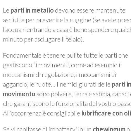
Le
parti in metallo
devono essere mantenute
asciutte per prevenire la ruggine (se avete pres
l’acqua rientrando a casa è bene spendere qualc
minuto per asciugare il telaio).
Fondamentale è tenere pulite tutte le parti che
gestiscono “i movimenti”, come ad esempio i
meccanismi di regolazione, i meccanismi di
aggancio, le ruote… I nemici giurati delle
parti i
movimento
sono polvere, terra e sabbia, capac
che garantiscono le funzionalità del vostro passe
All’occorrenza è consigliabile
lubrificare con o
Se vi capitasse di imbattervi in un
chewingum
o