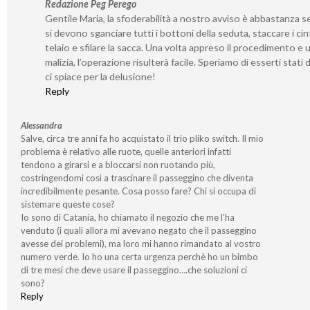
Redazione Peg Perego
Gentile Maria, la sfoderabilità a nostro avviso è abbastanza s
si devono sganciare tutti i bottoni della seduta, staccare i cint
telaio e sfilare la sacca. Una volta appreso il procedimento e 
malizia, l’operazione risulterà facile. Speriamo di esserti stati 
ci spiace per la delusione!
Reply
Alessandra
Salve, circa tre anni fa ho acquistato il trio pliko switch. Il mio
problema è relativo alle ruote, quelle anteriori infatti
tendono a girarsi e a bloccarsi non ruotando più,
costringendomi così a trascinare il passeggino che diventa
incredibilmente pesante. Cosa posso fare? Chi si occupa di
sistemare queste cose?
Io sono di Catania, ho chiamato il negozio che me l’ha
venduto (i quali allora mi avevano negato che il passeggino
avesse dei problemi), ma loro mi hanno rimandato al vostro
numero verde. Io ho una certa urgenza perchè ho un bimbo
di tre mesi che deve usare il passeggino….che soluzioni ci
sono?
Reply