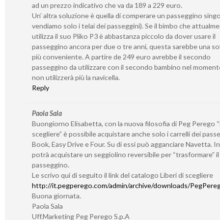
ad un prezzo indicativo che va da 189 a 229 euro.
Un’ altra soluzione è quella di comperare un passeggino sing
vendiamo solo i telai dei passeggini). Se il bimbo che attualm
utilizza il suo Pliko P3 è abbastanza piccolo da dover usare il
passeggino ancora per due o tre anni, questa sarebbe una so
più conveniente. A partire de 249 euro avrebbe il secondo
passeggino da utilizzare con il secondo bambino nel momento
non utilizzerà più la navicella.
Reply
Paola Sala
Buongiorno Elisabetta, con la nuova filosofia di Peg Perego “L
scegliere” è possibile acquistare anche solo i carrelli dei pass
Book, Easy Drive e Four. Su di essi può agganciare Navetta. I
potrà acquistare un seggiolino reversibile per “trasformare” il 
passeggino.
Le scrivo qui di seguito il link del catalogo Liberi di scegliere
http://it.pegperego.com/admin/archive/downloads/PegPerego
Buona giornata.
Paola Sala
Uff.Marketing Peg Perego S.p.A