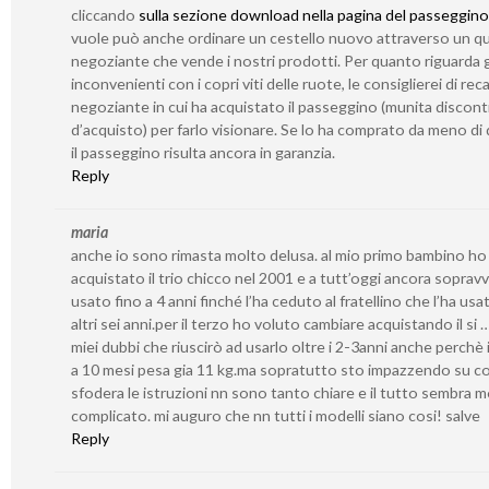
cliccando
sulla sezione download nella pagina del passeggino
vuole può anche ordinare un cestello nuovo attraverso un qu
negoziante che vende i nostri prodotti. Per quanto riguarda g
inconvenienti con i copri viti delle ruote, le consiglierei di reca
negoziante in cui ha acquistato il passeggino (munita discont
d’acquisto) per farlo visionare. Se lo ha comprato da meno di 
il passeggino risulta ancora in garanzia.
Reply
maria
anche io sono rimasta molto delusa. al mio primo bambino ho
acquistato il trio chicco nel 2001 e a tutt’oggi ancora sopravv
usato fino a 4 anni finché l’ha ceduto al fratellino che l’ha usa
altri sei anni.per il terzo ho voluto cambiare acquistando il si 
miei dubbi che riuscirò ad usarlo oltre i 2-3anni anche perchè i
a 10 mesi pesa gia 11 kg.ma sopratutto sto impazzendo su c
sfodera le istruzioni nn sono tanto chiare e il tutto sembra 
complicato. mi auguro che nn tutti i modelli siano cosi! salve
Reply