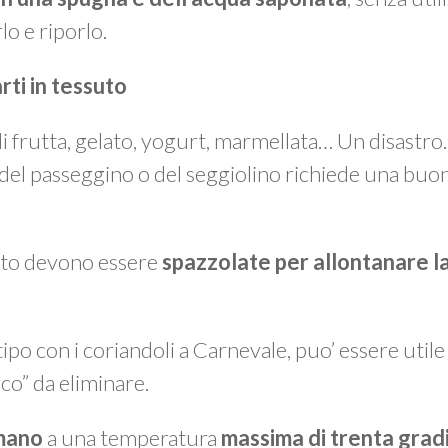
lo e riporlo.
arti in tessuto
 di frutta, gelato, yogurt, marmellata… Un disastr
 del passeggino o del seggiolino richiede una buo
suto devono essere
spazzolate per allontanare la
 tipo con i coriandoli a Carnevale, puo’ essere util
rco” da eliminare.
 mano
a una temperatura
massima di trenta grad