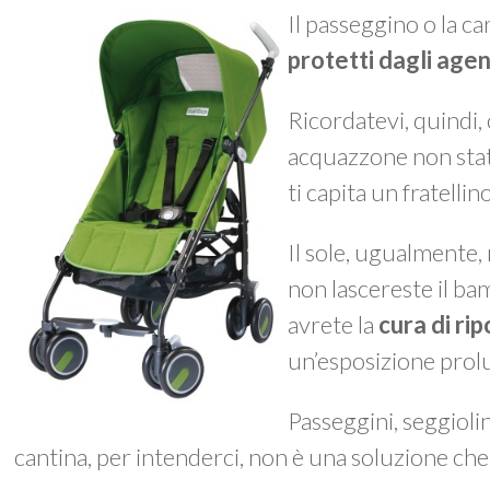
Il passeggino o la c
protetti dagli agen
Ricordatevi, quindi,
acquazzone non stat
ti capita un fratellino
Il sole, ugualmente, 
non lascereste il bam
avrete la
cura di ri
un’esposizione prolun
Passeggini, seggioli
cantina, per intenderci, non è una soluzione che