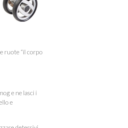
e ruote “il corpo
og e ne lasci i
ello e
izzare detersivi.