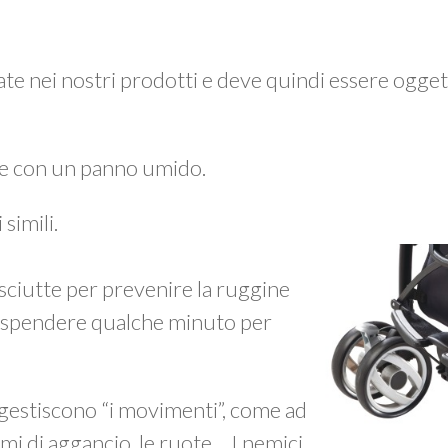
zzate nei nostri prodotti e deve quindi essere ogget
e con un panno umido.
simili.
ciutte per prevenire la ruggine
ne spendere qualche minuto per
 gestiscono “i movimenti”, come ad
mi di aggancio, le ruote… I nemici