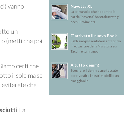
rci) vanno
Navetta XL
La prima volta che ho sentito la
parola “navetta” ho strabuzzato gli
occhi. Ero incinta...
sotto un
E’ arrivato il nuovo Book
o (metti che poi
L'abbiamo presentato in anteprima
in occasione della Maratona sui
Tacchi e torniamo...
 Siamo certi che
A tutto denim!
Scegliere il denim come tessuto
otto il sole ma se
per rivestire i nostri modelli è un
omaggio alle...
a eviterete che
sciutti
. La