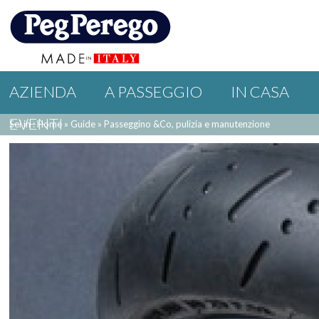
AZIENDA
A PASSEGGIO
IN CASA
EVENTI
Sei in : Home
»
Guide
»
Passeggino &Co, pulizia e manutenzione