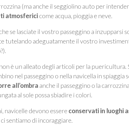
arrozzina (ma anche il seggiolino auto per intende
ti atmosferici
come acqua, pioggia e neve.
 che se lasciate il vostro passeggino a inzupparsi 
e tutelando adeguatamente il vostro investiment
?).
non è un alleato degli articoli per la puericultura.
bino nel passeggino o nella navicella in spiaggia s
porre all’ombra
anche il passeggino o la carrozzin
gata al sole possa sbiadire i colori.
ni, navicelle devono essere
conservati in luoghi a
 ci sentiamo di incoraggiare.