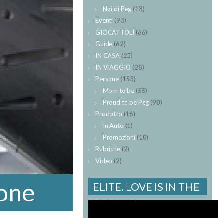
Noi di Peg
(13)
Eventi
(90)
GIOCATTOLI
(66)
Guide
(62)
IN CASA
(25)
IN VIAGGIO
(28)
Persone
(153)
Mom to be
(55)
Proud to be Peg
(98)
Prodotto
(16)
In Auto
(1)
Promozioni
(10)
Rubriche
(2)
Video
(2)
ione
ELITE. LOVE IS IN THE
DETAILS.