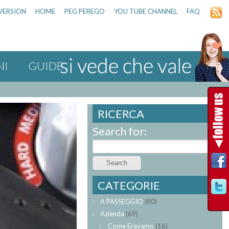
VERSION
HOME
PEG PEREGO
YOU TUBE CHANNEL
FAQ
NI
GUIDE
RICERCA
Search for:
CATEGORIE
A PASSEGGIO
(80)
Azienda
(69)
Come Eravamo
(16)