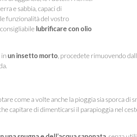
erra e sabbia, capaci di
 funzionalità del vostro
 consigliabile
lubrificare con olio
 in
un insetto
morto
, procedete rimuovendo dall
da.
otare come a volte anche la pioggia sia sporca di sm
che capitare di dimenticarsi il parapioggia nel cest
on una spugna e dell’acqua saponata
, senza util