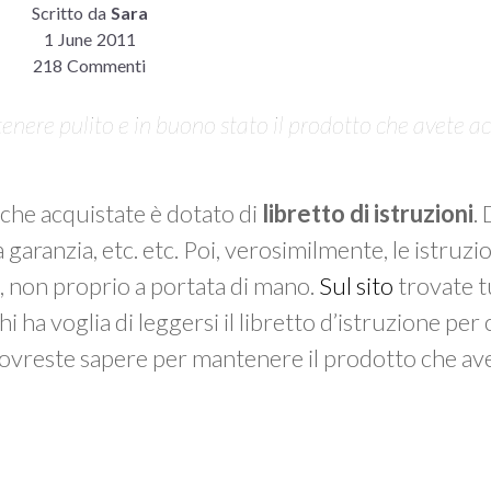
Scritto da
Sara
1 June 2011
218 Commenti
enere pulito e in buono stato il prodotto che avete a
che acquistate è dotato di
libretto di istruzioni
.
garanzia, etc. etc. Poi, verosimilmente, le istruzio
na, non proprio a portata di mano.
Sul sito
trovate tu
 ha voglia di leggersi il libretto d’istruzione per
 dovreste sapere per mantenere il prodotto che av