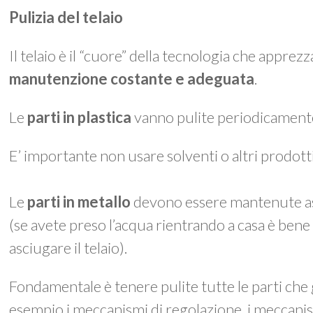
Pulizia del telaio
Il telaio è il “cuore” della tecnologia che appre
manutenzione costante e adeguata
.
Le
parti in plastica
vanno pulite periodicament
E’ importante non usare solventi o altri prodotti 
Le
parti in metallo
devono essere mantenute as
(se avete preso l’acqua rientrando a casa è be
asciugare il telaio).
Fondamentale è tenere pulite tutte le parti che
esempio i meccanismi di regolazione, i meccanis