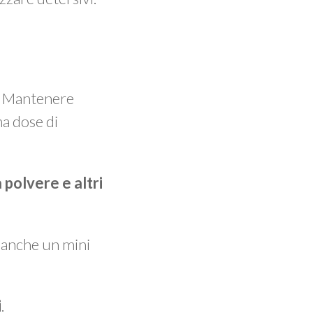
o. Mantenere
na dose di
 polvere e altri
e anche un mini
i
.