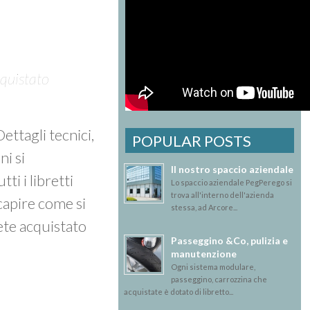
cquistato
 Dettagli tecnici,
POPULAR POSTS
ni si
Il nostro spaccio aziendale
tti i libretti
Lo spaccio aziendale PegPerego si
trova all'interno dell'azienda
 capire come si
stessa, ad Arcore...
ete acquistato
Passeggino &Co, pulizia e
manutenzione
Ogni sistema modulare,
passeggino, carrozzina che
acquistate è dotato di libretto...