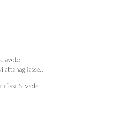
e avete
vi attanagliasse…
i fissi. Si vede