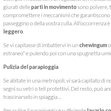
giurati delle
parti in movimento
sono polvere, t
compromettere i meccanismi che garantiscono le
passeggino o della vostra culla. All’occorrenza è
leggero
.
Se vi capitasse di imbattervi in un
chewingum
o
estraneo” e pulendo poi con una spugnetta umi
Pulizia del parapioggia
Se abitate in una metropoli, vi sarà capitato di n
segni su vetri o teli protettivi. Del resto, può an
trascinarselo in spiaggia…
Per pulire il parapioggia è sufficiente
lavarlo c