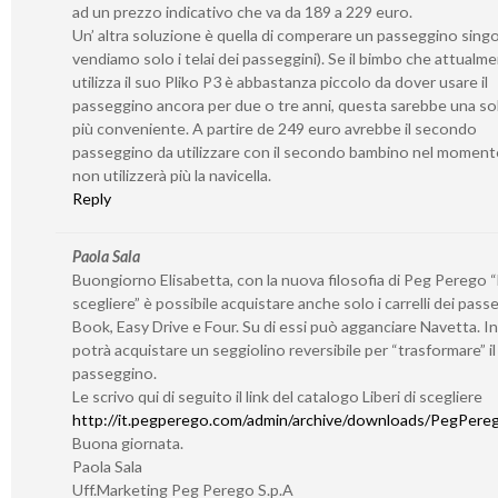
ad un prezzo indicativo che va da 189 a 229 euro.
Un’ altra soluzione è quella di comperare un passeggino sing
vendiamo solo i telai dei passeggini). Se il bimbo che attualm
utilizza il suo Pliko P3 è abbastanza piccolo da dover usare il
passeggino ancora per due o tre anni, questa sarebbe una so
più conveniente. A partire de 249 euro avrebbe il secondo
passeggino da utilizzare con il secondo bambino nel momento
non utilizzerà più la navicella.
Reply
Paola Sala
Buongiorno Elisabetta, con la nuova filosofia di Peg Perego “L
scegliere” è possibile acquistare anche solo i carrelli dei pass
Book, Easy Drive e Four. Su di essi può agganciare Navetta. I
potrà acquistare un seggiolino reversibile per “trasformare” il 
passeggino.
Le scrivo qui di seguito il link del catalogo Liberi di scegliere
http://it.pegperego.com/admin/archive/downloads/PegPerego
Buona giornata.
Paola Sala
Uff.Marketing Peg Perego S.p.A