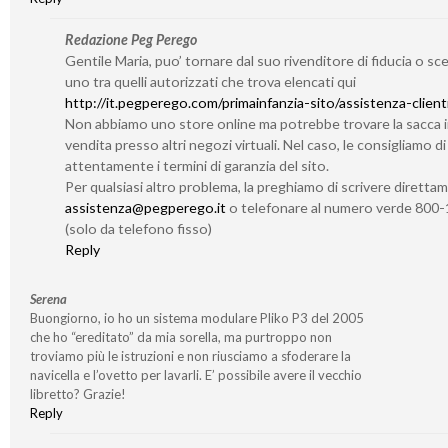
Redazione Peg Perego
Gentile Maria, puo’ tornare dal suo rivenditore di fiducia o sc
uno tra quelli autorizzati che trova elencati qui
http://it.pegperego.com/primainfanzia-sito/assistenza-client
Non abbiamo uno store online ma potrebbe trovare la sacca 
vendita presso altri negozi virtuali. Nel caso, le consigliamo d
attentamente i termini di garanzia del sito.
Per qualsiasi altro problema, la preghiamo di scrivere diretta
assistenza@pegperego.it
o telefonare al numero verde 800
(solo da telefono fisso)
Reply
Serena
Buongiorno, io ho un sistema modulare Pliko P3 del 2005
che ho “ereditato” da mia sorella, ma purtroppo non
troviamo più le istruzioni e non riusciamo a sfoderare la
navicella e l’ovetto per lavarli. E’ possibile avere il vecchio
libretto? Grazie!
Reply