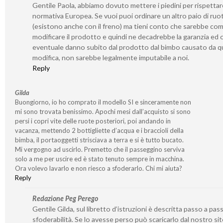
Gentile Paola, abbiamo dovuto mettere i piedini per rispetta
normativa Europea. Se vuoi puoi ordinare un altro paio di ruo
(esistono anche con il freno) ma tieni conto che sarebbe co
modificare il prodotto e quindi ne decadrebbe la garanzia ed 
eventuale danno subito dal prodotto dal bimbo causato da q
modifica, non sarebbe legalmente imputabile a noi.
Reply
Gilda
Buongiorno, io ho comprato il modello SI e sinceramente non
mi sono trovata benissimo. Apochi mesi dall’acquisto si sono
persi i copri vite delle ruote posteriori, poi andando in
vacanza, mettendo 2 bottigliette d’acqua e i braccioli della
bimba, il portaoggetti strisciava a terra e si è tutto bucato.
Mi vergogno ad uscirlo. Premetto che il passeggino serviva
solo a me per uscire ed è stato tenuto sempre in macchina.
Ora volevo lavarlo e non riesco a sfoderarlo. Chi mi aiuta?
Reply
Redazione Peg Perego
Gentile Gilda, sul libretto d’istruzioni è descritta passo a pass
sfoderabilità. Se lo avesse perso può scaricarlo dal nostro si