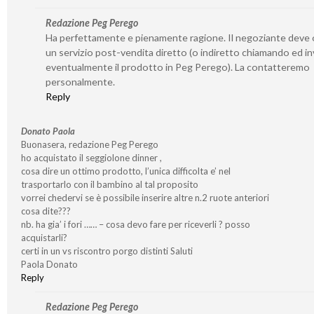
Redazione Peg Perego
Ha perfettamente e pienamente ragione. Il negoziante deve o
un servizio post-vendita diretto (o indiretto chiamando ed i
eventualmente il prodotto in Peg Perego). La contatteremo
personalmente.
Reply
Donato Paola
Buonasera, redazione Peg Perego
ho acquistato il seggiolone dinner ,
cosa dire un ottimo prodotto, l’unica difficolta e’ nel
trasportarlo con il bambino al tal proposito
vorrei chedervi se è possibile inserire altre n.2 ruote anteriori
cosa dite???
nb. ha gia’ i fori …… – cosa devo fare per riceverli ? posso
acquistarli?
certi in un vs riscontro porgo distinti Saluti
Paola Donato
Reply
Redazione Peg Perego