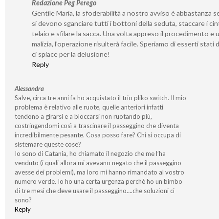
Redazione Peg Perego
Gentile Maria, la sfoderabilità a nostro avviso è abbastanza s
si devono sganciare tutti i bottoni della seduta, staccare i cint
telaio e sfilare la sacca. Una volta appreso il procedimento e 
malizia, l’operazione risulterà facile. Speriamo di esserti stati 
ci spiace per la delusione!
Reply
Alessandra
Salve, circa tre anni fa ho acquistato il trio pliko switch. Il mio
problema è relativo alle ruote, quelle anteriori infatti
tendono a girarsi e a bloccarsi non ruotando più,
costringendomi così a trascinare il passeggino che diventa
incredibilmente pesante. Cosa posso fare? Chi si occupa di
sistemare queste cose?
Io sono di Catania, ho chiamato il negozio che me l’ha
venduto (i quali allora mi avevano negato che il passeggino
avesse dei problemi), ma loro mi hanno rimandato al vostro
numero verde. Io ho una certa urgenza perchè ho un bimbo
di tre mesi che deve usare il passeggino….che soluzioni ci
sono?
Reply