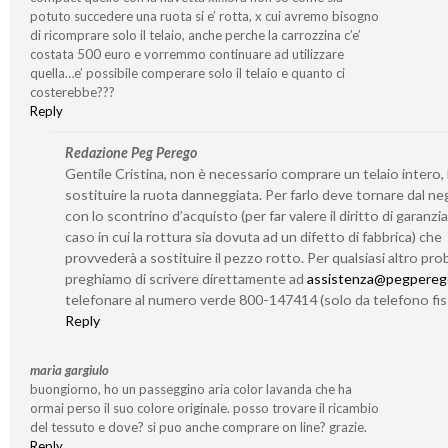
potuto succedere una ruota si e’ rotta, x cui avremo bisogno
di ricomprare solo il telaio, anche perche la carrozzina c’e’
costata 500 euro e vorremmo continuare ad utilizzare
quella…e’ possibile comperare solo il telaio e quanto ci
costerebbe???
Reply
Redazione Peg Perego
Gentile Cristina, non è necessario comprare un telaio intero,
sostituire la ruota danneggiata. Per farlo deve tornare dal n
con lo scontrino d’acquisto (per far valere il diritto di garanzia
caso in cui la rottura sia dovuta ad un difetto di fabbrica) che
provvederà a sostituire il pezzo rotto. Per qualsiasi altro prob
preghiamo di scrivere direttamente ad
assistenza@pegperego
telefonare al numero verde 800-147414 (solo da telefono fis
Reply
maria gargiulo
buongiorno, ho un passeggino aria color lavanda che ha
ormai perso il suo colore originale. posso trovare il ricambio
del tessuto e dove? si puo anche comprare on line? grazie.
Reply