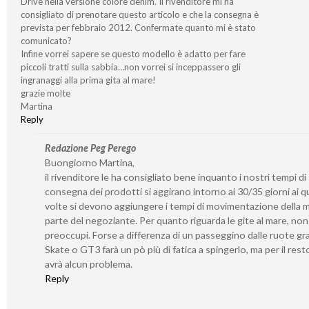
Drive nella versione colore denim. Il rivenditore mi ha
consigliato di prenotare questo articolo e che la consegna è
prevista per febbraio 2012. Confermate quanto mi è stato
comunicato?
Infine vorrei sapere se questo modello è adatto per fare
piccoli tratti sulla sabbia…non vorrei si inceppassero gli
ingranaggi alla prima gita al mare!
grazie molte
Martina
Reply
Redazione Peg Perego
Buongiorno Martina,
il rivenditore le ha consigliato bene inquanto i nostri tempi di
consegna dei prodotti si aggirano intorno ai 30/35 giorni ai qu
volte si devono aggiungere i tempi di movimentazione della 
parte del negoziante. Per quanto riguarda le gite al mare, non 
preoccupi. Forse a differenza di un passeggino dalle ruote gr
Skate o GT3 farà un pò più di fatica a spingerlo, ma per il rest
avrà alcun problema.
Reply