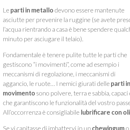
Le
parti in metallo
devono essere mantenute
asciutte per prevenire la ruggine (se avete pres
l’acqua rientrando a casa è bene spendere qualc
minuto per asciugare il telaio).
Fondamentale è tenere pulite tutte le parti che
gestiscono “i movimenti”, come ad esempio i
meccanismi di regolazione, i meccanismi di
aggancio, le ruote… I nemici giurati delle
parti i
movimento
sono polvere, terra e sabbia, capac
che garantiscono le funzionalità del vostro passe
All’occorrenza è consigliabile
lubrificare con o
Se vi capitasse di imbattervi in un
chewingum
o