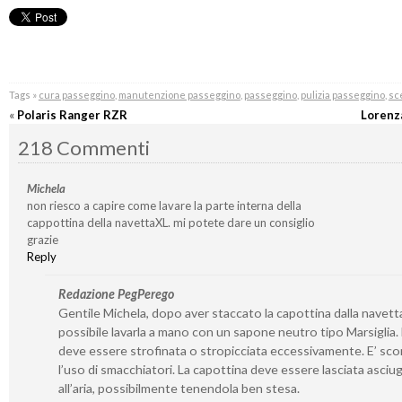
Tags »
cura passeggino
,
manutenzione passeggino
,
passeggino
,
pulizia passeggino
,
sc
«
Polaris Ranger RZR
Lorenz
218 Commenti
Michela
non riesco a capire come lavare la parte interna della
cappottina della navettaXL. mi potete dare un consiglio
grazie
Reply
Redazione PegPerego
Gentile Michela, dopo aver staccato la capottina dalla navetta
possibile lavarla a mano con un sapone neutro tipo Marsiglia
deve essere strofinata o stropicciata eccessivamente. E’ sco
l’uso di smacchiatori. La capottina deve essere lasciata asciu
all’aria, possibilmente tenendola ben stesa.