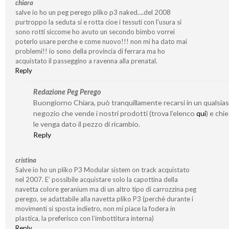
chiara
salve io ho un peg perego pliko p3 naked….del 2008
purtroppo la seduta si e rotta cioe i tessuti con l’usura si
sono rotti siccome ho avuto un secondo bimbo vorrei
poterlo usare perche e come nuovo!!! non mi ha dato mai
problemi!! io sono della provincia di ferrara ma ho
acquistato il passeggino a ravenna alla prenatal.
Reply
Redazione Peg Perego
Buongiorno Chiara, può tranquillamente recarsi in un qualsias
negozio che vende i nostri prodotti (trova l’elenco
qui
) e chi
le venga dato il pezzo di ricambio.
Reply
cristina
Salve io ho un pliko P3 Modular sistem on track acquistato
nel 2007. E’ possibile acquistare solo la capottina della
navetta colore geranium ma di un altro tipo di carrozzina peg
perego, se adattabile alla navetta pliko P3 (perchè durante i
movimenti si sposta indietro, non mi piace la fodera in
plastica, la preferisco con l’imbottitura interna)
Reply