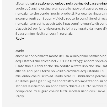
cliccando
sulla sezione download nella pagina del passeggino
vuole può anche ordinare un cestello nuovo attraverso un qu
negoziante che vende i nostri prodotti. Per quanto riguarda g
inconvenienti con i copri viti delle ruote, le consiglierei di reca
negoziante in cui ha acquistato il passeggino (munita discont
d’acquisto) per farlo visionare. Se lo ha comprato da meno di 
il passeggino risulta ancora in garanzia.
Reply
maria
anche io sono rimasta molto delusa. al mio primo bambino ho
acquistato il trio chicco nel 2001 e a tutt’oggi ancora sopravv
usato fino a 4 anni finché l’ha ceduto al fratellino che l’ha usa
altri sei anni.per il terzo ho voluto cambiare acquistando il si 
miei dubbi che riuscirò ad usarlo oltre i 2-3anni anche perchè i
a 10 mesi pesa gia 11 kg.ma sopratutto sto impazzendo su c
sfodera le istruzioni nn sono tanto chiare e il tutto sembra 
complicato. mi auguro che nn tutti i modelli siano cosi! salve
Reply