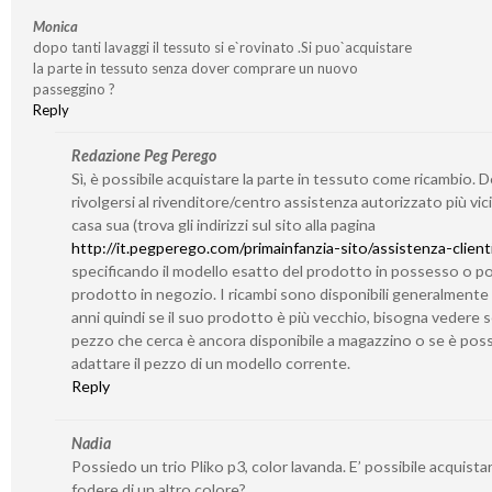
Monica
dopo tanti lavaggi il tessuto si e`rovinato .Si puo`acquistare
la parte in tessuto senza dover comprare un nuovo
passeggino ?
Reply
Redazione Peg Perego
Sì, è possibile acquistare la parte in tessuto come ricambio. 
rivolgersi al rivenditore/centro assistenza autorizzato più vic
casa sua (trova gli indirizzi sul sito alla pagina
http://it.pegperego.com/primainfanzia-sito/assistenza-client
specificando il modello esatto del prodotto in possesso o po
prodotto in negozio. I ricambi sono disponibili generalmente
anni quindi se il suo prodotto è più vecchio, bisogna vedere se
pezzo che cerca è ancora disponibile a magazzino o se è poss
adattare il pezzo di un modello corrente.
Reply
Nadia
Possiedo un trio Pliko p3, color lavanda. E’ possibile acquistar
fodere di un altro colore?