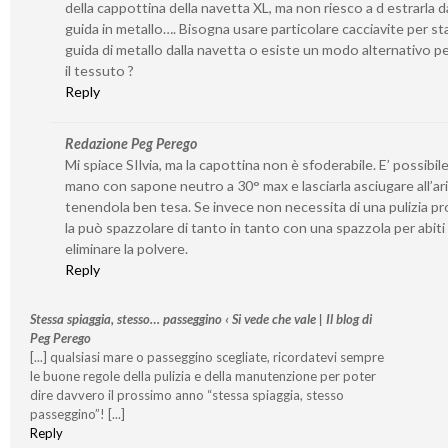
della cappottina della navetta XL, ma non riesco a d estrarla da
guida in metallo…. Bisogna usare particolare cacciavite per st
guida di metallo dalla navetta o esiste un modo alternativo per
il tessuto ?
Reply
Redazione Peg Perego
Mi spiace SIlvia, ma la capottina non è sfoderabile. E’ possibile
mano con sapone neutro a 30° max e lasciarla asciugare all’ar
tenendola ben tesa. Se invece non necessita di una pulizia p
la può spazzolare di tanto in tanto con una spazzola per abiti
eliminare la polvere.
Reply
Stessa spiaggia, stesso… passeggino ‹ Si vede che vale | Il blog di
Peg Perego
[...] qualsiasi mare o passeggino scegliate, ricordatevi sempre
le buone regole della pulizia e della manutenzione per poter
dire davvero il prossimo anno “stessa spiaggia, stesso
passeggino”! [...]
Reply