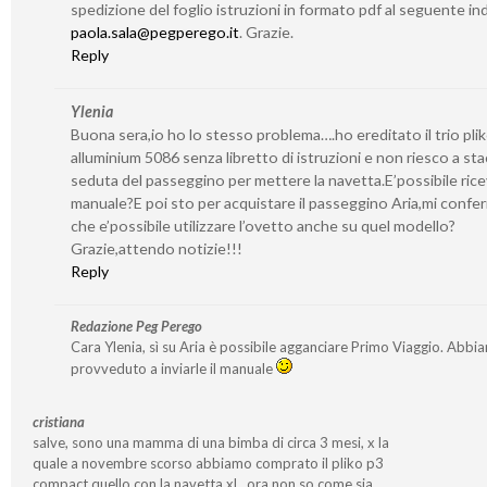
spedizione del foglio istruzioni in formato pdf al seguente ind
paola.sala@pegperego.it
. Grazie.
Reply
Ylenia
Buona sera,io ho lo stesso problema….ho ereditato il trio pli
alluminium 5086 senza libretto di istruzioni e non riesco a sta
seduta del passeggino per mettere la navetta.E’possibile ricev
manuale?E poi sto per acquistare il passeggino Aria,mi confe
che e’possibile utilizzare l’ovetto anche su quel modello?
Grazie,attendo notizie!!!
Reply
Redazione Peg Perego
Cara Ylenia, sì su Aria è possibile agganciare Primo Viaggio. Abbi
provveduto a inviarle il manuale
cristiana
salve, sono una mamma di una bimba di circa 3 mesi, x la
quale a novembre scorso abbiamo comprato il pliko p3
compact quello con la navetta xl…ora non so come sia