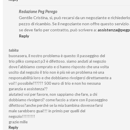
Redazione Peg Perego
Gentile Cristina, sì, può recarsi da un negoziante e richieder
pezzo di ricambio. Se il negoziante non offre questo servizio
se deve farlo per contratto, può scrivere a:
assistenza@pegp
Reply
tabita
buonasera, il nostro problema è questo: il passeggino del
trio pliko compact p3 è difettoso. siamo andati al negozio
dove l’abbiamo comprato e ci hanno risposto che una volta
uscito dal negozio il trio non è più nè un problema nè una
responsabilità loro e che dobbiamo rivolgerci direttamente a
voi!! possibile?????? 500 euro di trio e non ho nessuna
garanzia e assistenza??
aiutateci voi per favore, non sappiamo che fare, a chi
dobbiamo rivolgerci? come faccio a stare con il passeggino
difettoso?anche perchè se la mia bambina dovesse farsi
male sarebbero guai!!! in primis per quelli del
negozio!!!!!!!!!
grazie mille
Reply