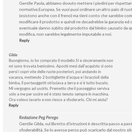
Gentile Paola, abbiamo dovuto mettere i piedini per rispetta
normativa Europea. Se vuoi puoi ordinare un altro paio di ruo
(esistono anche con il freno) ma tieni conto che sarebbe co
modificare il prodotto e quindi ne decadrebbe la garanzia ed 
eventuale danno subito dal prodotto dal bimbo causato da q
modifica, non sarebbe legalmente imputabile a noi.
Reply
Gilda
Buongiorno, io ho comprato il modello SI e sinceramente non
mi sono trovata benissimo. Apochi mesi dall’acquisto si sono
persi i copri vite delle ruote posteriori, poi andando in
vacanza, mettendo 2 bottigliette d’acqua e i braccioli della
bimba, il portaoggetti strisciava a terra e si è tutto bucato.
Mi vergogno ad uscirlo. Premetto che il passeggino serviva
solo a me per uscire ed è stato tenuto sempre in macchina.
Ora volevo lavarlo e non riesco a sfoderarlo. Chi mi aiuta?
Reply
Redazione Peg Perego
Gentile Gilda, sul libretto d’istruzioni è descritta passo a pass
sfoderabilità. Se lo avesse perso può scaricarlo dal nostro si