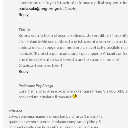
spedizione del foglio istruzioni in formato pdf al seguente ind
paola.sala@pegperego.it
. Grazie.
Reply
Ylenia
Buona sera,io ho lo stesso problema….ho ereditato il trio pli
alluminium 5086 senza libretto di istruzioni e non riesco a sta
seduta del passeggino per mettere la navetta.E’possibile ricev
manuale?E poi sto per acquistare il passeggino Aria,mi confe
che e’possibile utilizzare l’ovetto anche su quel modello?
Grazie,attendo notizie!!!
Reply
Redazione Peg Perego
Cara Ylenia, sì su Aria è possibile agganciare Primo Viaggio. Abbi
provveduto a inviarle il manuale
cristiana
salve, sono una mamma di una bimba di circa 3 mesi, x la
quale a novembre scorso abbiamo comprato il pliko p3
compact quello con la navetta xl…ora non so come sia