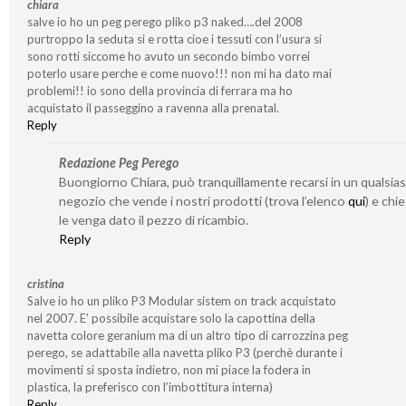
chiara
salve io ho un peg perego pliko p3 naked….del 2008
purtroppo la seduta si e rotta cioe i tessuti con l’usura si
sono rotti siccome ho avuto un secondo bimbo vorrei
poterlo usare perche e come nuovo!!! non mi ha dato mai
problemi!! io sono della provincia di ferrara ma ho
acquistato il passeggino a ravenna alla prenatal.
Reply
Redazione Peg Perego
Buongiorno Chiara, può tranquillamente recarsi in un qualsias
negozio che vende i nostri prodotti (trova l’elenco
qui
) e chi
le venga dato il pezzo di ricambio.
Reply
cristina
Salve io ho un pliko P3 Modular sistem on track acquistato
nel 2007. E’ possibile acquistare solo la capottina della
navetta colore geranium ma di un altro tipo di carrozzina peg
perego, se adattabile alla navetta pliko P3 (perchè durante i
movimenti si sposta indietro, non mi piace la fodera in
plastica, la preferisco con l’imbottitura interna)
Reply