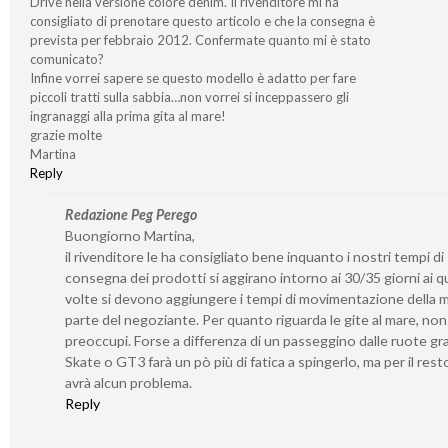
Drive nella versione colore denim. Il rivenditore mi ha
consigliato di prenotare questo articolo e che la consegna è
prevista per febbraio 2012. Confermate quanto mi è stato
comunicato?
Infine vorrei sapere se questo modello è adatto per fare
piccoli tratti sulla sabbia…non vorrei si inceppassero gli
ingranaggi alla prima gita al mare!
grazie molte
Martina
Reply
Redazione Peg Perego
Buongiorno Martina,
il rivenditore le ha consigliato bene inquanto i nostri tempi di
consegna dei prodotti si aggirano intorno ai 30/35 giorni ai qu
volte si devono aggiungere i tempi di movimentazione della 
parte del negoziante. Per quanto riguarda le gite al mare, non 
preoccupi. Forse a differenza di un passeggino dalle ruote gr
Skate o GT3 farà un pò più di fatica a spingerlo, ma per il rest
avrà alcun problema.
Reply