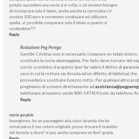
potuto succedere una ruota si e’ rotta, x cui avremo bisogno
di ricomprare solo il telaio, anche perche la carrozzina c’e’
costata 500 euro e vorremmo continuare ad utilizzare
quella…e’ possibile comperare solo il telaio e quanto ci
costerebbe???
Reply
Redazione Peg Perego
Gentile Cristina, non è necessario comprare un telaio intero,
sostituire la ruota danneggiata. Per farlo deve tornare dal n
con lo scontrino d’acquisto (per far valere il diritto di garanzia
caso in cui la rottura sia dovuta ad un difetto di fabbrica) che
provvederà a sostituire il pezzo rotto. Per qualsiasi altro prob
preghiamo di scrivere direttamente ad
assistenza@pegperego
telefonare al numero verde 800-147414 (solo da telefono fis
Reply
maria gargiulo
buongiorno, ho un passeggino aria color lavanda che ha
ormai perso il suo colore originale. posso trovare il ricambio
del tessuto e dove? si puo anche comprare on line? grazie.
Reply