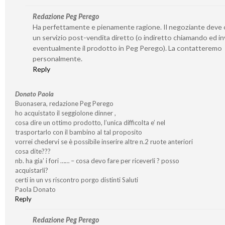
Redazione Peg Perego
Ha perfettamente e pienamente ragione. Il negoziante deve o
un servizio post-vendita diretto (o indiretto chiamando ed i
eventualmente il prodotto in Peg Perego). La contatteremo
personalmente.
Reply
Donato Paola
Buonasera, redazione Peg Perego
ho acquistato il seggiolone dinner ,
cosa dire un ottimo prodotto, l’unica difficolta e’ nel
trasportarlo con il bambino al tal proposito
vorrei chedervi se è possibile inserire altre n.2 ruote anteriori
cosa dite???
nb. ha gia’ i fori …… – cosa devo fare per riceverli ? posso
acquistarli?
certi in un vs riscontro porgo distinti Saluti
Paola Donato
Reply
Redazione Peg Perego