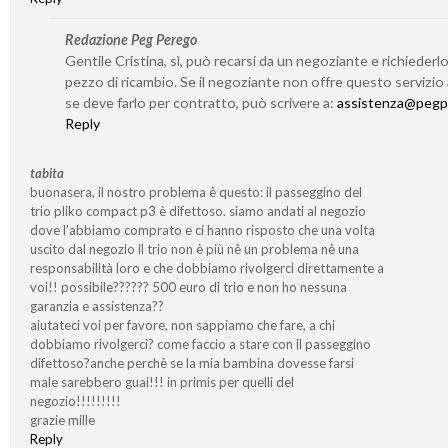
Redazione Peg Perego
Gentile Cristina, sì, può recarsi da un negoziante e richieder
pezzo di ricambio. Se il negoziante non offre questo servizio
se deve farlo per contratto, può scrivere a:
assistenza@pegp
Reply
tabita
buonasera, il nostro problema è questo: il passeggino del
trio pliko compact p3 è difettoso. siamo andati al negozio
dove l’abbiamo comprato e ci hanno risposto che una volta
uscito dal negozio il trio non è più nè un problema nè una
responsabilità loro e che dobbiamo rivolgerci direttamente a
voi!! possibile?????? 500 euro di trio e non ho nessuna
garanzia e assistenza??
aiutateci voi per favore, non sappiamo che fare, a chi
dobbiamo rivolgerci? come faccio a stare con il passeggino
difettoso?anche perchè se la mia bambina dovesse farsi
male sarebbero guai!!! in primis per quelli del
negozio!!!!!!!!!
grazie mille
Reply