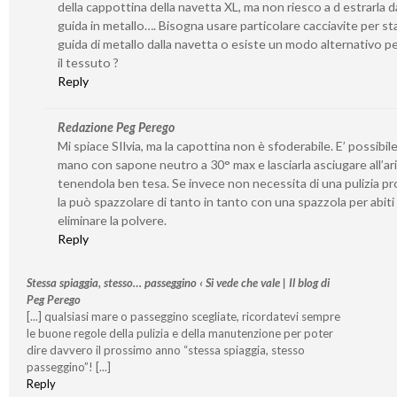
della cappottina della navetta XL, ma non riesco a d estrarla da
guida in metallo…. Bisogna usare particolare cacciavite per st
guida di metallo dalla navetta o esiste un modo alternativo per
il tessuto ?
Reply
Redazione Peg Perego
Mi spiace SIlvia, ma la capottina non è sfoderabile. E’ possibile
mano con sapone neutro a 30° max e lasciarla asciugare all’ar
tenendola ben tesa. Se invece non necessita di una pulizia p
la può spazzolare di tanto in tanto con una spazzola per abiti
eliminare la polvere.
Reply
Stessa spiaggia, stesso… passeggino ‹ Si vede che vale | Il blog di
Peg Perego
[...] qualsiasi mare o passeggino scegliate, ricordatevi sempre
le buone regole della pulizia e della manutenzione per poter
dire davvero il prossimo anno “stessa spiaggia, stesso
passeggino”! [...]
Reply