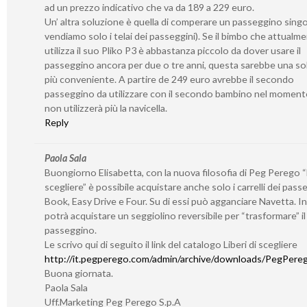
ad un prezzo indicativo che va da 189 a 229 euro.
Un’ altra soluzione è quella di comperare un passeggino sing
vendiamo solo i telai dei passeggini). Se il bimbo che attualm
utilizza il suo Pliko P3 è abbastanza piccolo da dover usare il
passeggino ancora per due o tre anni, questa sarebbe una so
più conveniente. A partire de 249 euro avrebbe il secondo
passeggino da utilizzare con il secondo bambino nel momento
non utilizzerà più la navicella.
Reply
Paola Sala
Buongiorno Elisabetta, con la nuova filosofia di Peg Perego “L
scegliere” è possibile acquistare anche solo i carrelli dei pass
Book, Easy Drive e Four. Su di essi può agganciare Navetta. I
potrà acquistare un seggiolino reversibile per “trasformare” il 
passeggino.
Le scrivo qui di seguito il link del catalogo Liberi di scegliere
http://it.pegperego.com/admin/archive/downloads/PegPerego
Buona giornata.
Paola Sala
Uff.Marketing Peg Perego S.p.A