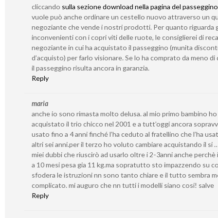
cliccando
sulla sezione download nella pagina del passeggino
vuole può anche ordinare un cestello nuovo attraverso un qu
negoziante che vende i nostri prodotti. Per quanto riguarda g
inconvenienti con i copri viti delle ruote, le consiglierei di reca
negoziante in cui ha acquistato il passeggino (munita discont
d’acquisto) per farlo visionare. Se lo ha comprato da meno di 
il passeggino risulta ancora in garanzia.
Reply
maria
anche io sono rimasta molto delusa. al mio primo bambino ho
acquistato il trio chicco nel 2001 e a tutt’oggi ancora sopravv
usato fino a 4 anni finché l’ha ceduto al fratellino che l’ha usa
altri sei anni.per il terzo ho voluto cambiare acquistando il si 
miei dubbi che riuscirò ad usarlo oltre i 2-3anni anche perchè i
a 10 mesi pesa gia 11 kg.ma sopratutto sto impazzendo su c
sfodera le istruzioni nn sono tanto chiare e il tutto sembra 
complicato. mi auguro che nn tutti i modelli siano cosi! salve
Reply