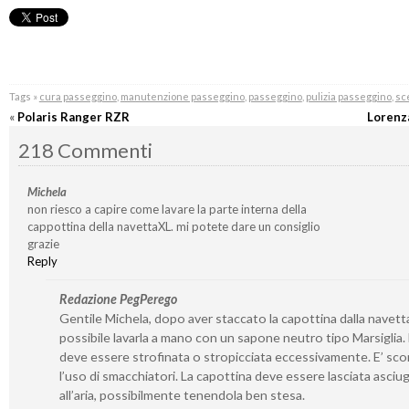
Tags »
cura passeggino
,
manutenzione passeggino
,
passeggino
,
pulizia passeggino
,
sc
«
Polaris Ranger RZR
Lorenz
218 Commenti
Michela
non riesco a capire come lavare la parte interna della
cappottina della navettaXL. mi potete dare un consiglio
grazie
Reply
Redazione PegPerego
Gentile Michela, dopo aver staccato la capottina dalla navetta
possibile lavarla a mano con un sapone neutro tipo Marsiglia
deve essere strofinata o stropicciata eccessivamente. E’ sco
l’uso di smacchiatori. La capottina deve essere lasciata asciu
all’aria, possibilmente tenendola ben stesa.