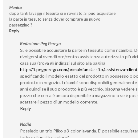
Monica
dopo tanti lavaggi il tessuto si e`rovinato .Si puo`acquistare
la parte in tessuto senza dover comprare un nuovo
passeggino ?
Reply
Redazione Peg Perego
Sì, è possibile acquistare la parte in tessuto come ricambio. 
rivolgersi al rivenditore/centro assistenza autorizzato più vic
casa sua (trova gli indirizzi sul sito alla pagina
http://it.pegperego.com/primainfanzia-sito/assistenza-client
specificando il modello esatto del prodotto in possesso o po
prodotto in negozio. I ricambi sono disponibili generalmente
anni quindi se il suo prodotto è più vecchio, bisogna vedere se
pezzo che cerca è ancora disponibile a magazzino o se è poss
adattare il pezzo di un modello corrente.
Reply
Nadia
Possiedo un trio Pliko p3, color lavanda. E’ possibile acquistar
fodere di un altro colore?