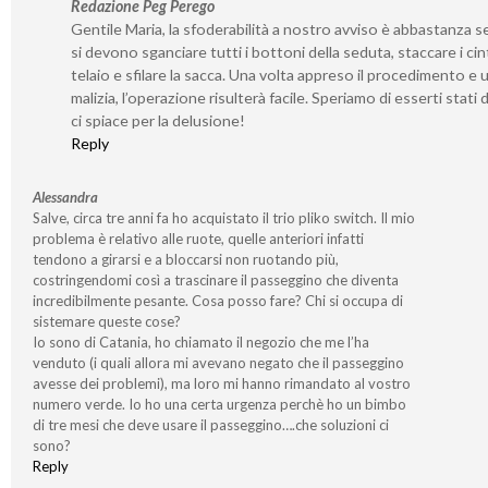
Redazione Peg Perego
Gentile Maria, la sfoderabilità a nostro avviso è abbastanza s
si devono sganciare tutti i bottoni della seduta, staccare i cint
telaio e sfilare la sacca. Una volta appreso il procedimento e 
malizia, l’operazione risulterà facile. Speriamo di esserti stati 
ci spiace per la delusione!
Reply
Alessandra
Salve, circa tre anni fa ho acquistato il trio pliko switch. Il mio
problema è relativo alle ruote, quelle anteriori infatti
tendono a girarsi e a bloccarsi non ruotando più,
costringendomi così a trascinare il passeggino che diventa
incredibilmente pesante. Cosa posso fare? Chi si occupa di
sistemare queste cose?
Io sono di Catania, ho chiamato il negozio che me l’ha
venduto (i quali allora mi avevano negato che il passeggino
avesse dei problemi), ma loro mi hanno rimandato al vostro
numero verde. Io ho una certa urgenza perchè ho un bimbo
di tre mesi che deve usare il passeggino….che soluzioni ci
sono?
Reply