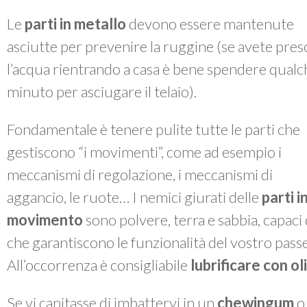
Le
parti in metallo
devono essere mantenute
asciutte per prevenire la ruggine (se avete pres
l’acqua rientrando a casa è bene spendere qualc
minuto per asciugare il telaio).
Fondamentale è tenere pulite tutte le parti che
gestiscono “i movimenti”, come ad esempio i
meccanismi di regolazione, i meccanismi di
aggancio, le ruote… I nemici giurati delle
parti i
movimento
sono polvere, terra e sabbia, capac
che garantiscono le funzionalità del vostro passe
All’occorrenza è consigliabile
lubrificare con o
Se vi capitasse di imbattervi in un
chewingum
o