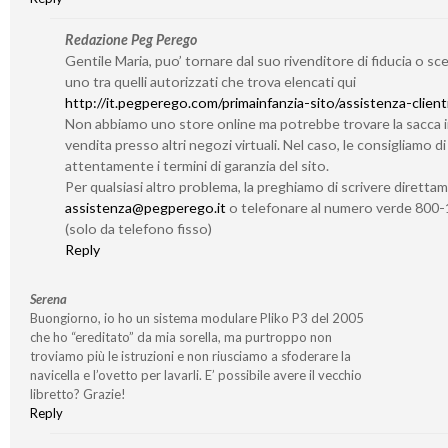
Redazione Peg Perego
Gentile Maria, puo’ tornare dal suo rivenditore di fiducia o sc
uno tra quelli autorizzati che trova elencati qui
http://it.pegperego.com/primainfanzia-sito/assistenza-client
Non abbiamo uno store online ma potrebbe trovare la sacca 
vendita presso altri negozi virtuali. Nel caso, le consigliamo d
attentamente i termini di garanzia del sito.
Per qualsiasi altro problema, la preghiamo di scrivere diretta
assistenza@pegperego.it
o telefonare al numero verde 800
(solo da telefono fisso)
Reply
Serena
Buongiorno, io ho un sistema modulare Pliko P3 del 2005
che ho “ereditato” da mia sorella, ma purtroppo non
troviamo più le istruzioni e non riusciamo a sfoderare la
navicella e l’ovetto per lavarli. E’ possibile avere il vecchio
libretto? Grazie!
Reply