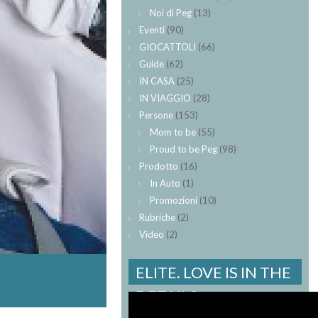
Noi di Peg
(13)
Eventi
(90)
GIOCATTOLI
(66)
Guide
(62)
IN CASA
(25)
IN VIAGGIO
(28)
Persone
(153)
Mom to be
(55)
Proud to be Peg
(98)
Prodotto
(16)
In Auto
(1)
Promozioni
(10)
Rubriche
(2)
Video
(2)
ELITE. LOVE IS IN THE
DETAILS.