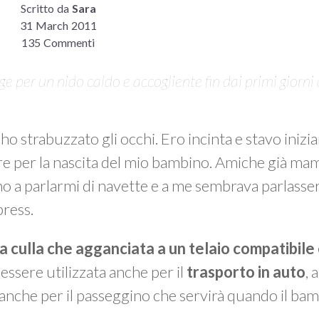
Scritto da
Sara
31 March 2011
135 Commenti
e per un nido caldo e accogliente fin dai primi giorni 
 ho strabuzzato gli occhi. Ero incinta e stavo inizi
re per la nascita del mio bambino. Amiche già m
o a parlarmi di navette e a me sembrava parlasser
press.
la culla che agganciata a un telaio compatibile
 essere utilizzata anche per il
trasporto in auto
,
e” anche per il passeggino che servirà quando il ba