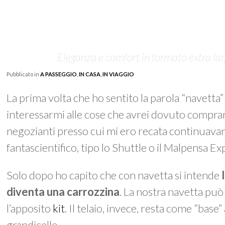
Eleganza e comfort in formato extra larg
Pubblicato in
A PASSEGGIO
,
IN CASA
,
IN VIAGGIO
La prima volta che ho sentito la parola “navetta”
interessarmi alle cose che avrei dovuto compra
negozianti presso cui mi ero recata continuavan
fantascientifico, tipo lo Shuttle o il Malpensa Ex
Solo dopo ho capito che con navetta si intende
diventa una carrozzina
. La nostra navetta può
l’apposito
kit
. Il telaio, invece, resta come “bas
grandicello.