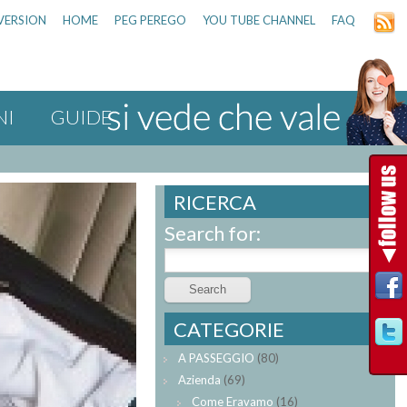
VERSION
HOME
PEG PEREGO
YOU TUBE CHANNEL
FAQ
NI
GUIDE
RICERCA
Search for:
CATEGORIE
A PASSEGGIO
(80)
Azienda
(69)
Come Eravamo
(16)