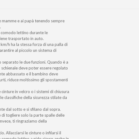
 alle mamme e ai papà tenendo sempre
.
: comodo lettino durante le
iene trasportato in auto.
km/h ha la stessa forza di una palla di
arantire al piccolo un sistema di
mo separato le due funzioni. Quando è a
o schienale deve poter essere regolato
ente abbassato e il bambino deve
 urti, riduce moltissimo gli spostamenti
 cinture in velcro o i sistemi di chiusura
e classifiche della sicurezza stilate da
e dal sotto e si sfilano dal sopra.
di togliere solo la parte spalle delle
invece, ti ringraziamo della
 Allacciarsi le cinture o infilarsi il
 comodo lettino a nido sicuro anche in