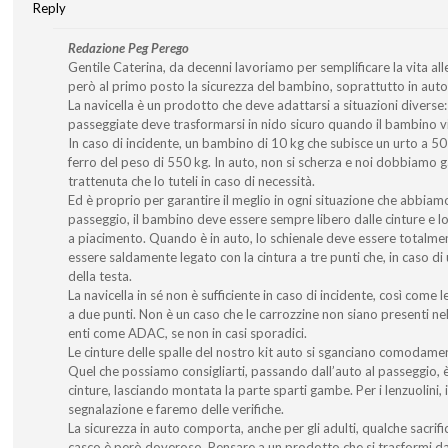
Reply
Redazione Peg Perego
Gentile Caterina, da decenni lavoriamo per semplificare la vita
però al primo posto la sicurezza del bambino, soprattutto in auto
La navicella è un prodotto che deve adattarsi a situazioni diverse
passeggiate deve trasformarsi in nido sicuro quando il bambino v
In caso di incidente, un bambino di 10 kg che subisce un urto a 50 
ferro del peso di 550 kg. In auto, non si scherza e noi dobbiamo g
trattenuta che lo tuteli in caso di necessità.
Ed è proprio per garantire il meglio in ogni situazione che abbia
passeggio, il bambino deve essere sempre libero dalle cinture e l
a piacimento. Quando è in auto, lo schienale deve essere totalm
essere saldamente legato con la cintura a tre punti che, in caso di
della testa.
La navicella in sé non è sufficiente in caso di incidente, così come le
a due punti. Non è un caso che le carrozzine non siano presenti nell
enti come ADAC, se non in casi sporadici.
Le cinture delle spalle del nostro kit auto si sganciano comodament
Quel che possiamo consigliarti, passando dall’auto al passeggio, è 
cinture, lasciando montata la parte sparti gambe. Per i lenzuolini, 
segnalazione e faremo delle verifiche.
La sicurezza in auto comporta, anche per gli adulti, qualche sacrificio.
casco è però doveroso. Pensare a un prodotto che si trasformi da