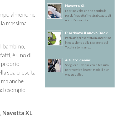
Navetta XL
La prima volta che ho sentito la
tempo almeno nei
parola “navetta” ho strabuzzato gli
occhi. Ero incinta...
e la massima
E’ arrivato il nuovo Book
L'abbiamo presentato in anteprima
in occasione della Maratona sui
 al bambino,
Tacchi e torniamo...
fatti, è uno di
A tutto denim!
l proprio
Scegliere il denim come tessuto
per rivestire i nostri modelli è un
lla sua crescita.
omaggio alle...
o ma anche
 ad esempio,
e,
Navetta XL