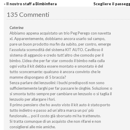
«
Il nostro staff a Bimbinfiera
Scegliere il passegg
135 Commenti
Caterina
Abbiamo appena acquistato un trio Peg Perego con navetta
xl. Apparentemente, dobbiamo ancora usarlo sul campo,
pare un buon prodotto ma fin da subito, per contro, emerge
l’assoluta scomodità del sistema KIT AUTO. Cavilloso il
sistema di aggancio e credo tutt’altro che comodo per il
bimbo. L’idea che per far star comodo il bimbo nella culla
ogni volta il kit debba essere montato e smontato è del
tutto sconcernante: qualcuno è ancora convinto che le
mamme dispongano di 5 braccia?
Senza parlare dei lenzuolini: i buchi predisposti non sono
sufficientemente larghi per far passare le cinghie. Soluzione: o
si smonta tutto sempre per cambiare un lenzuolo o si taglia il
lenzuolo per allargare i fori.
Il primo pensiero che ho avuto visto il kit auto è stato:porto
tutto indietro e passo ad un’altra marca un po’ più
funzionale…. poi il costo già sborsato mi ha trattenuto.
Si tratta comunque di un acquisto che non rifarei e non
consiglierei alle mie amiche.