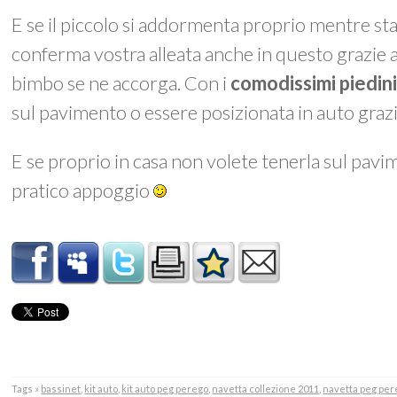
E se il piccolo si addormenta proprio mentre stat
conferma vostra alleata anche in questo grazie al
bimbo se ne accorga. Con i
comodissimi piedin
sul pavimento o essere posizionata in auto graz
E se proprio in casa non volete tenerla sul pav
pratico appoggio
Tags »
bassinet
,
kit auto
,
kit auto peg perego
,
navetta collezione 2011
,
navetta peg per