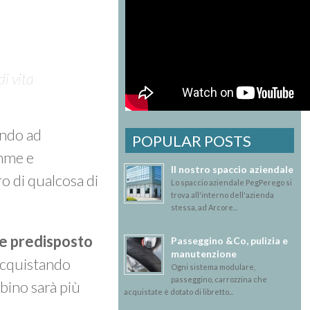
di vita
ando ad
POPULAR POSTS
amme e
Il nostro spaccio aziendale
o di qualcosa di
Lo spaccio aziendale PegPerego si
trova all'interno dell'azienda
stessa, ad Arcore...
 e predisposto
Passeggino &Co, pulizia e
manutenzione
 acquistando
Ogni sistema modulare,
passeggino, carrozzina che
mbino sarà più
acquistate è dotato di libretto...