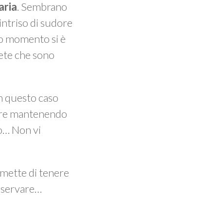
aria
. Sembrano
intriso di sudore
to momento si è
ete che sono
n questo caso
mpre mantenendo
no… Non vi
ermette di tenere
osservare…