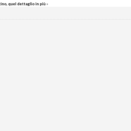
ino, quel dettaglio in più
»