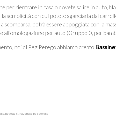
e per rientrare in casa o dovete salire in auto, Na
la semplicità con cui potete sganciarla dal carrell
i
a scomparsa, potrà essere appoggiata con la mass
ie all’omologazione per auto (Gruppo 0, per bamb
imento, noi di Peg Perego abbiamo creato
Bassine
ego
,
navetta xl
,
navetta xl peg perego