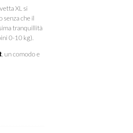
vetta XL si
o senza che il
ima tranquillità
ini 0-10 kg).
t
, un comodo e