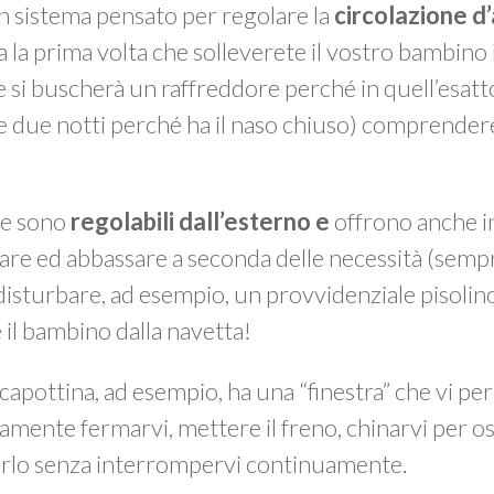
n sistema pensato per regolare la
circolazione d’
a la prima volta che solleverete il vostro bambino 
 si buscherà un raffreddore perché in quell’esat
e due notti perché ha il naso chiuso) comprender
e sono
regolabili dall’esterno e
offrono anche i
lzare ed abbassare a seconda delle necessità (se
disturbare, ad esempio, un provvidenziale pisoli
 il bambino dalla navetta!
 capottina, ad esempio, ha una “finestra” che vi p
amente fermarvi, mettere il freno, chinarvi per 
iarlo senza interrompervi continuamente.