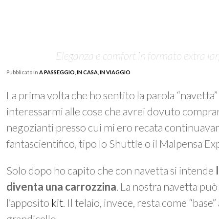
Eleganza e comfort in formato extra larg
Pubblicato in
A PASSEGGIO
,
IN CASA
,
IN VIAGGIO
La prima volta che ho sentito la parola “navetta”
interessarmi alle cose che avrei dovuto compra
negozianti presso cui mi ero recata continuavan
fantascientifico, tipo lo Shuttle o il Malpensa Ex
Solo dopo ho capito che con navetta si intende
diventa una carrozzina
. La nostra navetta può
l’apposito
kit
. Il telaio, invece, resta come “bas
grandicello.