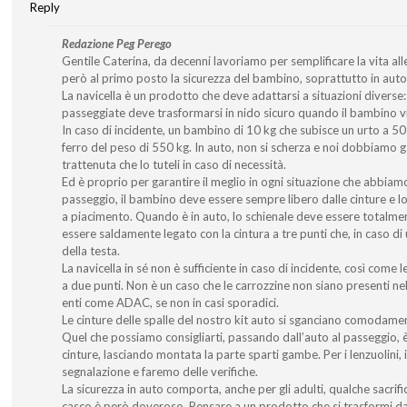
Reply
Redazione Peg Perego
Gentile Caterina, da decenni lavoriamo per semplificare la vita
però al primo posto la sicurezza del bambino, soprattutto in auto
La navicella è un prodotto che deve adattarsi a situazioni diverse
passeggiate deve trasformarsi in nido sicuro quando il bambino v
In caso di incidente, un bambino di 10 kg che subisce un urto a 50 
ferro del peso di 550 kg. In auto, non si scherza e noi dobbiamo g
trattenuta che lo tuteli in caso di necessità.
Ed è proprio per garantire il meglio in ogni situazione che abbia
passeggio, il bambino deve essere sempre libero dalle cinture e l
a piacimento. Quando è in auto, lo schienale deve essere totalm
essere saldamente legato con la cintura a tre punti che, in caso di
della testa.
La navicella in sé non è sufficiente in caso di incidente, così come le
a due punti. Non è un caso che le carrozzine non siano presenti nell
enti come ADAC, se non in casi sporadici.
Le cinture delle spalle del nostro kit auto si sganciano comodament
Quel che possiamo consigliarti, passando dall’auto al passeggio, è 
cinture, lasciando montata la parte sparti gambe. Per i lenzuolini, 
segnalazione e faremo delle verifiche.
La sicurezza in auto comporta, anche per gli adulti, qualche sacrificio.
casco è però doveroso. Pensare a un prodotto che si trasformi da