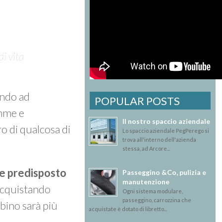
di vita
ando ad
POPULAR POSTS
amme e
Il nostro spaccio aziendale
o di qualcosa di
Lo spaccio aziendale PegPerego si
trova all'interno dell'azienda
stessa, ad Arcore...
 e predisposto
Passeggino &Co, pulizia e
manutenzione
 acquistando
Ogni sistema modulare,
passeggino, carrozzina che
mbino sarà più
acquistate è dotato di libretto...