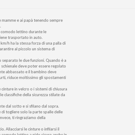
 alle mamme e ai papà tenendo sempre
.
: comodo lettino durante le
iene trasportato in auto.
km/h ha la stessa forza di una palla di
arantire al piccolo un sistema di
mo separato le due funzioni. Quando è a
o schienale deve poter essere regolato
ente abbassato e il bambino deve
 urti, riduce moltissimo gli spostamenti
 cinture in velcro o i sistemi di chiusura
e classifiche della sicurezza stilate da
e dal sotto e si sfilano dal sopra.
di togliere solo la parte spalle delle
invece, ti ringraziamo della
 Allacciarsi le cinture o infilarsi il
 comodo lettino a nido sicuro anche in