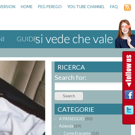
VERSION
HOME
PEG PEREGO
YOU TUBE CHANNEL
FAQ
NI
GUIDE
RICERCA
Search for:
CATEGORIE
A PASSEGGIO
(80)
Azienda
(69)
Come Eravamo
(16)