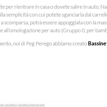
e per rientrare in casa o dovete salire in auto, Na
la semplicità con cui potete sganciarla dal carrell
i
a scomparsa, potrà essere appoggiata con la mass
ie all’omologazione per auto (Gruppo 0, per bamb
imento, noi di Peg Perego abbiamo creato
Bassine
ego
,
navetta xl
,
navetta xl peg perego