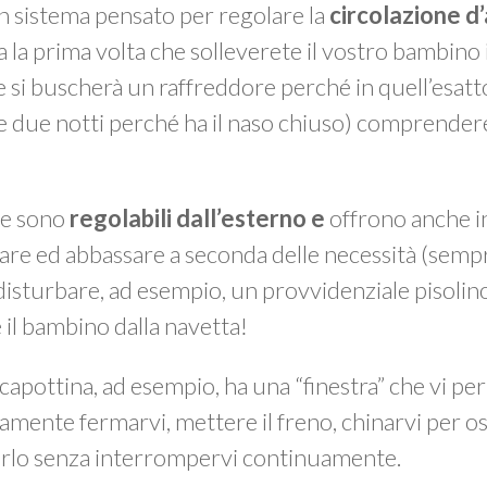
n sistema pensato per regolare la
circolazione d’
a la prima volta che solleverete il vostro bambino 
 si buscherà un raffreddore perché in quell’esat
e due notti perché ha il naso chiuso) comprender
e sono
regolabili dall’esterno e
offrono anche i
lzare ed abbassare a seconda delle necessità (se
disturbare, ad esempio, un provvidenziale pisoli
 il bambino dalla navetta!
 capottina, ad esempio, ha una “finestra” che vi p
amente fermarvi, mettere il freno, chinarvi per 
iarlo senza interrompervi continuamente.