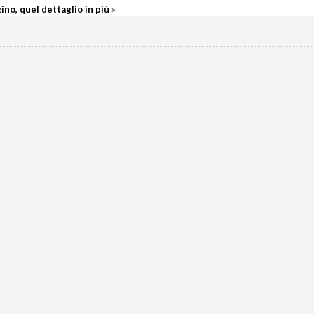
ino, quel dettaglio in più
»