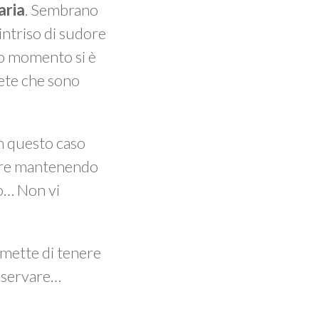
aria
. Sembrano
intriso di sudore
to momento si è
ete che sono
n questo caso
mpre mantenendo
no… Non vi
ermette di tenere
osservare…