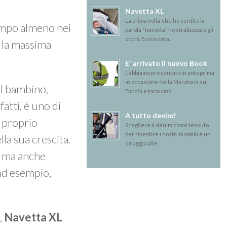
Navetta XL
La prima volta che ho sentito la
tempo almeno nei
parola “navetta” ho strabuzzato gli
occhi. Ero incinta...
e la massima
E’ arrivato il nuovo Book
L'abbiamo presentato in anteprima
in occasione della Maratona sui
 al bambino,
Tacchi e torniamo...
fatti, è uno di
A tutto denim!
l proprio
Scegliere il denim come tessuto
per rivestire i nostri modelli è un
lla sua crescita.
omaggio alle...
o ma anche
 ad esempio,
e,
Navetta XL