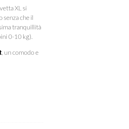
vetta XL si
o senza che il
ima tranquillità
ini 0-10 kg).
t
, un comodo e