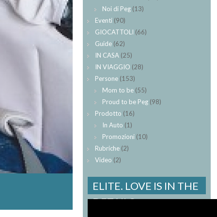
Noi di Peg
(13)
Eventi
(90)
GIOCATTOLI
(66)
Guide
(62)
IN CASA
(25)
IN VIAGGIO
(28)
Persone
(153)
Mom to be
(55)
Proud to be Peg
(98)
Prodotto
(16)
In Auto
(1)
Promozioni
(10)
Rubriche
(2)
Video
(2)
ELITE. LOVE IS IN THE
DETAILS.