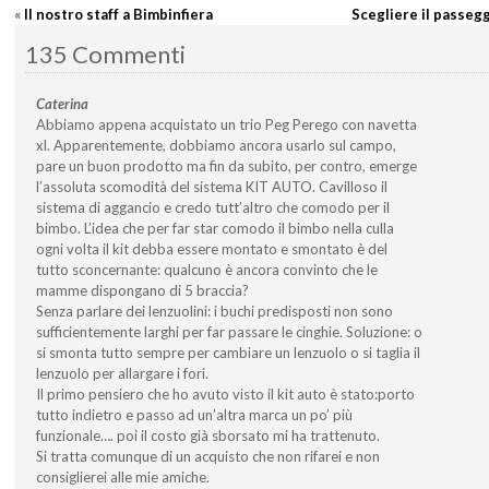
«
Il nostro staff a Bimbinfiera
Scegliere il passegg
135 Commenti
Caterina
Abbiamo appena acquistato un trio Peg Perego con navetta
xl. Apparentemente, dobbiamo ancora usarlo sul campo,
pare un buon prodotto ma fin da subito, per contro, emerge
l’assoluta scomodità del sistema KIT AUTO. Cavilloso il
sistema di aggancio e credo tutt’altro che comodo per il
bimbo. L’idea che per far star comodo il bimbo nella culla
ogni volta il kit debba essere montato e smontato è del
tutto sconcernante: qualcuno è ancora convinto che le
mamme dispongano di 5 braccia?
Senza parlare dei lenzuolini: i buchi predisposti non sono
sufficientemente larghi per far passare le cinghie. Soluzione: o
si smonta tutto sempre per cambiare un lenzuolo o si taglia il
lenzuolo per allargare i fori.
Il primo pensiero che ho avuto visto il kit auto è stato:porto
tutto indietro e passo ad un’altra marca un po’ più
funzionale…. poi il costo già sborsato mi ha trattenuto.
Si tratta comunque di un acquisto che non rifarei e non
consiglierei alle mie amiche.