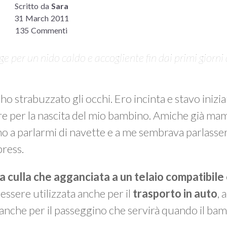
Scritto da
Sara
31 March 2011
135 Commenti
e per un nido caldo e accogliente fin dai primi giorni 
 ho strabuzzato gli occhi. Ero incinta e stavo inizi
re per la nascita del mio bambino. Amiche già m
o a parlarmi di navette e a me sembrava parlasser
press.
la culla che agganciata a un telaio compatibile
 essere utilizzata anche per il
trasporto in auto
,
e” anche per il passeggino che servirà quando il ba