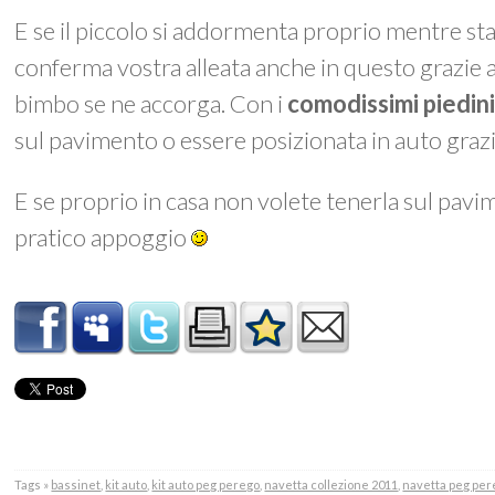
E se il piccolo si addormenta proprio mentre stat
conferma vostra alleata anche in questo grazie al
bimbo se ne accorga. Con i
comodissimi piedin
sul pavimento o essere posizionata in auto graz
E se proprio in casa non volete tenerla sul pav
pratico appoggio
Tags »
bassinet
,
kit auto
,
kit auto peg perego
,
navetta collezione 2011
,
navetta peg per