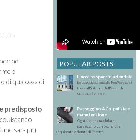
di vita
ando ad
POPULAR POSTS
amme e
Il nostro spaccio aziendale
o di qualcosa di
Lo spaccio aziendale PegPerego si
trova all'interno dell'azienda
stessa, ad Arcore...
 e predisposto
Passeggino &Co, pulizia e
manutenzione
 acquistando
Ogni sistema modulare,
passeggino, carrozzina che
mbino sarà più
acquistate è dotato di libretto...