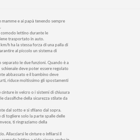
 alle mamme e ai papà tenendo sempre
.
: comodo lettino durante le
iene trasportato in auto.
km/h ha la stessa forza di una palla di
arantire al piccolo un sistema di
mo separato le due funzioni. Quando è a
o schienale deve poter essere regolato
ente abbassato e il bambino deve
 urti, riduce moltissimo gli spostamenti
 cinture in velcro o i sistemi di chiusura
e classifiche della sicurezza stilate da
e dal sotto e si sfilano dal sopra.
di togliere solo la parte spalle delle
invece, ti ringraziamo della
 Allacciarsi le cinture o infilarsi il
 comodo lettino a nido sicuro anche in