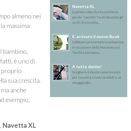
Navetta XL
La prima volta che ho sentito la
tempo almeno nei
parola “navetta” ho strabuzzato gli
occhi. Ero incinta...
e la massima
E’ arrivato il nuovo Book
L'abbiamo presentato in anteprima
in occasione della Maratona sui
 al bambino,
Tacchi e torniamo...
fatti, è uno di
A tutto denim!
l proprio
Scegliere il denim come tessuto
per rivestire i nostri modelli è un
lla sua crescita.
omaggio alle...
o ma anche
 ad esempio,
e,
Navetta XL