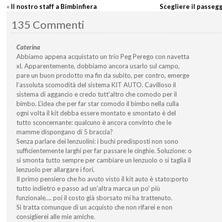
«
Il nostro staff a Bimbinfiera
Scegliere il passegg
135 Commenti
Caterina
Abbiamo appena acquistato un trio Peg Perego con navetta
xl. Apparentemente, dobbiamo ancora usarlo sul campo,
pare un buon prodotto ma fin da subito, per contro, emerge
l’assoluta scomodità del sistema KIT AUTO. Cavilloso il
sistema di aggancio e credo tutt’altro che comodo per il
bimbo. L’idea che per far star comodo il bimbo nella culla
ogni volta il kit debba essere montato e smontato è del
tutto sconcernante: qualcuno è ancora convinto che le
mamme dispongano di 5 braccia?
Senza parlare dei lenzuolini: i buchi predisposti non sono
sufficientemente larghi per far passare le cinghie. Soluzione: o
si smonta tutto sempre per cambiare un lenzuolo o si taglia il
lenzuolo per allargare i fori.
Il primo pensiero che ho avuto visto il kit auto è stato:porto
tutto indietro e passo ad un’altra marca un po’ più
funzionale…. poi il costo già sborsato mi ha trattenuto.
Si tratta comunque di un acquisto che non rifarei e non
consiglierei alle mie amiche.