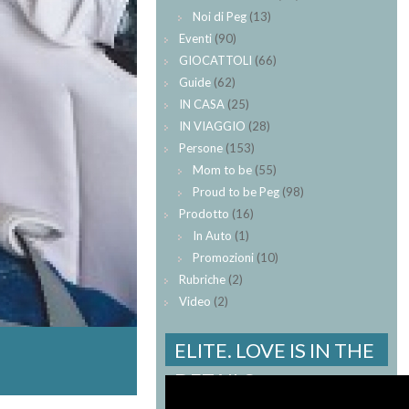
Noi di Peg
(13)
Eventi
(90)
GIOCATTOLI
(66)
Guide
(62)
IN CASA
(25)
IN VIAGGIO
(28)
Persone
(153)
Mom to be
(55)
Proud to be Peg
(98)
Prodotto
(16)
In Auto
(1)
Promozioni
(10)
Rubriche
(2)
Video
(2)
ELITE. LOVE IS IN THE
DETAILS.