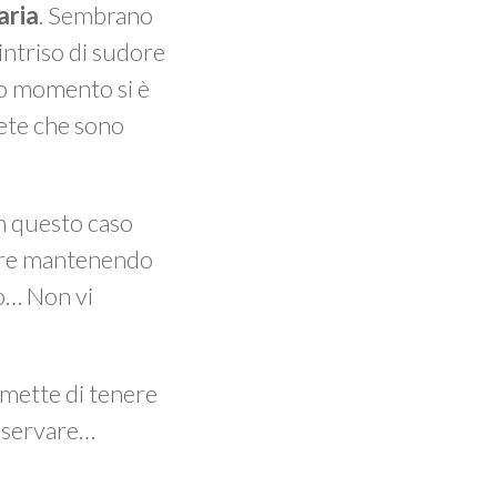
aria
. Sembrano
intriso di sudore
to momento si è
ete che sono
n questo caso
mpre mantenendo
no… Non vi
ermette di tenere
osservare…