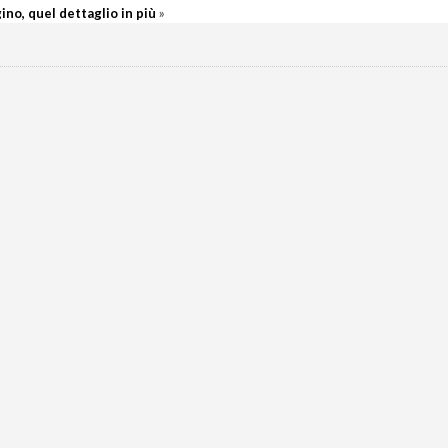
ino, quel dettaglio in più
»