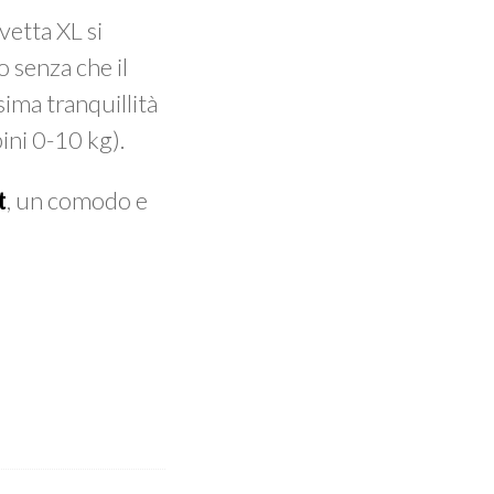
vetta XL si
o senza che il
ima tranquillità
ini 0-10 kg).
t
, un comodo e