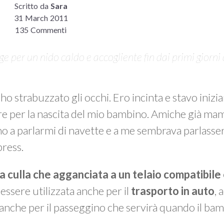
Scritto da
Sara
31 March 2011
135 Commenti
e per un nido caldo e accogliente fin dai primi giorni 
 ho strabuzzato gli occhi. Ero incinta e stavo inizi
re per la nascita del mio bambino. Amiche già m
o a parlarmi di navette e a me sembrava parlasser
press.
la culla che agganciata a un telaio compatibile
 essere utilizzata anche per il
trasporto in auto
,
e” anche per il passeggino che servirà quando il ba