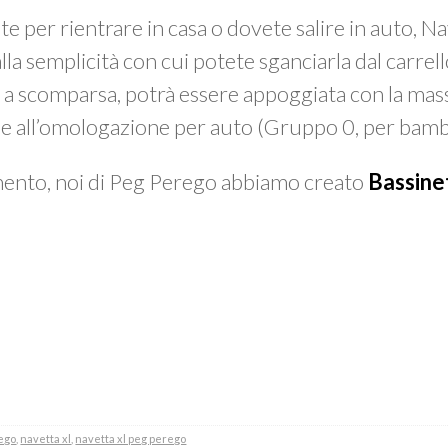
e per rientrare in casa o dovete salire in auto, Na
la semplicità con cui potete sganciarla dal carrell
i
a scomparsa, potrà essere appoggiata con la mass
ie all’omologazione per auto (Gruppo 0, per bamb
imento, noi di Peg Perego abbiamo creato
Bassine
ego
,
navetta xl
,
navetta xl peg perego