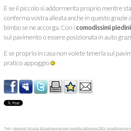
E se il piccolo si addormenta proprio mentre stat
conferma vostra alleata anche in questo grazie al
bimbo se ne accorga. Con i
comodissimi piedin
sul pavimento o essere posizionata in auto graz
E se proprio in casa non volete tenerla sul pav
pratico appoggio
Tags »
bassinet
,
kit auto
,
kit auto peg perego
,
navetta collezione 2011
,
navetta peg per