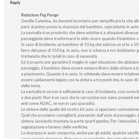
Reply
Redazione Peg Perego
Gentile Caterina, da decenni lavoriamo per semplificare la vita
però al primo posto la sicurezza del bambino, soprattutto in auto
La navicella è un prodotto che deve adattarsi a situazioni diverse
passeggiate deve trasformarsi in nido sicuro quando il bambino v
In caso di incidente, un bambino di 10 kg che subisce un urto a 50 
ferro del peso di 550 kg. In auto, non si scherza e noi dobbiamo g
trattenuta che lo tuteli in caso di necessità.
Ed è proprio per garantire il meglio in ogni situazione che abbia
passeggio, il bambino deve essere sempre libero dalle cinture e l
a piacimento. Quando è in auto, lo schienale deve essere totalm
essere saldamente legato con la cintura a tre punti che, in caso di
della testa.
La navicella in sé non è sufficiente in caso di incidente, così come le
a due punti. Non è un caso che le carrozzine non siano presenti nell
enti come ADAC, se non in casi sporadici.
Le cinture delle spalle del nostro kit auto si sganciano comodament
Quel che possiamo consigliarti, passando dall’auto al passeggio, è 
cinture, lasciando montata la parte sparti gambe. Per i lenzuolini, 
segnalazione e faremo delle verifiche.
La sicurezza in auto comporta, anche per gli adulti, qualche sacrificio.
casco è però doveroso. Pensare a un prodotto che si trasformi da