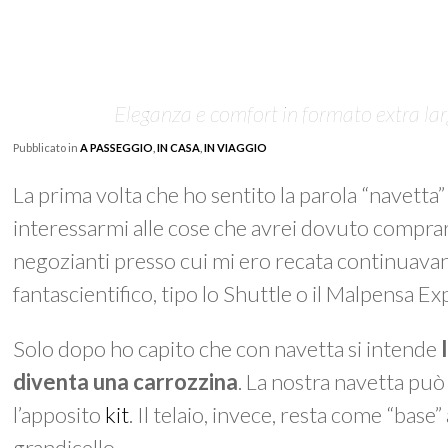
Eleganza e comfort in formato extra larg
Pubblicato in
A PASSEGGIO
,
IN CASA
,
IN VIAGGIO
La prima volta che ho sentito la parola “navetta”
interessarmi alle cose che avrei dovuto compra
negozianti presso cui mi ero recata continuavan
fantascientifico, tipo lo Shuttle o il Malpensa Ex
Solo dopo ho capito che con navetta si intende
diventa una carrozzina
. La nostra navetta può
l’apposito
kit
. Il telaio, invece, resta come “bas
grandicello.