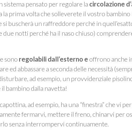
n sistema pensato per regolare la
circolazione d’
a la prima volta che solleverete il vostro bambino 
 si buscherà un raffreddore perché in quell’esat
e due notti perché ha il naso chiuso) comprender
e sono
regolabili dall’esterno e
offrono anche i
lzare ed abbassare a seconda delle necessità (se
disturbare, ad esempio, un provvidenziale pisoli
 il bambino dalla navetta!
 capottina, ad esempio, ha una “finestra” che vi p
amente fermarvi, mettere il freno, chinarvi per 
iarlo senza interrompervi continuamente.