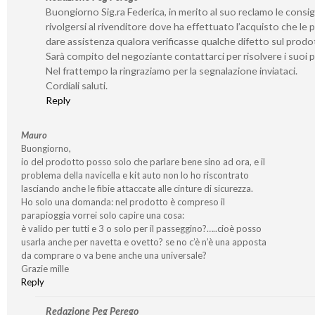
Buongiorno Sig.ra Federica, in merito al suo reclamo le consig
rivolgersi al rivenditore dove ha effettuato l’acquisto che le 
dare assistenza qualora verificasse qualche difetto sul prodo
Sarà compito del negoziante contattarci per risolvere i suoi 
Nel frattempo la ringraziamo per la segnalazione inviataci.
Cordiali saluti.
Reply
Mauro
Buongiorno,
io del prodotto posso solo che parlare bene sino ad ora, e il
problema della navicella e kit auto non lo ho riscontrato
lasciando anche le fibie attaccate alle cinture di sicurezza.
Ho solo una domanda: nel prodotto è compreso il
parapioggia vorrei solo capire una cosa:
è valido per tutti e 3 o solo per il passeggino?…..cioè posso
usarla anche per navetta e ovetto? se no c’è n’è una apposta
da comprare o va bene anche una universale?
Grazie mille
Reply
Redazione Peg Perego