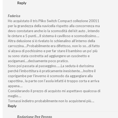
Reply
Federica
Ho acquistato il tris Pliko Switch Compact collezione 20011
per la grandezza della navicella rispetto alla concorrenza ma
devo constatare anche io la scomodità del kit auto , intendo
le cinture a 5 punti….Il sistema è cavilloso e scomodissimo….
Altra delusione si è rivelato lo schienalino all’interno della
carrozzina….Probabilmente era difettoso, non lo so…di fatto
si alzava di pochissimo e per far stare il bambino un po’ più
su sono stata costretta ad aggiungere un cuscinetto e
ascigamani….decisamente poco pratico.
Sono poi passata al passeggino……La seduta è durissima
perchè l’imbottitura è praticamente inesistente….Inoltre il
coprigambe per l’inverno è scomodo da aggangiare alla
capottina , la parte con l’asola infatti è troppo corta e arriva
appena….
Considerando il prezzo di acquisto mi aspettavo qualcosa di
meglio….
Tornassi indietro probabilmente non lo acquisterei più….
Reply
Redazione Peg Perego