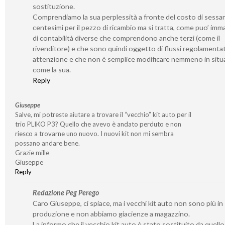
sostituzione.
Comprendiamo la sua perplessità a fronte del costo di sessa
centesimi per il pezzo di ricambio ma si tratta, come puo’ imm
di contabilità diverse che comprendono anche terzi (come il
rivenditore) e che sono quindi oggetto di flussi regolamenta
attenzione e che non è semplice modificare nemmeno in situ
come la sua.
Reply
Giuseppe
Salve, mi potreste aiutare a trovare il “vecchio” kit auto per il
trio PLIKO P3? Quello che avevo è andato perduto e non
riesco a trovarne uno nuovo. I nuovi kit non mi sembra
possano andare bene.
Grazie mille
Giuseppe
Reply
Redazione Peg Perego
Caro Giuseppe, ci spiace, ma i vecchi kit auto non sono più in
produzione e non abbiamo giacienze a magazzino.
La informo che il vecchio kit auto è stato sostituito da quell