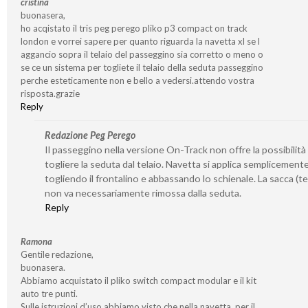
cristina
buonasera,
ho acqistato il tris peg perego pliko p3 compact on track
london e vorrei sapere per quanto riguarda la navetta xl se l
aggancio sopra il telaio del passeggino sia corretto o meno o
se ce un sistema per togliete il telaio della seduta passeggino
perche esteticamente non e bello a vedersi.attendo vostra
risposta.grazie
Reply
Redazione Peg Perego
Il passeggino nella versione On-Track non offre la possibilità 
togliere la seduta dal telaio. Navetta si applica semplicement
togliendo il frontalino e abbassando lo schienale. La sacca (t
non va necessariamente rimossa dalla seduta.
Reply
Ramona
Gentile redazione,
buonasera.
Abbiamo acquistato il pliko switch compact modular e il kit
auto tre punti.
Sulle istruzioni d’uso abbiamo visto che nella navetta, per il