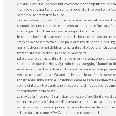
Gentile Caterina, da decenni lavoriamo per semplificare la vita 
mamme e ai papà tenendo sempre però al primo posto la sicu
bambino, soprattutto in auto.
La navicella è un prodotto che deve adattarsi a situazioni div
comodo lettino durante le passeggiate deve trasformarsi in 
sicuro quando il bambino viene trasportato in auto.
In caso di incidente, un bambino di 10 kg che subisce un urto
km/h ha la stessa forza di una palla di ferro del peso di 550 kg.
non si scherza e noi dobbiamo garantire al piccolo un sistema
trattenuta che lo tuteli in caso di necessità.
Ed è proprio per garantire il meglio in ogni situazione che ab
separato le due funzioni. Quando è a passeggio, il bambino d
essere sempre libero dalle cinture e lo schienale deve poter 
regolato a piacimento. Quando è in auto, lo schienale deve e
totalmente abbassato e il bambino deve essere saldamente 
con la cintura a tre punti che, in caso di urti, riduce moltissimo
spostamenti della testa.
La navicella in sé non è sufficiente in caso di incidente, così 
cinture in velcro o i sistemi di chiusura a due punti. Non è un
le carrozzine non siano presenti nelle classifiche della sicure
stilate da enti come ADAC, se non in casi sporadici.