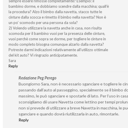
sempre essere rimosse completamente? Esempio: il
bambino dorme, e dobbiamo scendre dalla macchina; quall’è
la procedura? Alzo il bimbo dalla navetta, stacco tutte le
cinture dalla scocca e rimetto il bimbo nella navetta? Non è
un po’ scomodo per una persona da sola?
2) Volendo utilizzare la navetta anche in casa, non risulta
scomoda per il bambino vuoi per la presenza delle cinture,
vuoi perchè come sopra se dorme, per togliere le cinture in
modo completo bisogna comunque alzarlo dalla navetta?
Potreste darmi indicazioni relativamente all’utilizzo ottimale
del kit auto? Vi ringrazio anticipatamente.
Sara
Reply
Redazione Peg Perego
Buongiorno Sara, non è necessario sganciare e togliere le ci
passando dall’auto al passeggino, specialmente se il bimbo d
massimo, le può sganciare e spostarle di lato. Per l’uso in casa
sconsigliamo dii usare Navetta come lettino per tempi prolung
non si prevede di utilizzare a breve Navetta in macchina, le p
sganciare e quando dovrà riutilizzarla in auto, rimontarle.
Reply