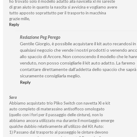
ho trovato solo il modello adatto alla navicella xl mi sareste
di gran aiuto in quanto la nascita si avvicina e vogliamo avere
tutto apposto soprattutto per il trasporto in macchina
grazie mille,
Reply
Redazione Peg Perego
Gentile Giorgio, è possibile acquistare il kit auto recandosi in
qualsiasi negozio che vende i nostri prodotti o venendo anco
allo spaccio di Arcore. Non conoscendo il modello che le ha
venduto, non posso consigliarle il kit auto adatto. La faremo
contattare direttamente dall’addetta dello spaccio che saprà
sicuramente consigliarla meglio.
Reply
Sara
Abbiamo acquistato trio Pliko Switch con navetta Xl e kit
auto completo di materassino antisoffoco omologato
(quello con i fori per il passaggio delle cinture), non lo
abbiamo ancora utilizzato ma durante il montaggio emerge
qualche dubbio relativamente all’utilizzo del Kit Auto:
1) Passano dal trasporto al passeggio le cinture devono