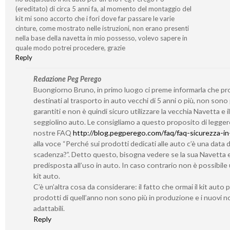
(ereditato) di circa 5 anni fa, al momento del montaggio del
kit mi sono accorto che i fori dove far passare le varie
cinture, come mostrato nelle istruzioni, non erano presenti
nella base della navetta in mio possesso, volevo sapere in
quale modo potrei procedere, grazie
Reply
Redazione Peg Perego
Buongiorno Bruno, in primo luogo ci preme informarla che pr
destinati al trasporto in auto vecchi di 5 anni o più, non sono 
garantiti e non è quindi sicuro utilizzare la vecchia Navetta e i
seggiolino auto. Le consigliamo a questo proposito di legger
nostre FAQ
http://blog.pegperego.com/faq/faq-sicurezza-in
alla voce “Perché sui prodotti dedicati alle auto c’è una data d
scadenza?”. Detto questo, bisogna vedere se la sua Navetta 
predisposta all’uso in auto. In caso contrario non è possibile u
kit auto.
C’è un’altra cosa da considerare: il fatto che ormai il kit auto 
prodotti di quell’anno non sono più in produzione e i nuovi 
adattabili.
Reply