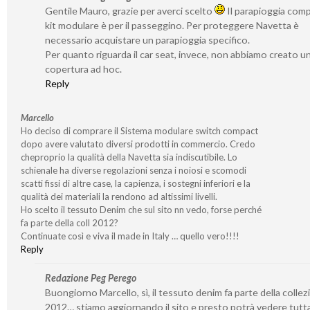
Gentile Mauro, grazie per averci scelto
Il parapioggia com
kit modulare è per il passeggino. Per proteggere Navetta è
necessario acquistare un parapioggia specifico.
Per quanto riguarda il car seat, invece, non abbiamo creato u
copertura ad hoc.
Reply
Marcello
Ho deciso di comprare il Sistema modulare switch compact
dopo avere valutato diversi prodotti in commercio. Credo
cheproprio la qualità della Navetta sia indiscutibile. Lo
schienale ha diverse regolazioni senza i noiosi e scomodi
scatti fissi di altre case, la capienza, i sostegni inferiori e la
qualità dei materiali la rendono ad altissimi livelli.
Ho scelto il tessuto Denim che sul sito nn vedo, forse perché
fa parte della coll 2012?
Continuate così e viva il made in Italy … quello vero!!!!
Reply
Redazione Peg Perego
Buongiorno Marcello, sì, il tessuto denim fa parte della colle
2012… stiamo aggiornando il sito e presto potrà vedere tutta