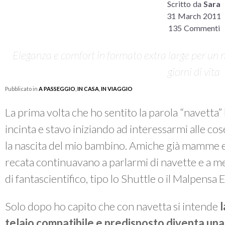
Scritto da
Sara
31 March 2011
135 Commenti
Eleganza e comfort in formato extra large per un n
giorni di vita
Pubblicato in
A PASSEGGIO
,
IN CASA
,
IN VIAGGIO
La prima volta che ho sentito la parola “navetta”
incinta e stavo iniziando ad interessarmi alle c
la nascita del mio bambino. Amiche già mamme e
recata continuavano a parlarmi di navette e a m
di fantascientifico, tipo lo Shuttle o il Malpensa 
Solo dopo ho capito che con navetta si intende
l
telaio compatibile e predisposto diventa una