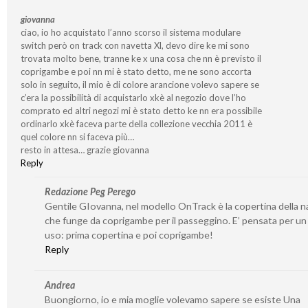
giovanna
ciao, io ho acquistato l’anno scorso il sistema modulare
switch però on track con navetta Xl, devo dire ke mi sono
trovata molto bene, tranne ke x una cosa che nn è previsto il
coprigambe e poi nn mi è stato detto, me ne sono accorta
solo in seguito, il mio è di colore arancione volevo sapere se
c’era la possibilità di acquistarlo xkè al negozio dove l’ho
comprato ed altri negozi mi è stato detto ke nn era possibile
ordinarlo xkè faceva parte della collezione vecchia 2011 è
quel colore nn si faceva più…
resto in attesa… grazie giovanna
Reply
Redazione Peg Perego
Gentile GIovanna, nel modello OnTrack è la copertina della n
che funge da coprigambe per il passeggino. E’ pensata per u
uso: prima copertina e poi coprigambe!
Reply
Andrea
Buongiorno, io e mia moglie volevamo sapere se esiste Una