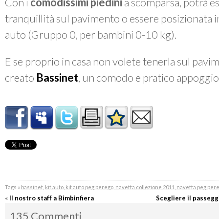
Con i
comodissimi piedini
a scomparsa, potrà e
tranquillità sul pavimento o essere posizionata 
auto (Gruppo 0, per bambini 0-10 kg).
E se proprio in casa non volete tenerla sul pav
creato
Bassinet
, un comodo e pratico appoggi
Tags »
bassinet
,
kit auto
,
kit auto peg perego
,
navetta collezione 2011
,
navetta peg per
«
Il nostro staff a Bimbinfiera
Scegliere il passeggi
135 Commenti