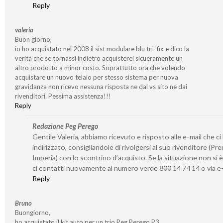
Reply
valeria
Buon giorno,
io ho acquistato nel 2008 il sist modulare blu tri- fix e dico la
verità che se tornassi indietro acquisterei sicueramente un
altro prodotto a minor costo. Soprattutto ora che volendo
acquistare un nuovo telaio per stesso sistema per nuova
gravidanza non ricevo nessuna risposta ne dal vs sito ne dai
rivenditori. Pessima assistenza!!!
Reply
Redazione Peg Perego
Gentile Valeria, abbiamo ricevuto e risposto alle e-mail che ci
indirizzato, consigliandole di rivolgersi al suo rivenditore (Pre
Imperia) con lo scontrino d’acquisto. Se la situazione non si è
ci contatti nuovamente al numero verde 800 14 74 14 o via e-
Reply
Bruno
Buongiorno,
ho acquistato il kit auto per un trio Peg Perego P3