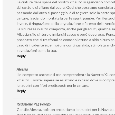
Le cinture delle spalle del nostro kit auto si sganciano com
dal sotto e si sfilano dal sopra. Quel che possiamo consigliarti
passando dall’auto al passeggio, è di togliere solo la parte spa
cinture, lasciando montata la parte sparti gambe. Per i lenzuoli
invece, ti ringraziamo della segnalazione e faremo delle verifi
La sicurezza in auto comporta, anche per gli adulti, qualche sac
Allacciarsi le cinture o infilarsi il casco è però doveroso. Pens
prodotto che si trasformi da comodo lettino a nido sicuro an
caso di incidente è per noi una continua sfida, stimolata anch
segnalazioni come la tua.
Reply
Alessia
Ho comprato anche io il trio comprendente la Navetta XL com
kit auto…..vorrei sapere se esistono e in caso dove si compra
lenzuolini con i fori predisposti per le cinture.
Reply
Redazione Peg Perego
Gentile Alessia, noi non produciamo lenzuolini per la Navetta 
Peg Perego. Nel caso, potrebbe valutare quelli della linea Marti