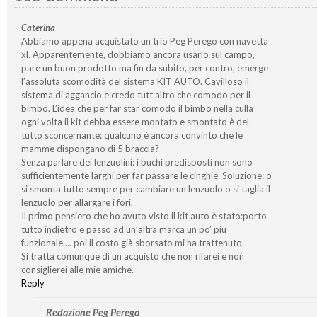
Caterina
Abbiamo appena acquistato un trio Peg Perego con navetta
xl. Apparentemente, dobbiamo ancora usarlo sul campo,
pare un buon prodotto ma fin da subito, per contro, emerge
l’assoluta scomodità del sistema KIT AUTO. Cavilloso il
sistema di aggancio e credo tutt’altro che comodo per il
bimbo. L’idea che per far star comodo il bimbo nella culla
ogni volta il kit debba essere montato e smontato è del
tutto sconcernante: qualcuno è ancora convinto che le
mamme dispongano di 5 braccia?
Senza parlare dei lenzuolini: i buchi predisposti non sono
sufficientemente larghi per far passare le cinghie. Soluzione: o
si smonta tutto sempre per cambiare un lenzuolo o si taglia il
lenzuolo per allargare i fori.
Il primo pensiero che ho avuto visto il kit auto è stato:porto
tutto indietro e passo ad un’altra marca un po’ più
funzionale…. poi il costo già sborsato mi ha trattenuto.
Si tratta comunque di un acquisto che non rifarei e non
consiglierei alle mie amiche.
Reply
Redazione Peg Perego