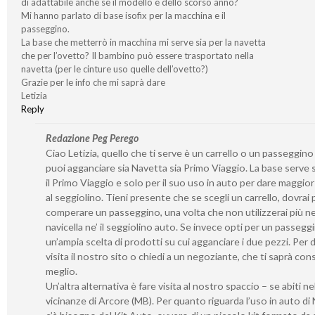
di adattabile anche se il modello è dello scorso anno?
Mi hanno parlato di base isofix per la macchina e il
passeggino.
La base che metterrò in macchina mi serve sia per la navetta
che per l’ovetto? Il bambino può essere trasportato nella
navetta (per le cinture uso quelle dell’ovetto?)
Grazie per le info che mi saprà dare
Letizia
Reply
Redazione Peg Perego
Ciao Letizia, quello che ti serve è un carrello o un passeggino
puoi agganciare sia Navetta sia Primo Viaggio. La base serve 
il Primo Viaggio e solo per il suo uso in auto per dare maggior 
al seggiolino. Tieni presente che se scegli un carrello, dovrai 
comperare un passeggino, una volta che non utilizzerai più ne’
navicella ne’ il seggiolino auto. Se invece opti per un passeggi
un’ampia scelta di prodotti su cui agganciare i due pezzi. Per d
visita il nostro sito o chiedi a un negoziante, che ti saprà consi
meglio.
Un’altra alternativa è fare visita al nostro spaccio – se abiti ne
vicinanze di Arcore (MB). Per quanto riguarda l’uso in auto di