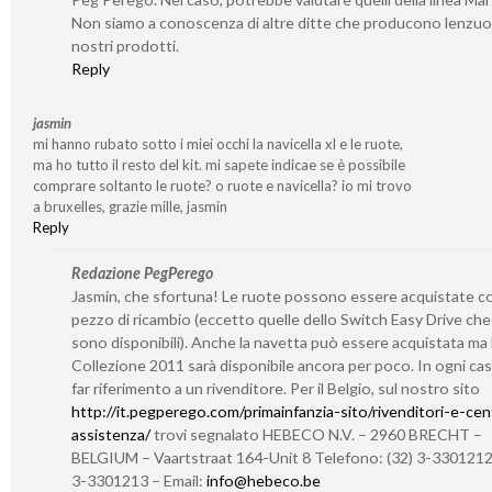
Non siamo a conoscenza di altre ditte che producono lenzuoli
nostri prodotti.
Reply
jasmin
mi hanno rubato sotto i miei occhi la navicella xl e le ruote,
ma ho tutto il resto del kit. mi sapete indicae se è possibile
comprare soltanto le ruote? o ruote e navicella? io mi trovo
a bruxelles, grazie mille, jasmin
Reply
Redazione PegPerego
Jasmin, che sfortuna! Le ruote possono essere acquistate 
pezzo di ricambio (eccetto quelle dello Switch Easy Drive ch
sono disponibili). Anche la navetta può essere acquistata ma 
Collezione 2011 sarà disponibile ancora per poco. In ogni cas
far riferimento a un rivenditore. Per il Belgio, sul nostro sito
http://it.pegperego.com/primainfanzia-sito/rivenditori-e-cent
assistenza/
trovi segnalato HEBECO N.V. – 2960 BRECHT –
BELGIUM – Vaartstraat 164-Unit 8 Telefono: (32) 3-3301212 
3-3301213 – Email:
info@hebeco.be