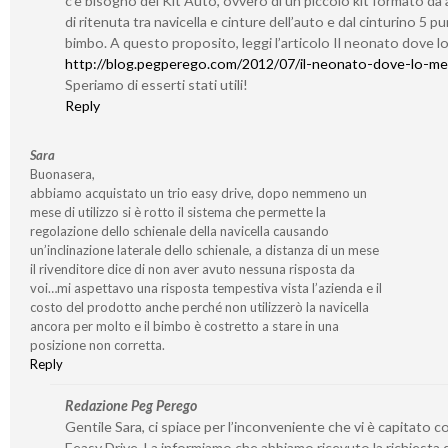
c’è bisogno del Kit Auto, ovvero di un piccolo kit formato da 
di ritenuta tra navicella e cinture dell’auto e dal cinturino 5 pun
bimbo. A questo proposito, leggi l’articolo Il neonato dove l
http://blog.pegperego.com/2012/07/il-neonato-dove-lo-me
Speriamo di esserti stati utili!
Reply
Sara
Buonasera,
abbiamo acquistato un trio easy drive, dopo nemmeno un
mese di utilizzo si è rotto il sistema che permette la
regolazione dello schienale della navicella causando
un’inclinazione laterale dello schienale, a distanza di un mese
il rivenditore dice di non aver avuto nessuna risposta da
voi…mi aspettavo una risposta tempestiva vista l’azienda e il
costo del prodotto anche perché non utilizzerò la navicella
ancora per molto e il bimbo è costretto a stare in una
posizione non corretta.
Reply
Redazione Peg Perego
Gentile Sara, ci spiace per l’inconveniente che vi è capitato con
Eeasy Drive. La informiamo che abbiamo ricevuto la richiesta 