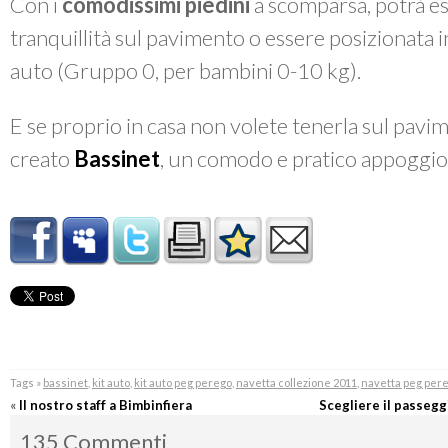
Con i
comodissimi piedini
a scomparsa, potrà e
tranquillità sul pavimento o essere posizionata 
auto (Gruppo 0, per bambini 0-10 kg).
E se proprio in casa non volete tenerla sul pav
creato
Bassinet
, un comodo e pratico appoggi
Tags »
bassinet
,
kit auto
,
kit auto peg perego
,
navetta collezione 2011
,
navetta peg per
«
Il nostro staff a Bimbinfiera
Scegliere il passeggi
135 Commenti