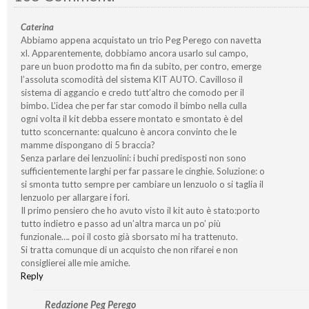
Caterina
Abbiamo appena acquistato un trio Peg Perego con navetta
xl. Apparentemente, dobbiamo ancora usarlo sul campo,
pare un buon prodotto ma fin da subito, per contro, emerge
l’assoluta scomodità del sistema KIT AUTO. Cavilloso il
sistema di aggancio e credo tutt’altro che comodo per il
bimbo. L’idea che per far star comodo il bimbo nella culla
ogni volta il kit debba essere montato e smontato è del
tutto sconcernante: qualcuno è ancora convinto che le
mamme dispongano di 5 braccia?
Senza parlare dei lenzuolini: i buchi predisposti non sono
sufficientemente larghi per far passare le cinghie. Soluzione: o
si smonta tutto sempre per cambiare un lenzuolo o si taglia il
lenzuolo per allargare i fori.
Il primo pensiero che ho avuto visto il kit auto è stato:porto
tutto indietro e passo ad un’altra marca un po’ più
funzionale…. poi il costo già sborsato mi ha trattenuto.
Si tratta comunque di un acquisto che non rifarei e non
consiglierei alle mie amiche.
Reply
Redazione Peg Perego