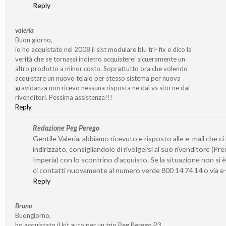
Reply
valeria
Buon giorno,
io ho acquistato nel 2008 il sist modulare blu tri- fix e dico la
verità che se tornassi indietro acquisterei sicueramente un
altro prodotto a minor costo. Soprattutto ora che volendo
acquistare un nuovo telaio per stesso sistema per nuova
gravidanza non ricevo nessuna risposta ne dal vs sito ne dai
rivenditori. Pessima assistenza!!!
Reply
Redazione Peg Perego
Gentile Valeria, abbiamo ricevuto e risposto alle e-mail che ci
indirizzato, consigliandole di rivolgersi al suo rivenditore (Pre
Imperia) con lo scontrino d’acquisto. Se la situazione non si è
ci contatti nuovamente al numero verde 800 14 74 14 o via e-
Reply
Bruno
Buongiorno,
ho acquistato il kit auto per un trio Peg Perego P3