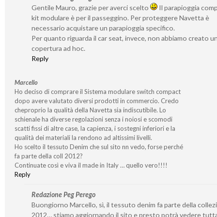
Gentile Mauro, grazie per averci scelto
Il parapioggia com
kit modulare è per il passeggino. Per proteggere Navetta è
necessario acquistare un parapioggia specifico.
Per quanto riguarda il car seat, invece, non abbiamo creato u
copertura ad hoc.
Reply
Marcello
Ho deciso di comprare il Sistema modulare switch compact
dopo avere valutato diversi prodotti in commercio. Credo
cheproprio la qualità della Navetta sia indiscutibile. Lo
schienale ha diverse regolazioni senza i noiosi e scomodi
scatti fissi di altre case, la capienza, i sostegni inferiori e la
qualità dei materiali la rendono ad altissimi livelli.
Ho scelto il tessuto Denim che sul sito nn vedo, forse perché
fa parte della coll 2012?
Continuate così e viva il made in Italy … quello vero!!!!
Reply
Redazione Peg Perego
Buongiorno Marcello, sì, il tessuto denim fa parte della colle
2012… stiamo aggiornando il sito e presto potrà vedere tutta