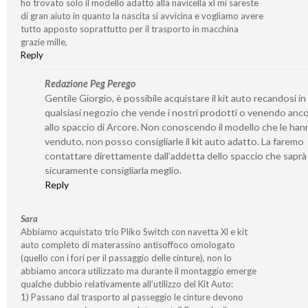
ho trovato solo il modello adatto alla navicella xl mi sareste
di gran aiuto in quanto la nascita si avvicina e vogliamo avere
tutto apposto soprattutto per il trasporto in macchina
grazie mille,
Reply
Redazione Peg Perego
Gentile Giorgio, è possibile acquistare il kit auto recandosi in
qualsiasi negozio che vende i nostri prodotti o venendo anco
allo spaccio di Arcore. Non conoscendo il modello che le ha
venduto, non posso consigliarle il kit auto adatto. La faremo
contattare direttamente dall’addetta dello spaccio che saprà
sicuramente consigliarla meglio.
Reply
Sara
Abbiamo acquistato trio Pliko Switch con navetta Xl e kit
auto completo di materassino antisoffoco omologato
(quello con i fori per il passaggio delle cinture), non lo
abbiamo ancora utilizzato ma durante il montaggio emerge
qualche dubbio relativamente all’utilizzo del Kit Auto:
1) Passano dal trasporto al passeggio le cinture devono