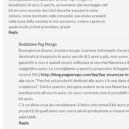
(ereditato) di circa 5 anni fa, al momento del montaggio del
kit mi sono accorto che i fori dove far passare le varie
cinture, come mostrato nelle istruzioni, non erano presenti
nella base della navetta in mio possesso, volevo sapere in
quale modo potrei procedere, grazie
Reply
Redazione Peg Perego
Buongiorno Bruno, in primo luogo ci preme informarla che pr
destinati al trasporto in auto vecchi di 5 anni o più, non sono 
garantiti e non è quindi sicuro utilizzare la vecchia Navetta e i
seggiolino auto. Le consigliamo a questo proposito di legger
nostre FAQ
http://blog.pegperego.com/faq/faq-sicurezza-in
alla voce “Perché sui prodotti dedicati alle auto c’è una data d
scadenza?”. Detto questo, bisogna vedere se la sua Navetta 
predisposta all’uso in auto. In caso contrario non è possibile u
kit auto.
C’è un’altra cosa da considerare: il fatto che ormai il kit auto 
prodotti di quell’anno non sono più in produzione e i nuovi 
adattabili.
Reply