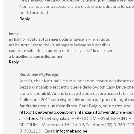
Non siamo a conoscenza di altre ditte che producono lenzuoli
nostri prodotti.
Reply
jasmin
mi hanno rubato sotto i miei occhi la navicella xl e le ruote,
ma ho tutto il resto del kit. mi sapete indicae se è possibile
comprare soltanto le ruote? o ruote e navicella? io mi trovo
a bruxelles, grazie mille, jasmin
Reply
Redazione PegPerego
Jasmin, che sfortuna! Le ruote possono essere acquistate 
pezzo di ricambio (eccetto quelle dello Switch Easy Drive ch
sono disponibili). Anche la navetta può essere acquistata ma 
Collezione 2011 sarà disponibile ancora per poco. In ogni cas
far riferimento a un rivenditore. Per il Belgio, sul nostro sito
http://it.pegperego.com/primainfanzia-sito/rivenditori-e-cent
assistenza/
trovi segnalato HEBECO N.V. – 2960 BRECHT –
BELGIUM – Vaartstraat 164-Unit 8 Telefono: (32) 3-3301212 
3-3301213 – Email:
info@hebeco.be