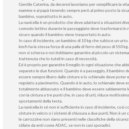
Gentile Caterina, da decenni lavoriamo per semplificare la vita 
mamme e ai papà tenendo sempre però al primo posto la sicu
bambino, soprattutto in auto.
La navicella è un prodotto che deve adattarsi a situazioni div
comodo lettino durante le passeggiate deve trasformarsi in 
sicuro quando il bambino viene trasportato in auto.
In caso di incidente, un bambino di 10 kg che subisce un urto
km/h ha la stessa forza di una palla di ferro del peso di 550 kg.
non si scherza e noi dobbiamo garantire al piccolo un sistema
trattenuta che lo tuteli in caso di necessità.
Ed è proprio per garantire il meglio in ogni situazione che ab
separato le due funzioni. Quando è a passeggio, il bambino d
essere sempre libero dalle cinture e lo schienale deve poter 
regolato a piacimento. Quando è in auto, lo schienale deve e
totalmente abbassato e il bambino deve essere saldamente 
con la cintura a tre punti che, in caso di urti, riduce moltissimo
spostamenti della testa.
La navicella in sé non è sufficiente in caso di incidente, così 
cinture in velcro o i sistemi di chiusura a due punti. Non è un
le carrozzine non siano presenti nelle classifiche della sicure
stilate da enti come ADAC, se non in casi sporadici.