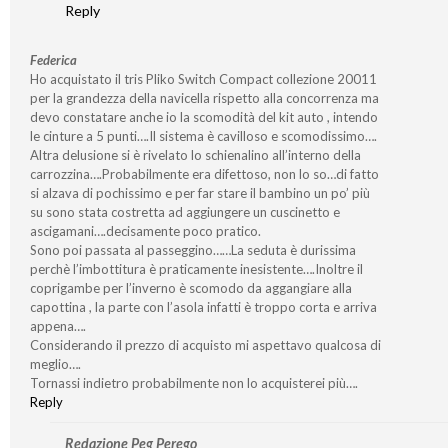
Reply
Federica
Ho acquistato il tris Pliko Switch Compact collezione 20011
per la grandezza della navicella rispetto alla concorrenza ma
devo constatare anche io la scomodità del kit auto , intendo
le cinture a 5 punti….Il sistema è cavilloso e scomodissimo….
Altra delusione si è rivelato lo schienalino all’interno della
carrozzina….Probabilmente era difettoso, non lo so…di fatto
si alzava di pochissimo e per far stare il bambino un po’ più
su sono stata costretta ad aggiungere un cuscinetto e
ascigamani….decisamente poco pratico.
Sono poi passata al passeggino……La seduta è durissima
perchè l’imbottitura è praticamente inesistente….Inoltre il
coprigambe per l’inverno è scomodo da aggangiare alla
capottina , la parte con l’asola infatti è troppo corta e arriva
appena….
Considerando il prezzo di acquisto mi aspettavo qualcosa di
meglio….
Tornassi indietro probabilmente non lo acquisterei più….
Reply
Redazione Peg Perego