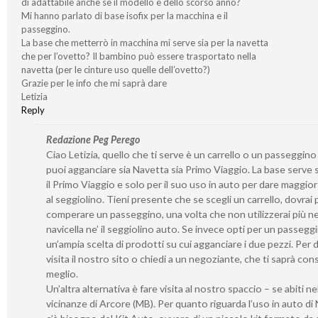
di adattabile anche se il modello è dello scorso anno?
Mi hanno parlato di base isofix per la macchina e il
passeggino.
La base che metterrò in macchina mi serve sia per la navetta
che per l’ovetto? Il bambino può essere trasportato nella
navetta (per le cinture uso quelle dell’ovetto?)
Grazie per le info che mi saprà dare
Letizia
Reply
Redazione Peg Perego
Ciao Letizia, quello che ti serve è un carrello o un passeggino
puoi agganciare sia Navetta sia Primo Viaggio. La base serve 
il Primo Viaggio e solo per il suo uso in auto per dare maggior 
al seggiolino. Tieni presente che se scegli un carrello, dovrai 
comperare un passeggino, una volta che non utilizzerai più ne’
navicella ne’ il seggiolino auto. Se invece opti per un passeggi
un’ampia scelta di prodotti su cui agganciare i due pezzi. Per d
visita il nostro sito o chiedi a un negoziante, che ti saprà consi
meglio.
Un’altra alternativa è fare visita al nostro spaccio – se abiti ne
vicinanze di Arcore (MB). Per quanto riguarda l’uso in auto di