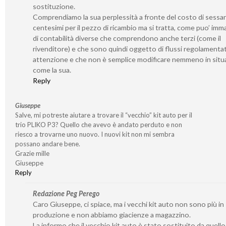
sostituzione.
Comprendiamo la sua perplessità a fronte del costo di sessa
centesimi per il pezzo di ricambio ma si tratta, come puo’ imm
di contabilità diverse che comprendono anche terzi (come il
rivenditore) e che sono quindi oggetto di flussi regolamenta
attenzione e che non è semplice modificare nemmeno in situ
come la sua.
Reply
Giuseppe
Salve, mi potreste aiutare a trovare il “vecchio” kit auto per il
trio PLIKO P3? Quello che avevo è andato perduto e non
riesco a trovarne uno nuovo. I nuovi kit non mi sembra
possano andare bene.
Grazie mille
Giuseppe
Reply
Redazione Peg Perego
Caro Giuseppe, ci spiace, ma i vecchi kit auto non sono più in
produzione e non abbiamo giacienze a magazzino.
La informo che il vecchio kit auto è stato sostituito da quell