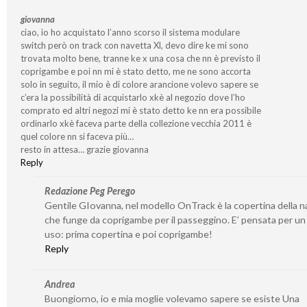
giovanna
ciao, io ho acquistato l’anno scorso il sistema modulare
switch però on track con navetta Xl, devo dire ke mi sono
trovata molto bene, tranne ke x una cosa che nn è previsto il
coprigambe e poi nn mi è stato detto, me ne sono accorta
solo in seguito, il mio è di colore arancione volevo sapere se
c’era la possibilità di acquistarlo xkè al negozio dove l’ho
comprato ed altri negozi mi è stato detto ke nn era possibile
ordinarlo xkè faceva parte della collezione vecchia 2011 è
quel colore nn si faceva più…
resto in attesa… grazie giovanna
Reply
Redazione Peg Perego
Gentile GIovanna, nel modello OnTrack è la copertina della n
che funge da coprigambe per il passeggino. E’ pensata per u
uso: prima copertina e poi coprigambe!
Reply
Andrea
Buongiorno, io e mia moglie volevamo sapere se esiste Una