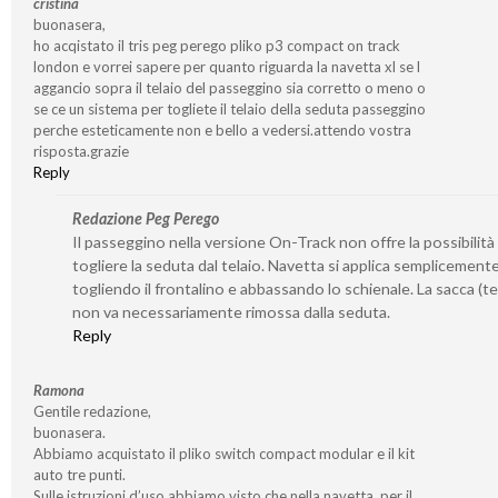
cristina
buonasera,
ho acqistato il tris peg perego pliko p3 compact on track
london e vorrei sapere per quanto riguarda la navetta xl se l
aggancio sopra il telaio del passeggino sia corretto o meno o
se ce un sistema per togliete il telaio della seduta passeggino
perche esteticamente non e bello a vedersi.attendo vostra
risposta.grazie
Reply
Redazione Peg Perego
Il passeggino nella versione On-Track non offre la possibilità 
togliere la seduta dal telaio. Navetta si applica semplicement
togliendo il frontalino e abbassando lo schienale. La sacca (t
non va necessariamente rimossa dalla seduta.
Reply
Ramona
Gentile redazione,
buonasera.
Abbiamo acquistato il pliko switch compact modular e il kit
auto tre punti.
Sulle istruzioni d’uso abbiamo visto che nella navetta, per il