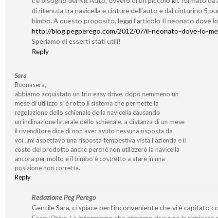
c’è bisogno del Kit Auto, ovvero di un piccolo kit formato da 
di ritenuta tra navicella e cinture dell’auto e dal cinturino 5 pun
bimbo. A questo proposito, leggi l’articolo Il neonato dove l
http://blog.pegperego.com/2012/07/il-neonato-dove-lo-me
Speriamo di esserti stati utili!
Reply
Sara
Buonasera,
abbiamo acquistato un trio easy drive, dopo nemmeno un
mese di utilizzo si è rotto il sistema che permette la
regolazione dello schienale della navicella causando
un’inclinazione laterale dello schienale, a distanza di un mese
il rivenditore dice di non aver avuto nessuna risposta da
voi…mi aspettavo una risposta tempestiva vista l’azienda e il
costo del prodotto anche perché non utilizzerò la navicella
ancora per molto e il bimbo è costretto a stare in una
posizione non corretta.
Reply
Redazione Peg Perego
Gentile Sara, ci spiace per l’inconveniente che vi è capitato con
Eeasy Drive. La informiamo che abbiamo ricevuto la richiesta 