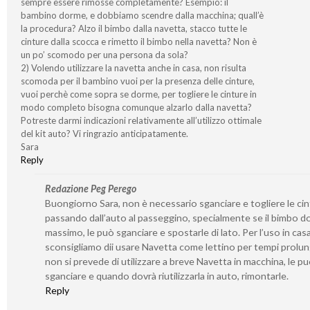
sempre essere rimosse completamente? Esempio: il
bambino dorme, e dobbiamo scendre dalla macchina; quall’è
la procedura? Alzo il bimbo dalla navetta, stacco tutte le
cinture dalla scocca e rimetto il bimbo nella navetta? Non è
un po’ scomodo per una persona da sola?
2) Volendo utilizzare la navetta anche in casa, non risulta
scomoda per il bambino vuoi per la presenza delle cinture,
vuoi perchè come sopra se dorme, per togliere le cinture in
modo completo bisogna comunque alzarlo dalla navetta?
Potreste darmi indicazioni relativamente all’utilizzo ottimale
del kit auto? Vi ringrazio anticipatamente.
Sara
Reply
Redazione Peg Perego
Buongiorno Sara, non è necessario sganciare e togliere le ci
passando dall’auto al passeggino, specialmente se il bimbo d
massimo, le può sganciare e spostarle di lato. Per l’uso in casa
sconsigliamo dii usare Navetta come lettino per tempi prolung
non si prevede di utilizzare a breve Navetta in macchina, le p
sganciare e quando dovrà riutilizzarla in auto, rimontarle.
Reply