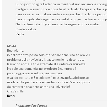
Buongiorno Sig.ra Federica, in merito al suo reclamo le consig
rivolgersi al rivenditore dove ha effettuato l’acquisto che le 
dare assistenza qualora verificasse qualche difetto sul prodo
Sarà compito del negoziante contattarci per risolvere i suoi 
Nel frattempo la ringraziamo per la segnalazione inviataci.
Cordiali saluti.
Reply
Mauro
Buongiorno,
io del prodotto posso solo che parlare bene sino ad ora, e il
problema della navicella e kit auto non lo ho riscontrato
lasciando anche le fibie attaccate alle cinture di sicurezza.
Ho solo una domanda: nel prodotto è compreso il
parapioggia vorrei solo capire una cosa:
è valido per tutti e 3 o solo per il passeggino?…..cioè posso
usarla anche per navetta e ovetto? se no c’è n’è una apposta
da comprare o va bene anche una universale?
Grazie mille
Reply
Redazione Peg Perego