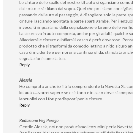
Le cinture delle spalle del nostro kit auto si sganciano com
dal sotto e si sfilano dal sopra. Quel che possiamo consigliarti
passando dall’auto al passeggio, è di togliere solo la parte spa
cinture, lasciando montata la parte sparti gambe. Per i lenzuoli
invece, ti ringraziamo della segnalazione e faremo delle verifi
La sicurezza in auto comporta, anche per gli adulti, qualche sac
Allacciarsi le cinture o infilarsi il casco è però doveroso. Pens
prodotto che si trasformi da comodo lettino a nido sicuro an
caso di incidente è per noi una continua sfida, stimolata anch
segnalazioni come la tua.
Reply
Alessia
Ho comprato anche io il trio comprendente la Navetta XL com
kit auto…..vorrei sapere se esistono e in caso dove si compra
lenzuolini con i fori predisposti per le cinture.
Reply
Redazione Peg Perego
Gentile Alessia, noi non produciamo lenzuolini per la Navetta 
Peg Perego. Nel caso, potrebbe valutare quelli della linea Marti