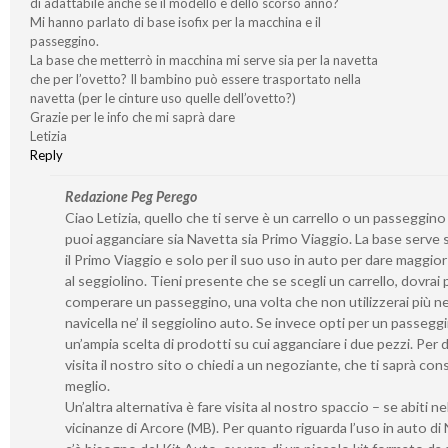
di adattabile anche se il modello è dello scorso anno?
Mi hanno parlato di base isofix per la macchina e il
passeggino.
La base che metterrò in macchina mi serve sia per la navetta
che per l’ovetto? Il bambino può essere trasportato nella
navetta (per le cinture uso quelle dell’ovetto?)
Grazie per le info che mi saprà dare
Letizia
Reply
Redazione Peg Perego
Ciao Letizia, quello che ti serve è un carrello o un passeggino
puoi agganciare sia Navetta sia Primo Viaggio. La base serve 
il Primo Viaggio e solo per il suo uso in auto per dare maggior 
al seggiolino. Tieni presente che se scegli un carrello, dovrai 
comperare un passeggino, una volta che non utilizzerai più ne’
navicella ne’ il seggiolino auto. Se invece opti per un passeggi
un’ampia scelta di prodotti su cui agganciare i due pezzi. Per d
visita il nostro sito o chiedi a un negoziante, che ti saprà consi
meglio.
Un’altra alternativa è fare visita al nostro spaccio – se abiti ne
vicinanze di Arcore (MB). Per quanto riguarda l’uso in auto di