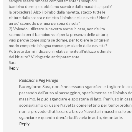
sempre essere rimosse completamente? Esempio: il
bambino dorme, e dobbiamo scendre dalla macchina; quall’è
la procedura? Alzo il bimbo dalla navetta, stacco tutte le
cinture dalla scocca e rimetto il bimbo nella navetta? Non è
un po’ scomodo per una persona da sola?
2) Volendo utilizzare la navetta anche in casa, non risulta
scomoda per il bambino vuoi per la presenza delle cinture,
vuoi perchè come sopra se dorme, per togliere le cinture in
modo completo bisogna comunque alzarlo dalla navetta?
Potreste darmi indicazioni relativamente all’utilizzo ottimale
del kit auto? Vi ringrazio anticipatamente.
Sara
Reply
Redazione Peg Perego
Buongiorno Sara, non è necessario sganciare e togliere le ci
passando dall’auto al passeggino, specialmente se il bimbo d
massimo, le può sganciare e spostarle di lato. Per l’uso in casa
sconsigliamo dii usare Navetta come lettino per tempi prolung
non si prevede di utilizzare a breve Navetta in macchina, le p
sganciare e quando dovrà riutilizzarla in auto, rimontarle.
Reply