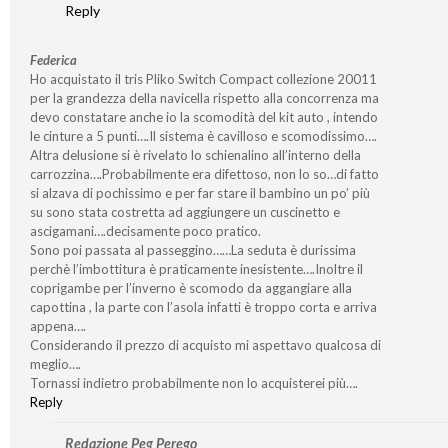
Reply
Federica
Ho acquistato il tris Pliko Switch Compact collezione 20011
per la grandezza della navicella rispetto alla concorrenza ma
devo constatare anche io la scomodità del kit auto , intendo
le cinture a 5 punti….Il sistema è cavilloso e scomodissimo….
Altra delusione si è rivelato lo schienalino all’interno della
carrozzina….Probabilmente era difettoso, non lo so…di fatto
si alzava di pochissimo e per far stare il bambino un po’ più
su sono stata costretta ad aggiungere un cuscinetto e
ascigamani….decisamente poco pratico.
Sono poi passata al passeggino……La seduta è durissima
perchè l’imbottitura è praticamente inesistente….Inoltre il
coprigambe per l’inverno è scomodo da aggangiare alla
capottina , la parte con l’asola infatti è troppo corta e arriva
appena….
Considerando il prezzo di acquisto mi aspettavo qualcosa di
meglio….
Tornassi indietro probabilmente non lo acquisterei più….
Reply
Redazione Peg Perego