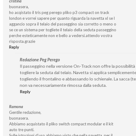
cristina
buonasera,
ho acqistato il tris peg perego pliko p3 compact on track
london e vorrei sapere per quanto riguarda la navetta xl se l
aggancio sopra il telaio del passeggino sia corretto o meno o
se ce un sistema per togliete il telaio della seduta passeggino
perche esteticamente non e bello a vedersi.attendo vostra
risposta.grazie
Reply
Redazione Peg Perego
Il passeggino nella versione On-Track non offre la possibilità 
togliere la seduta dal telaio. Navetta si applica semplicement
togliendo il frontalino e abbassando lo schienale. La sacca (t
non va necessariamente rimossa dalla seduta.
Reply
Ramona
Gentile redazione,
buonasera.
Abbiamo acquistato il pliko switch compact modular e il kit
auto tre punti.
Sulle istruzioni d’uso abbiamo visto che nella navetta, per il