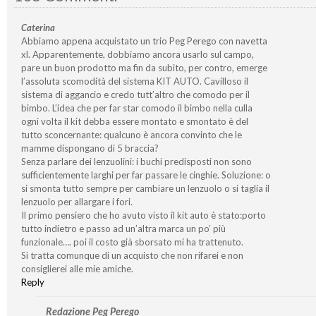
Caterina
Abbiamo appena acquistato un trio Peg Perego con navetta
xl. Apparentemente, dobbiamo ancora usarlo sul campo,
pare un buon prodotto ma fin da subito, per contro, emerge
l’assoluta scomodità del sistema KIT AUTO. Cavilloso il
sistema di aggancio e credo tutt’altro che comodo per il
bimbo. L’idea che per far star comodo il bimbo nella culla
ogni volta il kit debba essere montato e smontato è del
tutto sconcernante: qualcuno è ancora convinto che le
mamme dispongano di 5 braccia?
Senza parlare dei lenzuolini: i buchi predisposti non sono
sufficientemente larghi per far passare le cinghie. Soluzione: o
si smonta tutto sempre per cambiare un lenzuolo o si taglia il
lenzuolo per allargare i fori.
Il primo pensiero che ho avuto visto il kit auto è stato:porto
tutto indietro e passo ad un’altra marca un po’ più
funzionale…. poi il costo già sborsato mi ha trattenuto.
Si tratta comunque di un acquisto che non rifarei e non
consiglierei alle mie amiche.
Reply
Redazione Peg Perego