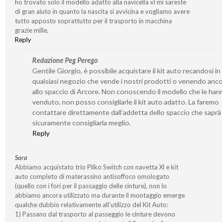
ho trovato solo il modello adatto alla navicella xl mi sareste
di gran aiuto in quanto la nascita si avvicina e vogliamo avere
tutto apposto soprattutto per il trasporto in macchina
grazie mille,
Reply
Redazione Peg Perego
Gentile Giorgio, è possibile acquistare il kit auto recandosi in
qualsiasi negozio che vende i nostri prodotti o venendo anco
allo spaccio di Arcore. Non conoscendo il modello che le ha
venduto, non posso consigliarle il kit auto adatto. La faremo
contattare direttamente dall’addetta dello spaccio che saprà
sicuramente consigliarla meglio.
Reply
Sara
Abbiamo acquistato trio Pliko Switch con navetta Xl e kit
auto completo di materassino antisoffoco omologato
(quello con i fori per il passaggio delle cinture), non lo
abbiamo ancora utilizzato ma durante il montaggio emerge
qualche dubbio relativamente all’utilizzo del Kit Auto:
1) Passano dal trasporto al passeggio le cinture devono