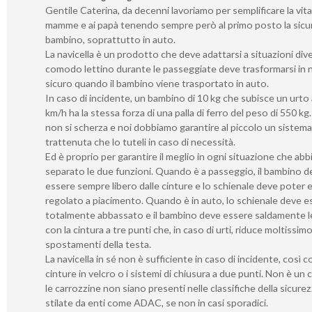
Gentile Caterina, da decenni lavoriamo per semplificare la vita 
mamme e ai papà tenendo sempre però al primo posto la sicu
bambino, soprattutto in auto.
La navicella è un prodotto che deve adattarsi a situazioni div
comodo lettino durante le passeggiate deve trasformarsi in 
sicuro quando il bambino viene trasportato in auto.
In caso di incidente, un bambino di 10 kg che subisce un urto
km/h ha la stessa forza di una palla di ferro del peso di 550 kg.
non si scherza e noi dobbiamo garantire al piccolo un sistema
trattenuta che lo tuteli in caso di necessità.
Ed è proprio per garantire il meglio in ogni situazione che ab
separato le due funzioni. Quando è a passeggio, il bambino d
essere sempre libero dalle cinture e lo schienale deve poter 
regolato a piacimento. Quando è in auto, lo schienale deve e
totalmente abbassato e il bambino deve essere saldamente 
con la cintura a tre punti che, in caso di urti, riduce moltissimo
spostamenti della testa.
La navicella in sé non è sufficiente in caso di incidente, così 
cinture in velcro o i sistemi di chiusura a due punti. Non è un
le carrozzine non siano presenti nelle classifiche della sicure
stilate da enti come ADAC, se non in casi sporadici.