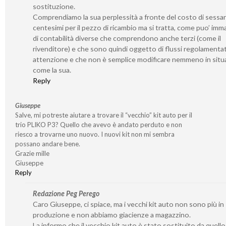
sostituzione.
Comprendiamo la sua perplessità a fronte del costo di sessa
centesimi per il pezzo di ricambio ma si tratta, come puo’ imm
di contabilità diverse che comprendono anche terzi (come il
rivenditore) e che sono quindi oggetto di flussi regolamenta
attenzione e che non è semplice modificare nemmeno in situ
come la sua.
Reply
Giuseppe
Salve, mi potreste aiutare a trovare il “vecchio” kit auto per il
trio PLIKO P3? Quello che avevo è andato perduto e non
riesco a trovarne uno nuovo. I nuovi kit non mi sembra
possano andare bene.
Grazie mille
Giuseppe
Reply
Redazione Peg Perego
Caro Giuseppe, ci spiace, ma i vecchi kit auto non sono più in
produzione e non abbiamo giacienze a magazzino.
La informo che il vecchio kit auto è stato sostituito da quell