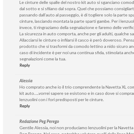
Le cinture delle spalle del nostro kit auto si sganciano com
dal sotto e si sfilano dal sopra. Quel che possiamo consigliarti
passando dall’auto al passeggio, è di togliere solo la parte spa
cinture, lasciando montata la parte sparti gambe. Per i lenzuoli
invece, ti ringraziamo della segnalazione e faremo delle verifi
La sicurezza in auto comporta, anche per gli adulti, qualche sac
Allacciarsi le cinture o infilarsi il casco è però doveroso. Pens
prodotto che si trasformi da comodo lettino a nido sicuro an
caso di incidente è per noi una continua sfida, stimolata anch
segnalazioni come la tua.
Reply
Alessia
Ho comprato anche io il trio comprendente la Navetta XL com
kit auto…..vorrei sapere se esistono e in caso dove si compra
lenzuolini con i fori predisposti per le cinture.
Reply
Redazione Peg Perego
Gentile Alessia, noi non produciamo lenzuolini per la Navetta 
Peg Perego. Nel caso, potrebbe valutare quelli della linea Marti