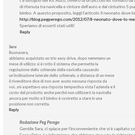
c’è bisogno del Kit Auto, ovvero di un piccolo kit formato da 
di ritenuta tra navicella e cinture dell’auto e dal cinturino 5 pun
bimbo. A questo proposito, leggi l’articolo Il neonato dove l
http://blog.pegperego.com/2012/07/il-neonato-dove-lo-me
Speriamo di esserti stati utili!
Reply
Sara
Buonasera,
abbiamo acquistato un trio easy drive, dopo nemmeno un
mese di utilizzo si è rotto il sistema che permette la
regolazione dello schienale della navicella causando
un’inclinazione laterale dello schienale, a distanza di un mese
il rivenditore dice di non aver avuto nessuna risposta da
voi…mi aspettavo una risposta tempestiva vista l’azienda e il
costo del prodotto anche perché non utilizzerò la navicella
ancora per molto e il bimbo è costretto a stare in una
posizione non corretta.
Reply
Redazione Peg Perego
Gentile Sara, ci spiace per l’inconveniente che vi è capitato con
Eeasy Drive. La informiamo che abbiamo ricevuto la richiesta 