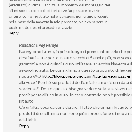
(ereditato) di circa 5 anni fa, al momento del montaggio del
kit mi sono accorto che i fori dove far passare le varie
cinture, come mostrato nelle istruzioni, non erano presenti
nella base della navetta in mio possesso, volevo sapere in
quale modo potrei procedere, grazie
Reply
Redazione Peg Perego
Buongiorno Bruno, in primo luogo ci preme informarla che pr
destinati al trasporto in auto vecchi di 5 anni o più, non sono 
garantiti e non è quindi sicuro utilizzare la vecchia Navetta e i
seggiolino auto. Le consigliamo a questo proposito di legger
nostre FAQ
http://blog.pegperego.com/faq/faq-sicurezza-in
alla voce “Perché sui prodotti dedicati alle auto c’è una data d
scadenza?”. Detto questo, bisogna vedere se la sua Navetta 
predisposta all’uso in auto. In caso contrario non è possibile u
kit auto.
C’è un’altra cosa da considerare: il fatto che ormai il kit auto 
prodotti di quell’anno non sono più in produzione e i nuovi 
adattabili.
Reply