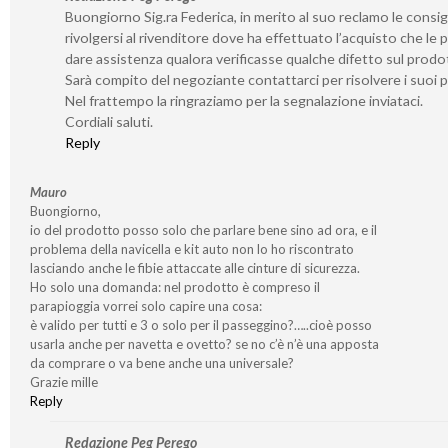
Buongiorno Sig.ra Federica, in merito al suo reclamo le consig
rivolgersi al rivenditore dove ha effettuato l’acquisto che le 
dare assistenza qualora verificasse qualche difetto sul prodo
Sarà compito del negoziante contattarci per risolvere i suoi 
Nel frattempo la ringraziamo per la segnalazione inviataci.
Cordiali saluti.
Reply
Mauro
Buongiorno,
io del prodotto posso solo che parlare bene sino ad ora, e il
problema della navicella e kit auto non lo ho riscontrato
lasciando anche le fibie attaccate alle cinture di sicurezza.
Ho solo una domanda: nel prodotto è compreso il
parapioggia vorrei solo capire una cosa:
è valido per tutti e 3 o solo per il passeggino?…..cioè posso
usarla anche per navetta e ovetto? se no c’è n’è una apposta
da comprare o va bene anche una universale?
Grazie mille
Reply
Redazione Peg Perego