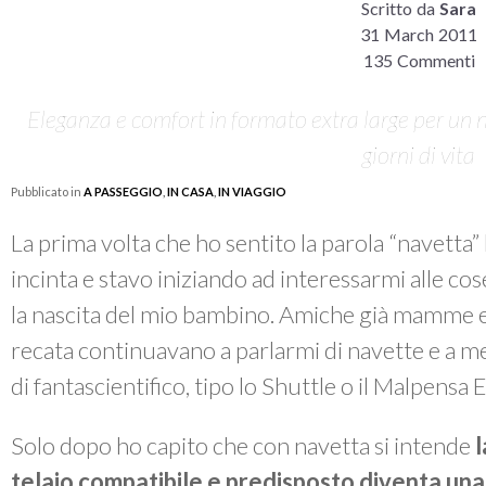
Scritto da
Sara
31 March 2011
135 Commenti
Eleganza e comfort in formato extra large per un n
giorni di vita
Pubblicato in
A PASSEGGIO
,
IN CASA
,
IN VIAGGIO
La prima volta che ho sentito la parola “navetta”
incinta e stavo iniziando ad interessarmi alle c
la nascita del mio bambino. Amiche già mamme e
recata continuavano a parlarmi di navette e a m
di fantascientifico, tipo lo Shuttle o il Malpensa 
Solo dopo ho capito che con navetta si intende
l
telaio compatibile e predisposto diventa una