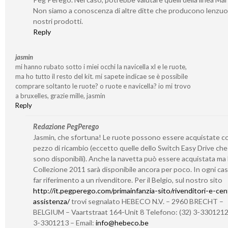
Non siamo a conoscenza di altre ditte che producono lenzuoli
nostri prodotti.
Reply
jasmin
mi hanno rubato sotto i miei occhi la navicella xl e le ruote,
ma ho tutto il resto del kit. mi sapete indicae se è possibile
comprare soltanto le ruote? o ruote e navicella? io mi trovo
a bruxelles, grazie mille, jasmin
Reply
Redazione PegPerego
Jasmin, che sfortuna! Le ruote possono essere acquistate 
pezzo di ricambio (eccetto quelle dello Switch Easy Drive ch
sono disponibili). Anche la navetta può essere acquistata ma 
Collezione 2011 sarà disponibile ancora per poco. In ogni cas
far riferimento a un rivenditore. Per il Belgio, sul nostro sito
http://it.pegperego.com/primainfanzia-sito/rivenditori-e-cent
assistenza/
trovi segnalato HEBECO N.V. – 2960 BRECHT –
BELGIUM – Vaartstraat 164-Unit 8 Telefono: (32) 3-3301212 
3-3301213 – Email:
info@hebeco.be