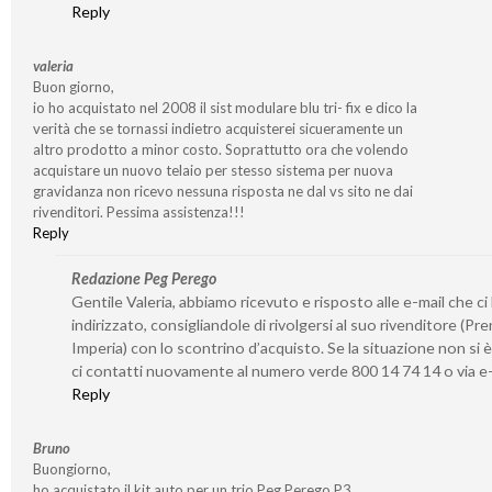
Reply
valeria
Buon giorno,
io ho acquistato nel 2008 il sist modulare blu tri- fix e dico la
verità che se tornassi indietro acquisterei sicueramente un
altro prodotto a minor costo. Soprattutto ora che volendo
acquistare un nuovo telaio per stesso sistema per nuova
gravidanza non ricevo nessuna risposta ne dal vs sito ne dai
rivenditori. Pessima assistenza!!!
Reply
Redazione Peg Perego
Gentile Valeria, abbiamo ricevuto e risposto alle e-mail che ci
indirizzato, consigliandole di rivolgersi al suo rivenditore (Pre
Imperia) con lo scontrino d’acquisto. Se la situazione non si è
ci contatti nuovamente al numero verde 800 14 74 14 o via e-
Reply
Bruno
Buongiorno,
ho acquistato il kit auto per un trio Peg Perego P3