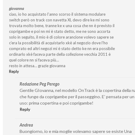
giovanna
ciao, io ho acquistato l’anno scorso il sistema modulare
switch però on track con navetta Xl, devo dire ke mi sono
trovata molto bene, tranne ke x una cosa che nn è previsto il
coprigambe e poi nn mi è stato detto, me ne sono accorta
solo in seguito, il mio è di colore arancione volevo sapere se
c’era la possibilità di acquistarlo xkè al negozio dove l’ho
comprato ed altri negozi mi è stato detto ke nn era possibile
ordinarlo xkè faceva parte della collezione vecchia 2011 è
quel colore nn si faceva più…
resto in attesa… grazie giovanna
Reply
Redazione Peg Perego
Gentile GIovanna, nel modello OnTrack è la copertina della n
che funge da coprigambe per il passeggino. E’ pensata per u
uso: prima copertina e poi coprigambe!
Reply
Andrea
Buongiorno, io e mia moglie volevamo sapere se esiste Una