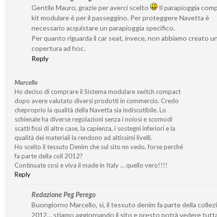
Gentile Mauro, grazie per averci scelto
Il parapioggia com
kit modulare è per il passeggino. Per proteggere Navetta è
necessario acquistare un parapioggia specifico.
Per quanto riguarda il car seat, invece, non abbiamo creato u
copertura ad hoc.
Reply
Marcello
Ho deciso di comprare il Sistema modulare switch compact
dopo avere valutato diversi prodotti in commercio. Credo
cheproprio la qualità della Navetta sia indiscutibile. Lo
schienale ha diverse regolazioni senza i noiosi e scomodi
scatti fissi di altre case, la capienza, i sostegni inferiori e la
qualità dei materiali la rendono ad altissimi livelli.
Ho scelto il tessuto Denim che sul sito nn vedo, forse perché
fa parte della coll 2012?
Continuate così e viva il made in Italy … quello vero!!!!
Reply
Redazione Peg Perego
Buongiorno Marcello, sì, il tessuto denim fa parte della colle
2012… stiamo aggiornando il sito e presto potrà vedere tutta