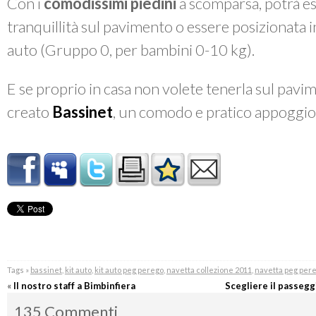
Con i
comodissimi piedini
a scomparsa, potrà e
tranquillità sul pavimento o essere posizionata 
auto (Gruppo 0, per bambini 0-10 kg).
E se proprio in casa non volete tenerla sul pav
creato
Bassinet
, un comodo e pratico appoggi
Tags »
bassinet
,
kit auto
,
kit auto peg perego
,
navetta collezione 2011
,
navetta peg per
«
Il nostro staff a Bimbinfiera
Scegliere il passeggi
135 Commenti