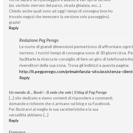
(es. viottolo sterrato del parco, strada ghiaiata, ecc…).
Chiedo anche quali sono ad oggi i tempi di consegna (non ho
trovato negozi che tenessero la versione solo passeggino).
grazie!
Reply
Redazione Peg Perego
Le ruote di grandi dimensioni permettono di affrontare ogni t
terreno. I nostri tempi di consegna sono di 30 giorni circa. Pe
facilitarle la ricerca le consiglio di fare un giro di telefonate/mai
rivenditori della sua zona. Trova gli indirizzi a questa pagina:
http://it.pegperego.com/primainfanzia-sito/assistenza-client
Reply
Un mondo di… Book! ‹ Si vede che vale | Il blog di Peg Perego
[...] sito dedicato e siamo contenti di rispondere a commenti,
domande e richieste che ci arrivano sul blog e su Facebook.
Per illustrarvi al meglio le sue caratteristiche e la sua
versatilità abbiamo [...]
Reply
Francesco