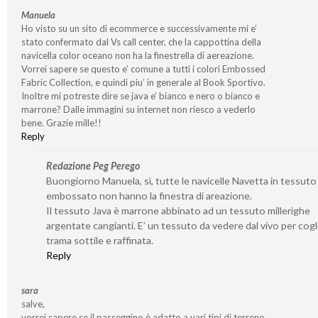
Manuela
Ho visto su un sito di ecommerce e successivamente mi e’
stato confermato dal Vs call center, che la cappottina della
navicella color oceano non ha la finestrella di aereazione.
Vorrei sapere se questo e’ comune a tutti i colori Embossed
Fabric Collection, e quindi piu’ in generale al Book Sportivo.
Inoltre mi potreste dire se java e’ bianco e nero o bianco e
marrone? Dalle immagini su internet non riesco a vederlo
bene. Grazie mille!!
Reply
Redazione Peg Perego
Buongiorno Manuela, sì, tutte le navicelle Navetta in tessuto
embossato non hanno la finestra di areazione.
Il tessuto Java è marrone abbinato ad un tessuto millerighe
argentate cangianti. E’ un tessuto da vedere dal vivo per cogl
trama sottile e raffinata.
Reply
sara
salve,
vorrei sapere se il passeggino è adatto a vari tipi di terreno