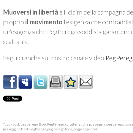
Muoversi in libertà
è il claim della campagna d
proprio
il movimento
l’esigenza che contraddis
un’esigenza che PegPerego soddisfa garantendo s
scattante.
Seguici anche sul nostro canale video
PegPereg
Tags »
book peg perego
,
Book PegPerego
,
caratteristiche passeggini peg perego
,
passe
passeggino Book PegPerego
,
peg perego book
,
pegperego book