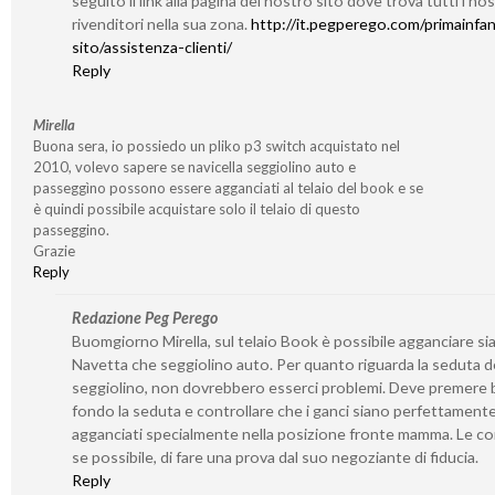
seguito il link alla pagina del nostro sito dove trova tutti i nos
rivenditori nella sua zona.
http://it.pegperego.com/primainfan
sito/assistenza-clienti/
Reply
Mirella
Buona sera, io possiedo un pliko p3 switch acquistato nel
2010, volevo sapere se navicella seggiolino auto e
passeggìno possono essere agganciati al telaio del book e se
è quindi possibile acquistare solo il telaio di questo
passeggino.
Grazie
Reply
Redazione Peg Perego
Buomgiorno Mirella, sul telaio Book è possibile agganciare si
Navetta che seggiolino auto. Per quanto riguarda la seduta d
seggiolino, non dovrebbero esserci problemi. Deve premere 
fondo la seduta e controllare che i ganci siano perfettament
agganciati specialmente nella posizione fronte mamma. Le co
se possibile, di fare una prova dal suo negoziante di fiducia.
Reply