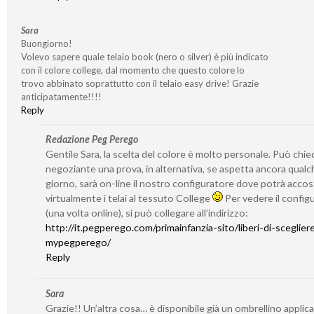
Sara
Buongiorno!
Volevo sapere quale telaio book (nero o silver) è più indicato
con il colore college, dal momento che questo colore lo
trovo abbinato soprattutto con il telaio easy drive! Grazie
anticipatamente!!!!
Reply
Redazione Peg Perego
Gentile Sara, la scelta del colore è molto personale. Può chie
negoziante una prova, in alternativa, se aspetta ancora qualc
giorno, sarà on-line il nostro configuratore dove potrà accos
virtualmente i telai al tessuto College
Per vedere il config
(una volta online), si può collegare all’indirizzo:
http://it.pegperego.com/primainfanzia-sito/liberi-di-sceglie
mypegperego/
Reply
Sara
Grazie!! Un’altra cosa… è disponibile già un ombrellino applicab