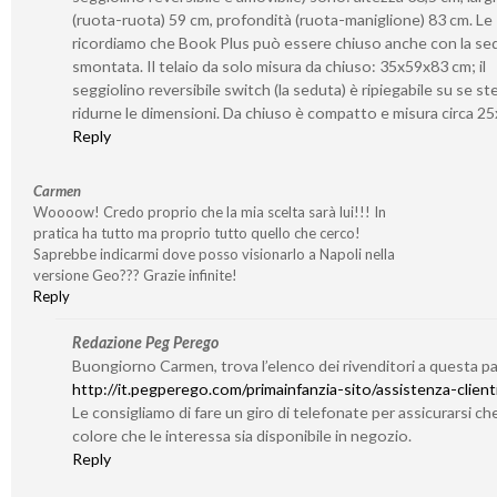
(ruota-ruota) 59 cm, profondità (ruota-maniglione) 83 cm. Le
ricordiamo che Book Plus può essere chiuso anche con la se
smontata. Il telaio da solo misura da chiuso: 35x59x83 cm; il
seggiolino reversibile switch (la seduta) è ripiegabile su se s
ridurne le dimensioni. Da chiuso è compatto e misura circa 2
Reply
Carmen
Woooow! Credo proprio che la mia scelta sarà lui!!! In
pratica ha tutto ma proprio tutto quello che cerco!
Saprebbe indicarmi dove posso visionarlo a Napoli nella
versione Geo??? Grazie infinite!
Reply
Redazione Peg Perego
Buongiorno Carmen, trova l’elenco dei rivenditori a questa p
http://it.pegperego.com/primainfanzia-sito/assistenza-client
Le consigliamo di fare un giro di telefonate per assicurarsi che
colore che le interessa sia disponibile in negozio.
Reply