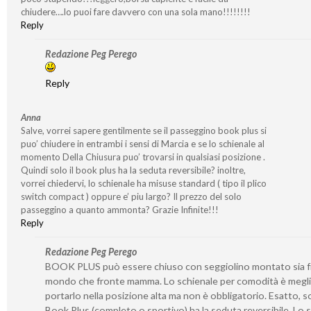
chiudere….lo puoi fare davvero con una sola mano!!!!!!!!
Reply
Redazione Peg Perego
Reply
Anna
Salve, vorrei sapere gentilmente se il passeggino book plus si
puo’ chiudere in entrambi i sensi di Marcia e se lo schienale al
momento Della Chiusura puo’ trovarsi in qualsiasi posizione .
Quindi solo il book plus ha la seduta reversibile? inoltre,
vorrei chiedervi, lo schienale ha misuse standard ( tipo il plico
switch compact ) oppure e’ piu largo? Il prezzo del solo
passeggino a quanto ammonta? Grazie Infinite!!!
Reply
Redazione Peg Perego
BOOK PLUS può essere chiuso con seggiolino montato sia 
mondo che fronte mamma. Lo schienale per comodità è megl
portarlo nella posizione alta ma non è obbligatorio. Esatto, so
Book Plus (completo o sportivo) ha la seduta reversibile. Lo 