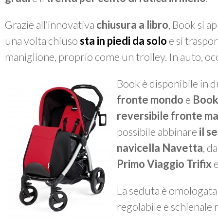
Grazie all’innovativa
chiusura a libro
,
Book
si ap
una volta chiuso
sta in piedi da solo
e si traspor
maniglione, proprio come un trolley. In auto, o
Book
è disponibile in d
fronte mondo
e
Book 
reversibile fronte 
possibile abbinare
il s
navicella Navetta
, d
Primo Viaggio Trifix
e
La seduta è omologata 
regolabile e schienale r