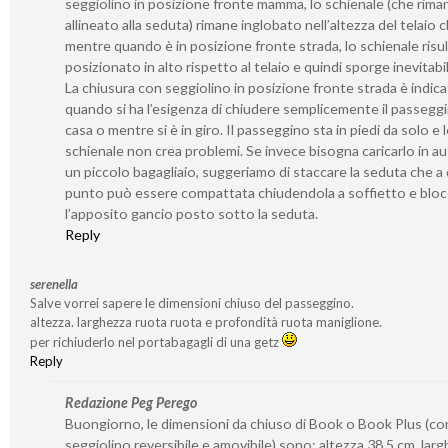
seggiolino in posizione fronte mamma, lo schienale (che rima
allineato alla seduta) rimane inglobato nell’altezza del telaio 
mentre quando è in posizione fronte strada, lo schienale risu
posizionato in alto rispetto al telaio e quindi sporge inevitab
La chiusura con seggiolino in posizione fronte strada è indica
quando si ha l’esigenza di chiudere semplicemente il passegg
casa o mentre si è in giro. Il passeggino sta in piedi da solo e 
schienale non crea problemi. Se invece bisogna caricarlo in a
un piccolo bagagliaio, suggeriamo di staccare la seduta che a
punto può essere compattata chiudendola a soffietto e bloc
l’apposito gancio posto sotto la seduta.
Reply
serenella
Salve vorrei sapere le dimensioni chiuso del passeggino.
altezza. larghezza ruota ruota e profondità ruota maniglione.
per richiuderlo nel portabagagli di una getz
Reply
Redazione Peg Perego
Buongiorno, le dimensioni da chiuso di Book o Book Plus (co
seggiolino reversibile e amovibile) sono: altezza 38,5 cm, lar