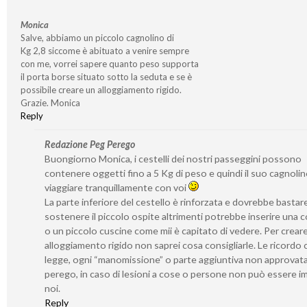
Monica
Salve, abbiamo un piccolo cagnolino di
Kg 2,8 siccome è abituato a venire sempre
con me, vorrei sapere quanto peso supporta
il porta borse situato sotto la seduta e se è
possibile creare un alloggiamento rigido.
Grazie. Monica
Reply
Redazione Peg Perego
Buongiorno Monica, i cestelli dei nostri passeggini possono
contenere oggetti fino a 5 Kg di peso e quindi il suo cagnoli
viaggiare tranquillamente con voi
La parte inferiore del cestello è rinforzata e dovrebbe bastar
sostenere il piccolo ospite altrimenti potrebbe inserire una 
o un piccolo cuscine come mii è capitato di vedere. Per crear
alloggiamento rigido non saprei cosa consigliarle. Le ricordo 
legge, ogni “manomissione” o parte aggiuntiva non approvat
perego, in caso di lesioni a cose o persone non può essere i
noi.
Reply