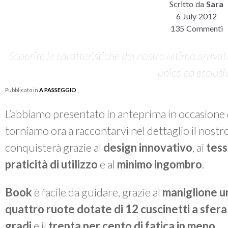
Scritto da
Sara
6 July 2012
135 Commenti
Scoprite le caratteristiche del nostro ultimo arrivat
unico ed esclusi
Pubblicato in
A PASSEGGIO
L’abbiamo presentato in anteprima in occasione 
torniamo ora a raccontarvi nel dettaglio il nostr
conquisterà grazie al
design innovativo
, ai
tess
praticità di utilizzo
e al
minimo ingombro
.
Book
è facile da guidare, grazie al
maniglione un
quattro ruote dotate di 12 cuscinetti a sfera
gradi
e il
trenta per cento di fatica in men
o
.