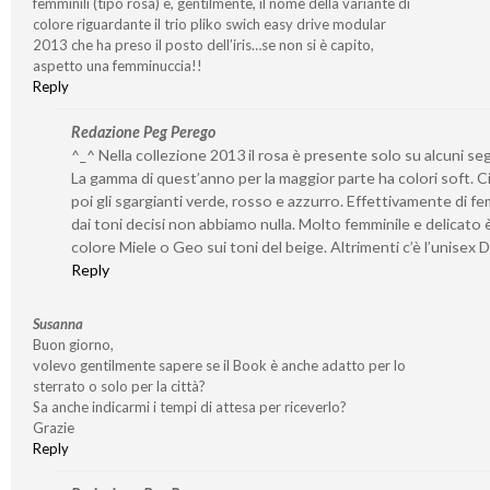
femminili (tipo rosa) e, gentilmente, il nome della variante di
colore riguardante il trio pliko swich easy drive modular
2013 che ha preso il posto dell’iris…se non si è capito,
aspetto una femminuccia!!
Reply
Redazione Peg Perego
^_^ Nella collezione 2013 il rosa è presente solo su alcuni seg
La gamma di quest’anno per la maggior parte ha colori soft. C
poi gli sgargianti verde, rosso e azzurro. Effettivamente di fe
dai toni decisi non abbiamo nulla. Molto femminile e delicato è 
colore Miele o Geo sui toni del beige. Altrimenti c’è l’unisex 
Reply
Susanna
Buon giorno,
volevo gentilmente sapere se il Book è anche adatto per lo
sterrato o solo per la città?
Sa anche indicarmi i tempi di attesa per riceverlo?
Grazie
Reply