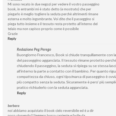
Mi sono recato in due negozi per vedere il vostro passeggino
book, in entrambi mi è stato detto (e mostrato) che per
piegarlo è meglio togliere la seduta perchè altrimenti rimane
esterna e molto ingombrante. Voi dite che il passeggino si
piega tutto insieme e il tessuto resta protetto all’interno del
telaio ma non capisco proprio come è possibile
Grazie
Reply
Redazione Peg Perego
Buongiorno Francesco, Book si chiude tranquillamente con l
del passeggino agganciata. Il tessuto rimane protetto perch
chiudendo il passeggino, la seduta si ripiega su se stessa las
all’interno la parte a contatto con il bambino. Per quanto rigu
compattezza da chiuso, ogni tipo/marca di passeggino è ovv
più compatto senza la seduta. Sicuramente è pero’ più sempli
pratico richiuderlo con la seduta agganciata.
Reply
barbara
noi abbiamo acquistato il book cielo reversibile ed è a dir
poco stupendo!!!leggero,borsa capiente e facile da