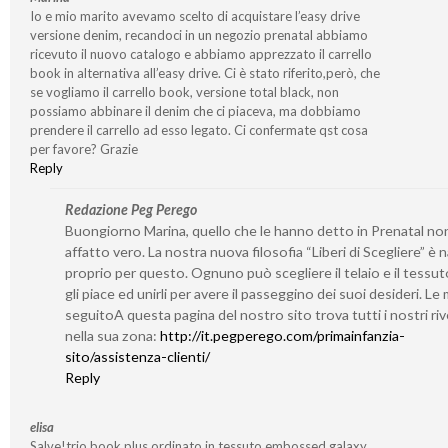
Io e mio marito avevamo scelto di acquistare l’easy drive
versione denim, recandoci in un negozio prenatal abbiamo
ricevuto il nuovo catalogo e abbiamo apprezzato il carrello
book in alternativa all’easy drive. Ci è stato riferito,però, che
se vogliamo il carrello book, versione total black, non
possiamo abbinare il denim che ci piaceva, ma dobbiamo
prendere il carrello ad esso legato. Ci confermate qst cosa
per favore? Grazie
Reply
Redazione Peg Perego
Buongiorno Marina, quello che le hanno detto in Prenatal no
affatto vero. La nostra nuova filosofia “Liberi di Scegliere” è 
proprio per questo. Ognuno può scegliere il telaio e il tessut
gli piace ed unirli per avere il passeggino dei suoi desideri. Le
seguitoA questa pagina del nostro sito trova tutti i nostri riv
nella sua zona:
http://it.pegperego.com/primainfanzia-
sito/assistenza-clienti/
Reply
elisa
Salve!trio book plus ordinato in tessuto embossed galaxy