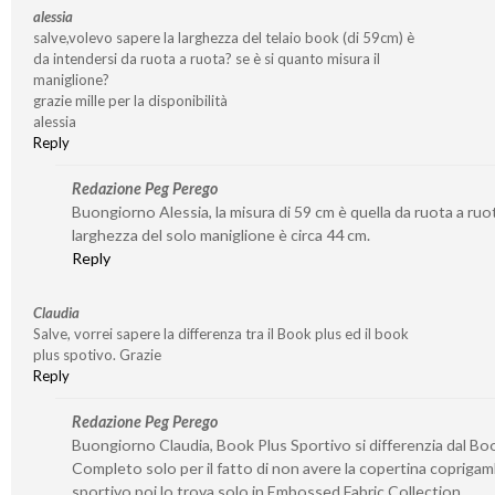
alessia
salve,volevo sapere la larghezza del telaio book (di 59cm) è
da intendersi da ruota a ruota? se è si quanto misura il
maniglione?
grazie mille per la disponibilità
alessia
Reply
Redazione Peg Perego
Buongiorno Alessia, la misura di 59 cm è quella da ruota a ruot
larghezza del solo maniglione è circa 44 cm.
Reply
Claudia
Salve, vorrei sapere la differenza tra il Book plus ed il book
plus spotivo. Grazie
Reply
Redazione Peg Perego
Buongiorno Claudia, Book Plus Sportivo si differenzia dal Bo
Completo solo per il fatto di non avere la copertina coprigam
sportivo poi lo trova solo in Embossed Fabric Collection.