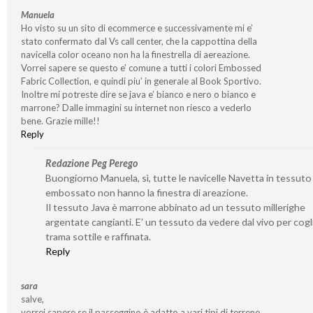
Manuela
Ho visto su un sito di ecommerce e successivamente mi e’
stato confermato dal Vs call center, che la cappottina della
navicella color oceano non ha la finestrella di aereazione.
Vorrei sapere se questo e’ comune a tutti i colori Embossed
Fabric Collection, e quindi piu’ in generale al Book Sportivo.
Inoltre mi potreste dire se java e’ bianco e nero o bianco e
marrone? Dalle immagini su internet non riesco a vederlo
bene. Grazie mille!!
Reply
Redazione Peg Perego
Buongiorno Manuela, sì, tutte le navicelle Navetta in tessuto
embossato non hanno la finestra di areazione.
Il tessuto Java è marrone abbinato ad un tessuto millerighe
argentate cangianti. E’ un tessuto da vedere dal vivo per cogl
trama sottile e raffinata.
Reply
sara
salve,
vorrei sapere se il passeggino è adatto a vari tipi di terreno