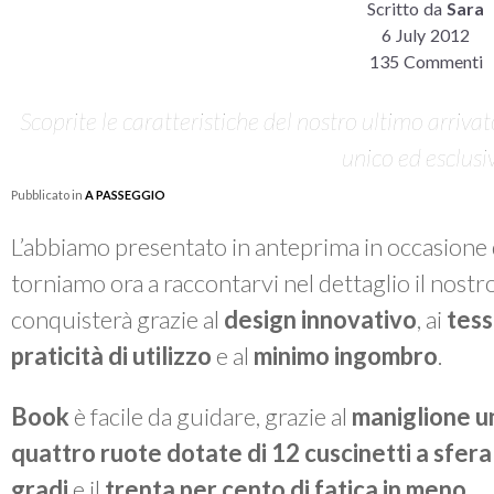
Scritto da
Sara
6 July 2012
135 Commenti
Scoprite le caratteristiche del nostro ultimo arrivat
unico ed esclusi
Pubblicato in
A PASSEGGIO
L’abbiamo presentato in anteprima in occasione 
torniamo ora a raccontarvi nel dettaglio il nostr
conquisterà grazie al
design innovativo
, ai
tess
praticità di utilizzo
e al
minimo ingombro
.
Book
è facile da guidare, grazie al
maniglione un
quattro ruote dotate di 12 cuscinetti a sfera
gradi
e il
trenta per cento di fatica in men
o
.