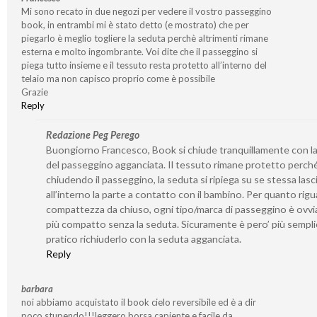
Mi sono recato in due negozi per vedere il vostro passeggino
book, in entrambi mi è stato detto (e mostrato) che per
piegarlo è meglio togliere la seduta perchè altrimenti rimane
esterna e molto ingombrante. Voi dite che il passeggino si
piega tutto insieme e il tessuto resta protetto all’interno del
telaio ma non capisco proprio come è possibile
Grazie
Reply
Redazione Peg Perego
Buongiorno Francesco, Book si chiude tranquillamente con l
del passeggino agganciata. Il tessuto rimane protetto perch
chiudendo il passeggino, la seduta si ripiega su se stessa las
all’interno la parte a contatto con il bambino. Per quanto rigu
compattezza da chiuso, ogni tipo/marca di passeggino è ovv
più compatto senza la seduta. Sicuramente è pero’ più sempli
pratico richiuderlo con la seduta agganciata.
Reply
barbara
noi abbiamo acquistato il book cielo reversibile ed è a dir
poco stupendo!!!leggero,borsa capiente e facile da