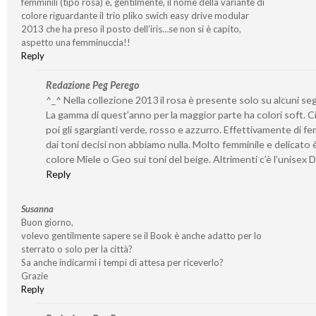
femminili (tipo rosa) e, gentilmente, il nome della variante di
colore riguardante il trio pliko swich easy drive modular
2013 che ha preso il posto dell’iris…se non si è capito,
aspetto una femminuccia!!
Reply
Redazione Peg Perego
^_^ Nella collezione 2013 il rosa è presente solo su alcuni seg
La gamma di quest’anno per la maggior parte ha colori soft. C
poi gli sgargianti verde, rosso e azzurro. Effettivamente di fe
dai toni decisi non abbiamo nulla. Molto femminile e delicato è 
colore Miele o Geo sui toni del beige. Altrimenti c’è l’unisex 
Reply
Susanna
Buon giorno,
volevo gentilmente sapere se il Book è anche adatto per lo
sterrato o solo per la città?
Sa anche indicarmi i tempi di attesa per riceverlo?
Grazie
Reply