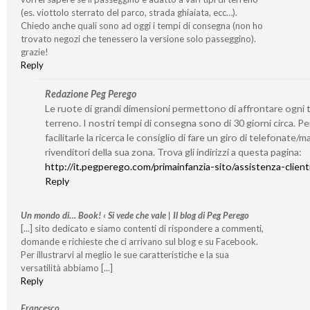
(es. viottolo sterrato del parco, strada ghiaiata, ecc…).
Chiedo anche quali sono ad oggi i tempi di consegna (non ho
trovato negozi che tenessero la versione solo passeggino).
grazie!
Reply
Redazione Peg Perego
Le ruote di grandi dimensioni permettono di affrontare ogni t
terreno. I nostri tempi di consegna sono di 30 giorni circa. Pe
facilitarle la ricerca le consiglio di fare un giro di telefonate/mai
rivenditori della sua zona. Trova gli indirizzi a questa pagina:
http://it.pegperego.com/primainfanzia-sito/assistenza-client
Reply
Un mondo di… Book! ‹ Si vede che vale | Il blog di Peg Perego
[...] sito dedicato e siamo contenti di rispondere a commenti,
domande e richieste che ci arrivano sul blog e su Facebook.
Per illustrarvi al meglio le sue caratteristiche e la sua
versatilità abbiamo [...]
Reply
Francesco