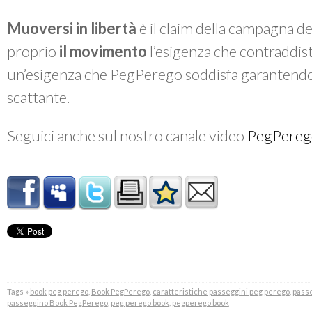
Muoversi in libertà
è il claim della campagna d
proprio
il movimento
l’esigenza che contraddis
un’esigenza che PegPerego soddisfa garantendo s
scattante.
Seguici anche sul nostro canale video
PegPereg
Tags »
book peg perego
,
Book PegPerego
,
caratteristiche passeggini peg perego
,
passe
passeggino Book PegPerego
,
peg perego book
,
pegperego book