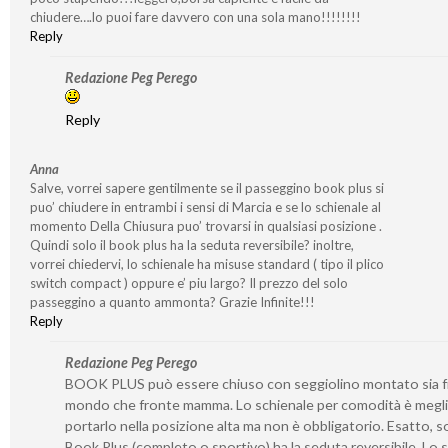
chiudere….lo puoi fare davvero con una sola mano!!!!!!!!
Reply
Redazione Peg Perego
Reply
Anna
Salve, vorrei sapere gentilmente se il passeggino book plus si
puo’ chiudere in entrambi i sensi di Marcia e se lo schienale al
momento Della Chiusura puo’ trovarsi in qualsiasi posizione .
Quindi solo il book plus ha la seduta reversibile? inoltre,
vorrei chiedervi, lo schienale ha misuse standard ( tipo il plico
switch compact ) oppure e’ piu largo? Il prezzo del solo
passeggino a quanto ammonta? Grazie Infinite!!!
Reply
Redazione Peg Perego
BOOK PLUS può essere chiuso con seggiolino montato sia 
mondo che fronte mamma. Lo schienale per comodità è megl
portarlo nella posizione alta ma non è obbligatorio. Esatto, so
Book Plus (completo o sportivo) ha la seduta reversibile. Lo 