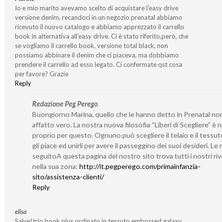
Io e mio marito avevamo scelto di acquistare l’easy drive
versione denim, recandoci in un negozio prenatal abbiamo
ricevuto il nuovo catalogo e abbiamo apprezzato il carrello
book in alternativa all’easy drive. Ci è stato riferito,però, che
se vogliamo il carrello book, versione total black, non
possiamo abbinare il denim che ci piaceva, ma dobbiamo
prendere il carrello ad esso legato. Ci confermate qst cosa
per favore? Grazie
Reply
Redazione Peg Perego
Buongiorno Marina, quello che le hanno detto in Prenatal no
affatto vero. La nostra nuova filosofia “Liberi di Scegliere” è 
proprio per questo. Ognuno può scegliere il telaio e il tessut
gli piace ed unirli per avere il passeggino dei suoi desideri. Le
seguitoA questa pagina del nostro sito trova tutti i nostri riv
nella sua zona:
http://it.pegperego.com/primainfanzia-
sito/assistenza-clienti/
Reply
elisa
Salve!trio book plus ordinato in tessuto embossed galaxy