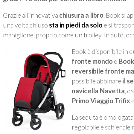
Grazie all’innovativa
chiusura a libro
,
Book
si ap
una volta chiuso
sta in piedi da solo
e si traspor
maniglione, proprio come un trolley. In auto, o
Book
è disponibile in d
fronte mondo
e
Book 
reversibile fronte 
possibile abbinare
il s
navicella Navetta
, d
Primo Viaggio Trifix
e
La seduta è omologata 
regolabile e schienale r