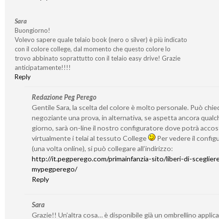
Sara
Buongiorno!
Volevo sapere quale telaio book (nero o silver) è più indicato
con il colore college, dal momento che questo colore lo
trovo abbinato soprattutto con il telaio easy drive! Grazie
anticipatamente!!!!
Reply
Redazione Peg Perego
Gentile Sara, la scelta del colore è molto personale. Può chie
negoziante una prova, in alternativa, se aspetta ancora qualc
giorno, sarà on-line il nostro configuratore dove potrà accos
virtualmente i telai al tessuto College
Per vedere il config
(una volta online), si può collegare all’indirizzo:
http://it.pegperego.com/primainfanzia-sito/liberi-di-sceglie
mypegperego/
Reply
Sara
Grazie!! Un’altra cosa… è disponibile già un ombrellino applicab