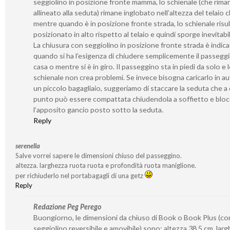
seggiolino in posizione fronte mamma, lo schienale (che rima
allineato alla seduta) rimane inglobato nell’altezza del telaio 
mentre quando è in posizione fronte strada, lo schienale risu
posizionato in alto rispetto al telaio e quindi sporge inevitab
La chiusura con seggiolino in posizione fronte strada è indica
quando si ha l’esigenza di chiudere semplicemente il passegg
casa o mentre si è in giro. Il passeggino sta in piedi da solo e 
schienale non crea problemi. Se invece bisogna caricarlo in a
un piccolo bagagliaio, suggeriamo di staccare la seduta che a
punto può essere compattata chiudendola a soffietto e bloc
l’apposito gancio posto sotto la seduta.
Reply
serenella
Salve vorrei sapere le dimensioni chiuso del passeggino.
altezza. larghezza ruota ruota e profondità ruota maniglione.
per richiuderlo nel portabagagli di una getz
Reply
Redazione Peg Perego
Buongiorno, le dimensioni da chiuso di Book o Book Plus (co
seggiolino reversibile e amovibile) sono: altezza 38,5 cm, lar