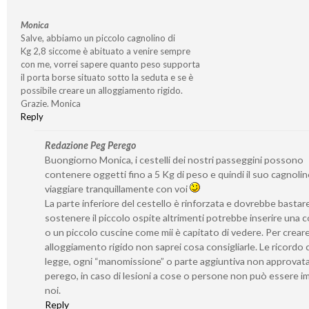
Monica
Salve, abbiamo un piccolo cagnolino di
Kg 2,8 siccome è abituato a venire sempre
con me, vorrei sapere quanto peso supporta
il porta borse situato sotto la seduta e se è
possibile creare un alloggiamento rigido.
Grazie. Monica
Reply
Redazione Peg Perego
Buongiorno Monica, i cestelli dei nostri passeggini possono
contenere oggetti fino a 5 Kg di peso e quindi il suo cagnoli
viaggiare tranquillamente con voi
La parte inferiore del cestello è rinforzata e dovrebbe bastar
sostenere il piccolo ospite altrimenti potrebbe inserire una 
o un piccolo cuscine come mii è capitato di vedere. Per crear
alloggiamento rigido non saprei cosa consigliarle. Le ricordo 
legge, ogni “manomissione” o parte aggiuntiva non approvat
perego, in caso di lesioni a cose o persone non può essere i
noi.
Reply