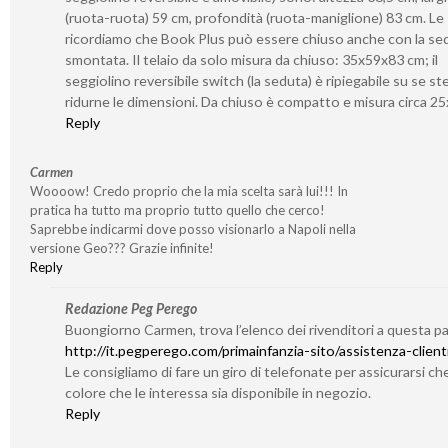
(ruota-ruota) 59 cm, profondità (ruota-maniglione) 83 cm. Le
ricordiamo che Book Plus può essere chiuso anche con la se
smontata. Il telaio da solo misura da chiuso: 35x59x83 cm; il
seggiolino reversibile switch (la seduta) è ripiegabile su se s
ridurne le dimensioni. Da chiuso è compatto e misura circa 2
Reply
Carmen
Woooow! Credo proprio che la mia scelta sarà lui!!! In
pratica ha tutto ma proprio tutto quello che cerco!
Saprebbe indicarmi dove posso visionarlo a Napoli nella
versione Geo??? Grazie infinite!
Reply
Redazione Peg Perego
Buongiorno Carmen, trova l’elenco dei rivenditori a questa p
http://it.pegperego.com/primainfanzia-sito/assistenza-client
Le consigliamo di fare un giro di telefonate per assicurarsi che
colore che le interessa sia disponibile in negozio.
Reply