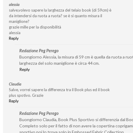
alessia
salve,volevo sapere la larghezza del telaio book (di 59cm) è
da intendersi da ruota a ruota? se è si quanto misura il
maniglione?
grazie mille per la disponibilità
alessia
Reply
Redazione Peg Perego
Buongiorno Alessia, la misura di 59 cm è quella da ruota a ruot
larghezza del solo maniglione è circa 44 cm.
Reply
Claudia
Salve, vorrei sapere la differenza tra il Book plus ed il book
plus spotivo. Grazie
Reply
Redazione Peg Perego
Buongiorno Claudia, Book Plus Sportivo si differenzia dal Bo
Completo solo per il fatto di non avere la copertina coprigam
sportivo poi lo trova solo in Embossed Fabric Collection.