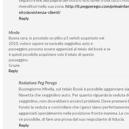
seguito il link alla pagina del nostro sito dove trova tutti i nos
rivenditori nella sua zona.
http://it.pegperego.com/primainfan
sito/assistenza-clienti/
Reply
Mirella
Buona sera, io possiedo un pliko p3 switch acquistato nel
2010, volevo sapere se navicella seggiolino auto e
passeggìno possono essere agganciati al telaio del book e se
è quindi possibile acquistare solo il telaio di questo
passeggino.
Grazie
Reply
Redazione Peg Perego
Buomgiorno Mirella, sul telaio Book è possibile agganciare si
Navetta che seggiolino auto. Per quanto riguarda la seduta d
seggiolino, non dovrebbero esserci problemi. Deve premere 
fondo la seduta e controllare che i ganci siano perfettament
agganciati specialmente nella posizione fronte mamma. Le co
se possibile, di fare una prova dal suo negoziante di fiducia.
Reply