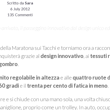
Scritto da
Sara
6 July 2012
135 Commenti
o arrivato, il passeggino innovativo dal design unico ed
della Maratona sui Tacchi e torniamo ora a raccon
nquisterà grazie al
design innovativo
, ai
tessuti 
ngombro
.
nito regolabile in altezza
e alle
quattro ruote d
360 gradi
e il
trenta per cento di fatica in men
o
.
pre e si chiude con una mano sola, una volta chius
o maniglione, proprio come un trolley. In auto, occu