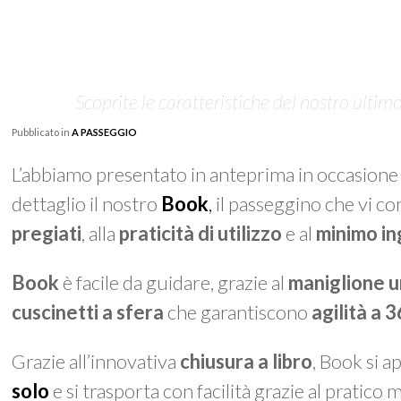
Scoprite le caratteristiche del nostro ultim
Pubblicato in
A PASSEGGIO
L’abbiamo presentato in anteprima in occasione 
dettaglio il nostro
Book
,
il passeggino che vi co
pregiati
, alla
praticità di utilizzo
e al
minimo i
Book
è facile da guidare, grazie al
maniglione u
cuscinetti a sfera
che garantiscono
agilità a 
Grazie all’innovativa
chiusura a libro
,
Book
si a
solo
e si trasporta con facilità grazie al pratic