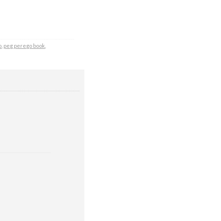
o
,
peg perego book
,