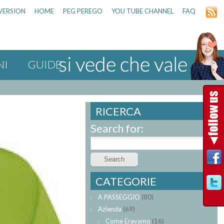
VERSION
HOME
PEG PEREGO
YOU TUBE CHANNEL
FAQ
NI
GUIDE
RICERCA
Search for:
CATEGORIE
A PASSEGGIO
(80)
Azienda
(69)
Come Eravamo
(16)