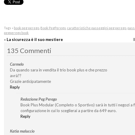
Tags »
book peg perego
,
Book PegPerego
,
caratteristiche passeggini peg perego
,
pass
pegperego book
«
La sicurezza è il suo mestiere
135 Commenti
Carmelo
Da quando sara in vendita il trio book plus e che prezzo
avrà??
Grazie anticipatamente
Reply
Redazione Peg Perego
Book Plus Modular (Completo o Sportivo) sarà in tutti i negozi a f
configurazione in cui lo sceglierai a partire da 649 euro.
Reply
Katia maluccio