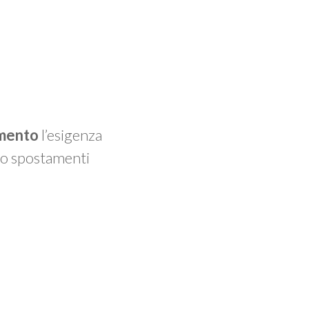
imento
l’esigenza
do spostamenti