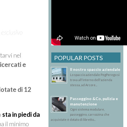
 esclusivo
tarvi nel
POPULAR POSTS
ricercati e
Il nostro spaccio aziendale
Lo spaccio aziendale PegPerego si
trova all'interno dell'azienda
stessa, ad Arcore...
otate di 12
Passeggino &Co, pulizia e
manutenzione
Ogni sistema modulare,
o
sta in piedi da
passeggino, carrozzina che
acquistate è dotato di libretto...
pa il minimo