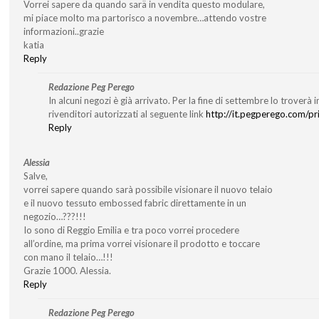
Vorrei sapere da quando sarä in vendita questo modulare,
mi piace molto ma partorisco a novembre…attendo vostre
informazioni..grazie
katia
Reply
Redazione Peg Perego
In alcuni negozi è già arrivato. Per la fine di settembre lo troverà in
rivenditori autorizzati al seguente link
http://it.pegperego.com/pri
Reply
Alessia
Salve,
vorrei sapere quando sarà possibile visionare il nuovo telaio
e il nuovo tessuto embossed fabric direttamente in un
negozio…???!!!
Io sono di Reggio Emilia e tra poco vorrei procedere
all’ordine, ma prima vorrei visionare il prodotto e toccare
con mano il telaio…!!!
Grazie 1000. Alessia.
Reply
Redazione Peg Perego