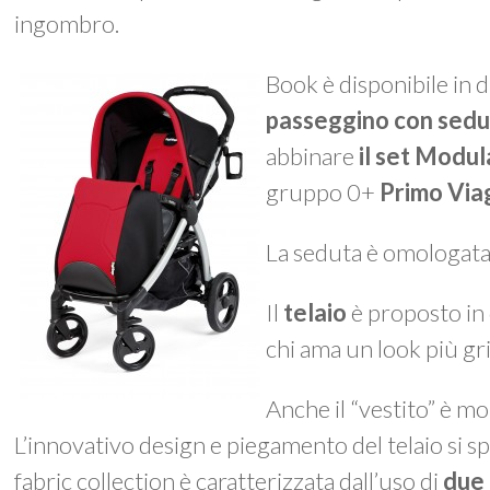
ingombro.
Book
è disponibile in 
passeggino con sedu
abbinare
il set Modul
gruppo 0+
Primo Viag
La seduta è omologata d
Il
telaio
è proposto in 
chi ama un look più gr
Anche il “vestito” è m
L’innovativo design e piegamento del telaio si s
fabric collection
è caratterizzata dall’uso di
due 