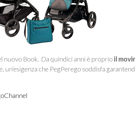
del nuovo Book. Da quindici anni è proprio
il mov
e, un’esigenza che PegPerego soddisfa garanten
goChannel