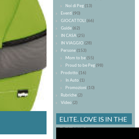
Noi di Peg
(13)
Eventi
(90)
GIOCATTOLI
(66)
Guide
(62)
IN CASA
(25)
IN VIAGGIO
(28)
Persone
(153)
Mom to be
(55)
Proud to be Peg
(98)
Prodotto
(16)
In Auto
(1)
Promozioni
(10)
Rubriche
(2)
Video
(2)
ELITE. LOVE IS IN THE
DETAILS.