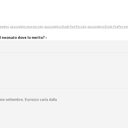
eggini
,
passeggini peg perego
,
passeggino Book Peg Perego
,
passeggino Book PegPereg
Il neonato dove lo metto?
»
ine settembre. Il prezzo varia dalla