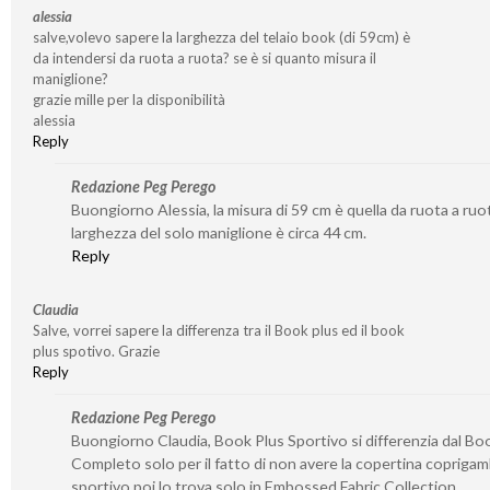
alessia
salve,volevo sapere la larghezza del telaio book (di 59cm) è
da intendersi da ruota a ruota? se è si quanto misura il
maniglione?
grazie mille per la disponibilità
alessia
Reply
Redazione Peg Perego
Buongiorno Alessia, la misura di 59 cm è quella da ruota a ruot
larghezza del solo maniglione è circa 44 cm.
Reply
Claudia
Salve, vorrei sapere la differenza tra il Book plus ed il book
plus spotivo. Grazie
Reply
Redazione Peg Perego
Buongiorno Claudia, Book Plus Sportivo si differenzia dal Bo
Completo solo per il fatto di non avere la copertina coprigam
sportivo poi lo trova solo in Embossed Fabric Collection.