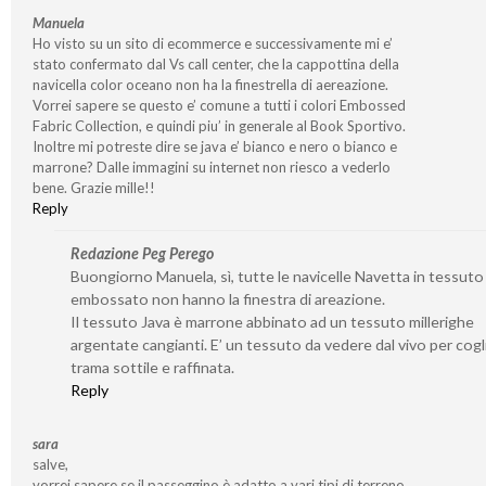
Manuela
Ho visto su un sito di ecommerce e successivamente mi e’
stato confermato dal Vs call center, che la cappottina della
navicella color oceano non ha la finestrella di aereazione.
Vorrei sapere se questo e’ comune a tutti i colori Embossed
Fabric Collection, e quindi piu’ in generale al Book Sportivo.
Inoltre mi potreste dire se java e’ bianco e nero o bianco e
marrone? Dalle immagini su internet non riesco a vederlo
bene. Grazie mille!!
Reply
Redazione Peg Perego
Buongiorno Manuela, sì, tutte le navicelle Navetta in tessuto
embossato non hanno la finestra di areazione.
Il tessuto Java è marrone abbinato ad un tessuto millerighe
argentate cangianti. E’ un tessuto da vedere dal vivo per cogl
trama sottile e raffinata.
Reply
sara
salve,
vorrei sapere se il passeggino è adatto a vari tipi di terreno