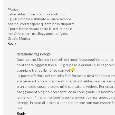
Monica
Salve, abbiamo un piccolo cagnolino di
Kg 2,8 siccome è abituato a venire sempre
con me, vorrei sapere quanto peso supporta
il porta borse situato sotto la seduta e se è
possibile creare un alloggiamento rigido.
Grazie. Monica
Reply
Redazione Peg Perego
Buongiorno Monica, i cestelli dei nostri passeggini possono
contenere oggetti fino a 5 Kg di peso e quindi il suo cagnoli
viaggiare tranquillamente con voi
La parte inferiore del cestello è rinforzata e dovrebbe bastar
sostenere il piccolo ospite altrimenti potrebbe inserire una 
o un piccolo cuscine come mii è capitato di vedere. Per crear
alloggiamento rigido non saprei cosa consigliarle. Le ricordo 
legge, ogni “manomissione” o parte aggiuntiva non approvat
perego, in caso di lesioni a cose o persone non può essere i
noi.
Reply