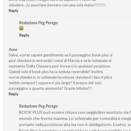
chiudere….lo puoi fare davvero con una sola mano!!!!!!!!
Reply
Redazione Peg Perego
Reply
Anna
Salve, vorrei sapere gentilmente se il passeggino book plus si
puo’ chiudere in entrambi i sensi di Marcia e se lo schienale al
momento Della Chiusura puo’ trovarsi in qualsiasi posizione .
Quindi solo il book plus ha la seduta reversibile? inoltre,
vorrei chiedervi, lo schienale ha misuse standard ( tipo il plico
switch compact ) oppure e’ piu largo? Il prezzo del solo
passeggino a quanto ammonta? Grazie Infinite!!!
Reply
Redazione Peg Perego
BOOK PLUS può essere chiuso con seggiolino montato sia 
mondo che fronte mamma. Lo schienale per comodità è megl
portarlo nella posizione alta ma non è obbligatorio. Esatto, so
Book Plus (completo o sportivo) ha la seduta reversibile. Lo 