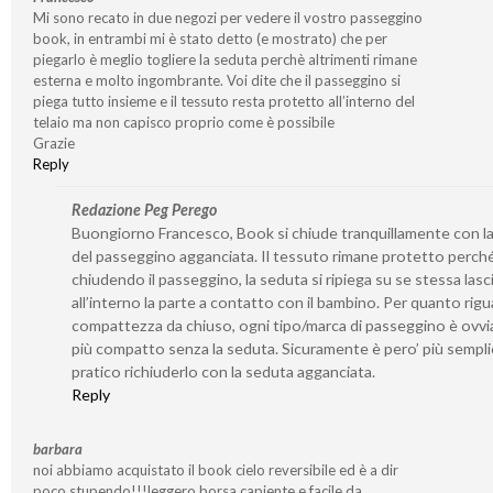
Mi sono recato in due negozi per vedere il vostro passeggino
book, in entrambi mi è stato detto (e mostrato) che per
piegarlo è meglio togliere la seduta perchè altrimenti rimane
esterna e molto ingombrante. Voi dite che il passeggino si
piega tutto insieme e il tessuto resta protetto all’interno del
telaio ma non capisco proprio come è possibile
Grazie
Reply
Redazione Peg Perego
Buongiorno Francesco, Book si chiude tranquillamente con l
del passeggino agganciata. Il tessuto rimane protetto perch
chiudendo il passeggino, la seduta si ripiega su se stessa las
all’interno la parte a contatto con il bambino. Per quanto rigu
compattezza da chiuso, ogni tipo/marca di passeggino è ovv
più compatto senza la seduta. Sicuramente è pero’ più sempli
pratico richiuderlo con la seduta agganciata.
Reply
barbara
noi abbiamo acquistato il book cielo reversibile ed è a dir
poco stupendo!!!leggero,borsa capiente e facile da