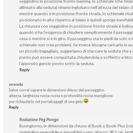
seggiolino in posizione fronte mamma, lo schienale (che rima
allineato alla seduta) rimane inglobato nell’altezza del telaio 
mentre quando è in posizione fronte strada, lo schienale risu
posizionato in alto rispetto al telaio e quindi sporge inevitab
La chiusura con seggiolino in posizione fronte strada è indica
quando si ha l’esigenza di chiudere semplicemente il passegg
casa o mentre si è in giro. Il passeggino sta in piedi da solo e 
schienale non crea problemi. Se invece bisogna caricarlo in a
un piccolo bagagliaio, suggeriamo di staccare la seduta che a
punto può essere compattata chiudendola a soffietto e bloc
l’apposito gancio posto sotto la seduta.
Reply
serenella
Salve vorrei sapere le dimensioni chiuso del passeggino.
altezza. larghezza ruota ruota e profondità ruota maniglione.
per richiuderlo nel portabagagli di una getz
Reply
Redazione Peg Perego
Buongiorno, le dimensioni da chiuso di Book o Book Plus (co
seggiolino reversibile e amovibile) sono: altezza 38,5 cm, lar