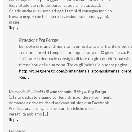
(es. viottolo sterrato del parco, strada ghiaiata, ecc…).
Chiedo anche quali sono ad oggi i tempi di consegna (non ho
trovato negozi che tenessero la versione solo passeggino).
grazie!
Reply
Redazione Peg Perego
Le ruote di grandi dimensioni permettono di affrontare ogni t
terreno. I nostri tempi di consegna sono di 30 giorni circa. Pe
facilitarle la ricerca le consiglio di fare un giro di telefonate/mai
rivenditori della sua zona. Trova gli indirizzi a questa pagina:
http://it.pegperego.com/primainfanzia-sito/assistenza-client
Reply
Un mondo di… Book! ‹ Si vede che vale | Il blog di Peg Perego
[...] sito dedicato e siamo contenti di rispondere a commenti,
domande e richieste che ci arrivano sul blog e su Facebook.
Per illustrarvi al meglio le sue caratteristiche e la sua
versatilità abbiamo [...]
Reply
Francesco