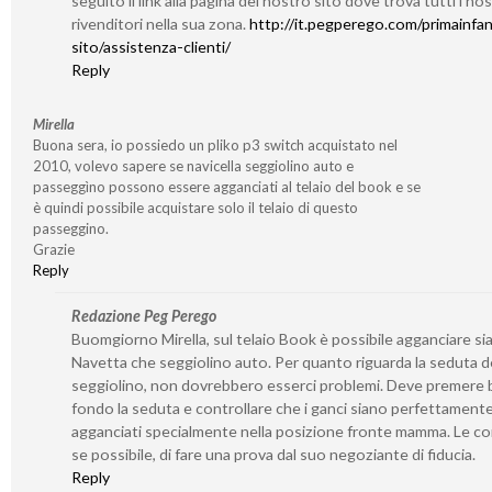
seguito il link alla pagina del nostro sito dove trova tutti i nos
rivenditori nella sua zona.
http://it.pegperego.com/primainfan
sito/assistenza-clienti/
Reply
Mirella
Buona sera, io possiedo un pliko p3 switch acquistato nel
2010, volevo sapere se navicella seggiolino auto e
passeggìno possono essere agganciati al telaio del book e se
è quindi possibile acquistare solo il telaio di questo
passeggino.
Grazie
Reply
Redazione Peg Perego
Buomgiorno Mirella, sul telaio Book è possibile agganciare si
Navetta che seggiolino auto. Per quanto riguarda la seduta d
seggiolino, non dovrebbero esserci problemi. Deve premere 
fondo la seduta e controllare che i ganci siano perfettament
agganciati specialmente nella posizione fronte mamma. Le co
se possibile, di fare una prova dal suo negoziante di fiducia.
Reply