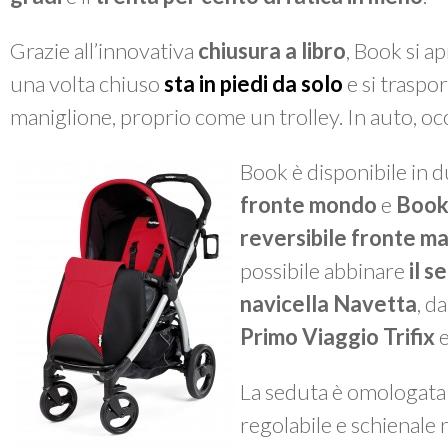
Grazie all’innovativa
chiusura a libro
,
Book
si ap
una volta chiuso
sta in piedi da solo
e si traspor
maniglione, proprio come un trolley. In auto, o
Book
è disponibile in d
fronte mondo
e
Book 
reversibile fronte 
possibile abbinare
il s
navicella Navetta
, d
Primo Viaggio Trifix
e
La seduta è omologata 
regolabile e schienale r