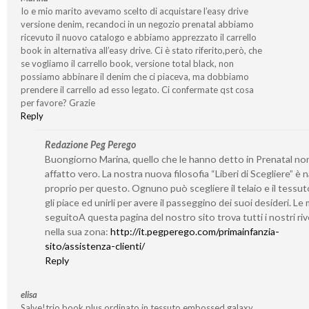
Io e mio marito avevamo scelto di acquistare l’easy drive
versione denim, recandoci in un negozio prenatal abbiamo
ricevuto il nuovo catalogo e abbiamo apprezzato il carrello
book in alternativa all’easy drive. Ci è stato riferito,però, che
se vogliamo il carrello book, versione total black, non
possiamo abbinare il denim che ci piaceva, ma dobbiamo
prendere il carrello ad esso legato. Ci confermate qst cosa
per favore? Grazie
Reply
Redazione Peg Perego
Buongiorno Marina, quello che le hanno detto in Prenatal no
affatto vero. La nostra nuova filosofia “Liberi di Scegliere” è 
proprio per questo. Ognuno può scegliere il telaio e il tessut
gli piace ed unirli per avere il passeggino dei suoi desideri. Le
seguitoA questa pagina del nostro sito trova tutti i nostri riv
nella sua zona:
http://it.pegperego.com/primainfanzia-
sito/assistenza-clienti/
Reply
elisa
Salve!trio book plus ordinato in tessuto embossed galaxy