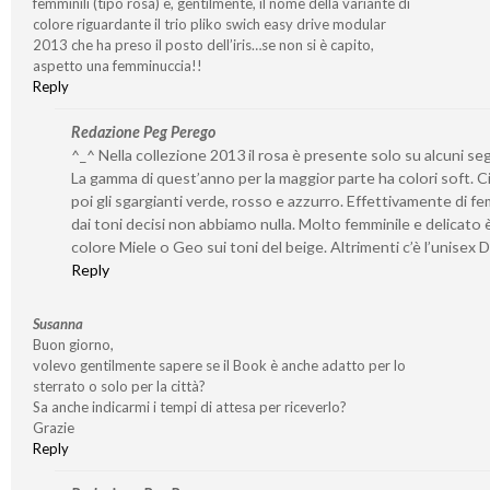
femminili (tipo rosa) e, gentilmente, il nome della variante di
colore riguardante il trio pliko swich easy drive modular
2013 che ha preso il posto dell’iris…se non si è capito,
aspetto una femminuccia!!
Reply
Redazione Peg Perego
^_^ Nella collezione 2013 il rosa è presente solo su alcuni seg
La gamma di quest’anno per la maggior parte ha colori soft. C
poi gli sgargianti verde, rosso e azzurro. Effettivamente di fe
dai toni decisi non abbiamo nulla. Molto femminile e delicato è 
colore Miele o Geo sui toni del beige. Altrimenti c’è l’unisex 
Reply
Susanna
Buon giorno,
volevo gentilmente sapere se il Book è anche adatto per lo
sterrato o solo per la città?
Sa anche indicarmi i tempi di attesa per riceverlo?
Grazie
Reply