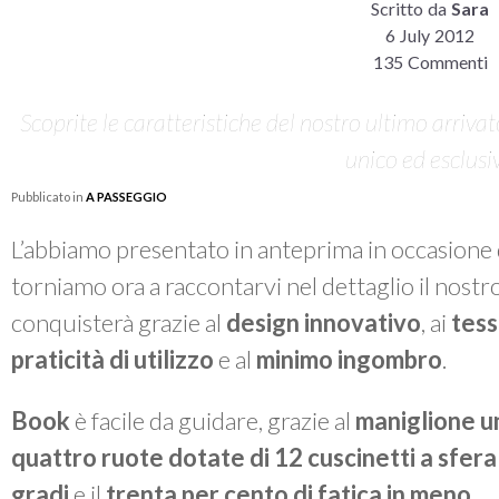
Scritto da
Sara
6 July 2012
135 Commenti
Scoprite le caratteristiche del nostro ultimo arrivat
unico ed esclusi
Pubblicato in
A PASSEGGIO
L’abbiamo presentato in anteprima in occasione 
torniamo ora a raccontarvi nel dettaglio il nostr
conquisterà grazie al
design innovativo
, ai
tess
praticità di utilizzo
e al
minimo ingombro
.
Book
è facile da guidare, grazie al
maniglione un
quattro ruote dotate di 12 cuscinetti a sfera
gradi
e il
trenta per cento di fatica in men
o
.