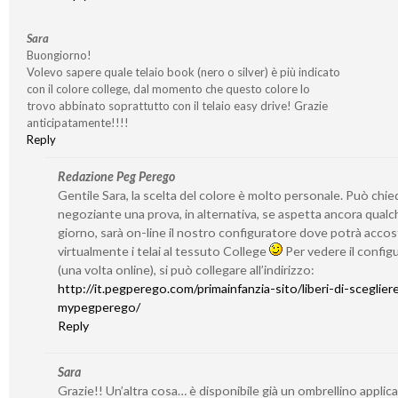
Sara
Buongiorno!
Volevo sapere quale telaio book (nero o silver) è più indicato
con il colore college, dal momento che questo colore lo
trovo abbinato soprattutto con il telaio easy drive! Grazie
anticipatamente!!!!
Reply
Redazione Peg Perego
Gentile Sara, la scelta del colore è molto personale. Può chie
negoziante una prova, in alternativa, se aspetta ancora qualc
giorno, sarà on-line il nostro configuratore dove potrà accos
virtualmente i telai al tessuto College
Per vedere il config
(una volta online), si può collegare all’indirizzo:
http://it.pegperego.com/primainfanzia-sito/liberi-di-sceglie
mypegperego/
Reply
Sara
Grazie!! Un’altra cosa… è disponibile già un ombrellino applicab