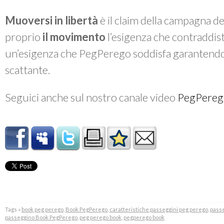
Muoversi in libertà
è il claim della campagna d
proprio
il movimento
l’esigenza che contraddis
un’esigenza che PegPerego soddisfa garantendo s
scattante.
Seguici anche sul nostro canale video
PegPereg
Tags »
book peg perego
,
Book PegPerego
,
caratteristiche passeggini peg perego
,
passe
passeggino Book PegPerego
,
peg perego book
,
pegperego book