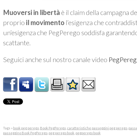
Muoversi in libertà
è il claim della campagna d
proprio
il movimento
l’esigenza che contraddis
un’esigenza che PegPerego soddisfa garantendo s
scattante.
Seguici anche sul nostro canale video
PegPereg
Tags »
book peg perego
,
Book PegPerego
,
caratteristiche passeggini peg perego
,
passe
passeggino Book PegPerego
,
peg perego book
,
pegperego book