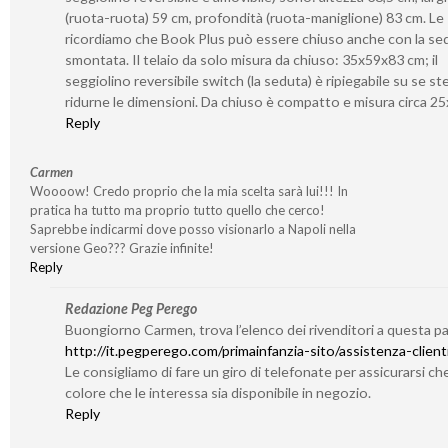
(ruota-ruota) 59 cm, profondità (ruota-maniglione) 83 cm. Le
ricordiamo che Book Plus può essere chiuso anche con la se
smontata. Il telaio da solo misura da chiuso: 35x59x83 cm; il
seggiolino reversibile switch (la seduta) è ripiegabile su se s
ridurne le dimensioni. Da chiuso è compatto e misura circa 2
Reply
Carmen
Woooow! Credo proprio che la mia scelta sarà lui!!! In
pratica ha tutto ma proprio tutto quello che cerco!
Saprebbe indicarmi dove posso visionarlo a Napoli nella
versione Geo??? Grazie infinite!
Reply
Redazione Peg Perego
Buongiorno Carmen, trova l’elenco dei rivenditori a questa p
http://it.pegperego.com/primainfanzia-sito/assistenza-client
Le consigliamo di fare un giro di telefonate per assicurarsi che
colore che le interessa sia disponibile in negozio.
Reply