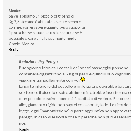
Monica
Salve, abbiamo un piccolo cagnolino di
Kg 2,8 siccome è abituato a venire sempre
con me, vorrei sapere quanto peso supporta
il porta borse situato sotto la seduta e se è
possibile creare un alloggiamento rigido.
Grazie. Monica
Reply
Redazione Peg Perego
Buongiorno Monica, i cestelli dei nostri passeggini possono
contenere oggetti fino a 5 Kg di peso e quindi il suo cagnoli
viaggiare tranquillamente con voi
La parte inferiore del cestello è rinforzata e dovrebbe bastar
sostenere il piccolo ospite altrimenti potrebbe inserire una 
o un piccolo cuscine come mii è capitato di vedere. Per crear
alloggiamento rigido non saprei cosa consigliarle. Le ricordo 
legge, ogni “manomissione” o parte aggiuntiva non approvat
perego, in caso di lesioni a cose o persone non può essere i
noi.
Reply