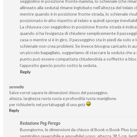
seggiolino in posizione fronte mamma, lo schienale (che rima
allineato alla seduta) rimane inglobato nell’altezza del telaio 
mentre quando è in posizione fronte strada, lo schienale risu
posizionato in alto rispetto al telaio e quindi sporge inevitab
La chiusura con seggiolino in posizione fronte strada è indica
quando si ha l’esigenza di chiudere semplicemente il passegg
casa o mentre si è in giro. Il passeggino sta in piedi da solo e 
schienale non crea problemi. Se invece bisogna caricarlo in a
un piccolo bagagliaio, suggeriamo di staccare la seduta che a
punto può essere compattata chiudendola a soffietto e bloc
l’apposito gancio posto sotto la seduta.
Reply
serenella
Salve vorrei sapere le dimensioni chiuso del passeggino.
altezza. larghezza ruota ruota e profondità ruota maniglione.
per richiuderlo nel portabagagli di una getz
Reply
Redazione Peg Perego
Buongiorno, le dimensioni da chiuso di Book o Book Plus (co
seggiolino reversibile e amovibile) sono: altezza 38,5 cm, lar