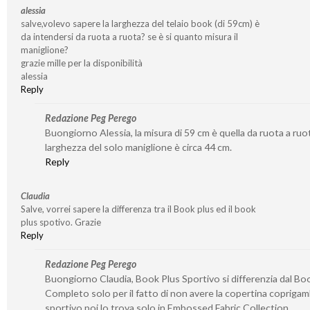
alessia
salve,volevo sapere la larghezza del telaio book (di 59cm) è
da intendersi da ruota a ruota? se è si quanto misura il
maniglione?
grazie mille per la disponibilità
alessia
Reply
Redazione Peg Perego
Buongiorno Alessia, la misura di 59 cm è quella da ruota a ruot
larghezza del solo maniglione è circa 44 cm.
Reply
Claudia
Salve, vorrei sapere la differenza tra il Book plus ed il book
plus spotivo. Grazie
Reply
Redazione Peg Perego
Buongiorno Claudia, Book Plus Sportivo si differenzia dal Bo
Completo solo per il fatto di non avere la copertina coprigam
sportivo poi lo trova solo in Embossed Fabric Collection.