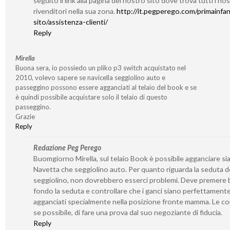
seguito il link alla pagina del nostro sito dove trova tutti i nos
rivenditori nella sua zona.
http://it.pegperego.com/primainfan
sito/assistenza-clienti/
Reply
Mirella
Buona sera, io possiedo un pliko p3 switch acquistato nel
2010, volevo sapere se navicella seggiolino auto e
passeggìno possono essere agganciati al telaio del book e se
è quindi possibile acquistare solo il telaio di questo
passeggino.
Grazie
Reply
Redazione Peg Perego
Buomgiorno Mirella, sul telaio Book è possibile agganciare si
Navetta che seggiolino auto. Per quanto riguarda la seduta d
seggiolino, non dovrebbero esserci problemi. Deve premere 
fondo la seduta e controllare che i ganci siano perfettament
agganciati specialmente nella posizione fronte mamma. Le co
se possibile, di fare una prova dal suo negoziante di fiducia.
Reply