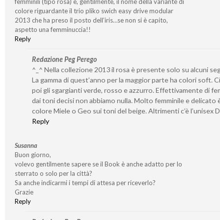
femminili (tipo rosa) e, gentilmente, il nome della variante di
colore riguardante il trio pliko swich easy drive modular
2013 che ha preso il posto dell’iris…se non si è capito,
aspetto una femminuccia!!
Reply
Redazione Peg Perego
^_^ Nella collezione 2013 il rosa è presente solo su alcuni seg
La gamma di quest’anno per la maggior parte ha colori soft. C
poi gli sgargianti verde, rosso e azzurro. Effettivamente di fe
dai toni decisi non abbiamo nulla. Molto femminile e delicato è 
colore Miele o Geo sui toni del beige. Altrimenti c’è l’unisex 
Reply
Susanna
Buon giorno,
volevo gentilmente sapere se il Book è anche adatto per lo
sterrato o solo per la città?
Sa anche indicarmi i tempi di attesa per riceverlo?
Grazie
Reply