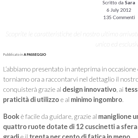
Scritto da
Sara
6 July 2012
135 Commenti
Scoprite le caratteristiche del nostro ultimo arrivat
unico ed esclusi
Pubblicato in
A PASSEGGIO
L’abbiamo presentato in anteprima in occasione 
torniamo ora a raccontarvi nel dettaglio il nostr
conquisterà grazie al
design innovativo
, ai
tess
praticità di utilizzo
e al
minimo ingombro
.
Book
è facile da guidare, grazie al
maniglione un
quattro ruote dotate di 12 cuscinetti a sfera
gradi
e il
trenta per cento di fatica in men
o
.