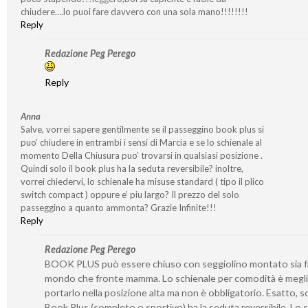
chiudere….lo puoi fare davvero con una sola mano!!!!!!!!
Reply
Redazione Peg Perego
Reply
Anna
Salve, vorrei sapere gentilmente se il passeggino book plus si
puo’ chiudere in entrambi i sensi di Marcia e se lo schienale al
momento Della Chiusura puo’ trovarsi in qualsiasi posizione .
Quindi solo il book plus ha la seduta reversibile? inoltre,
vorrei chiedervi, lo schienale ha misuse standard ( tipo il plico
switch compact ) oppure e’ piu largo? Il prezzo del solo
passeggino a quanto ammonta? Grazie Infinite!!!
Reply
Redazione Peg Perego
BOOK PLUS può essere chiuso con seggiolino montato sia 
mondo che fronte mamma. Lo schienale per comodità è megl
portarlo nella posizione alta ma non è obbligatorio. Esatto, so
Book Plus (completo o sportivo) ha la seduta reversibile. Lo 