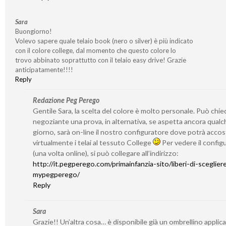
Sara
Buongiorno!
Volevo sapere quale telaio book (nero o silver) è più indicato
con il colore college, dal momento che questo colore lo
trovo abbinato soprattutto con il telaio easy drive! Grazie
anticipatamente!!!!
Reply
Redazione Peg Perego
Gentile Sara, la scelta del colore è molto personale. Può chie
negoziante una prova, in alternativa, se aspetta ancora qualc
giorno, sarà on-line il nostro configuratore dove potrà accos
virtualmente i telai al tessuto College
Per vedere il config
(una volta online), si può collegare all’indirizzo:
http://it.pegperego.com/primainfanzia-sito/liberi-di-sceglie
mypegperego/
Reply
Sara
Grazie!! Un’altra cosa… è disponibile già un ombrellino applicab