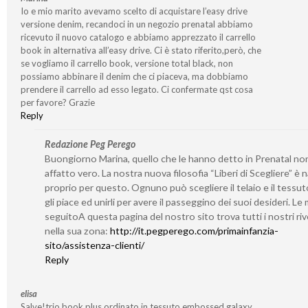
Io e mio marito avevamo scelto di acquistare l’easy drive
versione denim, recandoci in un negozio prenatal abbiamo
ricevuto il nuovo catalogo e abbiamo apprezzato il carrello
book in alternativa all’easy drive. Ci è stato riferito,però, che
se vogliamo il carrello book, versione total black, non
possiamo abbinare il denim che ci piaceva, ma dobbiamo
prendere il carrello ad esso legato. Ci confermate qst cosa
per favore? Grazie
Reply
Redazione Peg Perego
Buongiorno Marina, quello che le hanno detto in Prenatal no
affatto vero. La nostra nuova filosofia “Liberi di Scegliere” è 
proprio per questo. Ognuno può scegliere il telaio e il tessut
gli piace ed unirli per avere il passeggino dei suoi desideri. Le
seguitoA questa pagina del nostro sito trova tutti i nostri riv
nella sua zona:
http://it.pegperego.com/primainfanzia-
sito/assistenza-clienti/
Reply
elisa
Salve!trio book plus ordinato in tessuto embossed galaxy