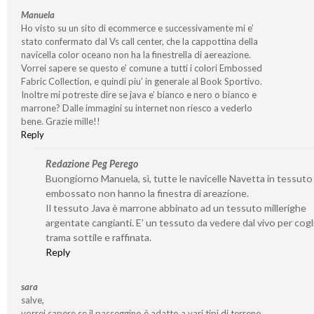
Manuela
Ho visto su un sito di ecommerce e successivamente mi e’
stato confermato dal Vs call center, che la cappottina della
navicella color oceano non ha la finestrella di aereazione.
Vorrei sapere se questo e’ comune a tutti i colori Embossed
Fabric Collection, e quindi piu’ in generale al Book Sportivo.
Inoltre mi potreste dire se java e’ bianco e nero o bianco e
marrone? Dalle immagini su internet non riesco a vederlo
bene. Grazie mille!!
Reply
Redazione Peg Perego
Buongiorno Manuela, sì, tutte le navicelle Navetta in tessuto
embossato non hanno la finestra di areazione.
Il tessuto Java è marrone abbinato ad un tessuto millerighe
argentate cangianti. E’ un tessuto da vedere dal vivo per cogl
trama sottile e raffinata.
Reply
sara
salve,
vorrei sapere se il passeggino è adatto a vari tipi di terreno