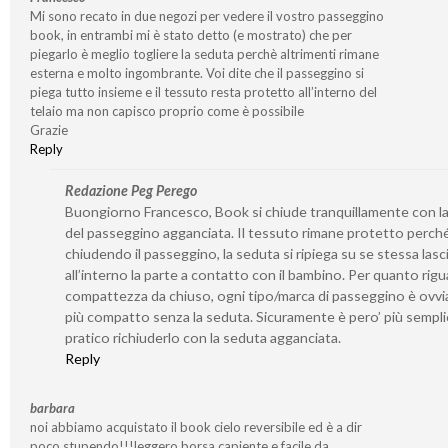
Mi sono recato in due negozi per vedere il vostro passeggino
book, in entrambi mi è stato detto (e mostrato) che per
piegarlo è meglio togliere la seduta perchè altrimenti rimane
esterna e molto ingombrante. Voi dite che il passeggino si
piega tutto insieme e il tessuto resta protetto all’interno del
telaio ma non capisco proprio come è possibile
Grazie
Reply
Redazione Peg Perego
Buongiorno Francesco, Book si chiude tranquillamente con l
del passeggino agganciata. Il tessuto rimane protetto perch
chiudendo il passeggino, la seduta si ripiega su se stessa las
all’interno la parte a contatto con il bambino. Per quanto rigu
compattezza da chiuso, ogni tipo/marca di passeggino è ovv
più compatto senza la seduta. Sicuramente è pero’ più sempli
pratico richiuderlo con la seduta agganciata.
Reply
barbara
noi abbiamo acquistato il book cielo reversibile ed è a dir
poco stupendo!!!leggero,borsa capiente e facile da