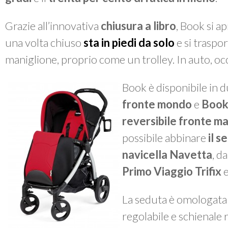
Grazie all’innovativa
chiusura a libro
,
Book
si ap
una volta chiuso
sta in piedi da solo
e si traspor
maniglione, proprio come un trolley. In auto, o
Book
è disponibile in d
fronte mondo
e
Book 
reversibile fronte 
possibile abbinare
il s
navicella Navetta
, d
Primo Viaggio Trifix
e
La seduta è omologata 
regolabile e schienale r