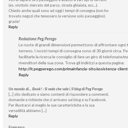
(es. viottolo sterrato del parco, strada ghiaiata, ecc…).
Chiedo anche quali sono ad oggi i tempi di consegna (non ho
trovato negozi che tenessero la versione solo passeggino).
grazie!
Reply
Redazione Peg Perego
Le ruote di grandi dimensioni permettono di affrontare ogni t
terreno. I nostri tempi di consegna sono di 30 giorni circa. Pe
facilitarle la ricerca le consiglio di fare un giro di telefonate/mai
rivenditori della sua zona. Trova gli indirizzi a questa pagina:
http://it.pegperego.com/primainfanzia-sito/assistenza-client
Reply
Un mondo di… Book! ‹ Si vede che vale | Il blog di Peg Perego
[...] sito dedicato e siamo contenti di rispondere a commenti,
domande e richieste che ci arrivano sul blog e su Facebook.
Per illustrarvi al meglio le sue caratteristiche e la sua
versatilità abbiamo [...]
Reply
Francesco