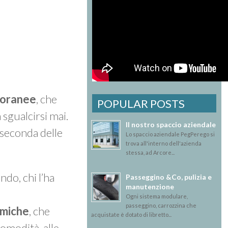
poranee
, che
POPULAR POSTS
 sgualcirsi mai.
Il nostro spaccio aziendale
a seconda delle
Lo spaccio aziendale PegPerego si
trova all'interno dell'azienda
stessa, ad Arcore...
ndo, chi l’ha
Passeggino &Co, pulizia e
manutenzione
Ogni sistema modulare,
passeggino, carrozzina che
miche
, che
acquistate è dotato di libretto...
comodità, alle