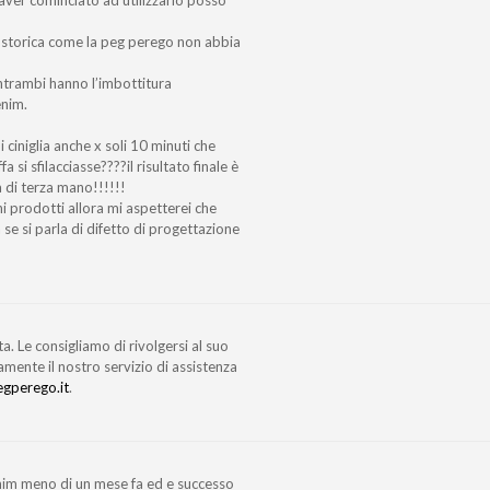
da storica come la peg perego non abbia
entrambi hanno l’imbottitura
enim.
ciniglia anche x soli 10 minuti che
 si sfilacciasse????il risultato finale è
 di terza mano!!!!!!
uni prodotti allora mi aspetterei che
 se si parla di difetto di progettazione
a. Le consigliamo di rivolgersi al suo
mente il nostro servizio di assistenza
gperego.it
.
nim meno di un mese fa ed e successo