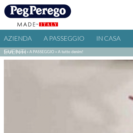
AZIENDA
A PASSEGGIO
IN CASA
EVENTI
Sei in : Home
»
A PASSEGGIO
»
A tutto denim!