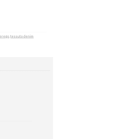
perego
,
tessuto denim