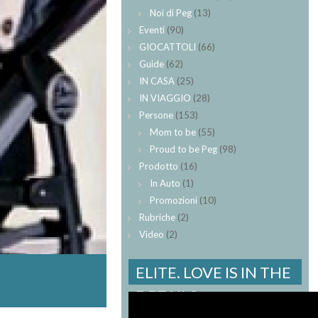
Noi di Peg
(13)
Eventi
(90)
GIOCATTOLI
(66)
Guide
(62)
IN CASA
(25)
IN VIAGGIO
(28)
Persone
(153)
Mom to be
(55)
Proud to be Peg
(98)
Prodotto
(16)
In Auto
(1)
Promozioni
(10)
Rubriche
(2)
Video
(2)
ELITE. LOVE IS IN THE
DETAILS.