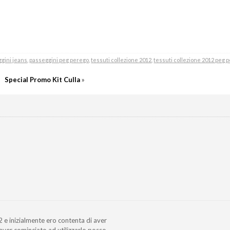
gini jeans
,
passeggini peg perego
,
tessuti collezione 2012
,
tessuti collezione 2012 peg 
Special Promo Kit Culla
»
2 e inizialmente ero contenta di aver
ver cominciato ad utilizzarlo posso