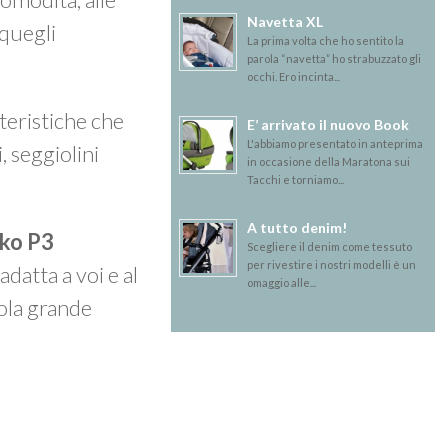
Navetta XL
 quegli
La prima volta che ho sentito la
parola “navetta” ho strabuzzato gli
occhi. Ero incinta...
tteristiche che
E’ arrivato il nuovo Book
L'abbiamo presentato in anteprima
, seggiolini
in occasione della Maratona sui
Tacchi e torniamo...
A tutto denim!
iko P3
Scegliere il denim come tessuto
per rivestire i nostri modelli è un
adatta a voi e al
omaggio alle...
ola grande