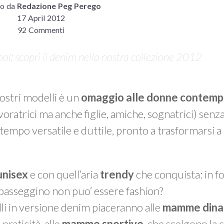
to da
Redazione Peg Perego
17 April 2012
92 Commenti
ol: scopri il denim nella nostra collezione 2012
nostri modelli è un
omaggio alle donne contem
ratrici ma anche figlie, amiche, sognatrici) senza
 tempo versatile e duttile, pronto a trasformarsi 
unisex
e con quell’aria
trendy
che conquista: in fo
passeggino non puo’ essere fashion?
lli in versione denim piaceranno alle
mamme dina
praticità, alle
mamme sportive
, che scelgono la 