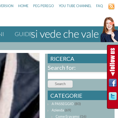
VERSION
HOME
PEG PEREGO
YOU TUBE CHANNEL
FAQ
NI
GUIDE
RICERCA
Search for:
CATEGORIE
A PASSEGGIO
(80)
Azienda
(69)
Come Eravamo
(16)