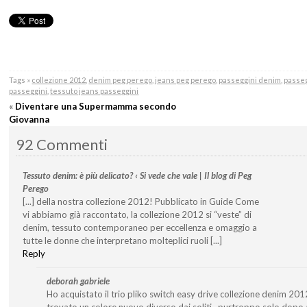
Tags »
collezione 2012
,
denim peg perego
,
jeans peg perego
,
passeggini denim
,
passeg
passeggini
,
tessuto jeans passeggini
«
Diventare una Supermamma secondo
Giovanna
92 Commenti
Tessuto denim: è più delicato? ‹ Si vede che vale | Il blog di Peg
Perego
[...] della nostra collezione 2012! Pubblicato in Guide Come
vi abbiamo già raccontato, la collezione 2012 si “veste” di
denim, tessuto contemporaneo per eccellenza e omaggio a
tutte le donne che interpretano molteplici ruoli [...]
Reply
deborah gabriele
Ho acquistato il trio pliko switch easy drive collezione denim 201
trovato un colore nuovo diverso dai soliti…purtroppo solo dopo a