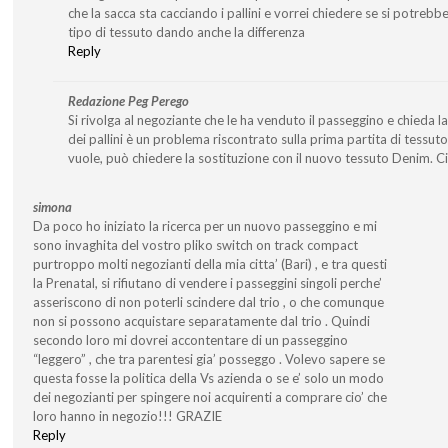
che la sacca sta cacciando i pallini e vorrei chiedere se si potrebb
tipo di tessuto dando anche la differenza
Reply
Redazione Peg Perego
Si rivolga al negoziante che le ha venduto il passeggino e chieda l
dei pallini è un problema riscontrato sulla prima partita di tessuto.
vuole, può chiedere la sostituzione con il nuovo tessuto Denim. C
simona
Da poco ho iniziato la ricerca per un nuovo passeggino e mi
sono invaghita del vostro pliko switch on track compact
purtroppo molti negozianti della mia citta’ (Bari) , e tra questi
la Prenatal, si rifiutano di vendere i passeggini singoli perche’
asseriscono di non poterli scindere dal trio , o che comunque
non si possono acquistare separatamente dal trio . Quindi
secondo loro mi dovrei accontentare di un passeggino
“leggero” , che tra parentesi gia’ posseggo . Volevo sapere se
questa fosse la politica della Vs azienda o se e’ solo un modo
dei negozianti per spingere noi acquirenti a comprare cio’ che
loro hanno in negozio!!! GRAZIE
Reply