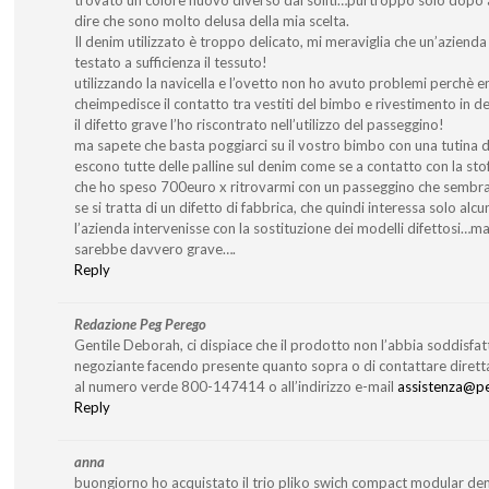
dire che sono molto delusa della mia scelta.
Il denim utilizzato è troppo delicato, mi meraviglia che un’azien
testato a sufficienza il tessuto!
utilizzando la navicella e l’ovetto non ho avuto problemi perchè 
cheimpedisce il contatto tra vestiti del bimbo e rivestimento in d
il difetto grave l’ho riscontrato nell’utilizzo del passeggino!
ma sapete che basta poggiarci su il vostro bimbo con una tutina di 
escono tutte delle palline sul denim come se a contatto con la stoffa
che ho speso 700euro x ritrovarmi con un passeggino che sembra
se si tratta di un difetto di fabbrica, che quindi interessa solo alc
l’azienda intervenisse con la sostituzione dei modelli difettosi…ma
sarebbe davvero grave….
Reply
Redazione Peg Perego
Gentile Deborah, ci dispiace che il prodotto non l’abbia soddisfatt
negoziante facendo presente quanto sopra o di contattare diretta
al numero verde 800-147414 o all’indirizzo e-mail
assistenza@pe
Reply
anna
buongiorno ho acquistato il trio pliko swich compact modular de