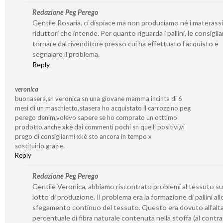
Redazione Peg Perego
Gentile Rosaria, ci dispiace ma non produciamo né i materassin
riduttori che intende. Per quanto riguarda i pallini, le consigli
tornare dal rivenditore presso cui ha effettuato l’acquisto e
segnalare il problema.
Reply
veronica
buonasera,sn veronica sn una giovane mamma incinta di 6
mesi di un maschietto,stasera ho acquistato il carrozzino peg
perego denim,volevo sapere se ho comprato un otttimo
prodotto,anche xkè dai commenti pochi sn quelli positivi,vi
prego di consigliarmi xkè sto ancora in tempo x
sostituirlo.grazie.
Reply
Redazione Peg Perego
Gentile Veronica, abbiamo riscontrato problemi al tessuto su
lotto di produzione. Il problema era la formazione di pallini all
sfegamento continuo del tessuto. Questo era dovuto all’alt
percentuale di fibra naturale contenuta nella stoffa (al contra