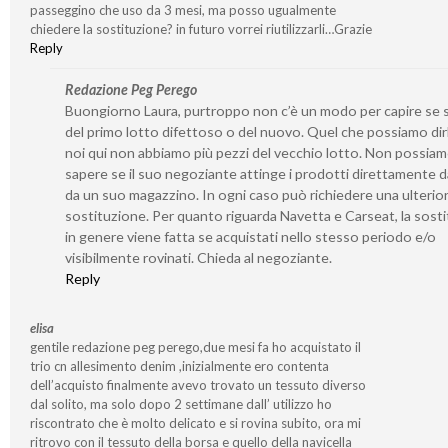
passeggino che uso da 3 mesi, ma posso ugualmente
chiedere la sostituzione? in futuro vorrei riutilizzarli…Grazie
Reply
Redazione Peg Perego
Buongiorno Laura, purtroppo non c’è un modo per capire se s
del primo lotto difettoso o del nuovo. Quel che possiamo dir
noi qui non abbiamo più pezzi del vecchio lotto. Non possia
sapere se il suo negoziante attinge i prodotti direttamente d
da un suo magazzino. In ogni caso può richiedere una ulterio
sostituzione. Per quanto riguarda Navetta e Carseat, la sost
in genere viene fatta se acquistati nello stesso periodo e/o
visibilmente rovinati. Chieda al negoziante.
Reply
elisa
gentile redazione peg perego,due mesi fa ho acquistato il
trio cn allesimento denim ,inizialmente ero contenta
dell’acquisto finalmente avevo trovato un tessuto diverso
dal solito, ma solo dopo 2 settimane dall’ utilizzo ho
riscontrato che è molto delicato e si rovina subito, ora mi
ritrovo con il tessuto della borsa e quello della navicella