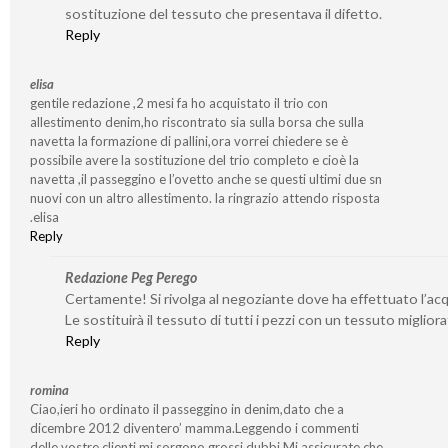
sostituzione del tessuto che presentava il difetto.
Reply
elisa
gentile redazione ,2 mesi fa ho acquistato il trio con
allestimento denim,ho riscontrato sia sulla borsa che sulla
navetta la formazione di pallini,ora vorrei chiedere se è
possibile avere la sostituzione del trio completo e cioè la
navetta ,il passeggino e l’ovetto anche se questi ultimi due sn
nuovi con un altro allestimento. la ringrazio attendo risposta
.elisa
Reply
Redazione Peg Perego
Certamente! Si rivolga al negoziante dove ha effettuato l’acq
Le sostituirà il tessuto di tutti i pezzi con un tessuto migliora
Reply
romina
Ciao,ieri ho ordinato il passeggino in denim,dato che a
dicembre 2012 diventero’ mamma.Leggendo i commenti
delle vostre clienti,mi sorgono grossi dubbi.Mi assicurate che