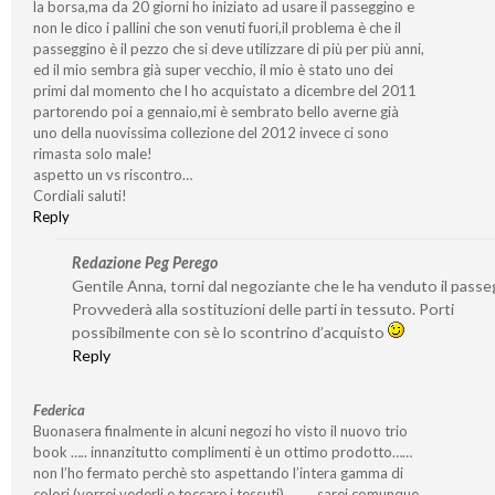
la borsa,ma da 20 giorni ho iniziato ad usare il passeggino e
non le dico i pallini che son venuti fuori,il problema è che il
passeggino è il pezzo che si deve utilizzare di più per più anni,
ed il mio sembra già super vecchio, il mio è stato uno dei
primi dal momento che l ho acquistato a dicembre del 2011
partorendo poi a gennaio,mi è sembrato bello averne già
uno della nuovissima collezione del 2012 invece ci sono
rimasta solo male!
aspetto un vs riscontro…
Cordiali saluti!
Reply
Redazione Peg Perego
Gentile Anna, torni dal negoziante che le ha venduto il passe
Provvederà alla sostituzioni delle parti in tessuto. Porti
possibilmente con sè lo scontrino d’acquisto
Reply
Federica
Buonasera finalmente in alcuni negozi ho visto il nuovo trio
book ….. innanzitutto complimenti è un ottimo prodotto……
non l’ho fermato perchè sto aspettando l’intera gamma di
colori (vorrei vederli e toccare i tessuti)……….sarei comunque