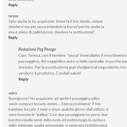
Reply
teresa
Salvr anche io ho acquistato 2mesi fa il trio demin, volevo
chiedervi ma per sacca intendete la borsa?perche anche la
mia e’ piena di pallini.posso chiedere la sostiruzione?
Reply
Redazione Peg Perego
Ciao Teresa, con il termine “sacca” intendiamo il rivestimento
passeggino, del seggiolino auto o della navicella. In poche par
tessuto. Per la sostituzione può rivolgersi al negoziante che 
venduto il prodotto. Cordiali saluti!
Reply
sabry
Buongiorno! Ho acquistato ad aprile il passeggino pliko
swich compact tessuto denim…..Stesso problema! Il mio
bambino ha solo 3 mesi e dopo qualche giorno dall’utilizzo si
sono formate le “palline”. Con due passeggiate ho perso due
borchie (quelle nere) delle ruote ed inoltre lungo la cucitura
dello schienale, quella orizzontale, si sente una fastidiossima