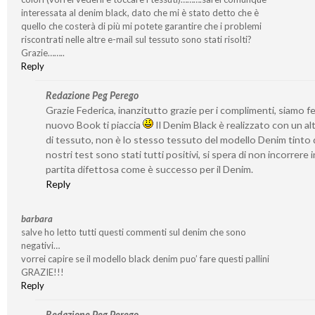
interessata al denim black, dato che mi è stato detto che è
quello che costerà di più mi potete garantire che i problemi
riscontrati nelle altre e-mail sul tessuto sono stati risolti?
Grazie……..
Reply
Redazione Peg Perego
Grazie Federica, inanzitutto grazie per i complimenti, siamo feli
nuovo Book ti piaccia
Il Denim Black è realizzato con un al
di tessuto, non è lo stesso tessuto del modello Denim tinto d
nostri test sono stati tutti positivi, si spera di non incorrere 
partita difettosa come è successo per il Denim.
Reply
barbara
salve ho letto tutti questi commenti sul denim che sono
negativi…
vorrei capire se il modello black denim puo’ fare questi pallini
GRAZIE!!!
Reply
Redazione Peg Perego