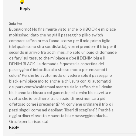
Reply
Sabrina
Buongiorno! Ho finalmente visto anche io il BOOK e mi piace
moltissimo; dato che ho già il passeggino pliko switch
compact zaffiro preso l’anno scorso per il mio primo figlio
(del quale sono stra soddisfatta), vorrei prendere il trio per il
secondo in arrivo tra pochi mesi..ho solo un paio di domande
da farvi sul tessuto che mi piace e cioè il DENIM blu e il
DENIM BLACK. La domanda è questa: la copertina del
passeggino è imbottita allo stesso modo per entrambi i
colori? Perchè ho avuto modo di vedere solo il passeggino
black e mi piace molto anche la chiusura con gli automatici
del paravento/scaldamani mentre sia lo zaffiro che il denim
blu hanno la chiusura col gancetto; e il denim blu navetta e
ovetto che io ordinerei tra un paio di mesi non sarà più
difettoso come i precedenti? Mi conviene ordinare il trio o i
pezzi singoli come nel depliant “liberi di scegliere”? Perchè a
oggi ordinerei ovetto e navetta blu e passeggino black…
Grazie per la risposta!
Reply