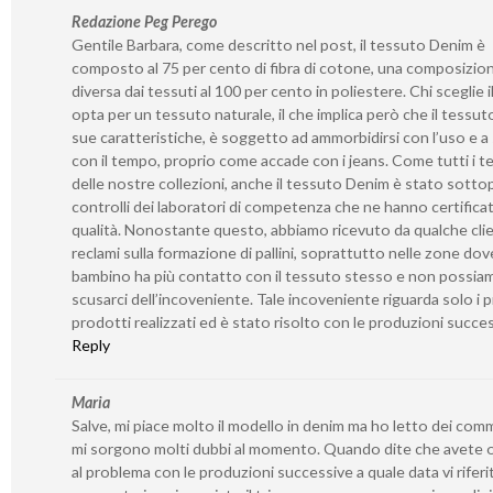
Redazione Peg Perego
Gentile Barbara, come descritto nel post, il tessuto Denim è
composto al 75 per cento di fibra di cotone, una composizio
diversa dai tessuti al 100 per cento in poliestere. Chi sceglie 
opta per un tessuto naturale, il che implica però che il tessuto
sue caratteristiche, è soggetto ad ammorbidirsi con l’uso e a s
con il tempo, proprio come accade con i jeans. Come tutti i t
delle nostre collezioni, anche il tessuto Denim è stato sotto
controlli dei laboratori di competenza che ne hanno certificat
qualità. Nonostante questo, abbiamo ricevuto da qualche cli
reclami sulla formazione di pallini, soprattutto nelle zone dove
bambino ha più contatto con il tessuto stesso e non possia
scusarci dell’incoveniente. Tale incoveniente riguarda solo i p
prodotti realizzati ed è stato risolto con le produzioni succe
Reply
Maria
Salve, mi piace molto il modello in denim ma ho letto dei com
mi sorgono molti dubbi al momento. Quando dite che avete 
al problema con le produzioni successive a quale data vi riferi