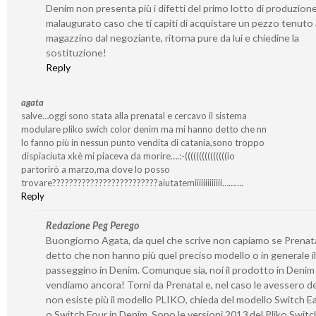
Denim non presenta più i difetti del primo lotto di produzione
malaugurato caso che ti capiti di acquistare un pezzo tenuto 
magazzino dal negoziante, ritorna pure da lui e chiedine la
sostituzione!
Reply
agata
salve…oggi sono stata alla prenatal e cercavo il sistema
modulare pliko swich color denim ma mi hanno detto che nn
lo fanno più in nessun punto vendita di catania,sono troppo
dispiaciuta xkè mi piaceva da morire….:-(((((((((((((((io
partorirò a marzo,ma dove lo posso
trovare?????????????????????????aiutatemiiiiiiiiiiiii……….
Reply
Redazione Peg Perego
Buongiorno Agata, da quel che scrive non capiamo se Prenata
detto che non hanno più quel preciso modello o in generale il
passeggino in Denim. Comunque sia, noi il prodotto in Denim
vendiamo ancora! Torni da Prenatal e, nel caso le avessero d
non esiste più il modello PLIKO, chieda del modello Switch E
o Switch Four in Denim. Sono le versioni 2013 del Pliko Switch