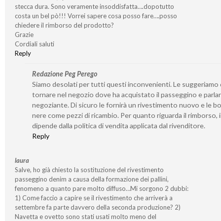
stecca dura. Sono veramente insoddisfatta….dopotutto
costa un bel pò!!! Vorrei sapere cosa posso fare….posso
chiedere il rimborso del prodotto?
Grazie
Cordiali saluti
Reply
Redazione Peg Perego
Siamo desolati per tutti questi inconvenienti. Le suggeriamo 
tornare nel negozio dove ha acquistato il passeggino e parlar
negoziante. Di sicuro le fornirà un rivestimento nuovo e le b
nere come pezzi di ricambio. Per quanto riguarda il rimborso, 
dipende dalla politica di vendita applicata dal rivenditore.
Reply
laura
Salve, ho già chiesto la sostituzione del rivestimento
passeggino denim a causa della formazione dei pallini,
fenomeno a quanto pare molto diffuso…Mi sorgono 2 dubbi:
1) Come faccio a capire se il rivestimento che arriverà a
settembre fa parte davvero della seconda produzione? 2)
Navetta e ovetto sono stati usati molto meno del