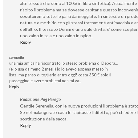
altri tessuti che sono al 100% in fibra sintetica). Attualment
risolto il problema ma se dovesse capitarle questo inconveni
sostituiremo tutte le parti danneggiate. In sintesi, è un prod
naturale e morbido con gli stessi trattamenti antimacchia e a
dell’altro. Il tessuto Denim è uno stile di vita. E’ come sceglier
uno zaino in tela e uno zaino in nylon…
Reply
serenella
una mia amica ha riscontrato lo stesso problema di Debora…
(e lo usa da meno 2 mesi!) io lo avevo appena messo in
lista..ma penso di toglierlo entro oggi! costa 350 € solo il
passeggino e avere problemi non mi va..
Reply
Redazione Peg Perego
Gentile Serenella, con le nuove produzioni il problema è stato
Se nel malaugurato caso le capitasse il difetto, può chiedere l
sostituzione della sacca.
Reply