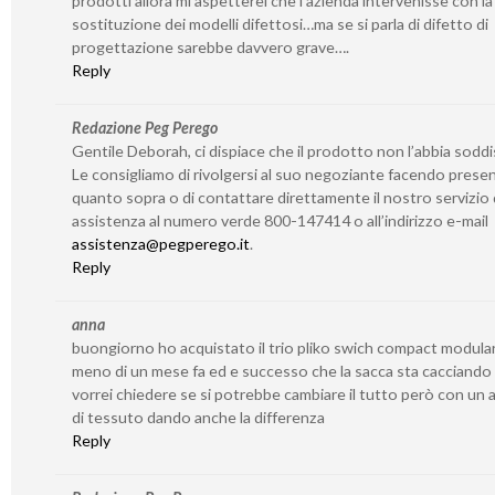
prodotti allora mi aspetterei che l’azienda intervenisse con la
sostituzione dei modelli difettosi…ma se si parla di difetto di
progettazione sarebbe davvero grave….
Reply
Redazione Peg Perego
Gentile Deborah, ci dispiace che il prodotto non l’abbia soddi
Le consigliamo di rivolgersi al suo negoziante facendo prese
quanto sopra o di contattare direttamente il nostro servizio 
assistenza al numero verde 800-147414 o all’indirizzo e-mail
assistenza@pegperego.it
.
Reply
anna
buongiorno ho acquistato il trio pliko swich compact modula
meno di un mese fa ed e successo che la sacca sta cacciando i 
vorrei chiedere se si potrebbe cambiare il tutto però con un a
di tessuto dando anche la differenza
Reply