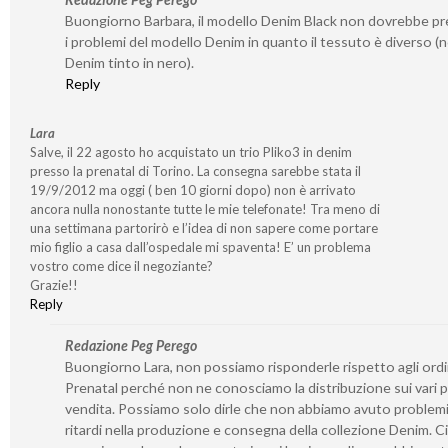
Buongiorno Barbara, il modello Denim Black non dovrebbe p
i problemi del modello Denim in quanto il tessuto è diverso (no
Denim tinto in nero).
Reply
Lara
Salve, il 22 agosto ho acquistato un trio Pliko3 in denim
presso la prenatal di Torino. La consegna sarebbe stata il
19/9/2012 ma oggi ( ben 10 giorni dopo) non è arrivato
ancora nulla nonostante tutte le mie telefonate! Tra meno di
una settimana partorirò e l’idea di non sapere come portare
mio figlio a casa dall’ospedale mi spaventa! E’ un problema
vostro come dice il negoziante?
Grazie!!
Reply
Redazione Peg Perego
Buongiorno Lara, non possiamo risponderle rispetto agli ordin
Prenatal perché non ne conosciamo la distribuzione sui vari p
vendita. Possiamo solo dirle che non abbiamo avuto problemi 
ritardi nella produzione e consegna della collezione Denim. Ci