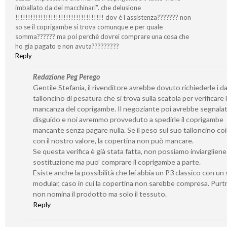
imballato da dei macchinari”. che delusione
!!!!!!!!!!!!!!!!!!!!!!!!!!!!!!!!!!! dov è l assistenza??????? non
so se il coprigambe si trova comunque e per quale
somma?????? ma poi perchè dovrei comprare una cosa che
ho gia pagato e non avuta?????????
Reply
Redazione Peg Perego
Gentile Stefania, il rivenditore avrebbe dovuto richiederle i da
talloncino di pesatura che si trova sulla scatola per verificare 
mancanza del coprigambe. Il negoziante poi avrebbe segnalato
disguido e noi avremmo provveduto a spedirle il coprigambe
mancante senza pagare nulla. Se il peso sul suo talloncino co
con il nostro valore, la copertina non può mancare.
Se questa verifica è già stata fatta, non possiamo inviarglien
sostituzione ma puo’ comprare il coprigambe a parte.
Esiste anche la possibilità che lei abbia un P3 classico con un 
modular, caso in cui la copertina non sarebbe compresa. Purt
non nomina il prodotto ma solo il tessuto.
Reply