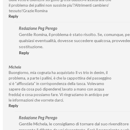
il problema dei pallini non sussiste piu’?Altrimenti cambiero’
tessuto!Grazie Romina
Reply
Redazione Peg Perego
Gentile Romina, il problema è stato risolto. Se, comunque, pe
qualsiasi eventualità, dovesse succedere qualcosa, provvede
sostituzione.
Reply
Michela
Buongiorno, mia cognata ha acquistato Il vs trio in denim, il
problema, a parte i pallini, è che la cappottina del passeggino
si è “afflosciata” in corrispondenza della tasca. Volevamo
sapere da cosa puó dipendere( lavato a mano con acqua
fredda) e cosa possiamo fare. Vi ringraziamo in anticipo per
le informazioni che vorrete darci.
Reply
Redazione Peg Perego
Gentile Michela, le consigliamo di tornare dal suo rivenditore 
presente il difetto da voi riscontrato. Sarà il negoziante a valu