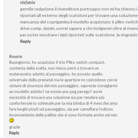
stefania
gentile redazione il rivenditore purtroppo non mi ha chiesto i
riportati all esterno degli scatoloni per trovare una soluzione 
mancanza del coprigambe.il modello acquistato è pliko switc
drive comp. denim ,vorrei sapere a chi rivolgermi oltre al riven
per poter mostrare i dati riportati sulle scatolone .la ringrazi
Reply
Rosaria
Buongiorno, ho acquistao il trio Pliko switch compact.
contenta della scelta. non riesco però a trovare un
materassino adatto al passeggino. ho povato quello
universale della prenatal ma le aperture nn coincidono con le
cinture di sicurezza del mio passeggino. sapreste consiglarmi
un modello adatto? ne esiste uno peg perego? avrei
necessità di trovare una soluzione sia per rendere più
confortevole lo schienale per la mia bimba di 4 mesi che ama
fare lunghi pisoli sul passeggino, sia per camuffare l’odioso
inconveniente delle palline che si sono formate anche sul mio
grazie
Reply