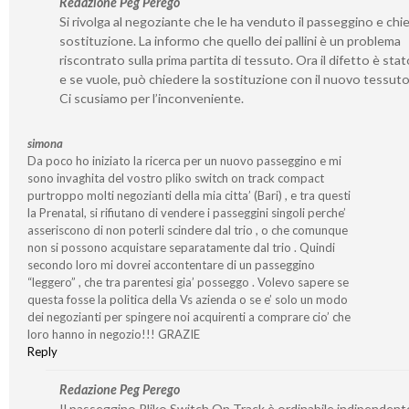
Redazione Peg Perego
Si rivolga al negoziante che le ha venduto il passeggino e chie
sostituzione. La informo che quello dei pallini è un problema
riscontrato sulla prima partita di tessuto. Ora il difetto è stat
e se vuole, può chiedere la sostituzione con il nuovo tessut
Ci scusiamo per l’inconveniente.
simona
Da poco ho iniziato la ricerca per un nuovo passeggino e mi
sono invaghita del vostro pliko switch on track compact
purtroppo molti negozianti della mia citta’ (Bari) , e tra questi
la Prenatal, si rifiutano di vendere i passeggini singoli perche’
asseriscono di non poterli scindere dal trio , o che comunque
non si possono acquistare separatamente dal trio . Quindi
secondo loro mi dovrei accontentare di un passeggino
“leggero” , che tra parentesi gia’ posseggo . Volevo sapere se
questa fosse la politica della Vs azienda o se e’ solo un modo
dei negozianti per spingere noi acquirenti a comprare cio’ che
loro hanno in negozio!!! GRAZIE
Reply
Redazione Peg Perego
Il passeggino Pliko Switch On Track è ordinabile indipende