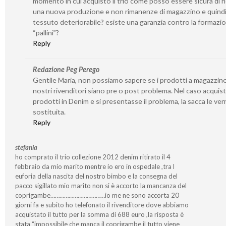
momento in cui acquisto il trio come posso essere sicura di r
una nuova produzione e non rimanenze di magazzino e quind
tessuto deteriorabile? esiste una garanzia contro la formazi
“pallini”?
Reply
Redazione Peg Perego
Gentile Maria, non possiamo sapere se i prodotti a magazzino
nostri rivenditori siano pre o post problema. Nel caso acquis
prodotti in Denim e si presentasse il problema, la sacca le ver
sostituita.
Reply
stefania
ho comprato il trio collezione 2012 denim ritirato il 4
febbraio da mio marito mentre io ero in ospedale ,tra l
euforia della nascita del nostro bimbo e la consegna del
pacco sigillato mio marito non si è accorto la mancanza del
coprigambe………………………………io me ne sono accorta 20
giorni fa e subito ho telefonato il rivenditore dove abbiamo
acquistato il tutto per la somma di 688 euro ,la risposta è
stata “impossibile che manca il coprigambe il tutto viene