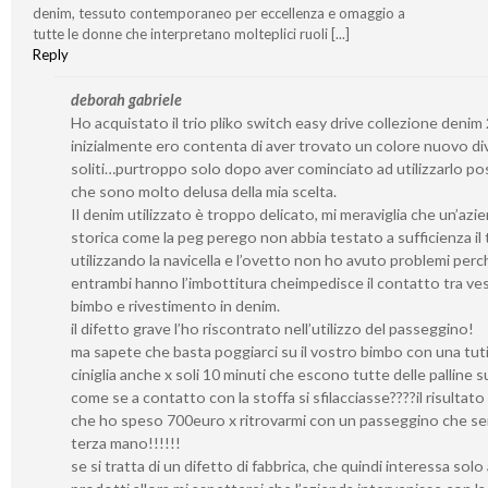
denim, tessuto contemporaneo per eccellenza e omaggio a
tutte le donne che interpretano molteplici ruoli [...]
Reply
deborah gabriele
Ho acquistato il trio pliko switch easy drive collezione denim
inizialmente ero contenta di aver trovato un colore nuovo di
soliti…purtroppo solo dopo aver cominciato ad utilizzarlo po
che sono molto delusa della mia scelta.
Il denim utilizzato è troppo delicato, mi meraviglia che un’azi
storica come la peg perego non abbia testato a sufficienza il
utilizzando la navicella e l’ovetto non ho avuto problemi perc
entrambi hanno l’imbottitura cheimpedisce il contatto tra vest
bimbo e rivestimento in denim.
il difetto grave l’ho riscontrato nell’utilizzo del passeggino!
ma sapete che basta poggiarci su il vostro bimbo con una tuti
ciniglia anche x soli 10 minuti che escono tutte delle palline s
come se a contatto con la stoffa si sfilacciasse????il risultato 
che ho speso 700euro x ritrovarmi con un passeggino che se
terza mano!!!!!!
se si tratta di un difetto di fabbrica, che quindi interessa solo 