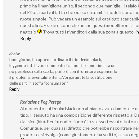
primo ha il maniglione unito, il secondo due maniglie. Il telaio 
del Pliko a parte il fatto che ora su entrambi i modelli sono m
ruote singole. Può vedere un esempio sul catalogo scaricabil
questo
link
. E se le dicono che anche questi modelli non ci s
negozio
Trova tutti i rivenditori della sua zona a questo
li
Reply
denise
buongiorno, ho appena ordinato il trio denim black,
leggendo tutti i vari commenti diciamo che sono rimasta un
pò perplessa sulla scelta, parlerò con il fornitore esponendo
il problema, eventalmente……Voi garantite la sostituzione
delle parti in stoffa “consumate”?
Reply
Redazione Peg Perego
Al momento sul Denim Black non abbiamo avuto lamentele di
tipo. Il tessuto ha una composizione differente rispetto al D
classico (blu). Per intenderci non è lo stesso tessuto tinto i
Comunque, per quasiasi difetto che potrebbe riscontrare nel
prodotto, si rivolga (come giustamente ha scritto) al suo ne