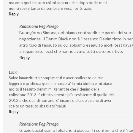
ma amo quel tessuto chi mi assicura che dopo pochi mesi
non si rovini tanto da sembrare vecchio? Grazie.
Reply
Redazione Peg Perego
Buongiorno Simona, dobbiamo contraddire le parole del suo
negoziante. Il Denim Black non è il tessuto Denim tinto in ne
altro tipo di tessuto su cui abbiamo eseguito molti test (lavag
sfregamento, ecc) che hanno avuto tutti esito positivo.
Reply
Lucia
Salve.innanzitutto complimenti x aver realizzato un trio
leggero e pratico.a gennaio nascerà’ la mia bimba e mì piace
molto il tessuto denim.mi garantite che il denim della
collezione 2013 e’ effettivamente più’ resistente di quello del
2012 e che quindi non andrò’ incontro alla delusione di aver
scelto un tessuto sbagliato?saluti
Reply
Redazione Peg Perego
Grazie Lucia! siamo felici che ti piaccia. Ti confermo che il “n