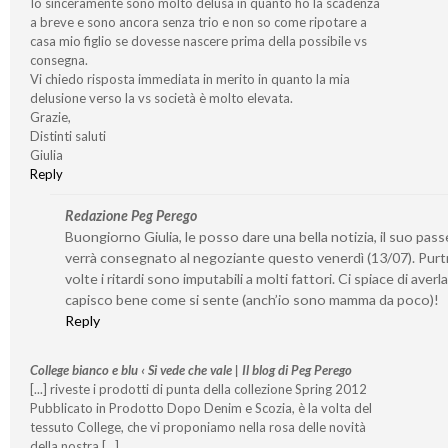
Io sinceramente sono molto delusa in quanto ho la scadenza
a breve e sono ancora senza trio e non so come ripotare a
casa mio figlio se dovesse nascere prima della possibile vs
consegna.
Vi chiedo risposta immediata in merito in quanto la mia
delusione verso la vs società è molto elevata.
Grazie,
Distinti saluti
Giulia
Reply
Redazione Peg Perego
Buongiorno Giulia, le posso dare una bella notizia, il suo pas
verrà consegnato al negoziante questo venerdì (13/07). Pur
volte i ritardi sono imputabili a molti fattori. Ci spiace di averl
capisco bene come si sente (anch’io sono mamma da poco)!
Reply
College bianco e blu ‹ Si vede che vale | Il blog di Peg Perego
[...] riveste i prodotti di punta della collezione Spring 2012
Pubblicato in Prodotto Dopo Denim e Scozia, è la volta del
tessuto College, che vi proponiamo nella rosa delle novità
della nostra [...]