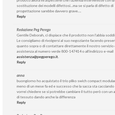
prodotti allora mi aspetterei che l’azienda intervenisse con la
sostituzione dei modelli difettosi…ma se si parla di difetto di
progettazione sarebbe davvero grave….
Reply
Redazione Peg Perego
Gentile Deborah, ci dispiace che il prodotto non l’abbia soddi
Le consigliamo di rivolgersi al suo negoziante facendo prese
quanto sopra o di contattare direttamente il nostro servizio 
assistenza al numero verde 800-147414 o all’indirizzo e-mail
assistenza@pegperego.it
.
Reply
anna
buongiorno ho acquistato il trio pliko swich compact modula
meno di un mese fa ed e successo che la sacca sta cacciando i 
vorrei chiedere se si potrebbe cambiare il tutto però con un a
di tessuto dando anche la differenza
Reply