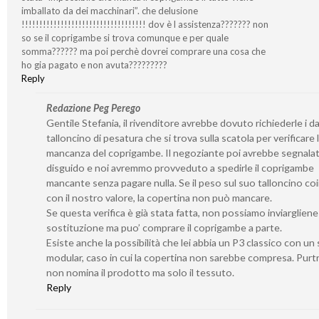
imballato da dei macchinari”. che delusione
!!!!!!!!!!!!!!!!!!!!!!!!!!!!!!!!!!! dov è l assistenza??????? non
so se il coprigambe si trova comunque e per quale
somma?????? ma poi perchè dovrei comprare una cosa che
ho gia pagato e non avuta?????????
Reply
Redazione Peg Perego
Gentile Stefania, il rivenditore avrebbe dovuto richiederle i da
talloncino di pesatura che si trova sulla scatola per verificare 
mancanza del coprigambe. Il negoziante poi avrebbe segnalato
disguido e noi avremmo provveduto a spedirle il coprigambe
mancante senza pagare nulla. Se il peso sul suo talloncino co
con il nostro valore, la copertina non può mancare.
Se questa verifica è già stata fatta, non possiamo inviarglien
sostituzione ma puo’ comprare il coprigambe a parte.
Esiste anche la possibilità che lei abbia un P3 classico con un 
modular, caso in cui la copertina non sarebbe compresa. Purt
non nomina il prodotto ma solo il tessuto.
Reply