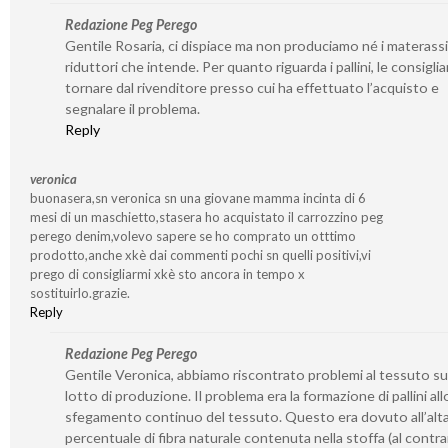
Redazione Peg Perego
Gentile Rosaria, ci dispiace ma non produciamo né i materassin
riduttori che intende. Per quanto riguarda i pallini, le consigli
tornare dal rivenditore presso cui ha effettuato l’acquisto e
segnalare il problema.
Reply
veronica
buonasera,sn veronica sn una giovane mamma incinta di 6
mesi di un maschietto,stasera ho acquistato il carrozzino peg
perego denim,volevo sapere se ho comprato un otttimo
prodotto,anche xkè dai commenti pochi sn quelli positivi,vi
prego di consigliarmi xkè sto ancora in tempo x
sostituirlo.grazie.
Reply
Redazione Peg Perego
Gentile Veronica, abbiamo riscontrato problemi al tessuto su
lotto di produzione. Il problema era la formazione di pallini all
sfegamento continuo del tessuto. Questo era dovuto all’alt
percentuale di fibra naturale contenuta nella stoffa (al contra