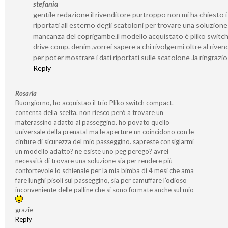
stefania
gentile redazione il rivenditore purtroppo non mi ha chiesto i
riportati all esterno degli scatoloni per trovare una soluzione 
mancanza del coprigambe.il modello acquistato è pliko switc
drive comp. denim ,vorrei sapere a chi rivolgermi oltre al riven
per poter mostrare i dati riportati sulle scatolone .la ringrazi
Reply
Rosaria
Buongiorno, ho acquistao il trio Pliko switch compact.
contenta della scelta. non riesco però a trovare un
materassino adatto al passeggino. ho povato quello
universale della prenatal ma le aperture nn coincidono con le
cinture di sicurezza del mio passeggino. sapreste consiglarmi
un modello adatto? ne esiste uno peg perego? avrei
necessità di trovare una soluzione sia per rendere più
confortevole lo schienale per la mia bimba di 4 mesi che ama
fare lunghi pisoli sul passeggino, sia per camuffare l’odioso
inconveniente delle palline che si sono formate anche sul mio
grazie
Reply