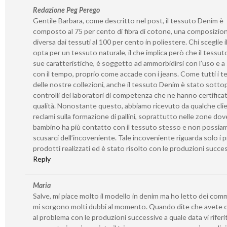
Redazione Peg Perego
Gentile Barbara, come descritto nel post, il tessuto Denim è
composto al 75 per cento di fibra di cotone, una composizio
diversa dai tessuti al 100 per cento in poliestere. Chi sceglie 
opta per un tessuto naturale, il che implica però che il tessuto
sue caratteristiche, è soggetto ad ammorbidirsi con l’uso e a s
con il tempo, proprio come accade con i jeans. Come tutti i t
delle nostre collezioni, anche il tessuto Denim è stato sotto
controlli dei laboratori di competenza che ne hanno certificat
qualità. Nonostante questo, abbiamo ricevuto da qualche cli
reclami sulla formazione di pallini, soprattutto nelle zone dove
bambino ha più contatto con il tessuto stesso e non possia
scusarci dell’incoveniente. Tale incoveniente riguarda solo i p
prodotti realizzati ed è stato risolto con le produzioni succe
Reply
Maria
Salve, mi piace molto il modello in denim ma ho letto dei com
mi sorgono molti dubbi al momento. Quando dite che avete 
al problema con le produzioni successive a quale data vi riferi