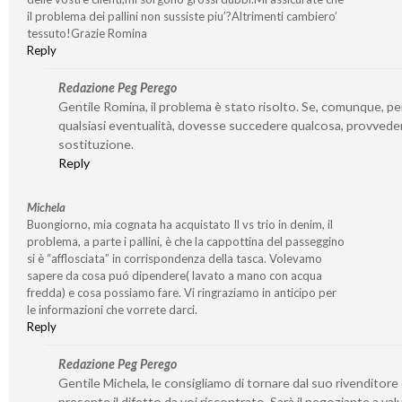
il problema dei pallini non sussiste piu’?Altrimenti cambiero’
tessuto!Grazie Romina
Reply
Redazione Peg Perego
Gentile Romina, il problema è stato risolto. Se, comunque, pe
qualsiasi eventualità, dovesse succedere qualcosa, provvede
sostituzione.
Reply
Michela
Buongiorno, mia cognata ha acquistato Il vs trio in denim, il
problema, a parte i pallini, è che la cappottina del passeggino
si è “afflosciata” in corrispondenza della tasca. Volevamo
sapere da cosa puó dipendere( lavato a mano con acqua
fredda) e cosa possiamo fare. Vi ringraziamo in anticipo per
le informazioni che vorrete darci.
Reply
Redazione Peg Perego
Gentile Michela, le consigliamo di tornare dal suo rivenditore 
presente il difetto da voi riscontrato. Sarà il negoziante a valu