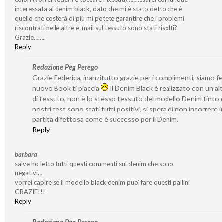
interessata al denim black, dato che mi è stato detto che è
quello che costerà di più mi potete garantire che i problemi
riscontrati nelle altre e-mail sul tessuto sono stati risolti?
Grazie……..
Reply
Redazione Peg Perego
Grazie Federica, inanzitutto grazie per i complimenti, siamo feli
nuovo Book ti piaccia
Il Denim Black è realizzato con un al
di tessuto, non è lo stesso tessuto del modello Denim tinto d
nostri test sono stati tutti positivi, si spera di non incorrere 
partita difettosa come è successo per il Denim.
Reply
barbara
salve ho letto tutti questi commenti sul denim che sono
negativi…
vorrei capire se il modello black denim puo’ fare questi pallini
GRAZIE!!!
Reply
Redazione Peg Perego