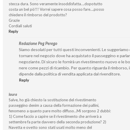
stecca dura. Sono veramente insoddisfatta….dopotutto
costa un bel pò!!! Vorrei sapere cosa posso fare….posso
chiedere il rimborso del prodotto?
Grazie
Cordiali saluti
Reply
Redazione Peg Perego
Siamo desolati per tutti questi inconvenienti. Le suggeriamo 
tornare nel negozio dove ha acquistato il passeggino e parlar
negoziante. Di sicuro le fornirà un rivestimento nuovo e le b
nere come pezzi di ricambio. Per quanto riguarda il rimborso, 
dipende dalla politica di vendita applicata dal rivenditore.
Reply
laura
Salve, ho già chiesto la sostituzione del rivestimento
passeggino denim a causa della formazione dei pallini,
fenomeno a quanto pare molto diffuso…Mi sorgono 2 dubbi:
1) Come faccio a capire se il rivestimento che arriverà a
settembre fa parte davvero della seconda produzione? 2)
Navetta e ovetto sono stati usati molto meno del