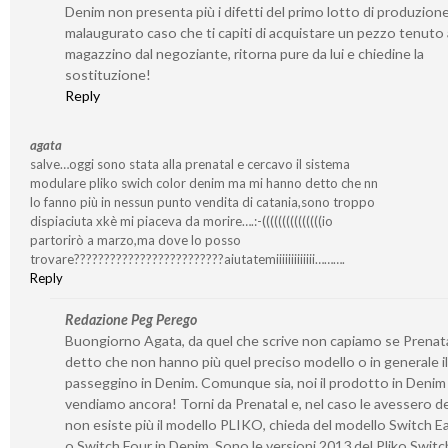
Denim non presenta più i difetti del primo lotto di produzione
malaugurato caso che ti capiti di acquistare un pezzo tenuto 
magazzino dal negoziante, ritorna pure da lui e chiedine la
sostituzione!
Reply
agata
salve…oggi sono stata alla prenatal e cercavo il sistema
modulare pliko swich color denim ma mi hanno detto che nn
lo fanno più in nessun punto vendita di catania,sono troppo
dispiaciuta xkè mi piaceva da morire….:-(((((((((((((((io
partorirò a marzo,ma dove lo posso
trovare?????????????????????????aiutatemiiiiiiiiiiiii……….
Reply
Redazione Peg Perego
Buongiorno Agata, da quel che scrive non capiamo se Prenata
detto che non hanno più quel preciso modello o in generale il
passeggino in Denim. Comunque sia, noi il prodotto in Denim
vendiamo ancora! Torni da Prenatal e, nel caso le avessero d
non esiste più il modello PLIKO, chieda del modello Switch E
o Switch Four in Denim. Sono le versioni 2013 del Pliko Switch