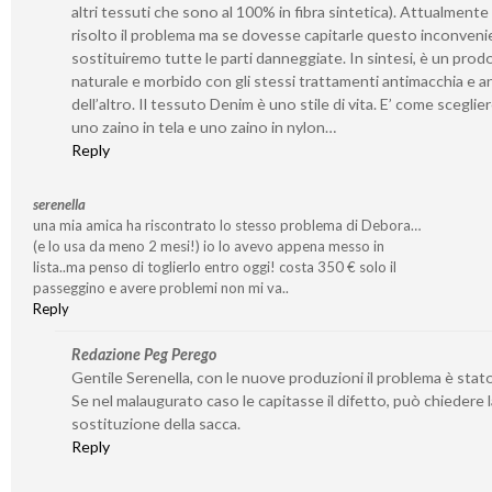
altri tessuti che sono al 100% in fibra sintetica). Attualment
risolto il problema ma se dovesse capitarle questo inconveni
sostituiremo tutte le parti danneggiate. In sintesi, è un prod
naturale e morbido con gli stessi trattamenti antimacchia e a
dell’altro. Il tessuto Denim è uno stile di vita. E’ come sceglier
uno zaino in tela e uno zaino in nylon…
Reply
serenella
una mia amica ha riscontrato lo stesso problema di Debora…
(e lo usa da meno 2 mesi!) io lo avevo appena messo in
lista..ma penso di toglierlo entro oggi! costa 350 € solo il
passeggino e avere problemi non mi va..
Reply
Redazione Peg Perego
Gentile Serenella, con le nuove produzioni il problema è stato
Se nel malaugurato caso le capitasse il difetto, può chiedere l
sostituzione della sacca.
Reply