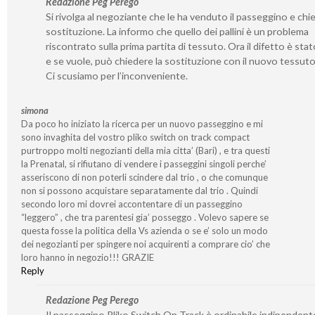
Redazione Peg Perego
Si rivolga al negoziante che le ha venduto il passeggino e chie
sostituzione. La informo che quello dei pallini è un problema
riscontrato sulla prima partita di tessuto. Ora il difetto è stat
e se vuole, può chiedere la sostituzione con il nuovo tessut
Ci scusiamo per l’inconveniente.
simona
Da poco ho iniziato la ricerca per un nuovo passeggino e mi
sono invaghita del vostro pliko switch on track compact
purtroppo molti negozianti della mia citta’ (Bari) , e tra questi
la Prenatal, si rifiutano di vendere i passeggini singoli perche’
asseriscono di non poterli scindere dal trio , o che comunque
non si possono acquistare separatamente dal trio . Quindi
secondo loro mi dovrei accontentare di un passeggino
“leggero” , che tra parentesi gia’ posseggo . Volevo sapere se
questa fosse la politica della Vs azienda o se e’ solo un modo
dei negozianti per spingere noi acquirenti a comprare cio’ che
loro hanno in negozio!!! GRAZIE
Reply
Redazione Peg Perego
Il passeggino Pliko Switch On Track è ordinabile indipende