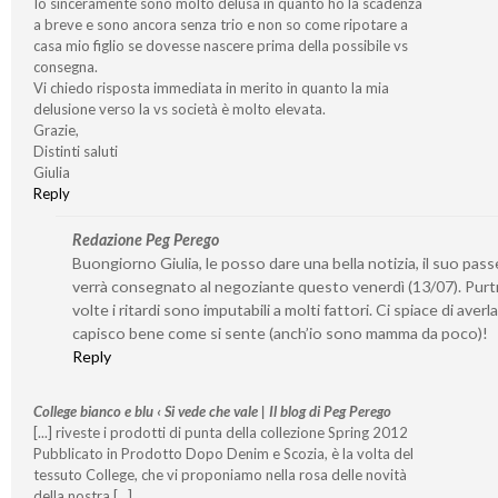
Io sinceramente sono molto delusa in quanto ho la scadenza
a breve e sono ancora senza trio e non so come ripotare a
casa mio figlio se dovesse nascere prima della possibile vs
consegna.
Vi chiedo risposta immediata in merito in quanto la mia
delusione verso la vs società è molto elevata.
Grazie,
Distinti saluti
Giulia
Reply
Redazione Peg Perego
Buongiorno Giulia, le posso dare una bella notizia, il suo pas
verrà consegnato al negoziante questo venerdì (13/07). Pur
volte i ritardi sono imputabili a molti fattori. Ci spiace di averl
capisco bene come si sente (anch’io sono mamma da poco)!
Reply
College bianco e blu ‹ Si vede che vale | Il blog di Peg Perego
[...] riveste i prodotti di punta della collezione Spring 2012
Pubblicato in Prodotto Dopo Denim e Scozia, è la volta del
tessuto College, che vi proponiamo nella rosa delle novità
della nostra [...]