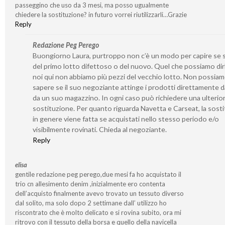
passeggino che uso da 3 mesi, ma posso ugualmente
chiedere la sostituzione? in futuro vorrei riutilizzarli…Grazie
Reply
Redazione Peg Perego
Buongiorno Laura, purtroppo non c’è un modo per capire se s
del primo lotto difettoso o del nuovo. Quel che possiamo dir
noi qui non abbiamo più pezzi del vecchio lotto. Non possia
sapere se il suo negoziante attinge i prodotti direttamente d
da un suo magazzino. In ogni caso può richiedere una ulterio
sostituzione. Per quanto riguarda Navetta e Carseat, la sost
in genere viene fatta se acquistati nello stesso periodo e/o
visibilmente rovinati. Chieda al negoziante.
Reply
elisa
gentile redazione peg perego,due mesi fa ho acquistato il
trio cn allesimento denim ,inizialmente ero contenta
dell’acquisto finalmente avevo trovato un tessuto diverso
dal solito, ma solo dopo 2 settimane dall’ utilizzo ho
riscontrato che è molto delicato e si rovina subito, ora mi
ritrovo con il tessuto della borsa e quello della navicella