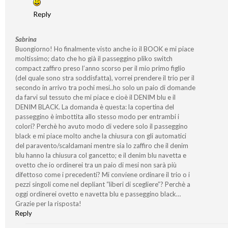
Reply
Sabrina
Buongiorno! Ho finalmente visto anche io il BOOK e mi piace
moltissimo; dato che ho già il passeggino pliko switch
compact zaffiro preso l’anno scorso per il mio primo figlio
(del quale sono stra soddisfatta), vorrei prendere il trio per il
secondo in arrivo tra pochi mesi..ho solo un paio di domande
da farvi sul tessuto che mi piace e cioè il DENIM blu e il
DENIM BLACK. La domanda è questa: la copertina del
passeggino è imbottita allo stesso modo per entrambi i
colori? Perchè ho avuto modo di vedere solo il passeggino
black e mi piace molto anche la chiusura con gli automatici
del paravento/scaldamani mentre sia lo zaffiro che il denim
blu hanno la chiusura col gancetto; e il denim blu navetta e
ovetto che io ordinerei tra un paio di mesi non sarà più
difettoso come i precedenti? Mi conviene ordinare il trio o i
pezzi singoli come nel depliant “liberi di scegliere”? Perchè a
oggi ordinerei ovetto e navetta blu e passeggino black…
Grazie per la risposta!
Reply