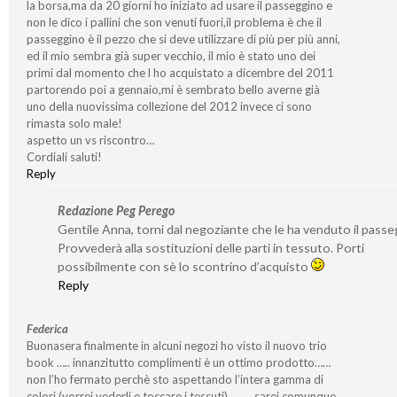
la borsa,ma da 20 giorni ho iniziato ad usare il passeggino e
non le dico i pallini che son venuti fuori,il problema è che il
passeggino è il pezzo che si deve utilizzare di più per più anni,
ed il mio sembra già super vecchio, il mio è stato uno dei
primi dal momento che l ho acquistato a dicembre del 2011
partorendo poi a gennaio,mi è sembrato bello averne già
uno della nuovissima collezione del 2012 invece ci sono
rimasta solo male!
aspetto un vs riscontro…
Cordiali saluti!
Reply
Redazione Peg Perego
Gentile Anna, torni dal negoziante che le ha venduto il passe
Provvederà alla sostituzioni delle parti in tessuto. Porti
possibilmente con sè lo scontrino d’acquisto
Reply
Federica
Buonasera finalmente in alcuni negozi ho visto il nuovo trio
book ….. innanzitutto complimenti è un ottimo prodotto……
non l’ho fermato perchè sto aspettando l’intera gamma di
colori (vorrei vederli e toccare i tessuti)……….sarei comunque