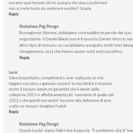
ma amo quel tessuto chi mi assicura che dopo pochi mesi
non si rovini tanto da sembrare vecchio? Grazie.
Reply
Redazione Peg Perego
Buongiorno Simona, dobbiamo contraddire le parole del suo
negoziante. Il Denim Black non è il tessuto Denim tinto in ne
altro tipo di tessuto su cui abbiamo eseguito molti test (lavag
sfregamento, ecc) che hanno avuto tutti esito positivo.
Reply
Lucia
Salve.innanzitutto complimenti x aver realizzato un trio
leggero e pratico.a gennaio nascerà’ la mia bimba e mì piace
molto il tessuto denim.mi garantite che il denim della
collezione 2013 e’ effettivamente più’ resistente di quello del
2012 e che quindi non andrò’ incontro alla delusione di aver
scelto un tessuto sbagliato?saluti
Reply
Redazione Peg Perego
Grazie Lucia! siamo felici che ti piaccia. Ti confermo che il “n