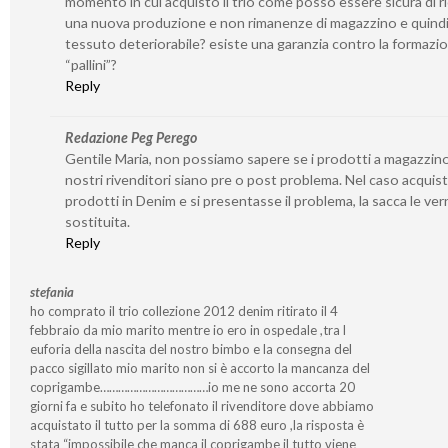
momento in cui acquisto il trio come posso essere sicura di r
una nuova produzione e non rimanenze di magazzino e quind
tessuto deteriorabile? esiste una garanzia contro la formazi
“pallini”?
Reply
Redazione Peg Perego
Gentile Maria, non possiamo sapere se i prodotti a magazzino
nostri rivenditori siano pre o post problema. Nel caso acquis
prodotti in Denim e si presentasse il problema, la sacca le ver
sostituita.
Reply
stefania
ho comprato il trio collezione 2012 denim ritirato il 4
febbraio da mio marito mentre io ero in ospedale ,tra l
euforia della nascita del nostro bimbo e la consegna del
pacco sigillato mio marito non si è accorto la mancanza del
coprigambe………………………………io me ne sono accorta 20
giorni fa e subito ho telefonato il rivenditore dove abbiamo
acquistato il tutto per la somma di 688 euro ,la risposta è
stata “impossibile che manca il coprigambe il tutto viene