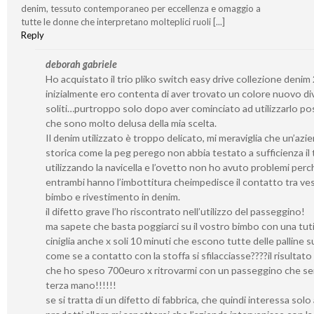
denim, tessuto contemporaneo per eccellenza e omaggio a
tutte le donne che interpretano molteplici ruoli [...]
Reply
deborah gabriele
Ho acquistato il trio pliko switch easy drive collezione denim
inizialmente ero contenta di aver trovato un colore nuovo di
soliti…purtroppo solo dopo aver cominciato ad utilizzarlo po
che sono molto delusa della mia scelta.
Il denim utilizzato è troppo delicato, mi meraviglia che un’azi
storica come la peg perego non abbia testato a sufficienza il
utilizzando la navicella e l’ovetto non ho avuto problemi perc
entrambi hanno l’imbottitura cheimpedisce il contatto tra vest
bimbo e rivestimento in denim.
il difetto grave l’ho riscontrato nell’utilizzo del passeggino!
ma sapete che basta poggiarci su il vostro bimbo con una tuti
ciniglia anche x soli 10 minuti che escono tutte delle palline s
come se a contatto con la stoffa si sfilacciasse????il risultato 
che ho speso 700euro x ritrovarmi con un passeggino che se
terza mano!!!!!!
se si tratta di un difetto di fabbrica, che quindi interessa solo 