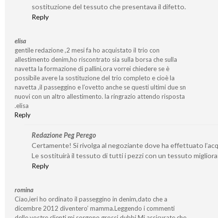
sostituzione del tessuto che presentava il difetto.
Reply
elisa
gentile redazione ,2 mesi fa ho acquistato il trio con
allestimento denim,ho riscontrato sia sulla borsa che sulla
navetta la formazione di pallini,ora vorrei chiedere se è
possibile avere la sostituzione del trio completo e cioè la
navetta ,il passeggino e l’ovetto anche se questi ultimi due sn
nuovi con un altro allestimento. la ringrazio attendo risposta
.elisa
Reply
Redazione Peg Perego
Certamente! Si rivolga al negoziante dove ha effettuato l’acq
Le sostituirà il tessuto di tutti i pezzi con un tessuto migliora
Reply
romina
Ciao,ieri ho ordinato il passeggino in denim,dato che a
dicembre 2012 diventero’ mamma.Leggendo i commenti
delle vostre clienti,mi sorgono grossi dubbi.Mi assicurate che