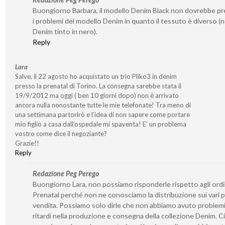
Buongiorno Barbara, il modello Denim Black non dovrebbe p
i problemi del modello Denim in quanto il tessuto è diverso (no
Denim tinto in nero).
Reply
Lara
Salve, il 22 agosto ho acquistato un trio Pliko3 in denim
presso la prenatal di Torino. La consegna sarebbe stata il
19/9/2012 ma oggi ( ben 10 giorni dopo) non è arrivato
ancora nulla nonostante tutte le mie telefonate! Tra meno di
una settimana partorirò e l’idea di non sapere come portare
mio figlio a casa dall’ospedale mi spaventa! E’ un problema
vostro come dice il negoziante?
Grazie!!
Reply
Redazione Peg Perego
Buongiorno Lara, non possiamo risponderle rispetto agli ordin
Prenatal perché non ne conosciamo la distribuzione sui vari p
vendita. Possiamo solo dirle che non abbiamo avuto problemi 
ritardi nella produzione e consegna della collezione Denim. Ci