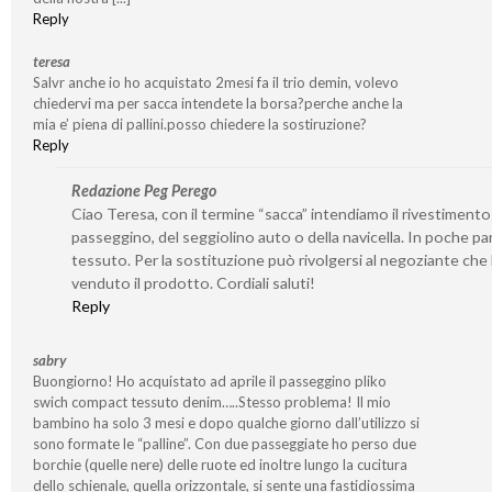
Reply
teresa
Salvr anche io ho acquistato 2mesi fa il trio demin, volevo
chiedervi ma per sacca intendete la borsa?perche anche la
mia e’ piena di pallini.posso chiedere la sostiruzione?
Reply
Redazione Peg Perego
Ciao Teresa, con il termine “sacca” intendiamo il rivestimento
passeggino, del seggiolino auto o della navicella. In poche par
tessuto. Per la sostituzione può rivolgersi al negoziante che 
venduto il prodotto. Cordiali saluti!
Reply
sabry
Buongiorno! Ho acquistato ad aprile il passeggino pliko
swich compact tessuto denim…..Stesso problema! Il mio
bambino ha solo 3 mesi e dopo qualche giorno dall’utilizzo si
sono formate le “palline”. Con due passeggiate ho perso due
borchie (quelle nere) delle ruote ed inoltre lungo la cucitura
dello schienale, quella orizzontale, si sente una fastidiossima