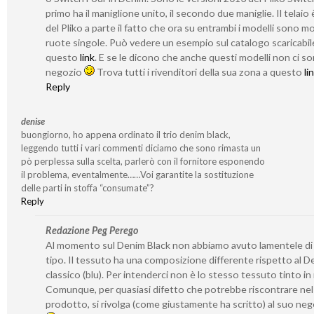
primo ha il maniglione unito, il secondo due maniglie. Il telaio 
del Pliko a parte il fatto che ora su entrambi i modelli sono m
ruote singole. Può vedere un esempio sul catalogo scaricabil
questo
link
. E se le dicono che anche questi modelli non ci s
negozio
Trova tutti i rivenditori della sua zona a questo
li
Reply
denise
buongiorno, ho appena ordinato il trio denim black,
leggendo tutti i vari commenti diciamo che sono rimasta un
pò perplessa sulla scelta, parlerò con il fornitore esponendo
il problema, eventalmente……Voi garantite la sostituzione
delle parti in stoffa “consumate”?
Reply
Redazione Peg Perego
Al momento sul Denim Black non abbiamo avuto lamentele di
tipo. Il tessuto ha una composizione differente rispetto al D
classico (blu). Per intenderci non è lo stesso tessuto tinto i
Comunque, per quasiasi difetto che potrebbe riscontrare nel
prodotto, si rivolga (come giustamente ha scritto) al suo ne