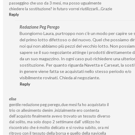
passeggino che uso da 3 mesi, ma posso ugualmente
chiedere la sostituzione? in futuro vorrei riutilizzarli…Grazie
Reply
Redazione Peg Perego
Buongiorno Laura, purtroppo non c’è un modo per capire se s
del primo lotto difettoso o del nuovo. Quel che possiamo dir
noi qui non abbiamo più pezzi del vecchio lotto. Non possia
sapere se il suo negoziante attinge i prodotti direttamente d
da un suo magazzino. In ogni caso può richiedere una ulterio
sostituzione. Per quanto riguarda Navetta e Carseat, la sost
in genere viene fatta se acquistati nello stesso periodo e/o
visibilmente rovinati. Chieda al negoziante.
Reply
elisa
gentile redazione peg perego,due mesi fa ho acquistato il
trio cn allesimento denim ,inizialmente ero contenta
dell’acquisto finalmente avevo trovato un tessuto diverso
dal solito, ma solo dopo 2 settimane dall’ utilizzo ho
riscontrato che è molto delicato e si rovina subito, ora mi
ritrovo con il tessuto della borsa e quello della navicella