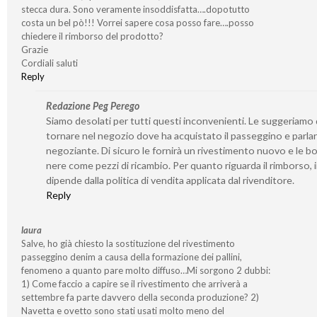
stecca dura. Sono veramente insoddisfatta….dopotutto
costa un bel pò!!! Vorrei sapere cosa posso fare….posso
chiedere il rimborso del prodotto?
Grazie
Cordiali saluti
Reply
Redazione Peg Perego
Siamo desolati per tutti questi inconvenienti. Le suggeriamo 
tornare nel negozio dove ha acquistato il passeggino e parlar
negoziante. Di sicuro le fornirà un rivestimento nuovo e le b
nere come pezzi di ricambio. Per quanto riguarda il rimborso, 
dipende dalla politica di vendita applicata dal rivenditore.
Reply
laura
Salve, ho già chiesto la sostituzione del rivestimento
passeggino denim a causa della formazione dei pallini,
fenomeno a quanto pare molto diffuso…Mi sorgono 2 dubbi:
1) Come faccio a capire se il rivestimento che arriverà a
settembre fa parte davvero della seconda produzione? 2)
Navetta e ovetto sono stati usati molto meno del