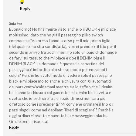
Reply
Sabrina
Buongiorno! Ho finalmente visto anche io il BOOK e mi piace
moltissimo; dato che ho già il passeggino pliko switch
compact zaffiro preso l’anno scorso per il mio primo figlio
(del quale sono stra soddisfatta), vorrei prendere il trio per il
secondo in arrivo tra pochi mesi..ho solo un paio di domande
da farvi sul tessuto che mi piace e cioè il DENIM blu e il
DENIM BLACK. La domanda è questa: la copertina del
passeggino è imbottita allo stesso modo per entrambi i
colori? Perchè ho avuto modo di vedere solo il passeggino
black e mi piace molto anche la chiusura con gli automatici
del paravento/scaldamani mentre sia lo zaffiro che il denim
blu hanno la chiusura col gancetto; e il denim blu navetta e
ovetto che io ordinerei tra un paio di mesi non sarà più
difettoso come i precedenti? Mi conviene ordinare il trio o i
pezzi singoli come nel depliant “liberi di scegliere”? Perchè a
oggi ordinerei ovetto e navetta blu e passeggino black…
Grazie per la risposta!
Reply