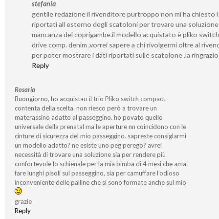
stefania
gentile redazione il rivenditore purtroppo non mi ha chiesto i
riportati all esterno degli scatoloni per trovare una soluzione 
mancanza del coprigambe.il modello acquistato è pliko switc
drive comp. denim ,vorrei sapere a chi rivolgermi oltre al riven
per poter mostrare i dati riportati sulle scatolone .la ringrazi
Reply
Rosaria
Buongiorno, ho acquistao il trio Pliko switch compact.
contenta della scelta. non riesco però a trovare un
materassino adatto al passeggino. ho povato quello
universale della prenatal ma le aperture nn coincidono con le
cinture di sicurezza del mio passeggino. sapreste consiglarmi
un modello adatto? ne esiste uno peg perego? avrei
necessità di trovare una soluzione sia per rendere più
confortevole lo schienale per la mia bimba di 4 mesi che ama
fare lunghi pisoli sul passeggino, sia per camuffare l’odioso
inconveniente delle palline che si sono formate anche sul mio
grazie
Reply