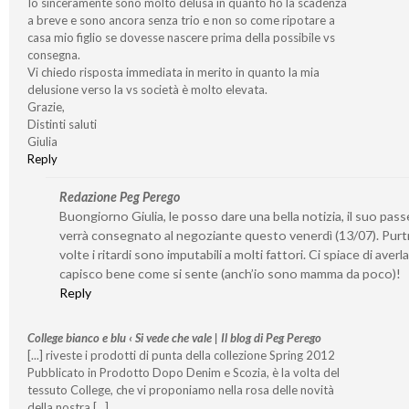
Io sinceramente sono molto delusa in quanto ho la scadenza
a breve e sono ancora senza trio e non so come ripotare a
casa mio figlio se dovesse nascere prima della possibile vs
consegna.
Vi chiedo risposta immediata in merito in quanto la mia
delusione verso la vs società è molto elevata.
Grazie,
Distinti saluti
Giulia
Reply
Redazione Peg Perego
Buongiorno Giulia, le posso dare una bella notizia, il suo pas
verrà consegnato al negoziante questo venerdì (13/07). Pur
volte i ritardi sono imputabili a molti fattori. Ci spiace di averl
capisco bene come si sente (anch’io sono mamma da poco)!
Reply
College bianco e blu ‹ Si vede che vale | Il blog di Peg Perego
[...] riveste i prodotti di punta della collezione Spring 2012
Pubblicato in Prodotto Dopo Denim e Scozia, è la volta del
tessuto College, che vi proponiamo nella rosa delle novità
della nostra [...]