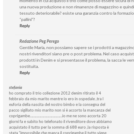
momento in cui acquisto il trio come posso essere sicura di r
una nuova produzione e non rimanenze di magazzino e quind
tessuto deteriorabile? esiste una garanzia contro la formazi
“pallini”?
Reply
Redazione Peg Perego
Gentile Maria, non possiamo sapere se i prodotti a magazzino
nostri rivenditori siano pre o post problema. Nel caso acquis
prodotti in Denim e si presentasse il problema, la sacca le ver
sostituita.
Reply
stefania
ho comprato il trio collezione 2012 denim ritirato il 4
febbraio da mio marito mentre io ero in ospedale ,tra l
euforia della nascita del nostro bimbo e la consegna del
pacco sigillato mio marito non si è accorto la mancanza del
coprigambe………………………………io me ne sono accorta 20
giorni fa e subito ho telefonato il rivenditore dove abbiamo
acquistato il tutto per la somma di 688 euro ,la risposta è
stata “impossibile che manca il coprigambe il tutto viene