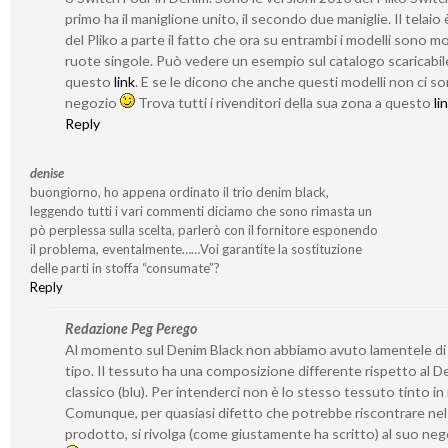
primo ha il maniglione unito, il secondo due maniglie. Il telaio 
del Pliko a parte il fatto che ora su entrambi i modelli sono m
ruote singole. Può vedere un esempio sul catalogo scaricabil
questo
link
. E se le dicono che anche questi modelli non ci s
negozio
Trova tutti i rivenditori della sua zona a questo
li
Reply
denise
buongiorno, ho appena ordinato il trio denim black,
leggendo tutti i vari commenti diciamo che sono rimasta un
pò perplessa sulla scelta, parlerò con il fornitore esponendo
il problema, eventalmente……Voi garantite la sostituzione
delle parti in stoffa “consumate”?
Reply
Redazione Peg Perego
Al momento sul Denim Black non abbiamo avuto lamentele di
tipo. Il tessuto ha una composizione differente rispetto al D
classico (blu). Per intenderci non è lo stesso tessuto tinto i
Comunque, per quasiasi difetto che potrebbe riscontrare nel
prodotto, si rivolga (come giustamente ha scritto) al suo ne