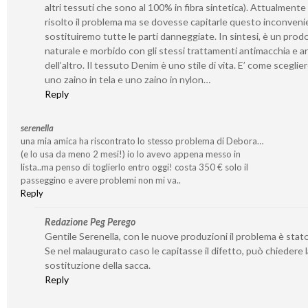
altri tessuti che sono al 100% in fibra sintetica). Attualment
risolto il problema ma se dovesse capitarle questo inconveni
sostituiremo tutte le parti danneggiate. In sintesi, è un prod
naturale e morbido con gli stessi trattamenti antimacchia e a
dell’altro. Il tessuto Denim è uno stile di vita. E’ come sceglier
uno zaino in tela e uno zaino in nylon…
Reply
serenella
una mia amica ha riscontrato lo stesso problema di Debora…
(e lo usa da meno 2 mesi!) io lo avevo appena messo in
lista..ma penso di toglierlo entro oggi! costa 350 € solo il
passeggino e avere problemi non mi va..
Reply
Redazione Peg Perego
Gentile Serenella, con le nuove produzioni il problema è stato
Se nel malaugurato caso le capitasse il difetto, può chiedere l
sostituzione della sacca.
Reply