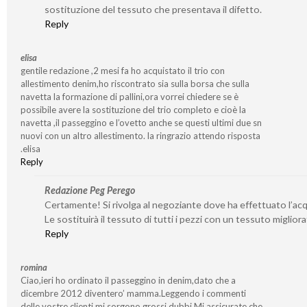
sostituzione del tessuto che presentava il difetto.
Reply
elisa
gentile redazione ,2 mesi fa ho acquistato il trio con
allestimento denim,ho riscontrato sia sulla borsa che sulla
navetta la formazione di pallini,ora vorrei chiedere se è
possibile avere la sostituzione del trio completo e cioè la
navetta ,il passeggino e l’ovetto anche se questi ultimi due sn
nuovi con un altro allestimento. la ringrazio attendo risposta
.elisa
Reply
Redazione Peg Perego
Certamente! Si rivolga al negoziante dove ha effettuato l’acq
Le sostituirà il tessuto di tutti i pezzi con un tessuto migliora
Reply
romina
Ciao,ieri ho ordinato il passeggino in denim,dato che a
dicembre 2012 diventero’ mamma.Leggendo i commenti
delle vostre clienti,mi sorgono grossi dubbi.Mi assicurate che