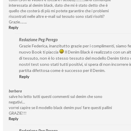
interessata al denim black, dato che mi è stato detto che è
quello che costerà di più mi potete garantire che i problemi
riscontrati nelle altre e-mail sul tessuto sono stati risolti?
Grazie……..
Reply
Redazione Peg Perego
Grazie Federica, inanzitutto grazie per i complimenti, siamo feli
nuovo Book ti piaccia
Il Denim Black è realizzato con un al
di tessuto, non è lo stesso tessuto del modello Denim tinto d
nostri test sono stati tutti positivi, si spera di non incorrere 
partita difettosa come è successo per il Denim.
Reply
barbara
salve ho letto tutti questi commenti sul denim che sono
negativi…
vorrei capire se il modello black denim puo’ fare questi pallini
GRAZIE!!!
Reply
Redazione Peg Perego