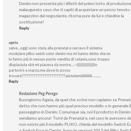
Denim non presenta più i difetti del primo lotto di produzione
malaugurato caso che ti capiti di acquistare un pezzo tenuto 
magazzino dal negoziante, ritorna pure da lui e chiedine la
sostituzione!
Reply
agata
salve…oggi sono stata alla prenatal e cercavo il sistema
modulare pliko swich color denim ma mi hanno detto che nn
lo fanno più in nessun punto vendita di catania,sono troppo
dispiaciuta xkè mi piaceva da morire….:-(((((((((((((((io
partorirò a marzo,ma dove lo posso
trovare?????????????????????????aiutatemiiiiiiiiiiiii……….
Reply
Redazione Peg Perego
Buongiorno Agata, da quel che scrive non capiamo se Prenata
detto che non hanno più quel preciso modello o in generale il
passeggino in Denim. Comunque sia, noi il prodotto in Denim
vendiamo ancora! Torni da Prenatal e, nel caso le avessero d
non esiste più il modello PLIKO, chieda del modello Switch E
o Switch Four in Denim. Sono le versioni 2013 del Pliko Switch