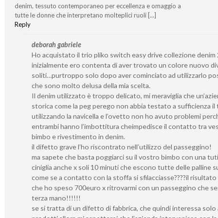
denim, tessuto contemporaneo per eccellenza e omaggio a
tutte le donne che interpretano molteplici ruoli [...]
Reply
deborah gabriele
Ho acquistato il trio pliko switch easy drive collezione denim
inizialmente ero contenta di aver trovato un colore nuovo di
soliti…purtroppo solo dopo aver cominciato ad utilizzarlo po
che sono molto delusa della mia scelta.
Il denim utilizzato è troppo delicato, mi meraviglia che un’azi
storica come la peg perego non abbia testato a sufficienza il
utilizzando la navicella e l’ovetto non ho avuto problemi perc
entrambi hanno l’imbottitura cheimpedisce il contatto tra vest
bimbo e rivestimento in denim.
il difetto grave l’ho riscontrato nell’utilizzo del passeggino!
ma sapete che basta poggiarci su il vostro bimbo con una tuti
ciniglia anche x soli 10 minuti che escono tutte delle palline s
come se a contatto con la stoffa si sfilacciasse????il risultato 
che ho speso 700euro x ritrovarmi con un passeggino che se
terza mano!!!!!!
se si tratta di un difetto di fabbrica, che quindi interessa solo 