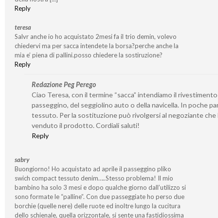
Reply
teresa
Salvr anche io ho acquistato 2mesi fa il trio demin, volevo
chiedervi ma per sacca intendete la borsa?perche anche la
mia e’ piena di pallini.posso chiedere la sostiruzione?
Reply
Redazione Peg Perego
Ciao Teresa, con il termine “sacca” intendiamo il rivestimento
passeggino, del seggiolino auto o della navicella. In poche par
tessuto. Per la sostituzione può rivolgersi al negoziante che 
venduto il prodotto. Cordiali saluti!
Reply
sabry
Buongiorno! Ho acquistato ad aprile il passeggino pliko
swich compact tessuto denim…..Stesso problema! Il mio
bambino ha solo 3 mesi e dopo qualche giorno dall’utilizzo si
sono formate le “palline”. Con due passeggiate ho perso due
borchie (quelle nere) delle ruote ed inoltre lungo la cucitura
dello schienale, quella orizzontale, si sente una fastidiossima