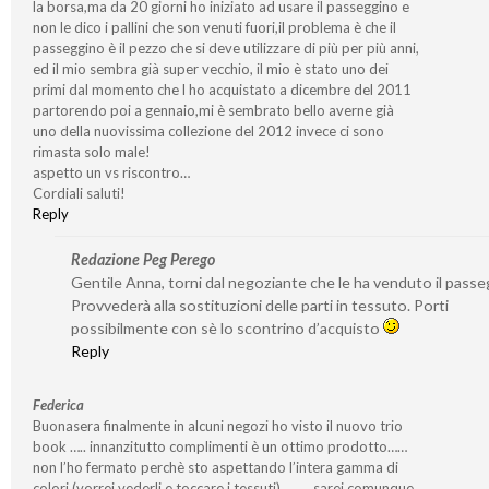
la borsa,ma da 20 giorni ho iniziato ad usare il passeggino e
non le dico i pallini che son venuti fuori,il problema è che il
passeggino è il pezzo che si deve utilizzare di più per più anni,
ed il mio sembra già super vecchio, il mio è stato uno dei
primi dal momento che l ho acquistato a dicembre del 2011
partorendo poi a gennaio,mi è sembrato bello averne già
uno della nuovissima collezione del 2012 invece ci sono
rimasta solo male!
aspetto un vs riscontro…
Cordiali saluti!
Reply
Redazione Peg Perego
Gentile Anna, torni dal negoziante che le ha venduto il passe
Provvederà alla sostituzioni delle parti in tessuto. Porti
possibilmente con sè lo scontrino d’acquisto
Reply
Federica
Buonasera finalmente in alcuni negozi ho visto il nuovo trio
book ….. innanzitutto complimenti è un ottimo prodotto……
non l’ho fermato perchè sto aspettando l’intera gamma di
colori (vorrei vederli e toccare i tessuti)……….sarei comunque