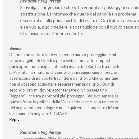
Redazione Peg Perego
Si rivolga al negoziante che le ha venduto il passeggino e chie
sostituzione. La informo che quello dei pallini è un problema
riscontrato sulla prima partita di tessuto. Ora il difetto è stat
e se vuole, può chiedere la sostituzione con il nuovo tessut
Ci scusiamo per l’inconveniente.
simona
Da poco ho iniziato la ricerca per un nuovo passeggino e mi
sono invaghita del vostro pliko switch on track compact
purtroppo molti negozianti della mia citta’ (Bari) , e tra questi
la Prenatal, si rifiutano di vendere i passeggini singoli perche’
asseriscono di non poterli scindere dal trio , o che comunque
non si possono acquistare separatamente dal trio . Quindi
secondo loro mi dovrei accontentare di un passeggino
“leggero” , che tra parentesi gia’ posseggo . Volevo sapere se
questa fosse la politica della Vs azienda o se e’ solo un modo
dei negozianti per spingere noi acquirenti a comprare cio’ che
loro hanno in negozio!!! GRAZIE
Reply
Redazione Peg Perego
Il passeggino Pliko Switch On Track è ordinabile indipende