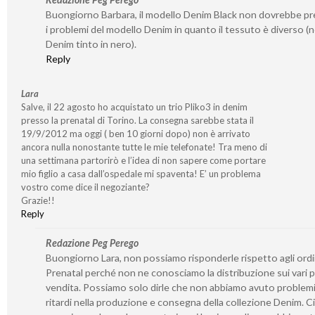
Buongiorno Barbara, il modello Denim Black non dovrebbe p
i problemi del modello Denim in quanto il tessuto è diverso (no
Denim tinto in nero).
Reply
Lara
Salve, il 22 agosto ho acquistato un trio Pliko3 in denim
presso la prenatal di Torino. La consegna sarebbe stata il
19/9/2012 ma oggi ( ben 10 giorni dopo) non è arrivato
ancora nulla nonostante tutte le mie telefonate! Tra meno di
una settimana partorirò e l’idea di non sapere come portare
mio figlio a casa dall’ospedale mi spaventa! E’ un problema
vostro come dice il negoziante?
Grazie!!
Reply
Redazione Peg Perego
Buongiorno Lara, non possiamo risponderle rispetto agli ordin
Prenatal perché non ne conosciamo la distribuzione sui vari p
vendita. Possiamo solo dirle che non abbiamo avuto problemi 
ritardi nella produzione e consegna della collezione Denim. Ci