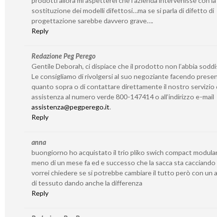
prodotti allora mi aspetterei che l’azienda intervenisse con la
sostituzione dei modelli difettosi…ma se si parla di difetto di
progettazione sarebbe davvero grave….
Reply
Redazione Peg Perego
Gentile Deborah, ci dispiace che il prodotto non l’abbia soddi
Le consigliamo di rivolgersi al suo negoziante facendo prese
quanto sopra o di contattare direttamente il nostro servizio 
assistenza al numero verde 800-147414 o all’indirizzo e-mail
assistenza@pegperego.it
.
Reply
anna
buongiorno ho acquistato il trio pliko swich compact modula
meno di un mese fa ed e successo che la sacca sta cacciando i 
vorrei chiedere se si potrebbe cambiare il tutto però con un a
di tessuto dando anche la differenza
Reply