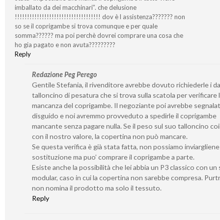
imballato da dei macchinari”. che delusione
!!!!!!!!!!!!!!!!!!!!!!!!!!!!!!!!!!! dov è l assistenza??????? non
so se il coprigambe si trova comunque e per quale
somma?????? ma poi perchè dovrei comprare una cosa che
ho gia pagato e non avuta?????????
Reply
Redazione Peg Perego
Gentile Stefania, il rivenditore avrebbe dovuto richiederle i da
talloncino di pesatura che si trova sulla scatola per verificare 
mancanza del coprigambe. Il negoziante poi avrebbe segnalato
disguido e noi avremmo provveduto a spedirle il coprigambe
mancante senza pagare nulla. Se il peso sul suo talloncino co
con il nostro valore, la copertina non può mancare.
Se questa verifica è già stata fatta, non possiamo inviarglien
sostituzione ma puo’ comprare il coprigambe a parte.
Esiste anche la possibilità che lei abbia un P3 classico con un 
modular, caso in cui la copertina non sarebbe compresa. Purt
non nomina il prodotto ma solo il tessuto.
Reply