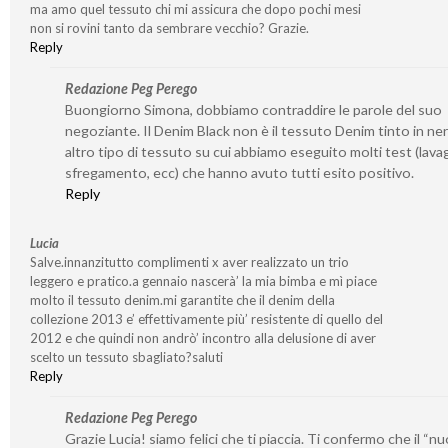
ma amo quel tessuto chi mi assicura che dopo pochi mesi
non si rovini tanto da sembrare vecchio? Grazie.
Reply
Redazione Peg Perego
Buongiorno Simona, dobbiamo contraddire le parole del suo
negoziante. Il Denim Black non è il tessuto Denim tinto in ne
altro tipo di tessuto su cui abbiamo eseguito molti test (lavag
sfregamento, ecc) che hanno avuto tutti esito positivo.
Reply
Lucia
Salve.innanzitutto complimenti x aver realizzato un trio
leggero e pratico.a gennaio nascerà’ la mia bimba e mì piace
molto il tessuto denim.mi garantite che il denim della
collezione 2013 e’ effettivamente più’ resistente di quello del
2012 e che quindi non andrò’ incontro alla delusione di aver
scelto un tessuto sbagliato?saluti
Reply
Redazione Peg Perego
Grazie Lucia! siamo felici che ti piaccia. Ti confermo che il “n