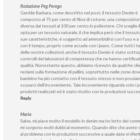
Redazione Peg Perego
Gentile Barbara, come descritto nel post, il tessuto Denim è
composto al 75 per cento di fibra di cotone, una composizio
diversa dai tessuti al 100 per cento in poliestere. Chi sceglie 
opta per un tessuto naturale, il che implica però che il tessuto
sue caratteristiche, è soggetto ad ammorbidirsi con l’uso e a s
con il tempo, proprio come accade con i jeans. Come tutti i t
delle nostre collezioni, anche il tessuto Denim è stato sotto
controlli dei laboratori di competenza che ne hanno certificat
qualità. Nonostante questo, abbiamo ricevuto da qualche cli
reclami sulla formazione di pallini, soprattutto nelle zone dove
bambino ha più contatto con il tessuto stesso e non possia
scusarci dell’incoveniente. Tale incoveniente riguarda solo i p
prodotti realizzati ed è stato risolto con le produzioni succe
Reply
Maria
Salve, mi piace molto il modello in denim ma ho letto dei com
mi sorgono molti dubbi al momento. Quando dite che avete 
al problema con le produzioni successive a quale data vi riferi