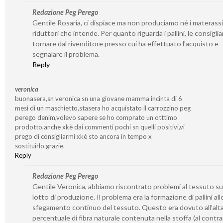
Redazione Peg Perego
Gentile Rosaria, ci dispiace ma non produciamo né i materassin
riduttori che intende. Per quanto riguarda i pallini, le consigli
tornare dal rivenditore presso cui ha effettuato l’acquisto e
segnalare il problema.
Reply
veronica
buonasera,sn veronica sn una giovane mamma incinta di 6
mesi di un maschietto,stasera ho acquistato il carrozzino peg
perego denim,volevo sapere se ho comprato un otttimo
prodotto,anche xkè dai commenti pochi sn quelli positivi,vi
prego di consigliarmi xkè sto ancora in tempo x
sostituirlo.grazie.
Reply
Redazione Peg Perego
Gentile Veronica, abbiamo riscontrato problemi al tessuto su
lotto di produzione. Il problema era la formazione di pallini all
sfegamento continuo del tessuto. Questo era dovuto all’alt
percentuale di fibra naturale contenuta nella stoffa (al contra