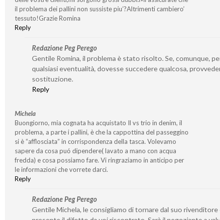
il problema dei pallini non sussiste piu’?Altrimenti cambiero’
tessuto!Grazie Romina
Reply
Redazione Peg Perego
Gentile Romina, il problema è stato risolto. Se, comunque, pe
qualsiasi eventualità, dovesse succedere qualcosa, provvede
sostituzione.
Reply
Michela
Buongiorno, mia cognata ha acquistato Il vs trio in denim, il
problema, a parte i pallini, è che la cappottina del passeggino
si è “afflosciata” in corrispondenza della tasca. Volevamo
sapere da cosa puó dipendere( lavato a mano con acqua
fredda) e cosa possiamo fare. Vi ringraziamo in anticipo per
le informazioni che vorrete darci.
Reply
Redazione Peg Perego
Gentile Michela, le consigliamo di tornare dal suo rivenditore 
presente il difetto da voi riscontrato. Sarà il negoziante a valu