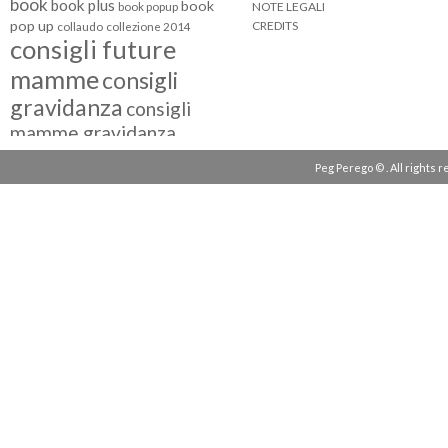
book
book plus
book
NOTE LEGALI
book popup
pop up
CREDITS
collaudo
collezione 2014
consigli future
mamme
consigli
gravidanza
consigli
mamme gravidanza
consigli maternità
Peg Perego © . All rights 
eventi peg perego
facebook fan
facebook
g come giocare
testimonial
fiat 500
giocattoli peg perego
mamme
instagram
blogger
mammeinpeg
passeggini peg perego
peg perego
pliko mini
polaris
prima
review
pappa
quad peg perego
seggiolini auto
seggiolini auto peg
seggiolino auto
perego
seggiolone peg perego
seggioloni