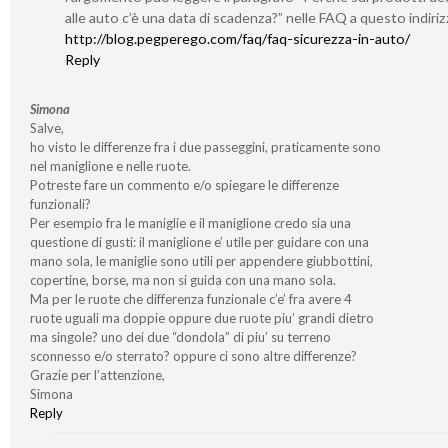
alle auto c’è una data di scadenza?” nelle FAQ a questo indiri
http://blog.pegperego.com/faq/faq-sicurezza-in-auto/
Reply
Simona
Salve,
ho visto le differenze fra i due passeggini, praticamente sono
nel maniglione e nelle ruote.
Potreste fare un commento e/o spiegare le differenze
funzionali?
Per esempio fra le maniglie e il maniglione credo sia una
questione di gusti: il maniglione e’ utile per guidare con una
mano sola, le maniglie sono utili per appendere giubbottini,
copertine, borse, ma non si guida con una mano sola.
Ma per le ruote che differenza funzionale c’e’ fra avere 4
ruote uguali ma doppie oppure due ruote piu’ grandi dietro
ma singole? uno dei due “dondola” di piu’ su terreno
sconnesso e/o sterrato? oppure ci sono altre differenze?
Grazie per l’attenzione,
Simona
Reply