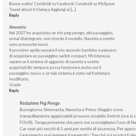
Buona scelta! Condividi su Facebook Condividi su MySpace
Tweet about it Stampa Aggiungi ai [...]
Reply
Simonetta
Nel 2007 ho acquistato un trio peg perego, del passeggìno,
ormai disintegrato, non ricordo il modello. Navetta e ovetto
sono pressoché nuovi.
Il prossimo aprile nascerà il mio secondo bambino e pensavo
di acquistare un passeggino switch compact. Mi interessa
sapere se il sistema di aggancio di navetta e ovetto
acquistati illo tempore possa funzionare anche con il
passeggino nuovo o se tale sistema è stato nel frattempo
modificato.
Grazie
Reply
Redazione Peg Perego
Buongiorno Simonetta, Navetta e Primo Viaggio sono
tranquillamente agganciabili al nuovo modello Switch (ora si 
FOUR). Tenga presente che però noi sconsigliamo l’uso di Na
Car seat più vecchi di 5 anni per motivi di sicurezza. Per appr
l’argomento può leggere il paragrafo “Perché sui prodotti ded