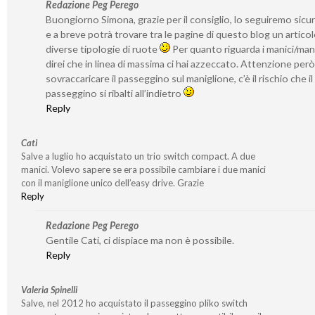
Redazione Peg Perego
Buongiorno Simona, grazie per il consiglio, lo seguiremo sic
e a breve potrà trovare tra le pagine di questo blog un articol
diverse tipologie di ruote
Per quanto riguarda i manici/mani
direi che in linea di massima ci hai azzeccato. Attenzione per
sovraccaricare il passeggino sul maniglione, c’è il rischio che il
passeggino si ribalti all’indietro
Reply
Cati
Salve a luglio ho acquistato un trio switch compact. A due
manici. Volevo sapere se era possibile cambiare i due manici
con il maniglione unico dell’easy drive. Grazie
Reply
Redazione Peg Perego
Gentile Cati, ci dispiace ma non è possibile.
Reply
Valeria Spinelli
Salve, nel 2012 ho acquistato il passeggino pliko switch