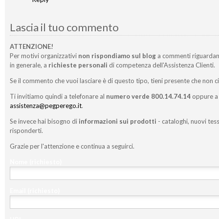
Lascia il tuo commento
ATTENZIONE!
Per motivi organizzativi
non rispondiamo sul blog
a commenti riguardan
in generale, a
richieste personali
di competenza dell'Assistenza Clienti.
Se il commento che vuoi lasciare è di questo tipo, tieni presente che non c
Ti invitiamo quindi a telefonare al
numero verde 800.14.74.14
oppure a 
assistenza@pegperego.it
.
Se invece hai bisogno di
informazioni sui prodotti
- cataloghi, nuovi tess
risponderti.
Grazie per l'attenzione e continua a seguirci.
Nome
(richiesto)
Email
(richiesto)