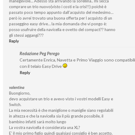
manegevole… Adesso sta arrivando la sorellina.. mi secca
comprare un trio nuovo(visto i costi e la crisi!!) poichè è
passato poco tempo appunto dall’acquisto del medesimo…
però io avrei trovato una buona offerta per l acquisto di un
passeggino easy drive… la mia domanda che vi pongo è:
posso usufruire della navicella e ovetto del compact?? hanno
gli stessi aggangi???
Reply
Redazione Peg Perego
Certamente Enrica, Navetta e Primo Viaggio sono compatibil
con il telaio Easy Drive
Reply
valentina
Buongiorno,
devo acquistare un trio e avevo visto i vostri modelli Easy e
Switch.
La mia necessità è che maniglione o maniglie siano regolabili
in altezza e che la navicella sia il più grande possibile, il
bambino infatti sarà molto lungo
La vostra navicella è considerata una XL?
E’ il mio primo figlio quindi qualsiasi consiglio è ben accetto.