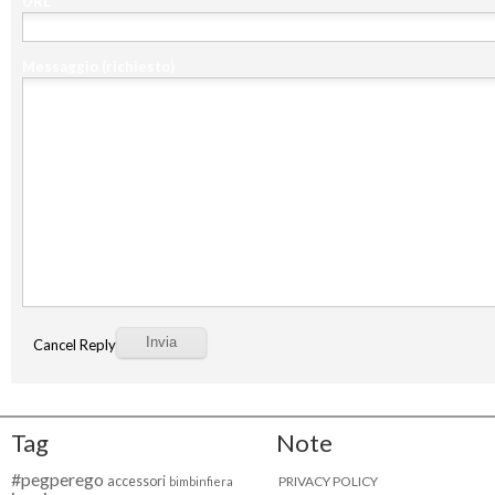
URL
Messaggio
(richiesto)
Cancel Reply
Tag
Note
#pegperego
accessori
PRIVACY POLICY
bimbinfiera