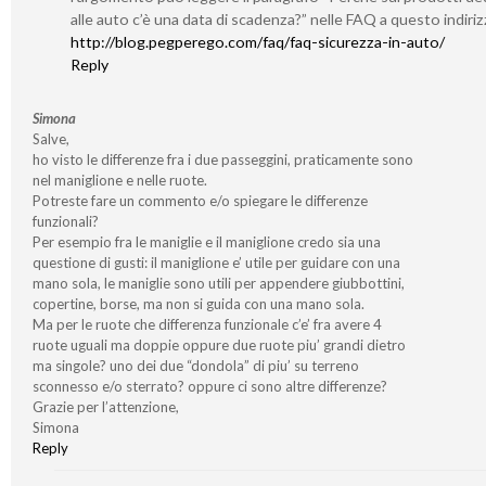
alle auto c’è una data di scadenza?” nelle FAQ a questo indiri
http://blog.pegperego.com/faq/faq-sicurezza-in-auto/
Reply
Simona
Salve,
ho visto le differenze fra i due passeggini, praticamente sono
nel maniglione e nelle ruote.
Potreste fare un commento e/o spiegare le differenze
funzionali?
Per esempio fra le maniglie e il maniglione credo sia una
questione di gusti: il maniglione e’ utile per guidare con una
mano sola, le maniglie sono utili per appendere giubbottini,
copertine, borse, ma non si guida con una mano sola.
Ma per le ruote che differenza funzionale c’e’ fra avere 4
ruote uguali ma doppie oppure due ruote piu’ grandi dietro
ma singole? uno dei due “dondola” di piu’ su terreno
sconnesso e/o sterrato? oppure ci sono altre differenze?
Grazie per l’attenzione,
Simona
Reply