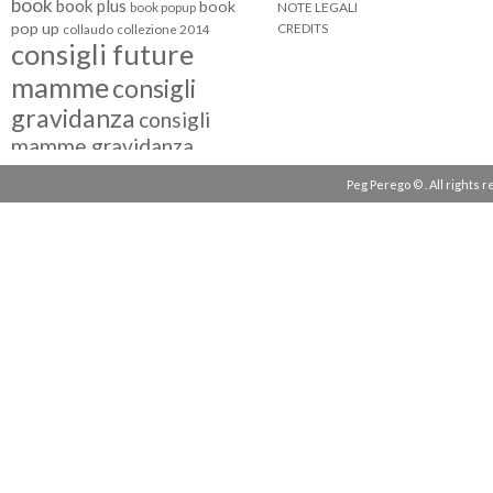
book
book plus
book
NOTE LEGALI
book popup
pop up
CREDITS
collaudo
collezione 2014
consigli future
mamme
consigli
gravidanza
consigli
mamme gravidanza
consigli maternità
Peg Perego © . All rights 
eventi peg perego
facebook fan
facebook
g come giocare
testimonial
fiat 500
giocattoli peg perego
mamme
instagram
blogger
mammeinpeg
passeggini peg perego
peg perego
pliko mini
polaris
prima
review
pappa
quad peg perego
seggiolini auto
seggiolini auto peg
seggiolino auto
perego
seggiolone peg perego
seggioloni