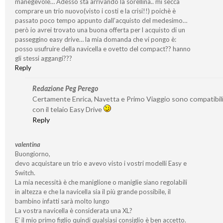
manegevole… Adesso sta arrivando la sorellina.. mi secca
comprare un trio nuovo(visto i costi e la crisi!!) poichè è
passato poco tempo appunto dall’acquisto del medesimo…
però io avrei trovato una buona offerta per l acquisto di un
passeggino easy drive… la mia domanda che vi pongo è:
posso usufruire della navicella e ovetto del compact?? hanno
gli stessi aggangi???
Reply
Redazione Peg Perego
Certamente Enrica, Navetta e Primo Viaggio sono compatibil
con il telaio Easy Drive
Reply
valentina
Buongiorno,
devo acquistare un trio e avevo visto i vostri modelli Easy e
Switch.
La mia necessità è che maniglione o maniglie siano regolabili
in altezza e che la navicella sia il più grande possibile, il
bambino infatti sarà molto lungo
La vostra navicella è considerata una XL?
E’ il mio primo figlio quindi qualsiasi consiglio è ben accetto.