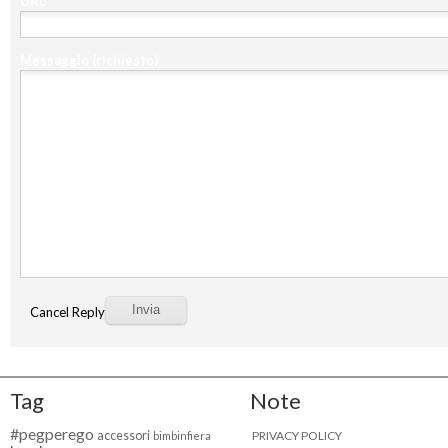
URL
Messaggio
(richiesto)
Cancel Reply
Tag
Note
#pegperego
accessori
PRIVACY POLICY
bimbinfiera