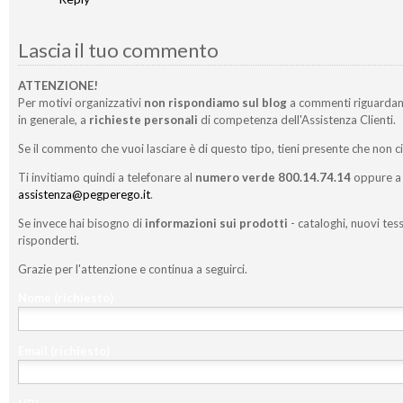
Lascia il tuo commento
ATTENZIONE!
Per motivi organizzativi
non rispondiamo sul blog
a commenti riguardan
in generale, a
richieste personali
di competenza dell'Assistenza Clienti.
Se il commento che vuoi lasciare è di questo tipo, tieni presente che non c
Ti invitiamo quindi a telefonare al
numero verde 800.14.74.14
oppure a 
assistenza@pegperego.it
.
Se invece hai bisogno di
informazioni sui prodotti
- cataloghi, nuovi tess
risponderti.
Grazie per l'attenzione e continua a seguirci.
Nome
(richiesto)
Email
(richiesto)