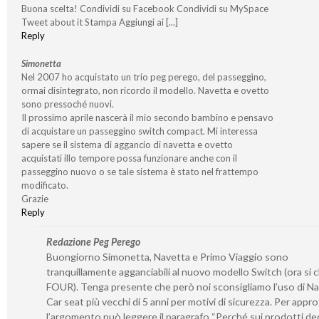
Buona scelta! Condividi su Facebook Condividi su MySpace
Tweet about it Stampa Aggiungi ai [...]
Reply
Simonetta
Nel 2007 ho acquistato un trio peg perego, del passeggìno,
ormai disintegrato, non ricordo il modello. Navetta e ovetto
sono pressoché nuovi.
Il prossimo aprile nascerà il mio secondo bambino e pensavo
di acquistare un passeggino switch compact. Mi interessa
sapere se il sistema di aggancio di navetta e ovetto
acquistati illo tempore possa funzionare anche con il
passeggino nuovo o se tale sistema è stato nel frattempo
modificato.
Grazie
Reply
Redazione Peg Perego
Buongiorno Simonetta, Navetta e Primo Viaggio sono
tranquillamente agganciabili al nuovo modello Switch (ora si 
FOUR). Tenga presente che però noi sconsigliamo l’uso di Na
Car seat più vecchi di 5 anni per motivi di sicurezza. Per appr
l’argomento può leggere il paragrafo “Perché sui prodotti ded