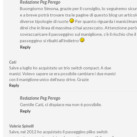
Redazione Peg Perego
Buongiorno Simona, grazie per il consiglio, lo seguiremo sic
e a breve potrà trovare tra le pagine di questo blog un articol
diverse tipologie di ruote
Per quanto riguarda i manici/mani
direi che in linea di massima ci hai azzeccato. Attenzione per
sovraccaricare il passeggino sul maniglione, c’è il rischio che il
passeggino si ribalti all’indietro
Reply
Cati
Salve a luglio ho acquistato un trio switch compact. A due
manici. Volevo sapere se era possibile cambiare i due manici
con il maniglione unico dell’easy drive. Grazie
Reply
Redazione Peg Perego
Gentile Cati, ci dispiace ma non è possibile.
Reply
Valeria Spinelli
Salve, nel 2012 ho acquistato il passeggino pliko switch