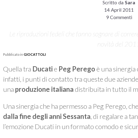
Scritto da
Sara
14 April 2011
9 Commenti
Le riproduzioni fedeli che fanno sognare di correre 
novità del 201
Pubblicato in
GIOCATTOLI
Quella tra
Ducati
e
Peg Perego
è una sinergia 
infatti, i punti di contatto tra queste due aziend
una
produzione italiana
distribuita in tutto il
Una sinergia che ha permesso a Peg Perego, c
dalla fine degli anni Sessanta
, di regalare a ta
l’emozione Ducati in un formato comodo e sicur