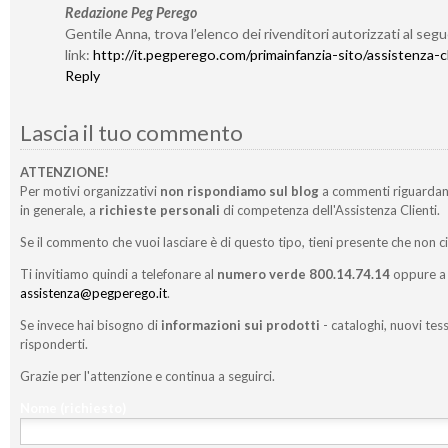
Redazione Peg Perego
Gentile Anna, trova l’elenco dei rivenditori autorizzati al seg
link:
http://it.pegperego.com/primainfanzia-sito/assistenza-cl
Reply
Lascia il tuo commento
ATTENZIONE!
Per motivi organizzativi
non rispondiamo sul blog
a commenti riguardan
in generale, a
richieste personali
di competenza dell'Assistenza Clienti.
Se il commento che vuoi lasciare è di questo tipo, tieni presente che non c
Ti invitiamo quindi a telefonare al
numero verde 800.14.74.14
oppure a 
assistenza@pegperego.it
.
Se invece hai bisogno di
informazioni sui prodotti
- cataloghi, nuovi tess
risponderti.
Grazie per l'attenzione e continua a seguirci.
Nome
(richiesto)