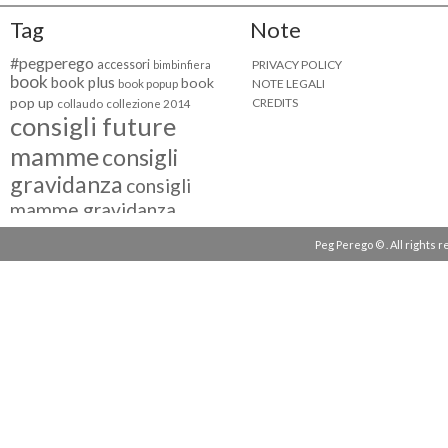
Tag
Note
#pegperego
accessori
PRIVACY POLICY
bimbinfiera
book
book plus
book
NOTE LEGALI
book popup
pop up
CREDITS
collaudo
collezione 2014
consigli future
mamme
consigli
gravidanza
consigli
mamme gravidanza
consigli maternità
Peg Perego © . All rights 
eventi peg perego
facebook fan
facebook
g come giocare
testimonial
fiat 500
giocattoli peg perego
mamme
instagram
blogger
mammeinpeg
passeggini peg perego
peg perego
pliko mini
polaris
prima