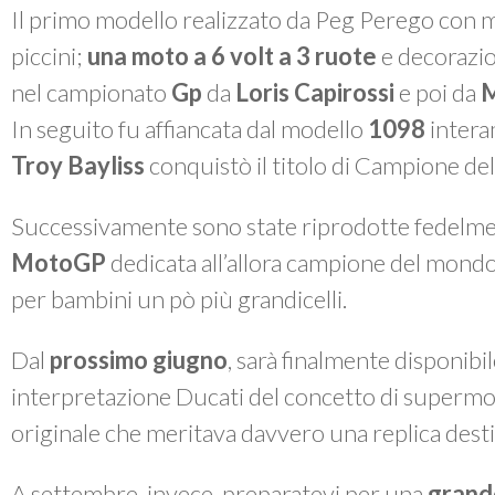
Il primo modello realizzato da Peg Perego con m
piccini;
una moto a 6 volt a 3 ruote
e decorazi
nel campionato
Gp
da
Loris Capirossi
e poi da
M
In seguito fu affiancata dal modello
1098
intera
Troy Bayliss
conquistò il titolo di Campione d
Successivamente sono state riprodotte fedelme
MotoGP
dedicata all’allora campione del mond
per bambini un pò più grandicelli.
Dal
prossimo giugno
, sarà finalmente disponibi
interpretazione Ducati del concetto di
supermo
originale che meritava davvero una replica destin
A settembre, invece, preparatevi per una
grand