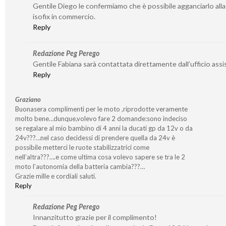
Gentile Diego le confermiamo che è possibile agganciarlo all
isofix in commercio.
Reply
Redazione Peg Perego
Gentile Fabiana sarà contattata direttamente dall’ufficio assi
Reply
Graziano
Buonasera complimenti per le moto ,riprodotte veramente
molto bene…dunque,volevo fare 2 domande:sono indeciso
se regalare al mio bambino di 4 anni la ducati gp da 12v o da
24v???…nel caso decidessi di prendere quella da 24v è
possibile metterci le ruote stabilizzatrici come
nell’altra???….e come ultima cosa volevo sapere se tra le 2
moto l’autonomia della batteria cambia???…
Grazie mille e cordiali saluti.
Reply
Redazione Peg Perego
Innanzitutto grazie per il complimento!