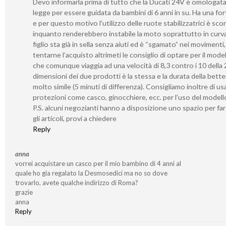
Devo informarla prima di tutto che la Ducati 24V è omologata
legge per essere guidata da bambini di 6 anni in su. Ha una for
e per questo motivo l’utilizzo delle ruote stabilizzatrici è sco
inquanto renderebbero instabile la moto soprattutto in curv
figlio sta già in sella senza aiuti ed è “sgamato” nei movimenti
tentarne l’acquisto altrimeti le consiglio di optare per il mode
che comunque viaggia ad una velocità di 8,3 contro i 10 della 
dimensioni dei due prodotti è la stessa e la durata della bette
molto simile (5 minuti di differenza). Consigliamo inoltre di us
protezioni come casco, ginocchiere, ecc. per l’uso del modell
P.S. alcuni negozianti hanno a disposizione uno spazio per fa
gli articoli, provi a chiedere
Reply
anna
vorrei acquistare un casco per il mio bambino di 4 anni al
quale ho gia regalato la Desmosedici ma no so dove
trovarlo, avete qualche indirizzo di Roma?
grazie
anna
Reply