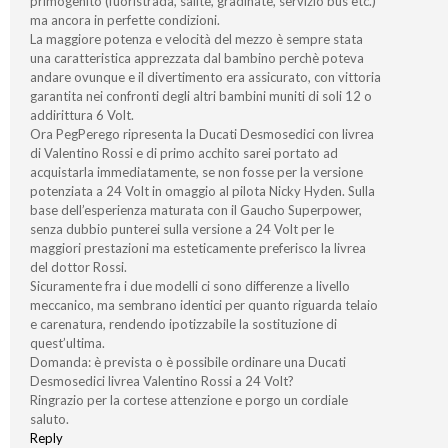
primogenito (fuoristrada, salite, gradinate, servizio bus etc.)
ma ancora in perfette condizioni.
La maggiore potenza e velocità del mezzo è sempre stata
una caratteristica apprezzata dal bambino perchè poteva
andare ovunque e il divertimento era assicurato, con vittoria
garantita nei confronti degli altri bambini muniti di soli 12 o
addirittura 6 Volt.
Ora PegPerego ripresenta la Ducati Desmosedici con livrea
di Valentino Rossi e di primo acchito sarei portato ad
acquistarla immediatamente, se non fosse per la versione
potenziata a 24 Volt in omaggio al pilota Nicky Hyden. Sulla
base dell’esperienza maturata con il Gaucho Superpower,
senza dubbio punterei sulla versione a 24 Volt per le
maggiori prestazioni ma esteticamente preferisco la livrea
del dottor Rossi.
Sicuramente fra i due modelli ci sono differenze a livello
meccanico, ma sembrano identici per quanto riguarda telaio
e carenatura, rendendo ipotizzabile la sostituzione di
quest’ultima.
Domanda: è prevista o è possibile ordinare una Ducati
Desmosedici livrea Valentino Rossi a 24 Volt?
Ringrazio per la cortese attenzione e porgo un cordiale
saluto.
Reply