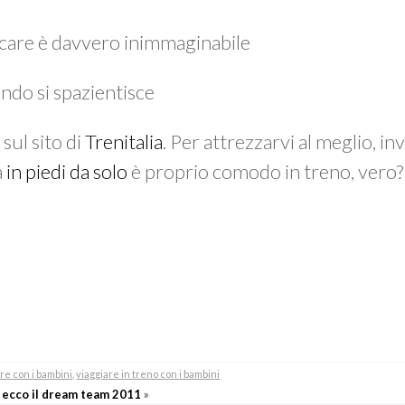
ccare è davvero inimmaginabile
ndo si spazientisce
 sul sito di
Trenitalia
. Per attrezzarvi al meglio, inv
a
in piedi da solo
è proprio comodo in treno, vero?
re con i bambini
,
viaggiare in treno con i bambini
 ecco il dream team 2011
»