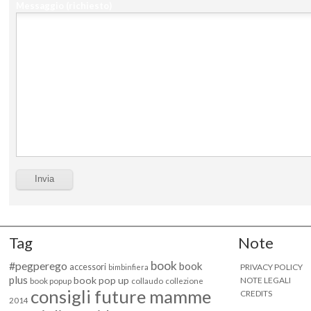
Messaggio
(richiesto)
Tag
Note
book
#pegperego
book
accessori
PRIVACY POLICY
bimbinfiera
plus
book pop up
NOTE LEGALI
book popup
collaudo
collezione
consigli future mamme
CREDITS
2014