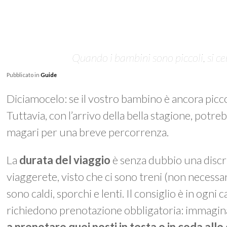
Quando i bambini sono piccoli, si cer
Pubblicato in
Guide
Diciamocelo: se il vostro bambino è ancora piccol
Tuttavia, con l’arrivo della bella stagione, potr
magari per una breve percorrenza.
La
durata del viaggio
è senza dubbio una discri
viaggerete, visto che ci sono treni (non necessar
sono caldi, sporchi e lenti. Il consiglio è in ogni 
richiedono prenotazione obbligatoria: immaginat
a prenotare quei posti in testa o in coda all