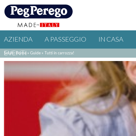
AZIENDA
A PASSEGGIO
IN CASA
EVENTI
Sei in : Home
»
Guide
»
Tutti in carrozza!