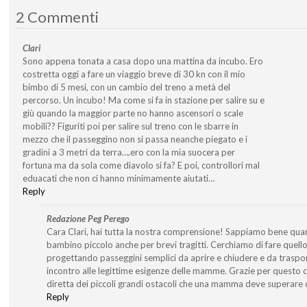
2 Commenti
Clari
Sono appena tonata a casa dopo una mattina da incubo. Ero
costretta oggi a fare un viaggio breve di 30 kn con il mio
bimbo di 5 mesi, con un cambio del treno a metà del
percorso. Un incubo! Ma come si fa in stazione per salire su e
giù quando la maggior parte no hanno ascensori o scale
mobili?? Figuriti poi per salire sul treno con le sbarre in
mezzo che il passeggino non si passa neanche piegato e i
gradini a 3 metri da terra….ero con la mia suocera per
fortuna ma da sola come diavolo si fa? E poi, controllori mal
eduacati che non ci hanno minimamente aiutati…
Reply
Redazione Peg Perego
Cara Clari, hai tutta la nostra comprensione! Sappiamo bene quant
bambino piccolo anche per brevi tragitti. Cerchiamo di fare quel
progettando passeggini semplici da aprire e chiudere e da traspor
incontro alle legittime esigenze delle mamme. Grazie per questo 
diretta dei piccoli grandi ostacoli che una mamma deve superare 
Reply