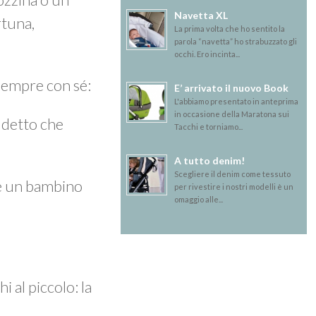
Navetta XL
rtuna,
La prima volta che ho sentito la
parola “navetta” ho strabuzzato gli
occhi. Ero incinta...
 sempre con sé:
E’ arrivato il nuovo Book
L'abbiamo presentato in anteprima
in occasione della Maratona sui
 detto che
Tacchi e torniamo...
A tutto denim!
Scegliere il denim come tessuto
è un bambino
per rivestire i nostri modelli è un
omaggio alle...
i al piccolo: la