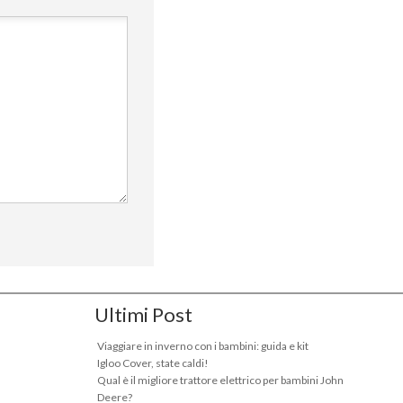
Ultimi Post
Viaggiare in inverno con i bambini: guida e kit
Igloo Cover, state caldi!
Qual è il migliore trattore elettrico per bambini John
Deere?