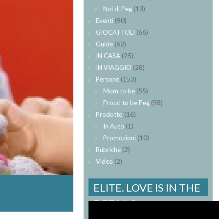
Noi di Peg
(13)
Eventi
(90)
GIOCATTOLI
(66)
Guide
(62)
IN CASA
(25)
IN VIAGGIO
(28)
Persone
(153)
Mom to be
(55)
Proud to be Peg
(98)
Prodotto
(16)
In Auto
(1)
Promozioni
(10)
Rubriche
(2)
Video
(2)
ELITE. LOVE IS IN THE
DETAILS.