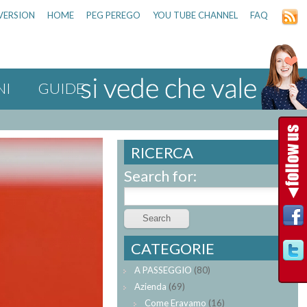
VERSION
HOME
PEG PEREGO
YOU TUBE CHANNEL
FAQ
NI
GUIDE
RICERCA
Search for:
CATEGORIE
A PASSEGGIO
(80)
Azienda
(69)
Come Eravamo
(16)