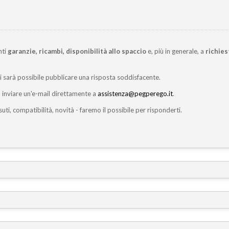
nti
garanzie, ricambi, disponibilità allo spaccio
e, più in generale, a
richies
ci sarà possibile pubblicare una risposta soddisfacente.
inviare un'e-mail direttamente a
assistenza@pegperego.it
.
suti, compatibilità, novità - faremo il possibile per risponderti.