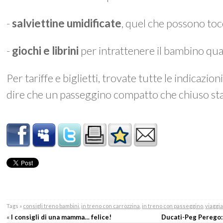
-
salviettine umidificate
, quel che possono to
-
giochi e librini
per intrattenere il bambino qua
Per tariffe e biglietti, trovate tutte le indicazioni
dire che un passeggino compatto che chiuso st
Tags »
consigli treno bambini
,
in treno con carrozzina
,
in treno con passeggino
,
viaggia
«
I consigli di una mamma… felice!
Ducati-Peg Perego: