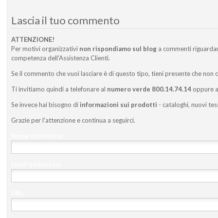
Lascia il tuo commento
ATTENZIONE!
Per motivi organizzativi
non rispondiamo sul blog
a commenti riguarda
competenza dell'Assistenza Clienti.
Se il commento che vuoi lasciare è di questo tipo, tieni presente che non 
Ti invitiamo quindi a telefonare al
numero verde 800.14.74.14
oppure a 
Se invece hai bisogno di
informazioni sui prodotti
- cataloghi, nuovi tes
Grazie per l'attenzione e continua a seguirci.
Nome
(richiesto)
Email
(richiesto)
URL