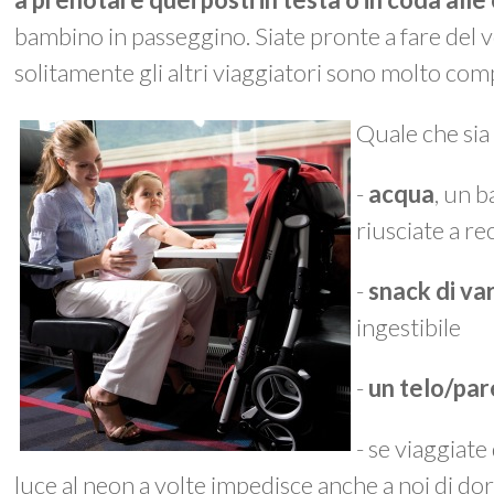
bambino in passeggino. Siate pronte a fare del v
solitamente gli altri viaggiatori sono molto co
Quale che sia 
-
acqua
, un 
riusciate a re
-
snack di var
ingestibile
-
un telo/pa
- se viaggiate
luce al neon a volte impedisce anche a noi di do