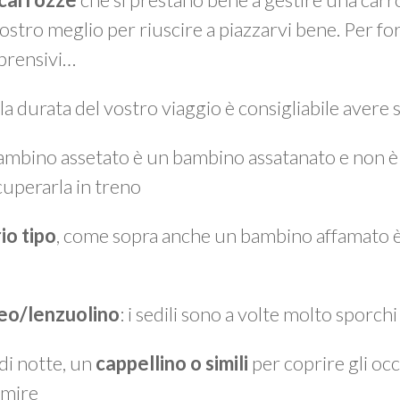
ostro meglio per riuscire a piazzarvi bene. Per fo
mprensivi…
la durata del vostro viaggio è consigliabile avere
bambino assetato è un bambino assatanato e non è
cuperarla in treno
io tipo
, come sopra anche un bambino affamato 
reo/lenzuolino
: i sedili sono a volte molto sporchi
 di notte, un
cappellino o simili
per coprire gli occh
rmire