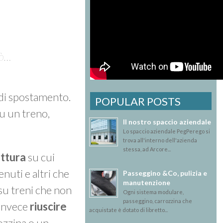
rò…
o di spostamento.
POPULAR POSTS
su un treno,
Il nostro spaccio aziendale
Lo spaccio aziendale PegPerego si
trova all'interno dell'azienda
stessa, ad Arcore...
ettura
su cui
nuti e altri che
Passeggino &Co, pulizia e
manutenzione
su treni che non
Ogni sistema modulare,
passeggino, carrozzina che
 invece
riuscire
acquistate è dotato di libretto...
ozzina o un