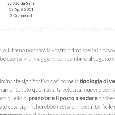
Scritto da
Sara
13 April 2011
2 Commenti
ca di evitare il viaggio in treno. Dovesse capitarvi pe
o, il treno non sarà la vostra prima scelta in cas
ebbe capitarvi di viaggiare con bambino al seguito 
minante significativa così come la
tipologia di v
iamente solo quelli ad alta velocità) nuovi e ben te
caso quello di
prenotare il posto a sedere
anche 
e cosa significherebbe restare in piedi! Difficile
e carrozze
che si prestano bene a gestire una carr