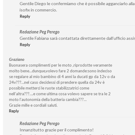
Gentile Diego le confermiamo che è possibile agganciarlo all
isofix in commercio.
Reply
Redazione Peg Perego
Gentile Fabiana sarà contattata direttamente dall’ufficio assi
Reply
Graziano
Buonasera complimenti per le moto ,riprodotte veramente
molto bene…dunque,volevo fare 2 domande:sono indeciso
se regalare al mio bambino di 4 anni la ducati gp da 12v o da
24v???…nel caso decidessi di prendere quella da 24v è
possibile metterci le ruote stabilizzatrici come
nell’altra???….e come ultima cosa volevo sapere se tra le 2
moto l’autonomia della batteria cambia???…
Grazie mille e cordiali saluti.
Reply
Redazione Peg Perego
Innanzitutto grazie per il complimento!