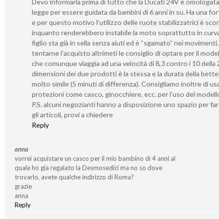
Devo informarla prima di tutto che la Ducati 24V è omologata
legge per essere guidata da bambini di 6 anni in su. Ha una for
e per questo motivo l’utilizzo delle ruote stabilizzatrici è sco
inquanto renderebbero instabile la moto soprattutto in curv
figlio sta già in sella senza aiuti ed è “sgamato” nei movimenti
tentarne l’acquisto altrimeti le consiglio di optare per il mode
che comunque viaggia ad una velocità di 8,3 contro i 10 della 
dimensioni dei due prodotti è la stessa e la durata della bette
molto simile (5 minuti di differenza). Consigliamo inoltre di us
protezioni come casco, ginocchiere, ecc. per l’uso del modell
P.S. alcuni negozianti hanno a disposizione uno spazio per fa
gli articoli, provi a chiedere
Reply
anna
vorrei acquistare un casco per il mio bambino di 4 anni al
quale ho gia regalato la Desmosedici ma no so dove
trovarlo, avete qualche indirizzo di Roma?
grazie
anna
Reply