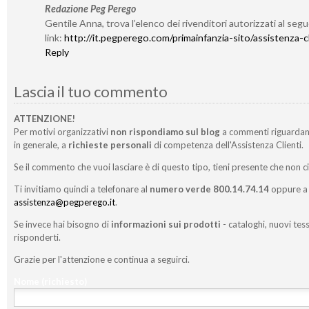
Redazione Peg Perego
Gentile Anna, trova l’elenco dei rivenditori autorizzati al seg
link:
http://it.pegperego.com/primainfanzia-sito/assistenza-cl
Reply
Lascia il tuo commento
ATTENZIONE!
Per motivi organizzativi
non rispondiamo sul blog
a commenti riguardan
in generale, a
richieste personali
di competenza dell'Assistenza Clienti.
Se il commento che vuoi lasciare è di questo tipo, tieni presente che non c
Ti invitiamo quindi a telefonare al
numero verde 800.14.74.14
oppure a 
assistenza@pegperego.it
.
Se invece hai bisogno di
informazioni sui prodotti
- cataloghi, nuovi tess
risponderti.
Grazie per l'attenzione e continua a seguirci.
Nome
(richiesto)