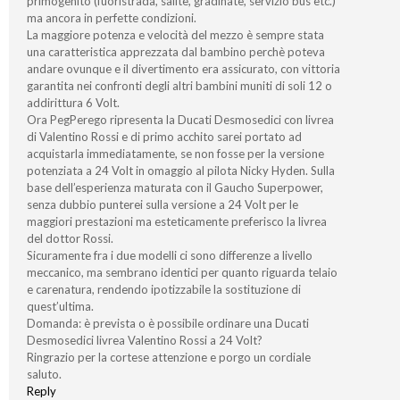
primogenito (fuoristrada, salite, gradinate, servizio bus etc.)
ma ancora in perfette condizioni.
La maggiore potenza e velocità del mezzo è sempre stata
una caratteristica apprezzata dal bambino perchè poteva
andare ovunque e il divertimento era assicurato, con vittoria
garantita nei confronti degli altri bambini muniti di soli 12 o
addirittura 6 Volt.
Ora PegPerego ripresenta la Ducati Desmosedici con livrea
di Valentino Rossi e di primo acchito sarei portato ad
acquistarla immediatamente, se non fosse per la versione
potenziata a 24 Volt in omaggio al pilota Nicky Hyden. Sulla
base dell’esperienza maturata con il Gaucho Superpower,
senza dubbio punterei sulla versione a 24 Volt per le
maggiori prestazioni ma esteticamente preferisco la livrea
del dottor Rossi.
Sicuramente fra i due modelli ci sono differenze a livello
meccanico, ma sembrano identici per quanto riguarda telaio
e carenatura, rendendo ipotizzabile la sostituzione di
quest’ultima.
Domanda: è prevista o è possibile ordinare una Ducati
Desmosedici livrea Valentino Rossi a 24 Volt?
Ringrazio per la cortese attenzione e porgo un cordiale
saluto.
Reply