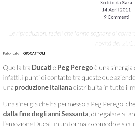
Scritto da
Sara
14 April 2011
9 Commenti
Le riproduzioni fedeli che fanno sognare di correre 
novità del 201
Pubblicato in
GIOCATTOLI
Quella tra
Ducati
e
Peg Perego
è una sinergia 
infatti, i punti di contatto tra queste due aziend
una
produzione italiana
distribuita in tutto il
Una sinergia che ha permesso a Peg Perego, c
dalla fine degli anni Sessanta
, di regalare a ta
l’emozione Ducati in un formato comodo e sicur