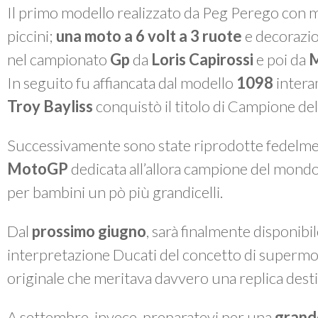
Il primo modello realizzato da Peg Perego con m
piccini;
una moto a 6 volt a 3 ruote
e decorazi
nel campionato
Gp
da
Loris Capirossi
e poi da
M
In seguito fu affiancata dal modello
1098
intera
Troy Bayliss
conquistò il titolo di Campione d
Successivamente sono state riprodotte fedelme
MotoGP
dedicata all’allora campione del mond
per bambini un pò più grandicelli.
Dal
prossimo giugno
, sarà finalmente disponibi
interpretazione Ducati del concetto di
supermo
originale che meritava davvero una replica destin
A settembre, invece, preparatevi per una
grand