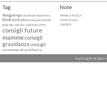
Tag
Note
#pegperego
accessori
PRIVACY POLICY
bimbinfiera
book
book plus
book
NOTE LEGALI
book popup
pop up
CREDITS
collaudo
collezione 2014
consigli future
mamme
consigli
gravidanza
consigli
mamme gravidanza
consigli maternità
Peg Perego © . All rights 
eventi peg perego
facebook fan
facebook
g come giocare
testimonial
fiat 500
giocattoli peg perego
mamme
instagram
blogger
mammeinpeg
passeggini peg perego
peg perego
pliko mini
polaris
prima