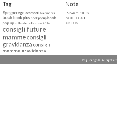
Tag
Note
#pegperego
accessori
PRIVACY POLICY
bimbinfiera
book
book plus
book
NOTE LEGALI
book popup
pop up
CREDITS
collaudo
collezione 2014
consigli future
mamme
consigli
gravidanza
consigli
mamme gravidanza
consigli maternità
Peg Perego © . All rights 
eventi peg perego
facebook fan
facebook
g come giocare
testimonial
fiat 500
giocattoli peg perego
mamme
instagram
blogger
mammeinpeg
passeggini peg perego
peg perego
pliko mini
polaris
prima
review
pappa
quad peg perego