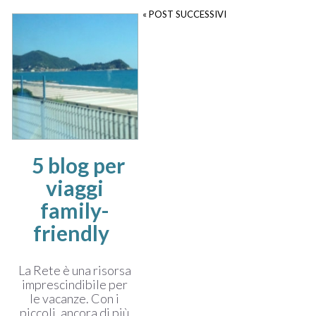
« POST SUCCESSIVI
5 blog per
viaggi
family-
friendly
La Rete è una risorsa
imprescindibile per
le vacanze. Con i
piccoli, ancora di più