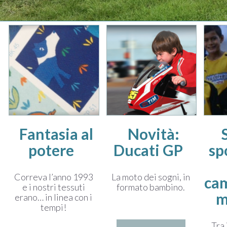
Fantasia al
Novità:
potere
Ducati GP
sp
Correva l’anno 1993
La moto dei sogni, in
cam
e i nostri tessuti
formato bambino.
m
erano… in linea con i
tempi!
Tra 