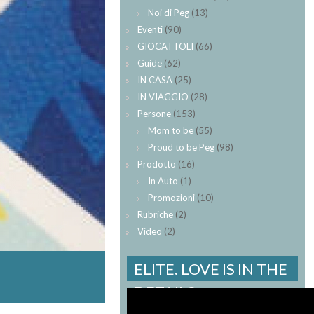
Noi di Peg
(13)
Eventi
(90)
GIOCATTOLI
(66)
Guide
(62)
IN CASA
(25)
IN VIAGGIO
(28)
Persone
(153)
Mom to be
(55)
Proud to be Peg
(98)
Prodotto
(16)
In Auto
(1)
Promozioni
(10)
Rubriche
(2)
Video
(2)
ELITE. LOVE IS IN THE
DETAILS.