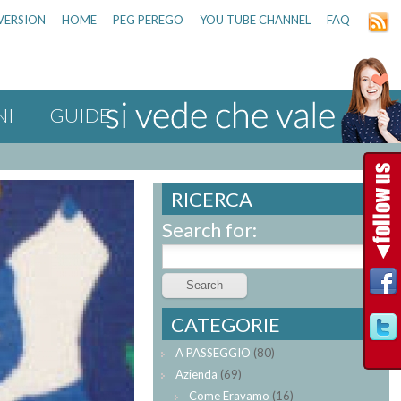
VERSION
HOME
PEG PEREGO
YOU TUBE CHANNEL
FAQ
NI
GUIDE
RICERCA
Search for:
CATEGORIE
A PASSEGGIO
(80)
Azienda
(69)
Come Eravamo
(16)