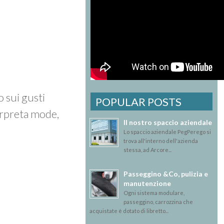
o sui gusti
POPULAR POSTS
terpreta mode,
Il nostro spaccio aziendale
Lo spaccio aziendale PegPerego si
trova all'interno dell'azienda
stessa, ad Arcore...
Passeggino &Co, pulizia e
manutenzione
Ogni sistema modulare,
passeggino, carrozzina che
acquistate è dotato di libretto...