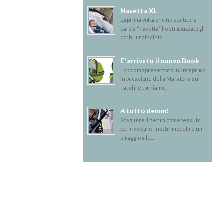
Navetta XL
La prima volta che ho sentito la
parola “navetta” ho strabuzzato gli
occhi. Ero incinta...
E’ arrivato il nuovo Book
L'abbiamo presentato in anteprima
in occasione della Maratona sui
Tacchi e torniamo...
A tutto denim!
Scegliere il denim come tessuto
per rivestire i nostri modelli è un
omaggio alle...