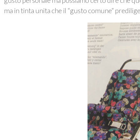
gusto personale ma possiamo certo dire che ques
ma in tinta unita che il “gusto comune” predilige 