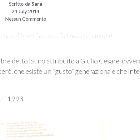
Scritto da
Sara
24 July 2014
Nessun Commento
 nostri tessuti erano… in linea con i tempi!
lebre detto latino attribuito a Giulio Cesare, ovver
, però, che esiste un “gusto” generazionale che in
uti 1993.