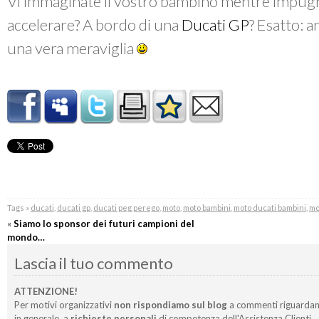
Vi immaginate il vostro bambino mentre impugn
accelerare? A bordo di una
Ducati GP
? Esatto: 
una vera meraviglia
Tags »
ducati
,
ducati gp
,
ducati peg perego
,
moto
,
moto bambini
,
moto ducati bambini
,
mo
«
Siamo lo sponsor dei futuri campioni del
mondo…
Lascia il tuo commento
ATTENZIONE!
Per motivi organizzativi
non rispondiamo sul blog
a commenti riguardan
in generale, a
richieste personali
di competenza dell'Assistenza Clienti.