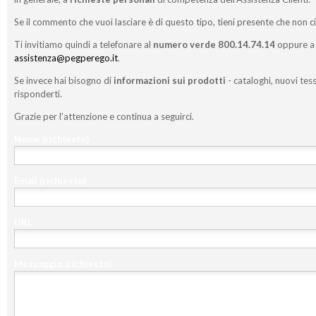
Se il commento che vuoi lasciare è di questo tipo, tieni presente che non c
Ti invitiamo quindi a telefonare al
numero verde 800.14.74.14
oppure a 
assistenza@pegperego.it
.
Se invece hai bisogno di
informazioni sui prodotti
- cataloghi, nuovi tess
risponderti.
Grazie per l'attenzione e continua a seguirci.
Nome
(richiesto)
Email
(richiesto)
URL
Messaggio
(richiesto)