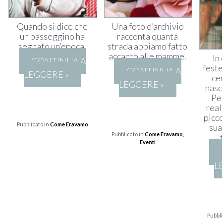
Quando si dice che
Una foto d’archivio
un passeggino ha
racconta quanta
segnato un’epoca.
strada abbiamo fatto
accanto alle mamme.
In
CONTINUA A
feste
CONTINUA A
LEGGERE »
ce
LEGGERE »
nasc
Pe
real
picc
Pubblicato in
Come Eravamo
sua
Pubblicato in
Come Eravamo
,
Eventi
L
Pubbl