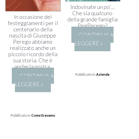
Indovinate un po’…
Che sia qualcuno
In occasione dei
della grande famiglia
festeggiamenti per il
PegPerego?
centenario della
CONTINUA A
nascita di Giuseppe
Perego abbiamo
LEGGERE »
realizzato anche un
piccolo ricordo della
sua storia. Che è
anche la nostra.
CONTINUA A
Pubblicato in
Azienda
LEGGERE »
Pubblicato in
Come Eravamo