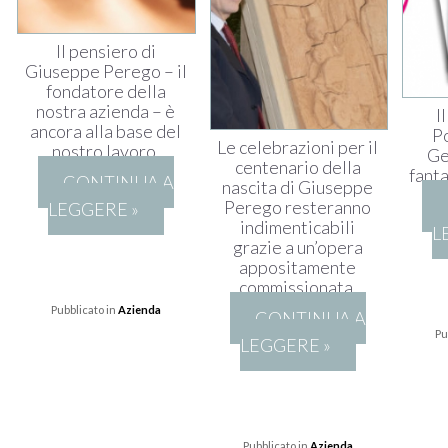
Il pensiero di
Giuseppe Perego – il
fondatore della
nostra azienda – è
I
ancora alla base del
P
Le celebrazioni per il
nostro lavoro.
Ge
centenario della
fanta
CONTINUA A
nascita di Giuseppe
Perego resteranno
LEGGERE »
indimenticabili
L
grazie a un’opera
appositamente
commissionata.
Pubblicato in
Azienda
CONTINUA A
Pu
LEGGERE »
Pubblicato in
Azienda