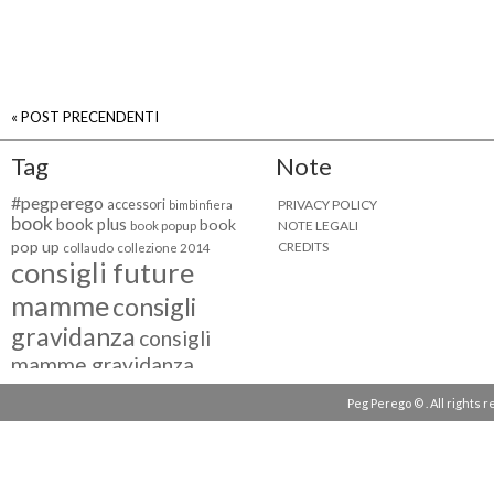
« POST PRECENDENTI
Tag
Note
#pegperego
accessori
PRIVACY POLICY
bimbinfiera
book
book plus
book
NOTE LEGALI
book popup
pop up
CREDITS
collaudo
collezione 2014
consigli future
mamme
consigli
gravidanza
consigli
mamme gravidanza
consigli maternità
Peg Perego © . All rights 
eventi peg perego
facebook fan
facebook
g come giocare
testimonial
fiat 500
giocattoli peg perego