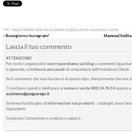
Tags »
award
,
blogger
,
book pop up
,
kidsgo
,
product review
,
recensioni
,
review
«
Buongiorno Instagram!
MammaCheBlog
Lascia il tuo commento
ATTENZIONE!
Per motivi organizzativi
non rispondiamo sul blog
a commenti riguardan
in generale, a
richieste personali
di competenza dell'Assistenza Clienti.
Se il commento che vuoi lasciare è di questo tipo, tieni presente che non c
Ti invitiamo quindi a telefonare al
numero verde 800.14.74.14
oppure a 
assistenza@pegperego.it
.
Se invece hai bisogno di
informazioni sui prodotti
- cataloghi, nuovi tess
risponderti.
Grazie per l'attenzione e continua a seguirci.
Nome
(richiesto)