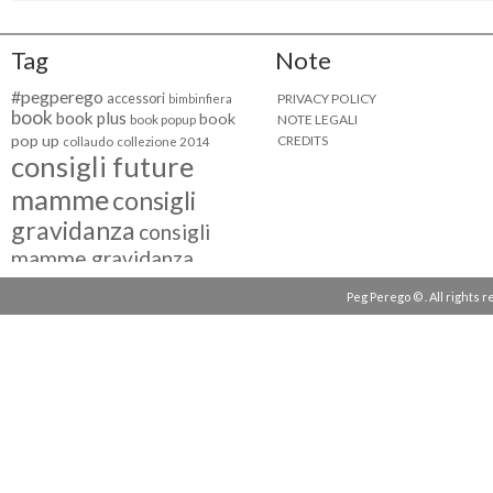
Tag
Note
#pegperego
accessori
PRIVACY POLICY
bimbinfiera
book
book plus
book
NOTE LEGALI
book popup
pop up
CREDITS
collaudo
collezione 2014
consigli future
mamme
consigli
gravidanza
consigli
mamme gravidanza
consigli maternità
Peg Perego © . All rights 
eventi peg perego
facebook fan
facebook
g come giocare
testimonial
fiat 500
giocattoli peg perego
mamme
instagram
blogger
mammeinpeg
passeggini peg perego