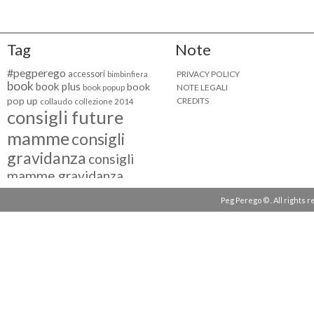
Tag
Note
#pegperego
accessori
PRIVACY POLICY
bimbinfiera
book
book plus
book
NOTE LEGALI
book popup
pop up
CREDITS
collaudo
collezione 2014
consigli future
mamme
consigli
gravidanza
consigli
mamme gravidanza
consigli maternità
Peg Perego © . All rights 
eventi peg perego
facebook fan
facebook
g come giocare
testimonial
fiat 500
giocattoli peg perego
mamme
instagram
blogger
mammeinpeg