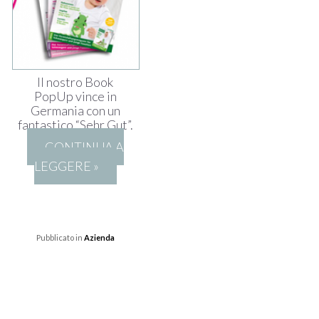
Il nostro Book
PopUp vince in
Germania con un
fantastico “Sehr Gut”.
CONTINUA A
LEGGERE »
Pubblicato in
Azienda