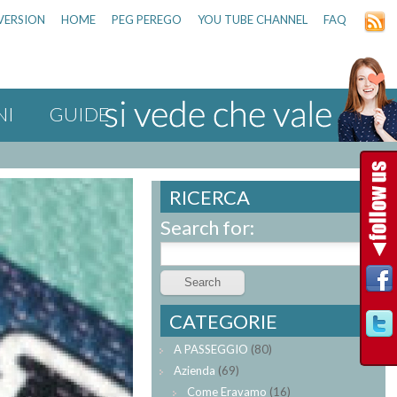
VERSION
HOME
PEG PEREGO
YOU TUBE CHANNEL
FAQ
NI
GUIDE
RICERCA
Search for:
CATEGORIE
A PASSEGGIO
(80)
Azienda
(69)
Come Eravamo
(16)