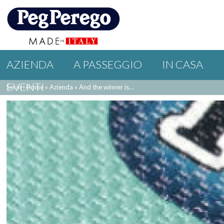
AZIENDA
A PASSEGGIO
IN CASA
EVENTI
Sei in : Home
»
Azienda
»
And the winner is…