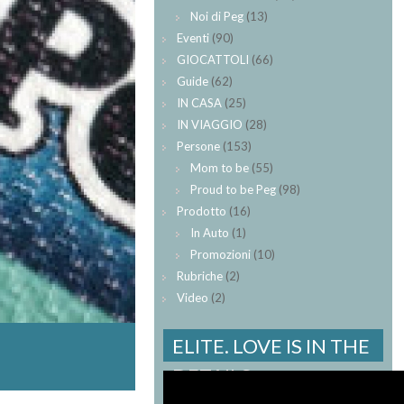
Noi di Peg
(13)
Eventi
(90)
GIOCATTOLI
(66)
Guide
(62)
IN CASA
(25)
IN VIAGGIO
(28)
Persone
(153)
Mom to be
(55)
Proud to be Peg
(98)
Prodotto
(16)
In Auto
(1)
Promozioni
(10)
Rubriche
(2)
Video
(2)
ELITE. LOVE IS IN THE
DETAILS.