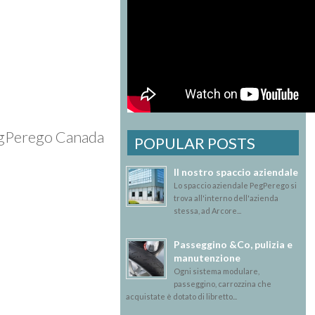
PegPerego Canada
POPULAR POSTS
Il nostro spaccio aziendale
Lo spaccio aziendale PegPerego si
trova all'interno dell'azienda
stessa, ad Arcore...
Passeggino &Co, pulizia e
manutenzione
Ogni sistema modulare,
passeggino, carrozzina che
acquistate è dotato di libretto...