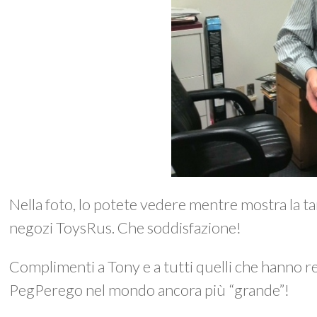
Nella foto, lo potete vedere mentre mostra la ta
negozi ToysRus. Che soddisfazione!
Complimenti a Tony e a tutti quelli che hanno r
PegPerego nel mondo ancora più “grande”!