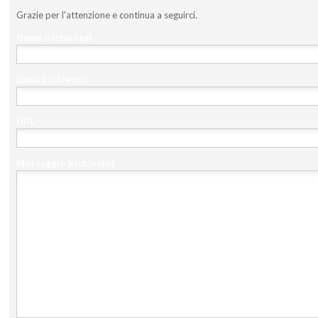
Grazie per l'attenzione e continua a seguirci.
Nome
(richiesto)
Email
(richiesto)
URL
Messaggio
(richiesto)