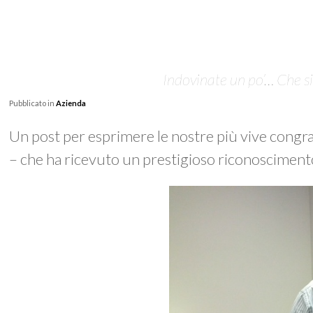
Indovinate un po’… Che s
Pubblicato in
Azienda
Un post per esprimere le nostre più vive congr
– che ha ricevuto un prestigioso riconosciment