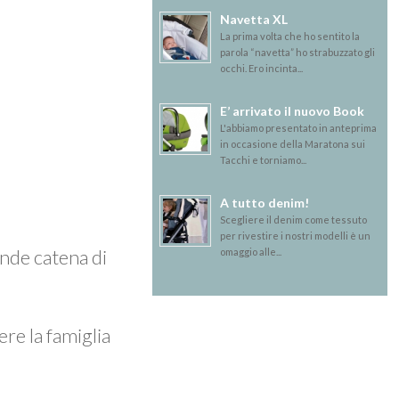
Navetta XL
La prima volta che ho sentito la
parola “navetta” ho strabuzzato gli
occhi. Ero incinta...
E’ arrivato il nuovo Book
L'abbiamo presentato in anteprima
in occasione della Maratona sui
Tacchi e torniamo...
A tutto denim!
Scegliere il denim come tessuto
per rivestire i nostri modelli è un
ande catena di
omaggio alle...
re la famiglia