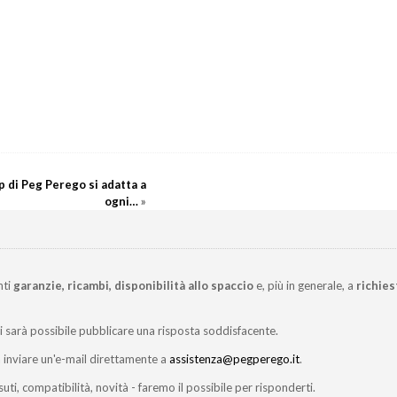
p di Peg Perego si adatta a
ogni…
»
nti
garanzie, ricambi, disponibilità allo spaccio
e, più in generale, a
richies
ci sarà possibile pubblicare una risposta soddisfacente.
inviare un'e-mail direttamente a
assistenza@pegperego.it
.
suti, compatibilità, novità - faremo il possibile per risponderti.