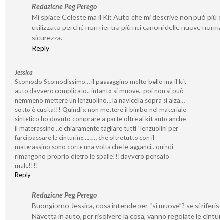
Redazione Peg Perego
Mi spiace Celeste ma il Kit Auto che mi descrive non può più
utilizzato perché non rientra più nei canoni delle nuove norma
sicurezza.
Reply
Jessica
Scomodo Scomodissimo… il passeggino molto bello ma il kit
auto davvero complicato.. intanto si muove.. poi non si può
nemmeno mettere un lenzuolino… la navicella sopra si alza…
sotto è cucita!!! Quindi x non mettere il bimbo nel materiale
sintetico ho dovuto comprare a parte oltre al kit auto anche
il materassino…e chiaramente tagliare tutti i lenzuolini per
farci passare le cinturine……… che oltretutto con il
materassino sono corte una volta che le agganci.. quindi
rimangono proprio dietro le spalle!!!davvero pensato
male!!!!
Reply
Redazione Peg Perego
Buongiorno Jessica, cosa intende per “si muove”? se si riferisc
Navetta in auto, per risolvere la cosa, vanno regolate le cintu