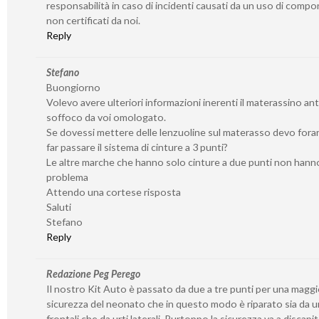
responsabilità in caso di incidenti causati da un uso di compo
non certificati da noi.
Reply
Stefano
Buongiorno
Volevo avere ulteriori informazioni inerenti il materassino ant
soffoco da voi omologato.
Se dovessi mettere delle lenzuoline sul materasso devo forar
far passare il sistema di cinture a 3 punti?
Le altre marche che hanno solo cinture a due punti non han
problema
Attendo una cortese risposta
Saluti
Stefano
Reply
Redazione Peg Perego
Il nostro Kit Auto è passato da due a tre punti per una magg
sicurezza del neonato che in questo modo è riparato sia da ur
frontali che da urti laterali. Purtoppo la sicurezza va a discapi