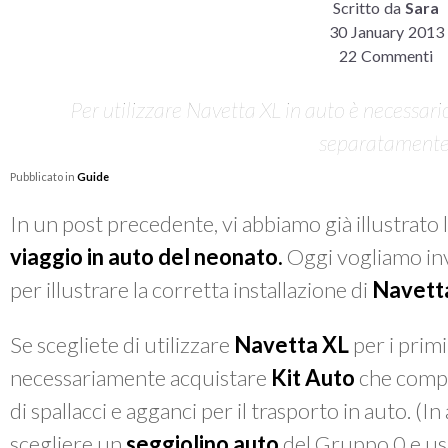
Scritto da
Sara
30 January 2013
22 Commenti
Per utilizzare Navetta XL in auto è necessario
separatamente
Pubblicato in
Guide
In un post precedente, vi abbiamo già illustrato le 
viaggio in auto del neonato.
Oggi vogliamo inv
per illustrare la corretta installazione di
Navett
Se scegliete di utilizzare
Navetta XL
per i primi
necessariamente acquistare
Kit Auto
che compre
di spallacci e agganci per il trasporto in auto. (
scegliere un
seggiolino auto
del Gruppo 0 e usar