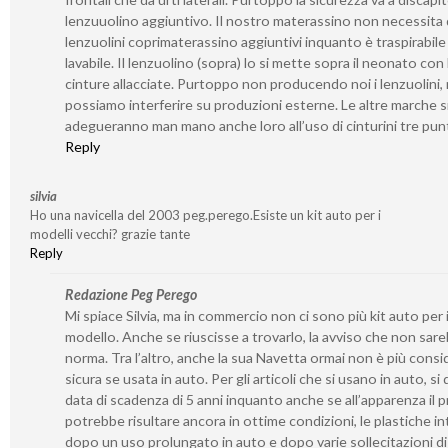
lenzuuolino aggiuntivo. Il nostro materassino non necessita 
lenzuolini coprimaterassino aggiuntivi inquanto è traspirabile
lavabile. Il lenzuolino (sopra) lo si mette sopra il neonato con 
cinture allacciate. Purtoppo non producendo noi i lenzuolini,
possiamo interferire su produzioni esterne. Le altre marche s
adegueranno man mano anche loro all’uso di cinturini tre punt
Reply
silvia
Ho una navicella del 2003 peg.perego.Esiste un kit auto per i
modelli vecchi? grazie tante
Reply
Redazione Peg Perego
Mi spiace Silvia, ma in commercio non ci sono più kit auto per 
modello. Anche se riuscisse a trovarlo, la avviso che non sare
norma. Tra l’altro, anche la sua Navetta ormai non è più consi
sicura se usata in auto. Per gli articoli che si usano in auto, si
data di scadenza di 5 anni inquanto anche se all’apparenza il
potrebbe risultare ancora in ottime condizioni, le plastiche i
dopo un uso prolungato in auto e dopo varie sollecitazioni di