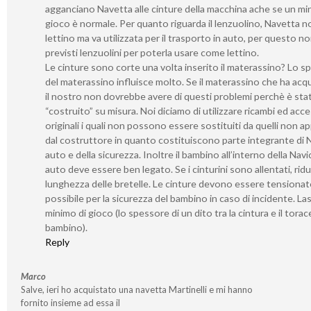
agganciano Navetta alle cinture della macchina ache se un mi
gioco è normale. Per quanto riguarda il lenzuolino, Navetta n
lettino ma va utilizzata per il trasporto in auto, per questo 
previsti lenzuolini per poterla usare come lettino.
Le cinture sono corte una volta inserito il materassino? Lo s
del materassino influisce molto. Se il materassino che ha acq
il nostro non dovrebbe avere di questi problemi perchè è sta
“costruito” su misura. Noi diciamo di utilizzare ricambi ed acce
originali i quali non possono essere sostituiti da quelli non a
dal costruttore in quanto costituiscono parte integrante di N
auto e della sicurezza. Inoltre il bambino all’interno della Navi
auto deve essere ben legato. Se i cinturini sono allentati, ridu
lunghezza delle bretelle. Le cinture devono essere tensionate 
possibile per la sicurezza del bambino in caso di incidente. La
minimo di gioco (lo spessore di un dito tra la cintura e il torac
bambino).
Reply
Marco
Salve, ieri ho acquistato una navetta Martinelli e mi hanno
fornito insieme ad essa il