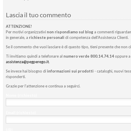
Lascia il tuo commento
ATTENZIONE!
Per motivi organizzativi
non rispondiamo sul blog
a commenti riguardan
in generale, a
richieste personali
di competenza dell'Assistenza Clienti.
Se il commento che vuoi lasciare è di questo tipo, tieni presente che non c
Ti invitiamo quindi a telefonare al
numero verde 800.14.74.14
oppure a 
assistenza@pegperego.it
.
Se invece hai bisogno di
informazioni sui prodotti
- cataloghi, nuovi tess
risponderti.
Grazie per l'attenzione e continua a seguirci.
Nome
(richiesto)
Email
(richiesto)
URL