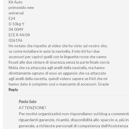
Kit Auto
primonido new
universal
E24
0-10kg Y
04 0049
ECE R 44/04
026196
Ho notato che rispetto al video che ho visto sul vostro sito,
su come installare in auto la navicella, il mio kit ha i due
accessori per capirci quelli con le linguette rosse che vanno
fissati alle due cinture di sicurezza,senza la parte finale con la
fibbia che va attaccata agli anelli della navicella, ma hanno
direttamente ognuno di esso un aggancio che va attaccato
agli anelli della navetta, quindi volevo sapere se il kit che mi
hanno dato è completo così o mancante di accessori. Grazie
Reply
Paola Sala
ATTENZIONE!
Per motivi organizzativi non rispondiamo sul blog a comment
riguardanti garanzie, ricambi, disponibilità allo spaccio e, più in
generale, a richieste personali di competenza dell’Assistenza 