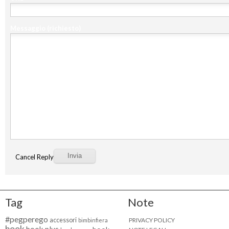
Messaggio
(richiesto)
Cancel Reply
Tag
Note
#pegperego
accessori
PRIVACY POLICY
bimbinfiera
book