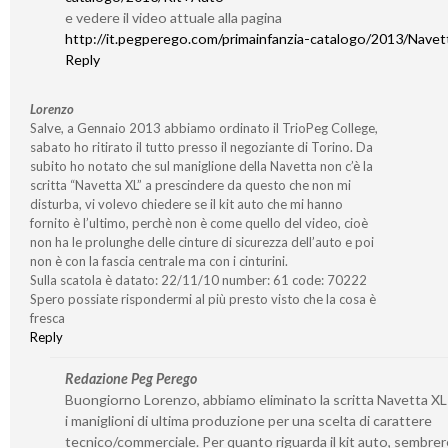
e vedere il video attuale alla pagina
http://it.pegperego.com/primainfanzia-catalogo/2013/Nave
Reply
Lorenzo
Salve, a Gennaio 2013 abbiamo ordinato il TrioPeg College,
sabato ho ritirato il tutto presso il negoziante di Torino. Da
subito ho notato che sul maniglione della Navetta non c’è la
scritta “Navetta XL” a prescindere da questo che non mi
disturba, vi volevo chiedere se il kit auto che mi hanno
fornito è l’ultimo, perchè non è come quello del video, cioè
non ha le prolunghe delle cinture di sicurezza dell’auto e poi
non è con la fascia centrale ma con i cinturini.
Sulla scatola è datato: 22/11/10 number: 61 code: 70222
Spero possiate rispondermi al più presto visto che la cosa è
fresca
Reply
Redazione Peg Perego
Buongiorno Lorenzo, abbiamo eliminato la scritta Navetta XL 
i maniglioni di ultima produzione per una scelta di carattere
tecnico/commerciale. Per quanto riguarda il kit auto, sembre