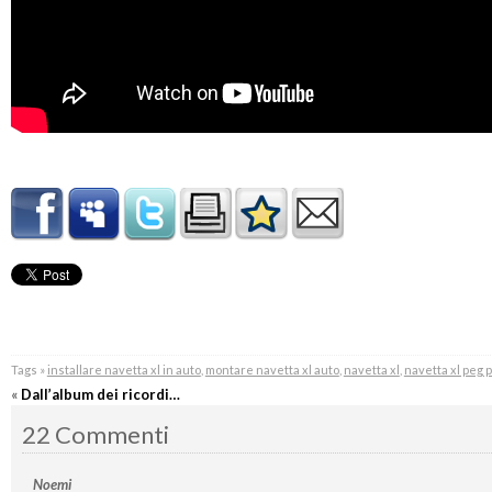
Tags »
installare navetta xl in auto
,
montare navetta xl auto
,
navetta xl
,
navetta xl peg 
«
Dall’album dei ricordi…
22 Commenti
Noemi