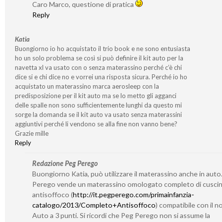
Caro Marco, questione di pratica
Reply
Katia
Buongiorno io ho acquistato il trio book e ne sono entusiasta
ho un solo problema se così si può definire il kit auto per la
navetta xl va usato con o senza materassino perché c’è chi
dice si e chi dice no e vorrei una risposta sicura. Perché io ho
acquistato un materassino marca aerosleep con la
predisposizione per il kit auto ma se lo metto gli agganci
delle spalle non sono sufficientemente lunghi da questo mi
sorge la domanda se il kit auto va usato senza materassini
aggiuntivi perché li vendono se alla fine non vanno bene?
Grazie mille
Reply
Redazione Peg Perego
Buongiorno Katia, può utilizzare il materassino anche in auto
Perego vende un materassino omologato completo di cusci
antisoffoco (
http://it.pegperego.com/primainfanzia-
catalogo/2013/Completo+Antisoffoco
) compatibile con il n
Auto a 3 punti. Si ricordi che Peg Perego non si assume la