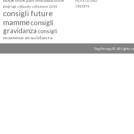
book plus
book
NOTE LEGALI
book popup
pop up
CREDITS
collaudo
collezione 2014
consigli future
mamme
consigli
gravidanza
consigli
mamme gravidanza
consigli maternità
Peg Perego © . All rights 
eventi peg perego
facebook fan
facebook
g come giocare
testimonial
fiat 500
giocattoli peg perego
mamme
instagram
blogger
mammeinpeg
passeggini peg perego
peg perego
pliko mini
polaris
prima
review
pappa
quad peg perego
seggiolini auto
seggiolini auto peg
seggiolino auto
perego
seggiolone peg perego
seggioloni