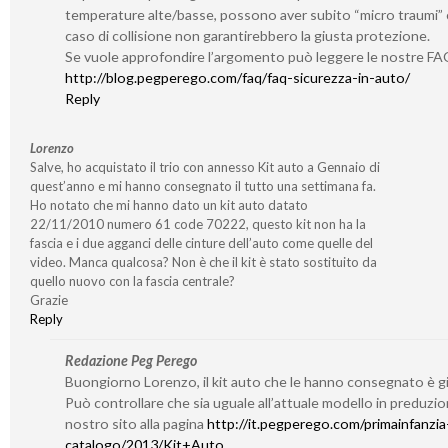
temperature alte/basse, possono aver subito “micro traumi” 
caso di collisione non garantirebbero la giusta protezione.
Se vuole approfondire l’argomento può leggere le nostre F
http://blog.pegperego.com/faq/faq-sicurezza-in-auto/
Reply
Lorenzo
Salve, ho acquistato il trio con annesso Kit auto a Gennaio di
quest’anno e mi hanno consegnato il tutto una settimana fa.
Ho notato che mi hanno dato un kit auto datato
22/11/2010 numero 61 code 70222, questo kit non ha la
fascia e i due agganci delle cinture dell’auto come quelle del
video. Manca qualcosa? Non è che il kit è stato sostituito da
quello nuovo con la fascia centrale?
Grazie
Reply
Redazione Peg Perego
Buongiorno Lorenzo, il kit auto che le hanno consegnato è g
Può controllare che sia uguale all’attuale modello in preduzio
nostro sito alla pagina
http://it.pegperego.com/primainfanzia
catalogo/2013/Kit+Auto