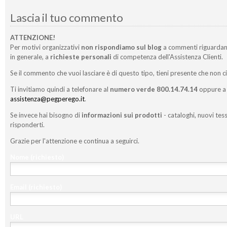
Lascia il tuo commento
ATTENZIONE!
Per motivi organizzativi
non rispondiamo sul blog
a commenti riguardan
in generale, a
richieste personali
di competenza dell'Assistenza Clienti.
Se il commento che vuoi lasciare è di questo tipo, tieni presente che non c
Ti invitiamo quindi a telefonare al
numero verde 800.14.74.14
oppure a 
assistenza@pegperego.it
.
Se invece hai bisogno di
informazioni sui prodotti
- cataloghi, nuovi tess
risponderti.
Grazie per l'attenzione e continua a seguirci.
Nome
(richiesto)
Email
(richiesto)
URL