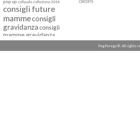
pop up
CREDITS
collaudo
collezione 2014
consigli future
mamme
consigli
gravidanza
consigli
mamme gravidanza
consigli maternità
Peg Perego © . All rights 
eventi peg perego
facebook fan
facebook
g come giocare
testimonial
fiat 500
giocattoli peg perego
mamme
instagram
blogger
mammeinpeg
passeggini peg perego
peg perego
pliko mini
polaris
prima
review
pappa
quad peg perego
seggiolini auto
seggiolini auto peg
seggiolino auto
perego
seggiolone peg perego
seggioloni
sicurezza in auto
seggioloni peg perego