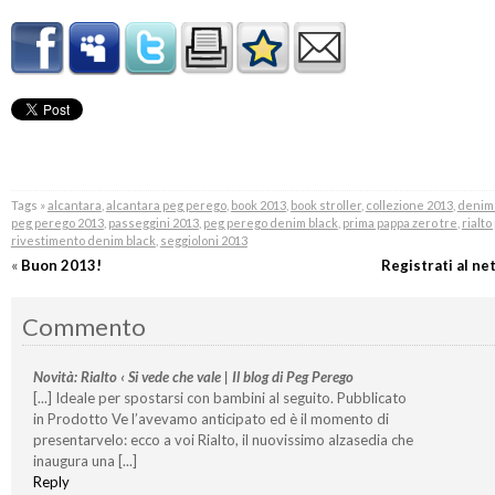
Tags »
alcantara
,
alcantara peg perego
,
book 2013
,
book stroller
,
collezione 2013
,
denim 
peg perego 2013
,
passeggini 2013
,
peg perego denim black
,
prima pappa zero tre
,
rialt
rivestimento denim black
,
seggioloni 2013
«
Buon 2013!
Registrati al n
Commento
Novità: Rialto ‹ Si vede che vale | Il blog di Peg Perego
[...] Ideale per spostarsi con bambini al seguito. Pubblicato
in Prodotto Ve l’avevamo anticipato ed è il momento di
presentarvelo: ecco a voi Rialto, il nuovissimo alzasedia che
inaugura una [...]
Reply