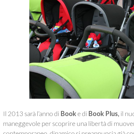
Il 2013 sarà l’anno di
Book
e di
Book Plus,
il nu
maneggevole per scoprire una libertà di muovers
contemporaneo, dinamico si preannuncia già co