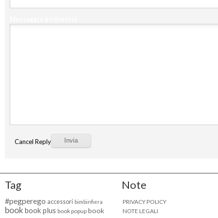
Messaggio
(richiesto)
Cancel Reply
Tag
Note
#pegperego
accessori
PRIVACY POLICY
bimbinfiera
book
book plus
book
NOTE LEGALI
book popup