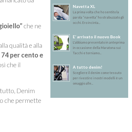
Navetta XL
La prima volta che ho sentito la
parola “navetta” ho strabuzzato gli
occhi. Ero incinta...
gioiello”
che ne
E’ arrivato il nuovo Book
L'abbiamo presentato in anteprima
la qualità e alla
in occasione della Maratona sui
Tacchi e torniamo...
74 per cento e
sì che il
A tutto denim!
Scegliere il denim come tessuto
per rivestire i nostri modelli è un
omaggio alle...
tutto, Denim
ego che permette