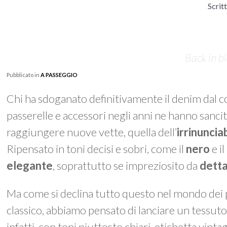
Scrit
Back in bl
Pubblicato in
A PASSEGGIO
Chi ha sdoganato definitivamente il denim dal con
passerelle e accessori negli anni ne hanno sancito 
raggiungere nuove vette, quella dell’
irrinuncia
Ripensato in toni decisi e sobri, come il
nero
e il
elegante
, soprattutto se impreziosito da
detta
Ma come si declina tutto questo nel mondo dei
classico, abbiamo pensato di lanciare un tessut
infatti, con toni piuttosto chiari, etichetta vint