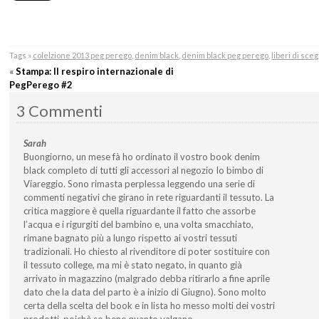
Tags »
colelzione 2013 peg perego
,
denim black
,
denim black peg perego
,
liberi di sce
«
Stampa: Il respiro internazionale di
PegPerego #2
3 Commenti
Sarah
Buongiorno, un mese fà ho ordinato il vostro book denim
black completo di tutti gli accessori al negozio Io bimbo di
Viareggio. Sono rimasta perplessa leggendo una serie di
commenti negativi che girano in rete riguardanti il tessuto. La
critica maggiore è quella riguardante il fatto che assorbe
l’acqua e i rigurgiti del bambino e, una volta smacchiato,
rimane bagnato più a lungo rispetto ai vostri tessuti
tradizionali. Ho chiesto al rivenditore di poter sostituire con
il tessuto college, ma mi è stato negato, in quanto già
arrivato in magazzino (malgrado debba ritirarlo a fine aprile
dato che la data del parto è a inizio di Giugno). Sono molto
certa della scelta del book e in lista ho messo molti dei vostri
prodotti, poichè so bene quanto valgano.