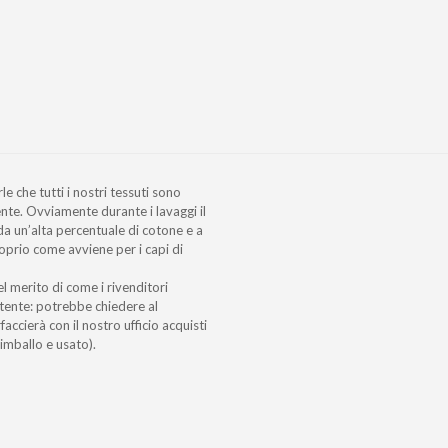
e che tutti i nostri tessuti sono
ente. Ovviamente durante i lavaggi il
a un’alta percentuale di cotone e a
roprio come avviene per i capi di
l merito di come i rivenditori
etente: potrebbe chiedere al
faccierà con il nostro ufficio acquisti
’imballo e usato).