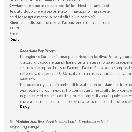
Ovviamente sono in difetto, poichè ho chiesto il cambio di
tessuto dopo che era già arrivato in magazzino, ma sapete
se ci fosse ugualmente la possibilità di un cambio?
Ringrazio anticipatamente per l’attenzione e porgo cordiali
saluti.
Sarah
Reply
Redazione Peg Perego
Buongiorno Sarah, mi scuso per la risposta tardiva. Posso garantirl
trattati antigoccia e quindi hanno tutti la stessa forza idroreppell
tessuto si inzuppa. I tessuti Denim e Denim Black sono composti d
differenza dei tessuti 100% acrilico ha un’asciugatura più lunga p
vestiario.
Per quanto riguarda il cambio di tessuto, non possiamo entrare ne
gestiscono i propri negozi. Ho comunque chiesto all’ufficio comp
negoziante di parlare con il rappresentante di zona il quale si inter
che è già stato allertato (solo se il prodotto non è stato tolto dall
Reply
Set Modular Sportivo: dov’è la copertina? ‹ Si vede che vale | Il
blog di Peg Perego