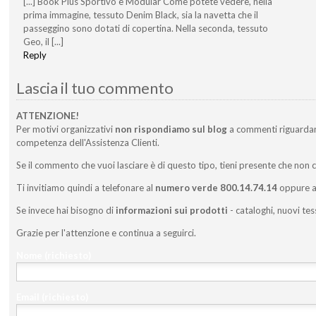
[...] Book Plus Sportivo e Modular Come potete vedere, nella
prima immagine, tessuto Denim Black, sia la navetta che il
passeggino sono dotati di copertina. Nella seconda, tessuto
Geo, il [...]
Reply
Lascia il tuo commento
ATTENZIONE!
Per motivi organizzativi
non rispondiamo sul blog
a commenti riguarda
competenza dell'Assistenza Clienti.
Se il commento che vuoi lasciare è di questo tipo, tieni presente che non 
Ti invitiamo quindi a telefonare al
numero verde 800.14.74.14
oppure a 
Se invece hai bisogno di
informazioni sui prodotti
- cataloghi, nuovi tes
Grazie per l'attenzione e continua a seguirci.
Nome
(richiesto)
Email
(richiesto)