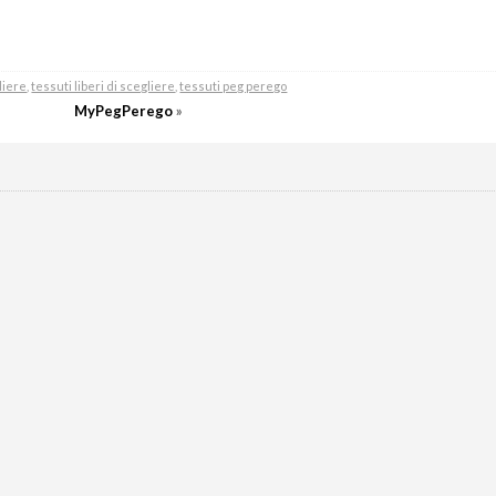
gliere
,
tessuti liberi di scegliere
,
tessuti peg perego
MyPegPerego
»