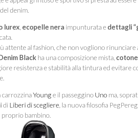
del denim.
lo lurex
,
ecopelle nera
impunturata e
dettagli “
cata.
attente al fashion, che non vogliono rinunciare al
Denim Black
ha una composizione mista,
cotone 
ore resistenza e stabilità alla tintura ed evitare co
e.
La carrozzina
Young
e il passeggino
Uno
ma, soprat
i
di
Liberi di scegliere
, la nuova filosofia PegPer
l proprio bambino.