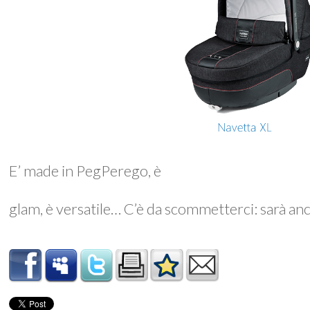
E’ made in PegPerego, è
glam, è versatile… C’è da scommetterci: sarà a