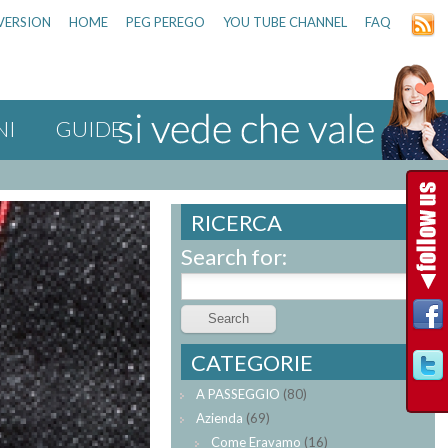
VERSION
HOME
PEG PEREGO
YOU TUBE CHANNEL
FAQ
NI
GUIDE
RICERCA
Search for:
CATEGORIE
A PASSEGGIO
(80)
Azienda
(69)
Come Eravamo
(16)