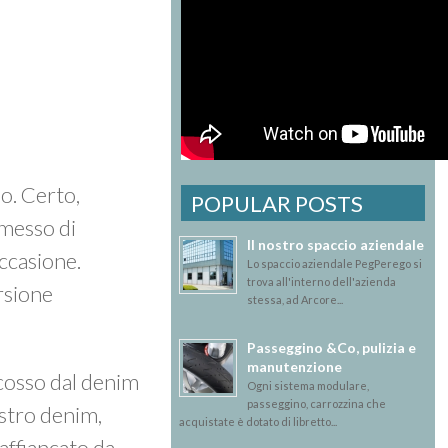
lo. Certo,
POPULAR POSTS
ermesso di
Il nostro spaccio aziendale
ccasione.
Lo spaccio aziendale PegPerego si
trova all'interno dell'azienda
ersione
stessa, ad Arcore...
Passeggino &Co, pulizia e
manutenzione
cosso dal denim
Ogni sistema modulare,
passeggino, carrozzina che
ostro denim,
acquistate è dotato di libretto...
 affiancato da