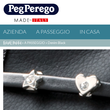
AZIENDA
A PASSEGGIO
IN CASA
EVENTI
Sei in : Home
»
A PASSEGGIO
»
Denim Black