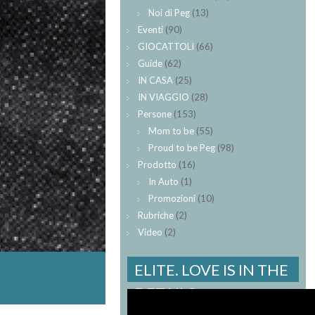
Noi di Peg
(13)
Eventi
(90)
GIOCATTOLI
(66)
Guide
(62)
IN CASA
(25)
IN VIAGGIO
(28)
Persone
(153)
Mom to be
(55)
Proud to be Peg
(98)
Prodotto
(16)
In Auto
(1)
Promozioni
(10)
Rubriche
(2)
Video
(2)
ELITE. LOVE IS IN THE
DETAILS.