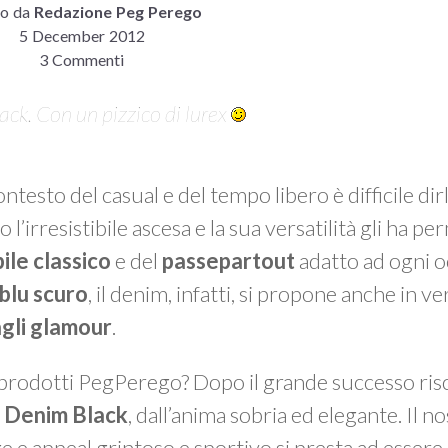
to da
Redazione Peg Perego
5 December 2012
3 Commenti
ack. Con un pizzico di lurex
testo del casual e del tempo libero è difficile dir
l’irresistibile ascesa e la sua versatilità gli ha p
bile classico
e del
passepartout
adatto ad ogni o
blu scuro
, il denim, infatti, si propone anche in v
gli glamour
.
 prodotti PegPerego? Dopo il grande successo ris
o
Denim
Black
, dall’anima sobria ed elegante. Il n
age e appeal grintoso e sportivo si presta ad essere