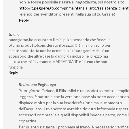
non le fosse possibile risalire al negoziante, sul nostro sito
http://it.pegperego.com/primainfanzia-sito/assistenza-client
l’elenco dei rivenditori presenti nella sua città. Grazie!
Reply
tiziana
buongiorno,ho acquistato il mini pliko pensando che fosse un
ottimo prodotto(considerato il prezzo!!!!!) ma non sono per
niente soddisfatta non ha nemmeno il ripara gambe che è un
accessorio che altre case lo danno già incluso nel prezzo ma
la cosa che mi fa veramente ARRABBIARE è il freno che non
funziona
Reply
Redazione PegPerego
Buongiorno Tiziana, il Pliko Mini è un prodotto molto semplic
leggero, è naturale che la versione base sia poco accessoriata
dispiace molto per la sua insoddisfazione ma, al momento
dell’acquisto, il rivenditore avrebbe dovuto informarla rispett
accessori compresi e a quelli disponibili invece a parte, come l
copertina.
Per quanto riguarda il problema al freno, è necessario verific