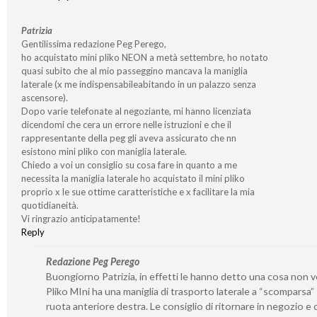
Patrizia
Gentilissima redazione Peg Perego,
ho acquistato mini pliko NEON a metà settembre, ho notato
quasi subito che al mio passeggino mancava la maniglia
laterale (x me indispensabileabitando in un palazzo senza
ascensore).
Dopo varie telefonate al negoziante, mi hanno licenziata
dicendomi che cera un errore nelle istruzioni e che il
rappresentante della peg gli aveva assicurato che nn
esistono mini pliko con maniglia laterale.
Chiedo a voi un consiglio su cosa fare in quanto a me
necessita la maniglia laterale ho acquistato il mini pliko
proprio x le sue ottime caratteristiche e x facilitare la mia
quotidianeità.
Vi ringrazio anticipatamente!
Reply
Redazione Peg Perego
Buongiorno Patrizia, in effetti le hanno detto una cosa non ve
Pliko MIni ha una maniglia di trasporto laterale a “scomparsa” 
ruota anteriore destra. Le consiglio di ritornare in negozio e