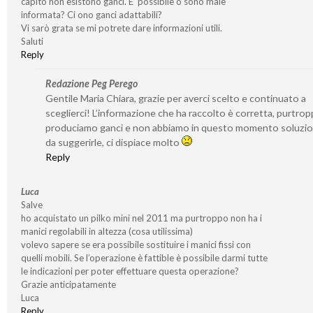
capito non esistono ganci. E’ possibile o sono male
informata? Ci ono ganci adattabili?
Vi sarò grata se mi potrete dare informazioni utili.
Saluti
Reply
Redazione Peg Perego
Gentile Maria Chiara, grazie per averci scelto e continuato a
sceglierci! L’informazione che ha raccolto è corretta, purtro
produciamo ganci e non abbiamo in questo momento soluzio
da suggerirle, ci dispiace molto
Reply
Luca
Salve
ho acquistato un pilko mini nel 2011 ma purtroppo non ha i
manici regolabili in altezza (cosa utilissima)
volevo sapere se era possibile sostituire i manici fissi con
quelli mobili. Se l’operazione è fattible è possibile darmi tutte
le indicazioni per poter effettuare questa operazione?
Grazie anticipatamente
Luca
Reply