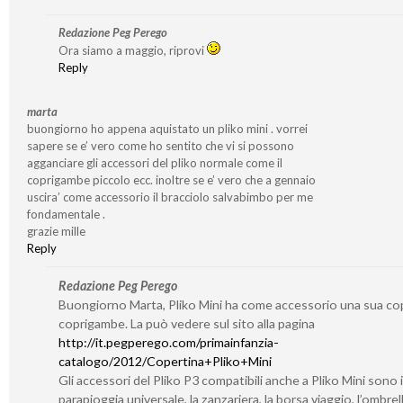
Redazione Peg Perego
Ora siamo a maggio, riprovi
Reply
marta
buongiorno ho appena aquistato un pliko mini . vorrei
sapere se e’ vero come ho sentito che vi si possono
agganciare gli accessori del pliko normale come il
coprigambe piccolo ecc. inoltre se e’ vero che a gennaio
uscira’ come accessorio il bracciolo salvabimbo per me
fondamentale .
grazie mille
Reply
Redazione Peg Perego
Buongiorno Marta, Pliko Mini ha come accessorio una sua co
coprigambe. La può vedere sul sito alla pagina
http://it.pegperego.com/primainfanzia-
catalogo/2012/Copertina+Pliko+Mini
Gli accessori del Pliko P3 compatibili anche a Pliko Mini sono i
parapioggia universale, la zanzariera, la borsa viaggio, l’ombrell