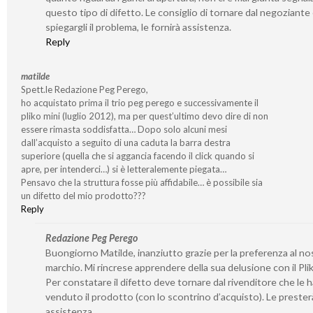
questo tipo di difetto. Le consiglio di tornare dal negoziante
spiegargli il problema, le fornirà assistenza.
Reply
matilde
Spett.le Redazione Peg Perego,
ho acquistato prima il trio peg perego e successivamente il
pliko mini (luglio 2012), ma per quest’ultimo devo dire di non
essere rimasta soddisfatta… Dopo solo alcuni mesi
dall’acquisto a seguito di una caduta la barra destra
superiore (quella che si aggancia facendo il click quando si
apre, per intenderci…) si è letteralemente piegata…
Pensavo che la struttura fosse più affidabile… è possibile sia
un difetto del mio prodotto???
Reply
Redazione Peg Perego
Buongiorno Matilde, inanziutto grazie per la preferenza al no
marchio. Mi rincrese apprendere della sua delusione con il Plik
Per constatare il difetto deve tornare dal rivenditore che le h
venduto il prodotto (con lo scontrino d’acquisto). Le prester
assistenza.