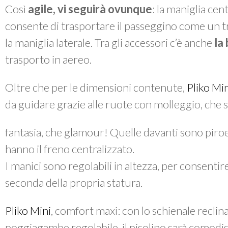
Così
agile, vi seguirà ovunque
: la maniglia cen
consente di trasportare il passeggino come un tr
la maniglia laterale. Tra gli accessori c’è anche
la 
trasporto in aereo.
Oltre che per le dimensioni contenute,
Pliko Min
da guidare grazie alle ruote con molleggio, che 
fantasia, che glamour! Quelle davanti sono piroet
hanno il freno centralizzato.
I manici sono regolabili in altezza, per consen
seconda della propria statura.
Pliko Mini
, comfort maxi: con lo schienale reclinab
poggiagambe regolabile, il pisolino sarà comodi