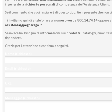
in generale, a
richieste personali
di competenza dell'Assistenza Clienti.
Se il commento che vuoi lasciare è di questo tipo, tieni presente che non c
Ti invitiamo quindi a telefonare al
numero verde 800.14.74.14
oppure a 
assistenza@pegperego.it
.
Se invece hai bisogno di
informazioni sui prodotti
- cataloghi, nuovi tess
risponderti.
Grazie per l'attenzione e continua a seguirci.
Nome
(richiesto)
Email
(richiesto)
URL
Messaggio
(richiesto)