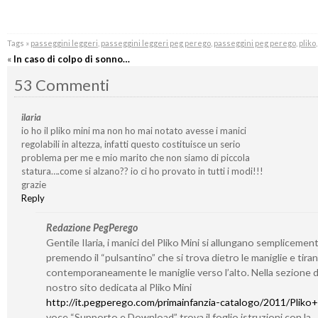
Tags »
passeggini leggeri
,
passeggini leggeri peg perego
,
passeggini peg perego
,
pliko
«
In caso di colpo di sonno…
53 Commenti
ilaria
io ho il pliko mini ma non ho mai notato avesse i manici
regolabili in altezza, infatti questo costituisce un serio
problema per me e mio marito che non siamo di piccola
statura….come si alzano?? io ci ho provato in tutti i modi!!!
grazie
Reply
Redazione PegPerego
Gentile Ilaria, i manici del Pliko Mini si allungano semplicemen
premendo il “pulsantino” che si trova dietro le maniglie e tira
contemporaneamente le maniglie verso l’alto. Nella sezione d
nostro sito dedicata al Pliko Mini
http://it.pegperego.com/primainfanzia-catalogo/2011/Pliko+
voce “Supporto e Download” trova il foglio istruzioni con la