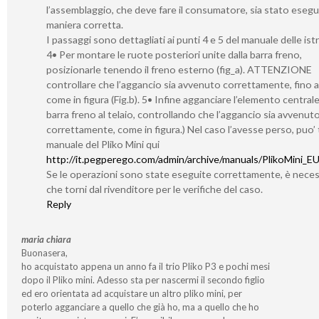
l’assemblaggio, che deve fare il consumatore, sia stato esegu
maniera corretta.
I passaggi sono dettagliati ai punti 4 e 5 del manuale delle ist
4• Per montare le ruote posteriori unite dalla barra freno,
posizionarle tenendo il freno esterno (fig_a). ATTENZIONE
controllare che l’aggancio sia avvenuto correttamente, fino al 
come in figura (Fig.b). 5• Infine agganciare l’elemento centrale
barra freno al telaio, controllando che l’aggancio sia avvenut
correttamente, come in figura.) Nel caso l’avesse perso, puo’ t
manuale del Pliko Mini qui
http://it.pegperego.com/admin/archive/manuals/PlikoMini_E
Se le operazioni sono state eseguite correttamente, è neces
che torni dal rivenditore per le verifiche del caso.
Reply
maria chiara
Buonasera,
ho acquistato appena un anno fa il trio Pliko P3 e pochi mesi
dopo il Pliko mini. Adesso sta per nascermi il secondo figlio
ed ero orientata ad acquistare un altro pliko mini, per
poterlo agganciare a quello che già ho, ma a quello che ho