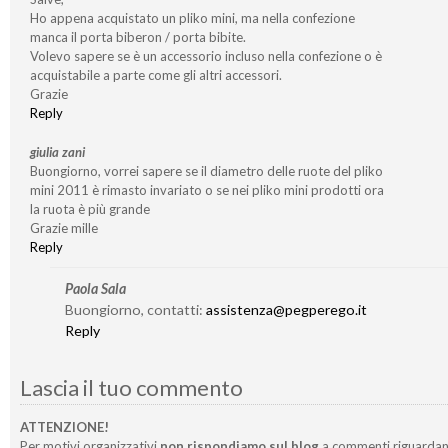
Ho appena acquistato un pliko mini, ma nella confezione
manca il porta biberon / porta bibite.
Volevo sapere se è un accessorio incluso nella confezione o è
acquistabile a parte come gli altri accessori.
Grazie
Reply
giulia zani
Buongiorno, vorrei sapere se il diametro delle ruote del pliko
mini 2011 è rimasto invariato o se nei pliko mini prodotti ora
la ruota è più grande
Grazie mille
Reply
Paola Sala
Buongiorno, contatti:
assistenza@pegperego.it
Reply
Lascia il tuo commento
ATTENZIONE!
Per motivi organizzativi
non rispondiamo sul blog
a commenti riguardan