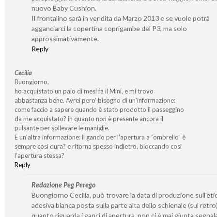
nuovo Baby Cushion.
Il frontalino sarà in vendita da Marzo 2013 e se vuole potrà
agganciarci la copertina coprigambe del P3, ma solo
approssimativamente.
Reply
Cecilia
Buongiorno,
ho acquistato un paio di mesi fa il Mini, e mi trovo
abbastanza bene. Avrei pero’ bisogno di un’informazione:
come faccio a sapere quando è stato prodotto il passeggino
da me acquistato? in quanto non è presente ancora il
pulsante per sollevare le maniglie.
E un’altra informazione: il gancio per l’apertura a “ombrello” è
sempre cosi dura? e ritorna spesso indietro, bloccando cosi
l’apertura stessa?
Reply
Redazione Peg Perego
Buongiorno Cecilia, può trovare la data di produzione sull’eti
adesiva bianca posta sulla parte alta dello schienale (sul retro
quanto riguarda i ganci di apertura, non ci è mai giunta segnal