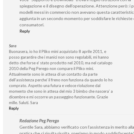
spiegazione e il disegno dell’operazione. Attenzione però: i p
modelli messi in commercio non avevano questa caratteristic
aggiunta in un secondo momento per soddisfare le richieste 
consumatori.
Reply
Sara
Buonasera, io ho il Pliko mini acquistato 8 aprile 2011, e
posso garantire che i manici non sono regolabili, mi hanno
detto che forse e’ stato prodotto nel 2010, ma nel catalogo
2010 della Peg Perego non compare il Pliko mini.
Attualmente sono in attesa di un contatto da parte
dell’assistenza perche’ il freno non funziona da quando lo ho
comprato. Aspetto una futura e veloce rioluzione dal
momento che sono in attesa del mio 3 bimbo che nascera’ a
dicembre e mi occorre un passeggino funzionante. Grazie
mille. Saluti. Sara
Reply
Redazione Peg Perego
Gentile Sara, abbiamo verificato con l’assistenza in merito all
pratica che ci risulta risolta, speriamo in modo soddisfacente