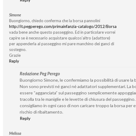
Simone
Buongiorno, chiedo conferma che la borsa pannolini
http://it.pegperego.com/primainfanzia-catalogo/2012/Borsa
vada bene anche questo passeggino. Ed in particolare vorrei
capire se è necessario acquistare qualcos’altro (adattore)
per appenderla al passeggino mi pare manchino dei ganci di
sostegno.
Grazie
Reply
Redazione Peg Perego
Buongiorno Simone, le confermiamo la possibilità di usare la 
Non sono previsti né ganci né adattatori supplementari. La b
essere “agganciata” sul passeggino semplicemente appoggia
tracolla tra le maniglie e le levette di chiusura del passeggino.
consigliamo in ogni caso di non caricare troppo la borsa per ev
rischio di ribaltamento.
Reply
Melissa