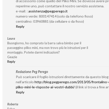
di accessorio come quello del Pliko Mini. Se dovesse avere pr
reperirne uno, può contattare il nostro servizio assistena.
e-mail: :
assistenza@pegperego.it
numero verde: 800147414 (solo da telefono fisso)
centralino: 03960881 (da cellulare o da fisso)
Reply
Laura
Buongiorno, ho comprato la barra salva bimbo per il
passeggino pliko mini, ma non trovo più le istruzioni per il
montaggio. Potete darmi indicazioni?
Geazie
Reply
Redazione Peg Perego
Può scaricare il foglio istruzioni direttamente da questo blog
nell’articolo
http://blog.pegperego.com/2013/05/frontalino-
pliko-mini-le-risposte-ai-vostri-dubbi/
(il link si trova a fine a
Reply
Roberta
Salve,