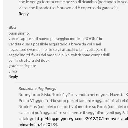
che le venga fornita come pezzo di ricambio (portando lo sco
visto che il prodotto è nuovo ed è coperto da garanzia).
Reply
silvia
buon giorno,
vorrei sapere se il nuovo passeggino modello BOOK è in
vendita o sarà possibile acquistarlo a breve da voi o nei
negozi…ed eventualmente se gli attacchi x la navetta XL e il
seggiolino tri-fix es del modello pliko switch sono compatibili
con la struttura del Book.
grazie anticipate
Silvia
Reply
Redazione Peg Perego
Buongiorno Silvia, Book è già in vendita nei negozi. Navetta X
Primo Viaggio Tri-Fix sono perfettamente agganciabili al telai
Book Plus (completo o sportivo) mentre su Book (completo 
classico) può agganciare solamente il seggiolino (vedi pag.6 d
catalogo
http://blog.pegperego.com/2012/10/il-nuovo-cata
prima-infanzia-2013/
).