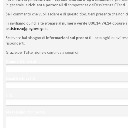
in generale, a
richieste personali
di competenza dell'Assistenza Clienti.
Se il commento che vuoi lasciare è di questo tipo, tieni presente che non c
Ti invitiamo quindi a telefonare al
numero verde 800.14.74.14
oppure a 
assistenza@pegperego.it
.
Se invece hai bisogno di
informazioni sui prodotti
- cataloghi, nuovi tess
risponderti.
Grazie per l'attenzione e continua a seguirci.
Nome
(richiesto)
Email
(richiesto)
URL
Messaggio
(richiesto)