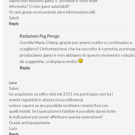
capito non esistono ganci. E’ possibile o sono male
informata? Ci ono ganci adattabili?
Vi sarò grata se mi potrete dare informazioni utili.
Saluti
Reply
Redazione Peg Perego
Gentile Maria Chiara, grazie per averci scelto e continuato a
sceglierci! L’informazione che ha raccolto è corretta, purtro
produciamo ganci e non abbiamo in questo momento soluzio
da suggerirle, ci dispiace molto
Reply
Luca
Salve
ho acquistato un pilko mini nel 2011 ma purtroppo non ha i
manici regolabili in altezza (cosa utilissima)
volevo sapere se era possibile sostituire i manici fissi con
quelli mobili. Se l’operazione è fattible è possibile darmi tutte
le indicazioni per poter effettuare questa operazione?
Grazie anticipatamente
Luca
Reply