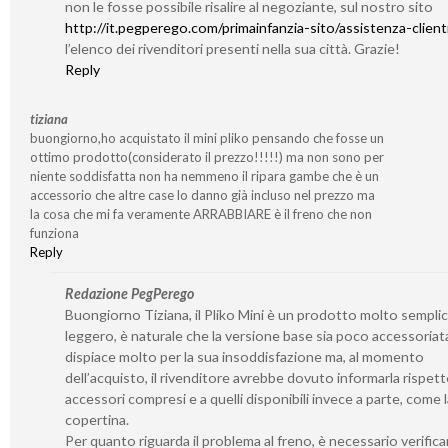
non le fosse possibile risalire al negoziante, sul nostro sito
http://it.pegperego.com/primainfanzia-sito/assistenza-client
l’elenco dei rivenditori presenti nella sua città. Grazie!
Reply
tiziana
buongiorno,ho acquistato il mini pliko pensando che fosse un
ottimo prodotto(considerato il prezzo!!!!!) ma non sono per
niente soddisfatta non ha nemmeno il ripara gambe che è un
accessorio che altre case lo danno già incluso nel prezzo ma
la cosa che mi fa veramente ARRABBIARE è il freno che non
funziona
Reply
Redazione PegPerego
Buongiorno Tiziana, il Pliko Mini è un prodotto molto semplic
leggero, è naturale che la versione base sia poco accessoriata
dispiace molto per la sua insoddisfazione ma, al momento
dell’acquisto, il rivenditore avrebbe dovuto informarla rispett
accessori compresi e a quelli disponibili invece a parte, come l
copertina.
Per quanto riguarda il problema al freno, è necessario verific