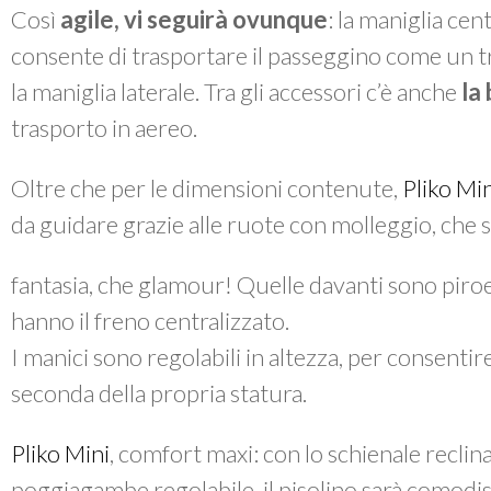
Così
agile, vi seguirà ovunque
: la maniglia cen
consente di trasportare il passeggino come un tr
la maniglia laterale. Tra gli accessori c’è anche
la 
trasporto in aereo.
Oltre che per le dimensioni contenute,
Pliko Min
da guidare grazie alle ruote con molleggio, che 
fantasia, che glamour! Quelle davanti sono piroet
hanno il freno centralizzato.
I manici sono regolabili in altezza, per consen
seconda della propria statura.
Pliko Mini
, comfort maxi: con lo schienale reclinab
poggiagambe regolabile, il pisolino sarà comodi