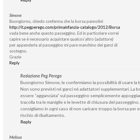
Simone
Buongiorno, chiedo conferma che la borsa pannolini
http://it.pegperego.com/primainfanzia-catalogo/2012/Borsa
vada bene anche questo passeggino. Ed in particolare vorrei
capire se è necessario acquistare qualcos’altro (adattore)
per appenderla al passeggino mi pare manchino dei ganci di
sostegno.
Grazie
Reply
Redazione Peg Perego
Buongiorno Simone, le confermiamo la possibilità di usare la 
Non sono previsti né ganci né adattatori supplementari. La b
essere “agganciata” sul passeggino semplicemente appoggia
tracolla tra le maniglie e le levette di chiusura del passeggino.
consigliamo in ogni caso di non caricare troppo la borsa per ev
rischio di ribaltamento.
Reply
Melissa