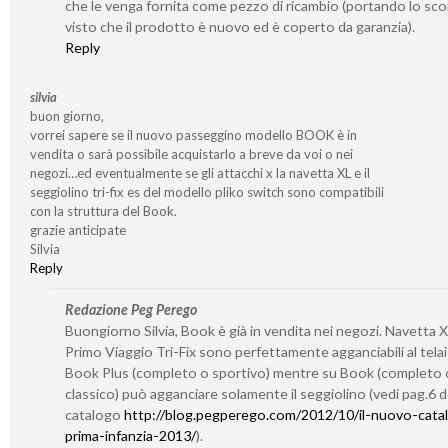
che le venga fornita come pezzo di ricambio (portando lo sco
visto che il prodotto è nuovo ed è coperto da garanzia).
Reply
silvia
buon giorno,
vorrei sapere se il nuovo passeggino modello BOOK è in
vendita o sarà possibile acquistarlo a breve da voi o nei
negozi…ed eventualmente se gli attacchi x la navetta XL e il
seggiolino tri-fix es del modello pliko switch sono compatibili
con la struttura del Book.
grazie anticipate
Silvia
Reply
Redazione Peg Perego
Buongiorno Silvia, Book è già in vendita nei negozi. Navetta X
Primo Viaggio Tri-Fix sono perfettamente agganciabili al telai
Book Plus (completo o sportivo) mentre su Book (completo 
classico) può agganciare solamente il seggiolino (vedi pag.6 d
catalogo
http://blog.pegperego.com/2012/10/il-nuovo-cata
prima-infanzia-2013/
).