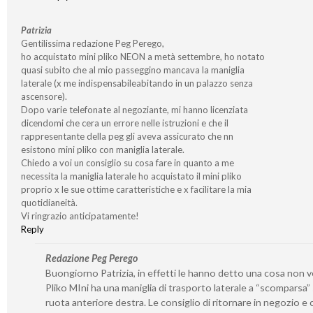
Patrizia
Gentilissima redazione Peg Perego,
ho acquistato mini pliko NEON a metà settembre, ho notato
quasi subito che al mio passeggino mancava la maniglia
laterale (x me indispensabileabitando in un palazzo senza
ascensore).
Dopo varie telefonate al negoziante, mi hanno licenziata
dicendomi che cera un errore nelle istruzioni e che il
rappresentante della peg gli aveva assicurato che nn
esistono mini pliko con maniglia laterale.
Chiedo a voi un consiglio su cosa fare in quanto a me
necessita la maniglia laterale ho acquistato il mini pliko
proprio x le sue ottime caratteristiche e x facilitare la mia
quotidianeità.
Vi ringrazio anticipatamente!
Reply
Redazione Peg Perego
Buongiorno Patrizia, in effetti le hanno detto una cosa non ve
Pliko MIni ha una maniglia di trasporto laterale a “scomparsa” 
ruota anteriore destra. Le consiglio di ritornare in negozio e