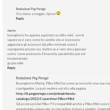
Redazione Peg Perego
Ora siamo a maggio, riprovi
Reply
marta
buongiorno ho appena aquistato un pliko mini . vorrei
sapere se e’ vero come ho sentito che vi si possono
agganciare gli accessori del pliko normale come il
coprigambe piccolo ecc. inoltre se e’ vero che a gennaio
uscira’ come accessorio il bracciolo salvabimbo per me
fondamentale .
grazie mille
Reply
Redazione Peg Perego
Buongiorno Marta, Pliko Mini ha come accessorio una sua co
coprigambe. La può vedere sul sito alla pagina
http://it.pegperego.com/primainfanzia-
catalogo/2012/Copertina+Pliko+Mini
Gli accessori del Pliko P3 compatibili anche a Pliko Mini sono i
parapioggia universale, la zanzariera, la borsa viaggio, l’ombrell