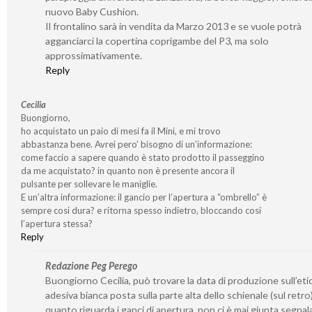
nuovo Baby Cushion.
Il frontalino sarà in vendita da Marzo 2013 e se vuole potrà
agganciarci la copertina coprigambe del P3, ma solo
approssimativamente.
Reply
Cecilia
Buongiorno,
ho acquistato un paio di mesi fa il Mini, e mi trovo
abbastanza bene. Avrei pero’ bisogno di un’informazione:
come faccio a sapere quando è stato prodotto il passeggino
da me acquistato? in quanto non è presente ancora il
pulsante per sollevare le maniglie.
E un’altra informazione: il gancio per l’apertura a “ombrello” è
sempre cosi dura? e ritorna spesso indietro, bloccando cosi
l’apertura stessa?
Reply
Redazione Peg Perego
Buongiorno Cecilia, può trovare la data di produzione sull’eti
adesiva bianca posta sulla parte alta dello schienale (sul retro
quanto riguarda i ganci di apertura, non ci è mai giunta segnal