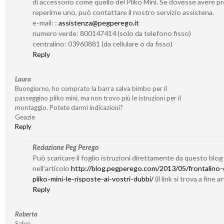
di accessorio come quello del Pliko Mini. Se dovesse avere pr
reperirne uno, può contattare il nostro servizio assistena.
e-mail: :
assistenza@pegperego.it
numero verde: 800147414 (solo da telefono fisso)
centralino: 03960881 (da cellulare o da fisso)
Reply
Laura
Buongiorno, ho comprato la barra salva bimbo per il
passeggino pliko mini, ma non trovo più le istruzioni per il
montaggio. Potete darmi indicazioni?
Geazie
Reply
Redazione Peg Perego
Può scaricare il foglio istruzioni direttamente da questo blog
nell’articolo
http://blog.pegperego.com/2013/05/frontalino-
pliko-mini-le-risposte-ai-vostri-dubbi/
(il link si trova a fine a
Reply
Roberta
Salve,