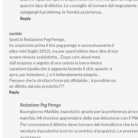
questo tipo di difetto. Le consiglio di tornare dal negoziante
spiegargli il problema, le fornirà assistenza.
Reply
matilde
Spett.le Redazione Peg Perego,
ho acquistato prima il trio peg perego e successivamente il
pliko mini (luglio 2012), ma per quest’ultimo devo dire di non
essere rimasta soddisfatta… Dopo solo alcuni mesi
dall’acquisto a seguito di una caduta la barra destra
superiore (quella che si aggancia facendo il click quando si
apre, per intenderci…) si è letteralemente piegata…
Pensavo che la struttura fosse più affidabile… è possibile sia
un difetto del mio prodotto???
Reply
Redazione Peg Perego
Buongiorno Matilde, inanziutto grazie per la preferenza al no
marchio. Mi rincrese apprendere della sua delusione con il Plik
Per constatare il difetto deve tornare dal rivenditore che le h
venduto il prodotto (con lo scontrino d’acquisto). Le prester
assistenza.