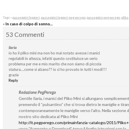
Tags »
passeggini leggeri
,
passeggini leggeri peg perego
,
passeggini peg perego
,
pliko
«
In caso di colpo di sonno…
53 Commenti
ilaria
io ho il pliko mini ma non ho mai notato avesse i manici
regolabili in altezza, infatti questo costituisce un serio
problema per me e mio marito che non siamo di piccola
statura….come si alzano?? io ci ho provato in tutti i modi!!!
grazie
Reply
Redazione PegPerego
Gentile Ilaria, i manici del Pliko Mini si allungano semplicemen
premendo il “pulsantino” che si trova dietro le maniglie e tira
contemporaneamente le maniglie verso l’alto. Nella sezione d
nostro sito dedicata al Pliko Mini
http://it.pegperego.com/primainfanzia-catalogo/2011/Pliko+
voce “Supporto e Download” trova il foglio istruzioni con la