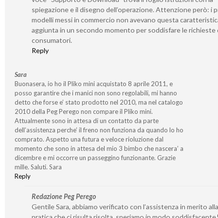
spiegazione e il disegno dell’operazione. Attenzione però: i p
modelli messi in commercio non avevano questa caratteristic
aggiunta in un secondo momento per soddisfare le richieste 
consumatori.
Reply
Sara
Buonasera, io ho il Pliko mini acquistato 8 aprile 2011, e
posso garantire che i manici non sono regolabili, mi hanno
detto che forse e’ stato prodotto nel 2010, ma nel catalogo
2010 della Peg Perego non compare il Pliko mini.
Attualmente sono in attesa di un contatto da parte
dell’assistenza perche’ il freno non funziona da quando lo ho
comprato. Aspetto una futura e veloce rioluzione dal
momento che sono in attesa del mio 3 bimbo che nascera’ a
dicembre e mi occorre un passeggino funzionante. Grazie
mille. Saluti. Sara
Reply
Redazione Peg Perego
Gentile Sara, abbiamo verificato con l’assistenza in merito all
pratica che ci risulta risolta, speriamo in modo soddisfacente