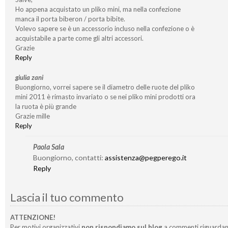
Ho appena acquistato un pliko mini, ma nella confezione
manca il porta biberon / porta bibite.
Volevo sapere se è un accessorio incluso nella confezione o è
acquistabile a parte come gli altri accessori.
Grazie
Reply
giulia zani
Buongiorno, vorrei sapere se il diametro delle ruote del pliko
mini 2011 è rimasto invariato o se nei pliko mini prodotti ora
la ruota è più grande
Grazie mille
Reply
Paola Sala
Buongiorno, contatti:
assistenza@pegperego.it
Reply
Lascia il tuo commento
ATTENZIONE!
Per motivi organizzativi
non rispondiamo sul blog
a commenti riguardan