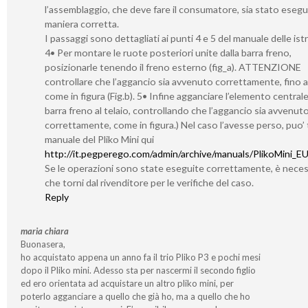
l’assemblaggio, che deve fare il consumatore, sia stato esegu
maniera corretta.
I passaggi sono dettagliati ai punti 4 e 5 del manuale delle ist
4• Per montare le ruote posteriori unite dalla barra freno,
posizionarle tenendo il freno esterno (fig_a). ATTENZIONE
controllare che l’aggancio sia avvenuto correttamente, fino al 
come in figura (Fig.b). 5• Infine agganciare l’elemento centrale
barra freno al telaio, controllando che l’aggancio sia avvenut
correttamente, come in figura.) Nel caso l’avesse perso, puo’ t
manuale del Pliko Mini qui
http://it.pegperego.com/admin/archive/manuals/PlikoMini_E
Se le operazioni sono state eseguite correttamente, è neces
che torni dal rivenditore per le verifiche del caso.
Reply
maria chiara
Buonasera,
ho acquistato appena un anno fa il trio Pliko P3 e pochi mesi
dopo il Pliko mini. Adesso sta per nascermi il secondo figlio
ed ero orientata ad acquistare un altro pliko mini, per
poterlo agganciare a quello che già ho, ma a quello che ho