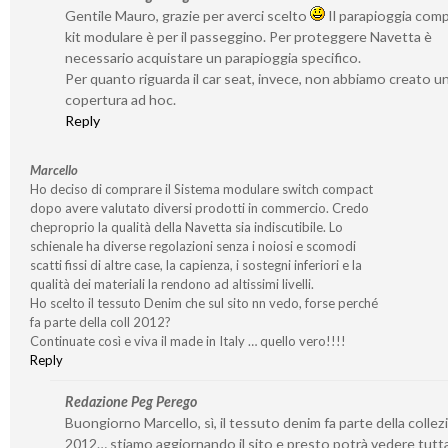
Gentile Mauro, grazie per averci scelto
Il parapioggia com
kit modulare è per il passeggino. Per proteggere Navetta è
necessario acquistare un parapioggia specifico.
Per quanto riguarda il car seat, invece, non abbiamo creato u
copertura ad hoc.
Reply
Marcello
Ho deciso di comprare il Sistema modulare switch compact
dopo avere valutato diversi prodotti in commercio. Credo
cheproprio la qualità della Navetta sia indiscutibile. Lo
schienale ha diverse regolazioni senza i noiosi e scomodi
scatti fissi di altre case, la capienza, i sostegni inferiori e la
qualità dei materiali la rendono ad altissimi livelli.
Ho scelto il tessuto Denim che sul sito nn vedo, forse perché
fa parte della coll 2012?
Continuate così e viva il made in Italy … quello vero!!!!
Reply
Redazione Peg Perego
Buongiorno Marcello, sì, il tessuto denim fa parte della colle
2012… stiamo aggiornando il sito e presto potrà vedere tutta