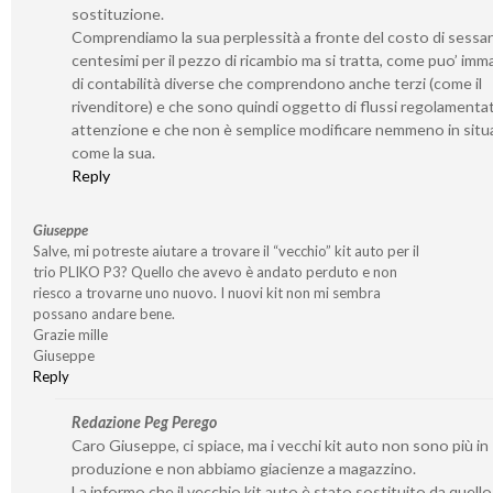
sostituzione.
Comprendiamo la sua perplessità a fronte del costo di sessa
centesimi per il pezzo di ricambio ma si tratta, come puo’ imm
di contabilità diverse che comprendono anche terzi (come il
rivenditore) e che sono quindi oggetto di flussi regolamenta
attenzione e che non è semplice modificare nemmeno in situ
come la sua.
Reply
Giuseppe
Salve, mi potreste aiutare a trovare il “vecchio” kit auto per il
trio PLIKO P3? Quello che avevo è andato perduto e non
riesco a trovarne uno nuovo. I nuovi kit non mi sembra
possano andare bene.
Grazie mille
Giuseppe
Reply
Redazione Peg Perego
Caro Giuseppe, ci spiace, ma i vecchi kit auto non sono più in
produzione e non abbiamo giacienze a magazzino.
La informo che il vecchio kit auto è stato sostituito da quell