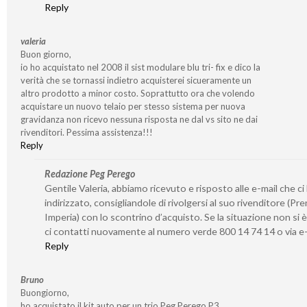
Reply
valeria
Buon giorno,
io ho acquistato nel 2008 il sist modulare blu tri- fix e dico la
verità che se tornassi indietro acquisterei sicueramente un
altro prodotto a minor costo. Soprattutto ora che volendo
acquistare un nuovo telaio per stesso sistema per nuova
gravidanza non ricevo nessuna risposta ne dal vs sito ne dai
rivenditori. Pessima assistenza!!!
Reply
Redazione Peg Perego
Gentile Valeria, abbiamo ricevuto e risposto alle e-mail che ci
indirizzato, consigliandole di rivolgersi al suo rivenditore (Pre
Imperia) con lo scontrino d’acquisto. Se la situazione non si è
ci contatti nuovamente al numero verde 800 14 74 14 o via e-
Reply
Bruno
Buongiorno,
ho acquistato il kit auto per un trio Peg Perego P3