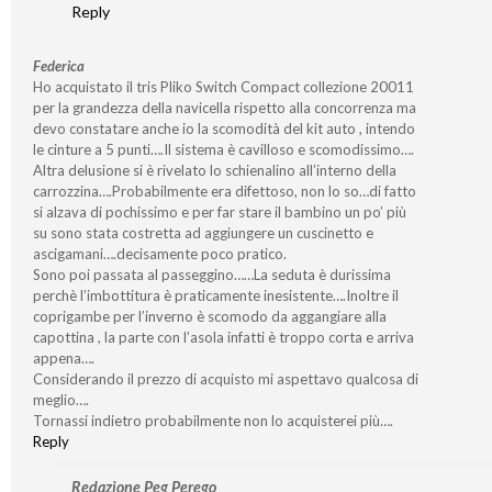
Reply
Federica
Ho acquistato il tris Pliko Switch Compact collezione 20011
per la grandezza della navicella rispetto alla concorrenza ma
devo constatare anche io la scomodità del kit auto , intendo
le cinture a 5 punti….Il sistema è cavilloso e scomodissimo….
Altra delusione si è rivelato lo schienalino all’interno della
carrozzina….Probabilmente era difettoso, non lo so…di fatto
si alzava di pochissimo e per far stare il bambino un po’ più
su sono stata costretta ad aggiungere un cuscinetto e
ascigamani….decisamente poco pratico.
Sono poi passata al passeggino……La seduta è durissima
perchè l’imbottitura è praticamente inesistente….Inoltre il
coprigambe per l’inverno è scomodo da aggangiare alla
capottina , la parte con l’asola infatti è troppo corta e arriva
appena….
Considerando il prezzo di acquisto mi aspettavo qualcosa di
meglio….
Tornassi indietro probabilmente non lo acquisterei più….
Reply
Redazione Peg Perego