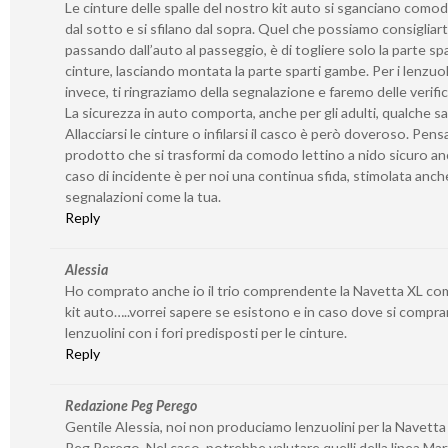
Le cinture delle spalle del nostro kit auto si sganciano com
dal sotto e si sfilano dal sopra. Quel che possiamo consigliarti
passando dall’auto al passeggio, è di togliere solo la parte spa
cinture, lasciando montata la parte sparti gambe. Per i lenzuoli
invece, ti ringraziamo della segnalazione e faremo delle verifi
La sicurezza in auto comporta, anche per gli adulti, qualche sac
Allacciarsi le cinture o infilarsi il casco è però doveroso. Pens
prodotto che si trasformi da comodo lettino a nido sicuro an
caso di incidente è per noi una continua sfida, stimolata anch
segnalazioni come la tua.
Reply
Alessia
Ho comprato anche io il trio comprendente la Navetta XL com
kit auto…..vorrei sapere se esistono e in caso dove si compra
lenzuolini con i fori predisposti per le cinture.
Reply
Redazione Peg Perego
Gentile Alessia, noi non produciamo lenzuolini per la Navetta 
Peg Perego. Nel caso, potrebbe valutare quelli della linea Marti