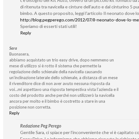
c’è bisogno del Kit Auto, ovvero di un piccolo kit formato da 
di ritenuta tra navicella e cinture dell’auto e dal cinturino 5 pun
bimbo. A questo proposito, leggi l’articolo Il neonato dove l
http://blog.pegperego.com/2012/07/il-neonato-dove-lo-me
Speriamo di esserti stati utili!
Reply
Sara
Buonasera,
abbiamo acquistato un trio easy drive, dopo nemmeno un
mese di utilizzo si è rotto il sistema che permette la
regolazione dello schienale della navicella causando
un’inclinazione laterale dello schienale, a distanza di un mese
il rivenditore dice di non aver avuto nessuna risposta da
voi…mi aspettavo una risposta tempestiva vista l’azienda e il
costo del prodotto anche perché non utilizzerò la navicella
ancora per molto e il bimbo è costretto a stare in una
posizione non corretta.
Reply
Redazione Peg Perego
Gentile Sara, ci spiace per l’inconveniente che vi è capitato con
Eeasy Drive. La informiamo che abbiamo ricevuto la richiesta 