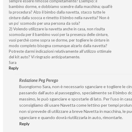
sempre essere rimosse completamente? Esempio: il
bambino dorme, e dobbiamo scendre dalla macchina; quall’è
la procedura? Alzo il bimbo dalla navetta, stacco tutte le
cinture dalla scocca e rimetto il bimbo nella navetta? Non è
un po’ scomodo per una persona da sola?
2) Volendo utilizzare la navetta anche in casa, non risulta
scomoda per il bambino vuoi per la presenza delle cinture,
vuoi perchè come sopra se dorme, per togliere le cinture in
modo completo bisogna comunque alzarlo dalla navetta?
Potreste darmi indicazioni relativamente all’utilizzo ottimale
del kit auto? Vi ringrazio anticipatamente.
Sara
Reply
Redazione Peg Perego
Buongiorno Sara, non è necessario sganciare e togliere le ci
passando dall’auto al passeggino, specialmente se il bimbo d
massimo, le può sganciare e spostarle di lato. Per l’uso in casa
sconsigliamo dii usare Navetta come lettino per tempi prolung
non si prevede di utilizzare a breve Navetta in macchina, le p
sganciare e quando dovrà riutilizzarla in auto, rimontarle.
Reply