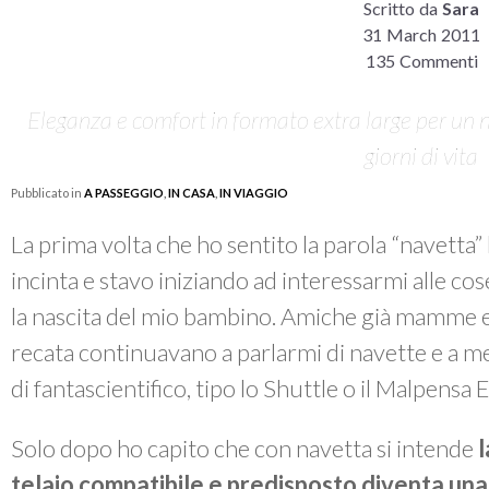
Scritto da
Sara
31 March 2011
135 Commenti
Eleganza e comfort in formato extra large per un n
giorni di vita
Pubblicato in
A PASSEGGIO
,
IN CASA
,
IN VIAGGIO
La prima volta che ho sentito la parola “navetta”
incinta e stavo iniziando ad interessarmi alle c
la nascita del mio bambino. Amiche già mamme e
recata continuavano a parlarmi di navette e a m
di fantascientifico, tipo lo Shuttle o il Malpensa 
Solo dopo ho capito che con navetta si intende
l
telaio compatibile e predisposto diventa una