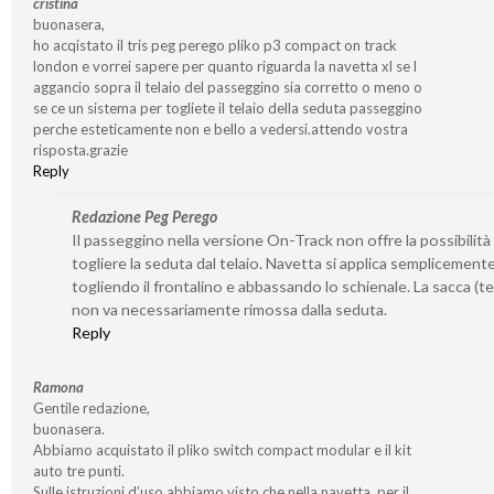
cristina
buonasera,
ho acqistato il tris peg perego pliko p3 compact on track
london e vorrei sapere per quanto riguarda la navetta xl se l
aggancio sopra il telaio del passeggino sia corretto o meno o
se ce un sistema per togliete il telaio della seduta passeggino
perche esteticamente non e bello a vedersi.attendo vostra
risposta.grazie
Reply
Redazione Peg Perego
Il passeggino nella versione On-Track non offre la possibilità 
togliere la seduta dal telaio. Navetta si applica semplicement
togliendo il frontalino e abbassando lo schienale. La sacca (t
non va necessariamente rimossa dalla seduta.
Reply
Ramona
Gentile redazione,
buonasera.
Abbiamo acquistato il pliko switch compact modular e il kit
auto tre punti.
Sulle istruzioni d’uso abbiamo visto che nella navetta, per il