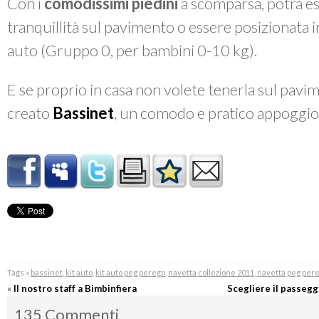
Con i
comodissimi piedini
a scomparsa, potrà e
tranquillità sul pavimento o essere posizionata 
auto (Gruppo 0, per bambini 0-10 kg).
E se proprio in casa non volete tenerla sul pav
creato
Bassinet
, un comodo e pratico appoggi
Tags »
bassinet
,
kit auto
,
kit auto peg perego
,
navetta collezione 2011
,
navetta peg per
«
Il nostro staff a Bimbinfiera
Scegliere il passeggi
135 Commenti