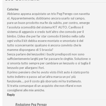
Caterina
Abbiamo appena acquistato un trio Peg Perego con navetta
xl. Apparentemente, dobbiamo ancora usarlo sul campo,
pare un buon prodotto ma fin da subito, per contro, emerge
l’assoluta scomodità del sistema KIT AUTO. Cavilloso il
sistema di aggancio e credo tutt’altro che comodo per il
bimbo. L’idea che per far star comodo il bimbo nella culla
ogni volta il kit debba essere montato e smontato è del
tutto sconcernante: qualcuno è ancora convinto che le
mamme dispongano di 5 braccia?
Senza parlare dei lenzuolini: i buchi predisposti non sono
sufficientemente larghi per far passare le cinghie. Soluzione: o
si smonta tutto sempre per cambiare un lenzuolo o si taglia il
lenzuolo per allargare i fori.
Il primo pensiero che ho avuto visto il kit auto è stato:porto
tutto indietro e passo ad un’altra marca un po’ più
funzionale…. poi il costo già sborsato mi ha trattenuto.
Si tratta comunque di un acquisto che non rifarei e non
consiglierei alle mie amiche.
Reply
Redazione Peg Perego