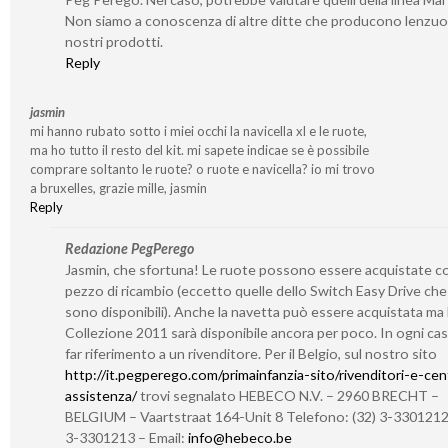
Non siamo a conoscenza di altre ditte che producono lenzuoli
nostri prodotti.
Reply
jasmin
mi hanno rubato sotto i miei occhi la navicella xl e le ruote,
ma ho tutto il resto del kit. mi sapete indicae se è possibile
comprare soltanto le ruote? o ruote e navicella? io mi trovo
a bruxelles, grazie mille, jasmin
Reply
Redazione PegPerego
Jasmin, che sfortuna! Le ruote possono essere acquistate 
pezzo di ricambio (eccetto quelle dello Switch Easy Drive ch
sono disponibili). Anche la navetta può essere acquistata ma 
Collezione 2011 sarà disponibile ancora per poco. In ogni cas
far riferimento a un rivenditore. Per il Belgio, sul nostro sito
http://it.pegperego.com/primainfanzia-sito/rivenditori-e-cent
assistenza/
trovi segnalato HEBECO N.V. – 2960 BRECHT –
BELGIUM – Vaartstraat 164-Unit 8 Telefono: (32) 3-3301212 
3-3301213 – Email:
info@hebeco.be