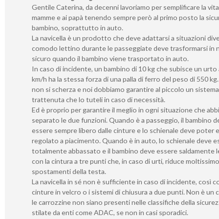
Gentile Caterina, da decenni lavoriamo per semplificare la vita 
mamme e ai papà tenendo sempre però al primo posto la sicu
bambino, soprattutto in auto.
La navicella è un prodotto che deve adattarsi a situazioni div
comodo lettino durante le passeggiate deve trasformarsi in 
sicuro quando il bambino viene trasportato in auto.
In caso di incidente, un bambino di 10 kg che subisce un urto
km/h ha la stessa forza di una palla di ferro del peso di 550 kg.
non si scherza e noi dobbiamo garantire al piccolo un sistema
trattenuta che lo tuteli in caso di necessità.
Ed è proprio per garantire il meglio in ogni situazione che ab
separato le due funzioni. Quando è a passeggio, il bambino d
essere sempre libero dalle cinture e lo schienale deve poter 
regolato a piacimento. Quando è in auto, lo schienale deve e
totalmente abbassato e il bambino deve essere saldamente 
con la cintura a tre punti che, in caso di urti, riduce moltissimo
spostamenti della testa.
La navicella in sé non è sufficiente in caso di incidente, così 
cinture in velcro o i sistemi di chiusura a due punti. Non è un
le carrozzine non siano presenti nelle classifiche della sicure
stilate da enti come ADAC, se non in casi sporadici.