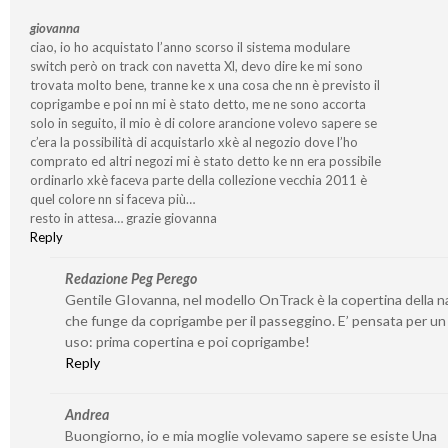
giovanna
ciao, io ho acquistato l’anno scorso il sistema modulare
switch però on track con navetta Xl, devo dire ke mi sono
trovata molto bene, tranne ke x una cosa che nn è previsto il
coprigambe e poi nn mi è stato detto, me ne sono accorta
solo in seguito, il mio è di colore arancione volevo sapere se
c’era la possibilità di acquistarlo xkè al negozio dove l’ho
comprato ed altri negozi mi è stato detto ke nn era possibile
ordinarlo xkè faceva parte della collezione vecchia 2011 è
quel colore nn si faceva più…
resto in attesa… grazie giovanna
Reply
Redazione Peg Perego
Gentile GIovanna, nel modello OnTrack è la copertina della n
che funge da coprigambe per il passeggino. E’ pensata per u
uso: prima copertina e poi coprigambe!
Reply
Andrea
Buongiorno, io e mia moglie volevamo sapere se esiste Una