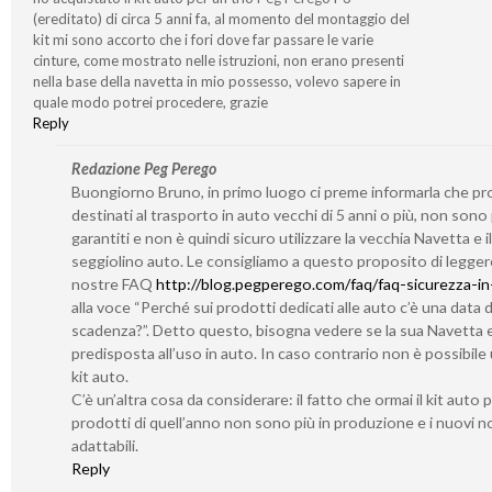
(ereditato) di circa 5 anni fa, al momento del montaggio del
kit mi sono accorto che i fori dove far passare le varie
cinture, come mostrato nelle istruzioni, non erano presenti
nella base della navetta in mio possesso, volevo sapere in
quale modo potrei procedere, grazie
Reply
Redazione Peg Perego
Buongiorno Bruno, in primo luogo ci preme informarla che pr
destinati al trasporto in auto vecchi di 5 anni o più, non sono 
garantiti e non è quindi sicuro utilizzare la vecchia Navetta e i
seggiolino auto. Le consigliamo a questo proposito di legger
nostre FAQ
http://blog.pegperego.com/faq/faq-sicurezza-in
alla voce “Perché sui prodotti dedicati alle auto c’è una data d
scadenza?”. Detto questo, bisogna vedere se la sua Navetta 
predisposta all’uso in auto. In caso contrario non è possibile u
kit auto.
C’è un’altra cosa da considerare: il fatto che ormai il kit auto 
prodotti di quell’anno non sono più in produzione e i nuovi 
adattabili.
Reply