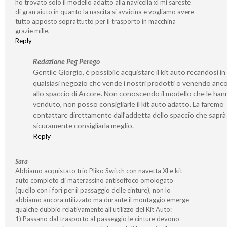
ho trovato solo il modello adatto alla navicella xl mi sareste
di gran aiuto in quanto la nascita si avvicina e vogliamo avere
tutto apposto soprattutto per il trasporto in macchina
grazie mille,
Reply
Redazione Peg Perego
Gentile Giorgio, è possibile acquistare il kit auto recandosi in
qualsiasi negozio che vende i nostri prodotti o venendo anco
allo spaccio di Arcore. Non conoscendo il modello che le ha
venduto, non posso consigliarle il kit auto adatto. La faremo
contattare direttamente dall’addetta dello spaccio che saprà
sicuramente consigliarla meglio.
Reply
Sara
Abbiamo acquistato trio Pliko Switch con navetta Xl e kit
auto completo di materassino antisoffoco omologato
(quello con i fori per il passaggio delle cinture), non lo
abbiamo ancora utilizzato ma durante il montaggio emerge
qualche dubbio relativamente all’utilizzo del Kit Auto:
1) Passano dal trasporto al passeggio le cinture devono