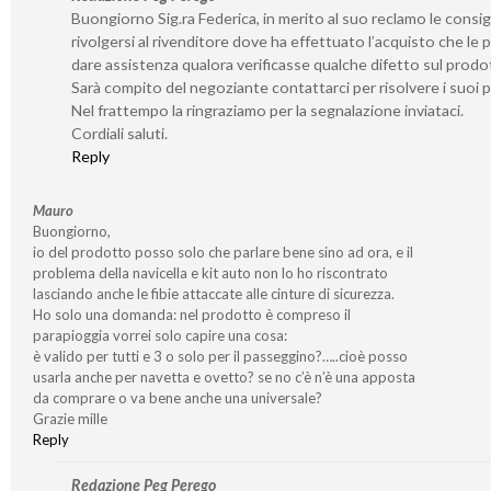
Buongiorno Sig.ra Federica, in merito al suo reclamo le consig
rivolgersi al rivenditore dove ha effettuato l’acquisto che le 
dare assistenza qualora verificasse qualche difetto sul prodo
Sarà compito del negoziante contattarci per risolvere i suoi 
Nel frattempo la ringraziamo per la segnalazione inviataci.
Cordiali saluti.
Reply
Mauro
Buongiorno,
io del prodotto posso solo che parlare bene sino ad ora, e il
problema della navicella e kit auto non lo ho riscontrato
lasciando anche le fibie attaccate alle cinture di sicurezza.
Ho solo una domanda: nel prodotto è compreso il
parapioggia vorrei solo capire una cosa:
è valido per tutti e 3 o solo per il passeggino?…..cioè posso
usarla anche per navetta e ovetto? se no c’è n’è una apposta
da comprare o va bene anche una universale?
Grazie mille
Reply
Redazione Peg Perego