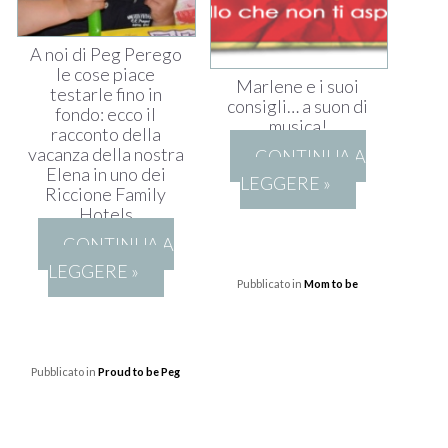
A noi di Peg Perego
le cose piace
Marlene e i suoi
testarle fino in
consigli… a suon di
fondo: ecco il
musica!
racconto della
vacanza della nostra
CONTINUA A
Elena in uno dei
LEGGERE »
Riccione Family
Hotels
CONTINUA A
LEGGERE »
Pubblicato in
Mom to be
Pubblicato in
Proud to be Peg