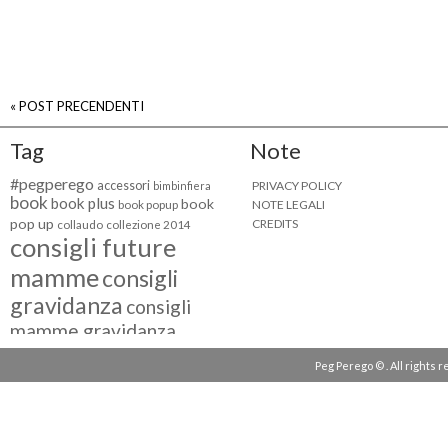
« POST PRECENDENTI
Tag
Note
#pegperego
accessori
PRIVACY POLICY
bimbinfiera
book
book plus
book
NOTE LEGALI
book popup
pop up
CREDITS
collaudo
collezione 2014
consigli future
mamme
consigli
gravidanza
consigli
mamme gravidanza
consigli maternità
Peg Perego © . All rights 
eventi peg perego
facebook fan
facebook
g come giocare
testimonial
fiat 500
giocattoli peg perego