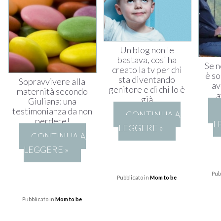
Un blog non le
bastava, così ha
Se n
creato la tv per chi
è so
sta diventando
Sopravvivere alla
av
genitore e di chi lo è
maternità secondo
a
già
Giuliana: una
testimonianza da non
CONTINUA A
perdere!
L
LEGGERE »
CONTINUA A
LEGGERE »
Pub
Pubblicato in
Mom to be
Pubblicato in
Mom to be