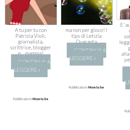
E’ a
A tu per tu con
ma non per gioco! I
Patrizia Violi,
tips di Letizia
so
giornalista,
Quaranta
legg
scrittrice, blogger
CONTINUA A
e… mamma!
all
LEGGERE »
pe
CONTINUA A
LEGGERE »
L
Pubblicato in
Mom to be
Pubblicato in
Mom to be
Pub