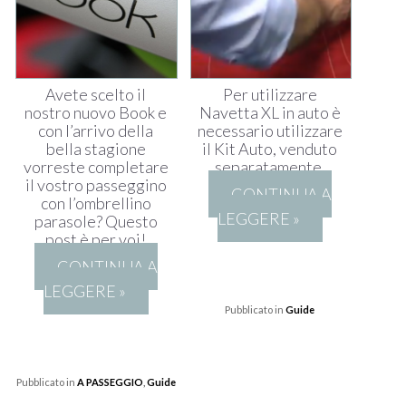
Avete scelto il
Per utilizzare
nostro nuovo Book e
Navetta XL in auto è
con l’arrivo della
necessario utilizzare
bella stagione
il Kit Auto, venduto
vorreste completare
separatamente.
il vostro passeggino
CONTINUA A
con l’ombrellino
LEGGERE »
parasole? Questo
post è per voi!
CONTINUA A
LEGGERE »
Pubblicato in
Guide
Pubblicato in
A PASSEGGIO
,
Guide