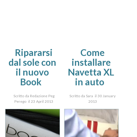
Ripararsi
Come
dal sole con
installare
il nuovo
Navetta XL
Book
in auto
Scritto da Redazione Peg
Scritto da Sara il 30 January
Perego il 23 April 2013
2013