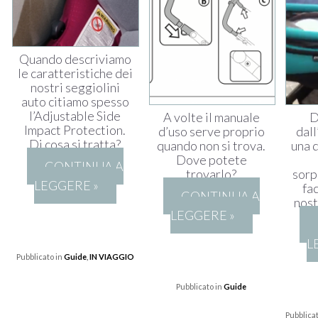
Quando descriviamo
le caratteristiche dei
nostri seggiolini
auto citiamo spesso
l’Adjustable Side
A volte il manuale
D
Impact Protection.
d’uso serve proprio
dal
Di cosa si tratta?
quando non si trova.
una 
Dove potete
CONTINUA A
trovarlo?
sor
LEGGERE »
fac
CONTINUA A
nos
LEGGERE »
L
Pubblicato in
Guide
,
IN VIAGGIO
Pubblicato in
Guide
Pubblica