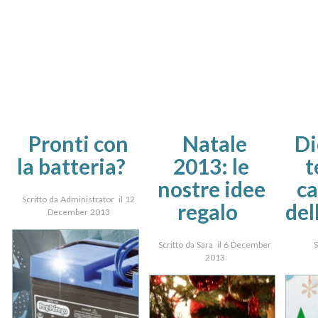
Pronti con
Natale
Di
la batteria?
2013: le
t
nostre idee
ca
Scritto da Administrator il 12
regalo
del
December 2013
Scritto da Sara il 6 December
S
2013