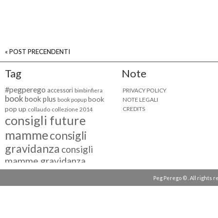
« POST PRECENDENTI
Tag
Note
#pegperego
accessori
PRIVACY POLICY
bimbinfiera
book
book plus
book
NOTE LEGALI
book popup
pop up
CREDITS
collaudo
collezione 2014
consigli future
mamme
consigli
gravidanza
consigli
mamme gravidanza
consigli maternità
Peg Perego © . All rights 
eventi peg perego
facebook fan
facebook
g come giocare
testimonial
fiat 500
giocattoli peg perego