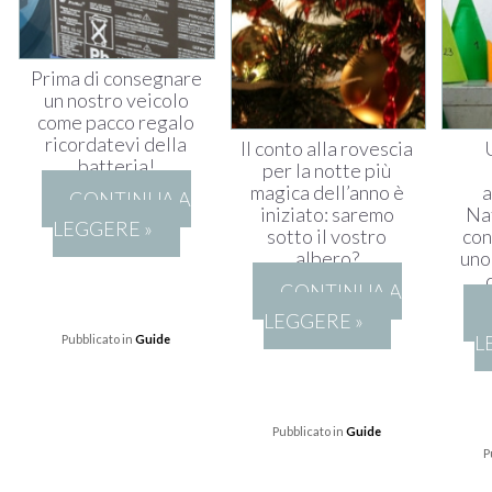
Prima di consegnare
un nostro veicolo
come pacco regalo
ricordatevi della
Il conto alla rovescia
batteria!
per la notte più
magica dell’anno è
a
CONTINUA A
iniziato: saremo
Nat
LEGGERE »
sotto il vostro
con
albero?
uno
CONTINUA A
LEGGERE »
L
Pubblicato in
Guide
Pubblicato in
Guide
P