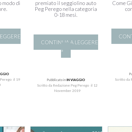
o modo di
premiato il seggiolino auto
Come Gi
ore.
Peg Perego nella categoria
co
0-18 mesi.
LEGGERE
CONT
CONTINUA A LEGGERE
»
EGGIO
P
 Perego il 19
Scritto da
Pubblicato in
IN VIAGGIO
0
Scritto da Redazione Peg Perego il 12
November 2019