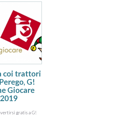
 coi trattori
Perego, G!
e Giocare
2019
ertirsi gratis a G!