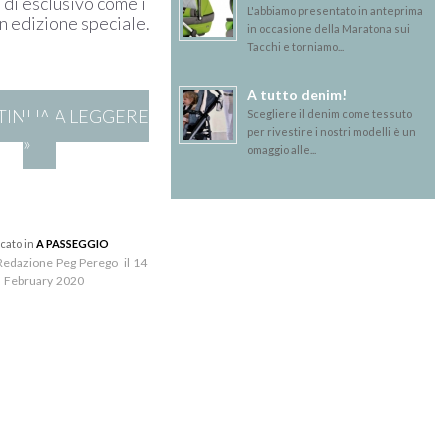
 di esclusivo come i
L'abbiamo presentato in anteprima
n edizione speciale.
in occasione della Maratona sui
Tacchi e torniamo...
A tutto denim!
INUA A LEGGERE
Scegliere il denim come tessuto
per rivestire i nostri modelli è un
»
omaggio alle...
icato in
A PASSEGGIO
 Redazione Peg Perego il 14
February 2020