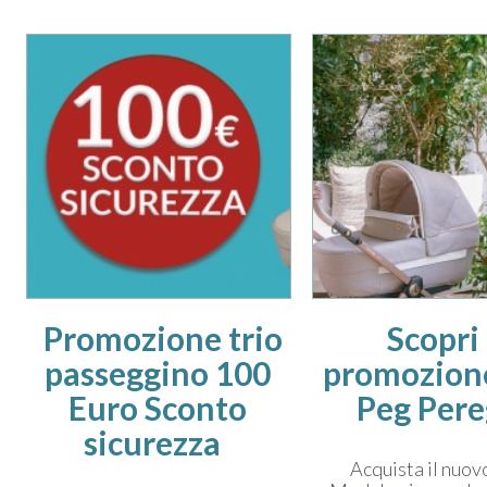
Promozione trio
Scopri 
passeggino 100
promozione
Euro Sconto
Peg Per
sicurezza
Acquista il nuo