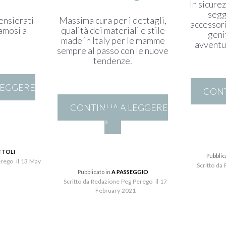
In sicurez
seggi
ensierati
Massima cura per i dettagli,
accessor
famosi al
qualità dei materiali e stile
genit
made in Italy per le mamme
avventu
sempre al passo con le nuove
tendenze.
LEGGERE
CONT
CONTINUA A LEGGERE
»
TTOLI
Pubblic
erego il 13 May
Scritto da
Pubblicato in
A PASSEGGIO
Scritto da Redazione Peg Perego il 17
February 2021