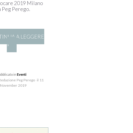
ocare 2019 Milano
n Peg Perego.
INUA A LEGGERE
»
ubblicato in
Eventi
 Redazione Peg Perego il 11
November 2019