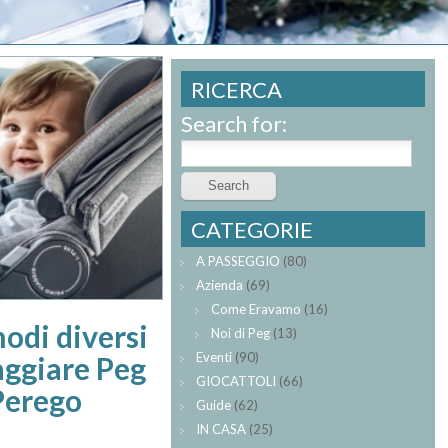
RICERCA
Search for:
CATEGORIE
A PASSEGGIO
(80)
Azienda
(69)
Come Eravamo
(16)
odi diversi
Noi di Peg
(13)
Eventi
(90)
aggiare Peg
GIOCATTOLI
(66)
Perego
Guide
(62)
IN CASA
(25)