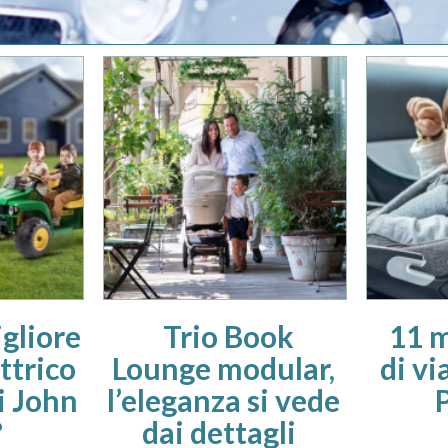
igliore
Trio Book
11 m
ttrico
Lounge modular,
di vi
i John
l’eleganza si vede
?
dai dettagli