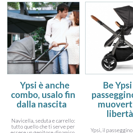
Ypsi è anche
Be Ypsi!
combo, usalo fin
passeggin
dalla nascita
muoverti
libert
Navicella, seduta e carrello:
tutto quello che ti serve per
Ypsi, il passeggin
essere un genitore dinamico.