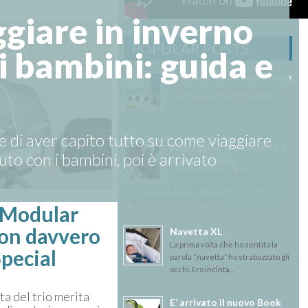
giare in inverno
POPULAR POSTS
i bambini: guida e
Il nostro spaccio aziendale
Lo spaccio aziendale PegPerego si
trova all'interno dell'azienda
stessa, ad Arcore...
 di aver capito tutto su come viaggiare
Passeggino &Co, pulizia e
auto con i bambini, poi è arrivato
manutenzione
Ogni sistema modulare,
passeggino, carrozzina che
acquistate è dotato di libretto...
 Modular
ion davvero
Navetta XL
La prima volta che ho sentito la
Special
parola “navetta” ho strabuzzato gli
occhi. Ero incinta...
ta del trio merita
E’ arrivato il nuovo Book