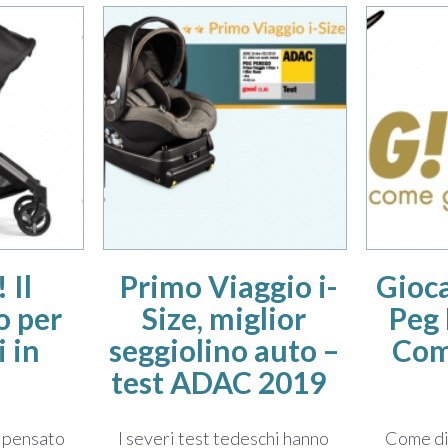
 Il
Primo Viaggio i-
Gioca
o per
Size, miglior
Peg 
 in
seggiolino auto –
Com
à
test ADAC 2019
o pensato
I severi test tedeschi hanno
Come div