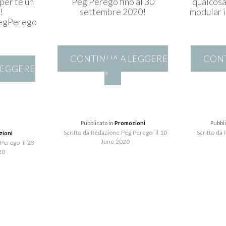
per te un
Peg Perego fino al 30
qualcosa
!
settembre 2020!
modular i
egPerego
CONTINUA A LEGGERE
CONT
LEGGERE
»
Pubblicato in
Promozioni
Pubbl
Scritto da Redazione Peg Perego il 10
Scritto da
zioni
June 2020
 Perego il 23
20