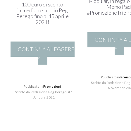
Modular, in regalo 
100 euro di sconto
Memo Pad
immediato sul trio Peg
#PromozioneTrioP
Perego fino al 15 aprile
2021!
CONTINUA A 
»
CONTINUA A LEGGERE
»
Pubblicato in
Promo
Scritto da Redazione Peg
Pubblicato in
Promozioni
November 20
Scritto da Redazione Peg Perego il 1
January 2021