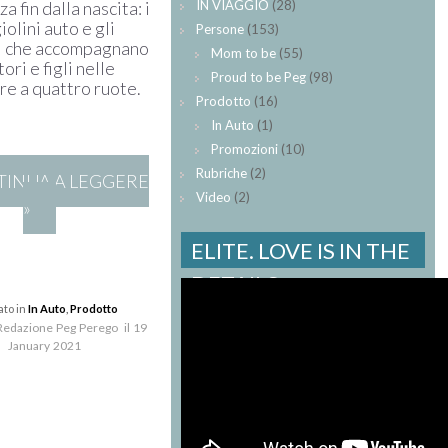
IN VIAGGIO
(28)
za fin dalla nascita: i
olini auto e gli
Persone
(153)
i che accompagnano
Mom to be
(55)
ori e figli nelle
Proud to be Peg
(98)
re a quattro ruote.
Prodotto
(16)
In Auto
(1)
Promozioni
(10)
Rubriche
(2)
INUA A LEGGERE
Video
(2)
»
ELITE. LOVE IS IN THE
DETAILS.
ato in
In Auto
,
Prodotto
 Redazione Peg Perego il 19
January 2021