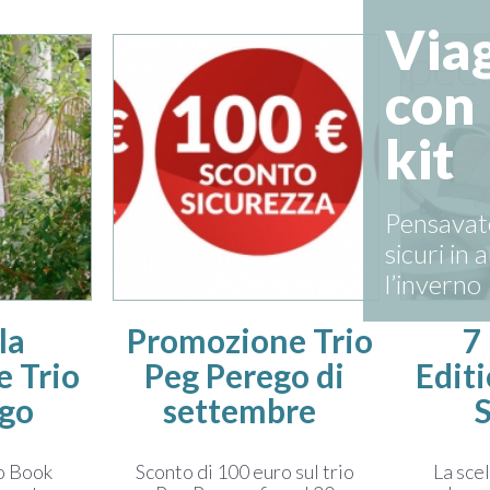
Viag
con 
kit
Pensavate
sicuri in 
l’inverno
la
Promozione Trio
7
 Trio
Peg Perego di
Edit
ego
settembre
vo Book
Sconto di 100 euro sul trio
La scel