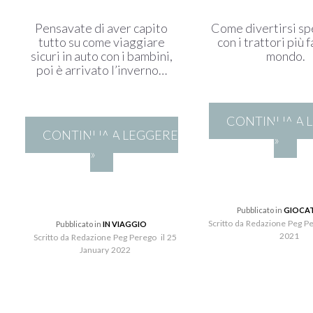
Pensavate di aver capito
Come divertirsi sp
tutto su come viaggiare
con i trattori più 
sicuri in auto con i bambini,
mondo.
poi è arrivato l’inverno…
CONTINUA A 
CONTINUA A LEGGERE
»
»
Pubblicato in
GIOCA
Scritto da Redazione Peg P
Pubblicato in
IN VIAGGIO
2021
Scritto da Redazione Peg Perego il 25
January 2022