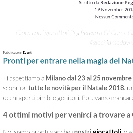
Scritto da
Redazione Peg
19 November 201
Nessun Comment
Gioca con i giocattoli Peg Perego a G! Come
#giochiamodavv
Pubblicato in
Eventi
Pronti per entrare nella magia del Na
Ti aspettiamo a
Milano dal 23 al 25 novembre
scoprirai
tutte le novità per il Natale 2018,
un
occhi aperti bimbi e genitori. Potevamo mancar
4 ottimi motivi per venirci a trovare
Noi siamo pronti e anche i
nostri
giocattoli
lo s