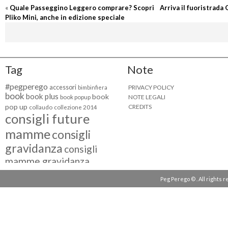
«
Quale Passeggino Leggero comprare? Scopri
Arriva il fuoristrada
Pliko Mini, anche in edizione speciale
Tag
Note
#pegperego
accessori
PRIVACY POLICY
bimbinfiera
book
book plus
book
NOTE LEGALI
book popup
pop up
CREDITS
collaudo
collezione 2014
consigli future
mamme
consigli
gravidanza
consigli
mamme gravidanza
consigli maternità
Peg Perego © . All rights 
eventi peg perego
facebook fan
facebook
g come giocare
testimonial
fiat 500
giocattoli peg perego