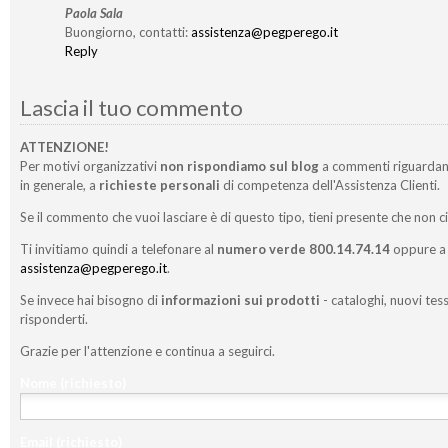
Paola Sala
Buongiorno, contatti:
assistenza@pegperego.it
Reply
Lascia il tuo commento
ATTENZIONE!
Per motivi organizzativi
non rispondiamo sul blog
a commenti riguardan
in generale, a
richieste personali
di competenza dell'Assistenza Clienti.
Se il commento che vuoi lasciare è di questo tipo, tieni presente che non c
Ti invitiamo quindi a telefonare al
numero verde 800.14.74.14
oppure a 
assistenza@pegperego.it
.
Se invece hai bisogno di
informazioni sui prodotti
- cataloghi, nuovi tess
risponderti.
Grazie per l'attenzione e continua a seguirci.
Nome
(richiesto)
Email
(richiesto)