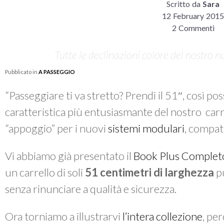
Scritto da
Sara
12 February 201
2 Commenti
Tutte le declinazioni colore del nostro 
Pubblicato in
A PASSEGGIO
“Passeggiare ti va stretto? Prendi il 51″, così po
caratteristica più entusiasmante del nostro car
“appoggio” per i nuovi
sistemi modulari
, compatti
Vi abbiamo già presentato il
Book Plus Complet
un carrello di soli
51 centimetri di larghezza
p
senza rinunciare a qualità e sicurezza.
Ora torniamo a illustrarvi
l’intera collezione
, pe