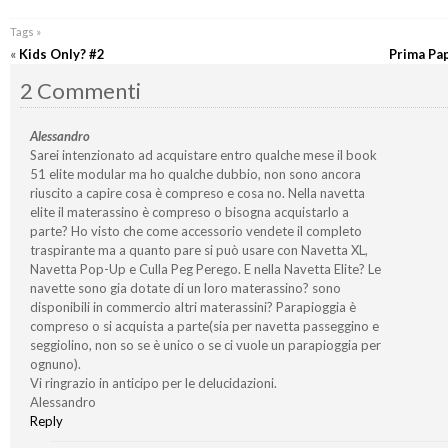
Tags »
«
Kids Only? #2
Prima Pap
2 Commenti
Alessandro
Sarei intenzionato ad acquistare entro qualche mese il book
51 elite modular ma ho qualche dubbio, non sono ancora
riuscito a capire cosa è compreso e cosa no. Nella navetta
elite il materassino è compreso o bisogna acquistarlo a
parte? Ho visto che come accessorio vendete il completo
traspirante ma a quanto pare si può usare con Navetta XL,
Navetta Pop-Up e Culla Peg Perego. E nella Navetta Elite? Le
navette sono gia dotate di un loro materassino? sono
disponibili in commercio altri materassini? Parapioggia è
compreso o si acquista a parte(sia per navetta passeggino e
seggiolino, non so se è unico o se ci vuole un parapioggia per
ognuno).
Vi ringrazio in anticipo per le delucidazioni.
Alessandro
Reply