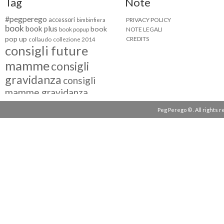
Tag
Note
#pegperego
accessori
PRIVACY POLICY
bimbinfiera
book
book plus
book
NOTE LEGALI
book popup
pop up
CREDITS
collaudo
collezione 2014
consigli future
mamme
consigli
gravidanza
consigli
mamme gravidanza
consigli maternità
Peg Perego © . All rights 
eventi peg perego
facebook fan
facebook
g come giocare
testimonial
fiat 500
giocattoli peg perego
mamme
instagram
blogger
mammeinpeg
passeggini peg perego
peg perego
pliko mini
polaris
prima
review
pappa
quad peg perego