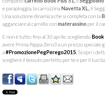
compatto
carrello
Book Plus 51,
il
Seggiolino
e parapioggia, la carrozzina
Navetta
XL,
il Seg
Una soluzione dinamica che si completa con
la
B
agganciare al carrello con
materassino
per il c
E non è tutto: fino al 30 aprile, scegliendo
Book 
avere Prima Pappa Zero3 a un prezzo speciale g
a
#PromozionePegPerego2015
.
Scopri i dett
scegliere il tessuto perfetto per te e per il tuo 