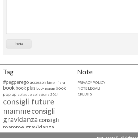
Tag
Note
#pegperego
accessori
PRIVACY POLICY
bimbinfiera
book
book plus
book
NOTE LEGALI
book popup
pop up
CREDITS
collaudo
collezione 2014
consigli future
mamme
consigli
gravidanza
consigli
mamme gravidanza
consigli maternità
Peg Perego © . All rights 