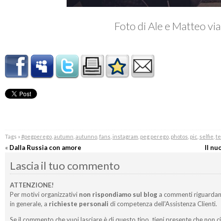
Foto di Ale e Matteo vi
Tags »
#pegperego
,
autumn
,
autunno
,
fans
,
instagram
,
peg perego
,
photos
,
pic
,
selfie
,
te
«
Dalla Russia con amore
Il nu
Lascia il tuo commento
ATTENZIONE!
Per motivi organizzativi
non rispondiamo sul blog
a commenti riguardan
in generale, a
richieste personali
di competenza dell'Assistenza Clienti.
Se il commento che vuoi lasciare è di questo tipo, tieni presente che non c