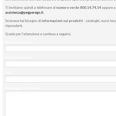
Ti invitiamo quindi a telefonare al
numero verde 800.14.74.14
oppure a 
assistenza@pegperego.it
.
Se invece hai bisogno di
informazioni sui prodotti
- cataloghi, nuovi tess
risponderti.
Grazie per l'attenzione e continua a seguirci.
Nome
(richiesto)
Email
(richiesto)
URL
Messaggio
(richiesto)