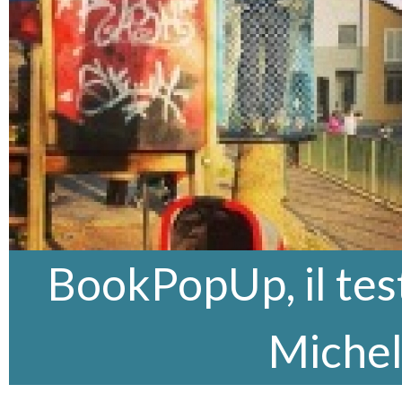
BookPopUp, il test
Miche