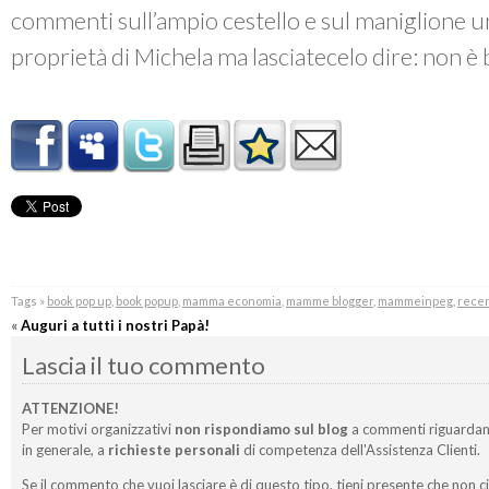
commenti sull’ampio cestello e sul maniglione u
proprietà di Michela ma lasciatecelo dire: non è 
Tags »
book pop up
,
book popup
,
mamma economia
,
mamme blogger
,
mammeinpeg
,
recen
«
Auguri a tutti i nostri Papà!
Lascia il tuo commento
ATTENZIONE!
Per motivi organizzativi
non rispondiamo sul blog
a commenti riguardan
in generale, a
richieste personali
di competenza dell'Assistenza Clienti.
Se il commento che vuoi lasciare è di questo tipo, tieni presente che non c