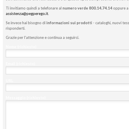
Ti invitiamo quindi a telefonare al
numero verde 800.14.74.14
oppure a 
assistenza@pegperego.it
.
Se invece hai bisogno di
informazioni sui prodotti
- cataloghi, nuovi tess
risponderti.
Grazie per l'attenzione e continua a seguirci.
Nome
(richiesto)
Email
(richiesto)
URL
Messaggio
(richiesto)