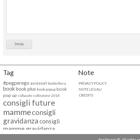
Tag
Note
#pegperego
accessori
PRIVACY POLICY
bimbinfiera
book
book plus
book
NOTE LEGALI
book popup
pop up
CREDITS
collaudo
collezione 2014
consigli future
mamme
consigli
gravidanza
consigli
mamme gravidanza
consigli maternità
Peg Perego © . All rights 