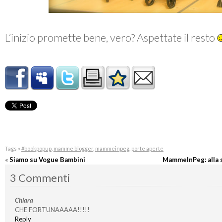
L’inizio promette bene, vero? Aspettate il resto
Tags »
#bookpopup
,
mamme blogger
,
mammeinpeg
,
porte aperte
«
Siamo su Vogue Bambini
MammeInPeg: alla 
3 Commenti
Chiara
CHE FORTUNAAAAA!!!!!
Reply