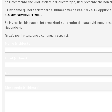
Se il commento che vuoi lasciare è di questo tipo, tieni presente che non c
Ti invitiamo quindi a telefonare al
numero verde 800.14.74.14
oppure a 
assistenza@pegperego.it
.
Se invece hai bisogno di
informazioni sui prodotti
- cataloghi, nuovi tess
risponderti.
Grazie per l'attenzione e continua a seguirci.
Nome
(richiesto)
Email
(richiesto)
URL
Messaggio
(richiesto)