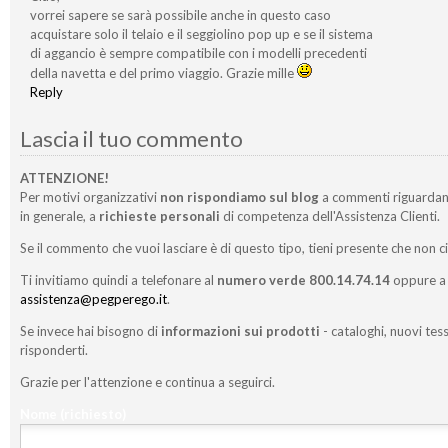
vorrei sapere se sarà possibile anche in questo caso
acquistare solo il telaio e il seggiolino pop up e se il sistema
di aggancio è sempre compatibile con i modelli precedenti
della navetta e del primo viaggio. Grazie mille
Reply
Lascia il tuo commento
ATTENZIONE!
Per motivi organizzativi
non rispondiamo sul blog
a commenti riguardan
in generale, a
richieste personali
di competenza dell'Assistenza Clienti.
Se il commento che vuoi lasciare è di questo tipo, tieni presente che non c
Ti invitiamo quindi a telefonare al
numero verde 800.14.74.14
oppure a 
assistenza@pegperego.it
.
Se invece hai bisogno di
informazioni sui prodotti
- cataloghi, nuovi tess
risponderti.
Grazie per l'attenzione e continua a seguirci.
Nome
(richiesto)