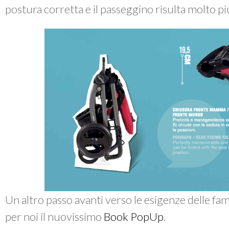
postura corretta e il passeggino risulta molto p
Un altro passo avanti verso le esigenze delle fam
per noi il nuovissimo
Book PopUp
.