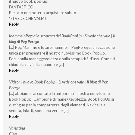
il nuovo book pop-up:
FANTASTICO!
Peccato non poterlo acquistare subito!
“SI VEDE CHE VALE”!
Reply
MammeInPeg: alla scoperta del BookPopUp ‹ Si vede che vale | Il
blog di Peg Perego
[...] Peg Mamme e future mamme in PegPerego: un’occasione
unica per presentare il nostro nuovissimo Book PopUp.
Focus sulla maneggevolezza e sulla semplicità d’uso. Come si
chiude la navicella quando è [...]
Reply
Video: il nuovo Book PopUp ‹ Si vede che vale | Il blog di Peg
Perego
[...] abbiamo raccontato in anteprima il nostro nuovissimo
Book PopUp. Campione di maneggevolezza, Book PopUp si
distingue per la compattezza degli elementi. Navicella e
seduta, infatti, sono una vera e [...]
Reply
Valentina
Ciao,