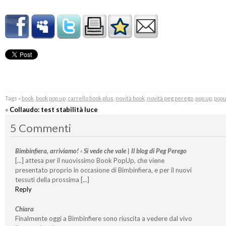
Tags »
book
,
book pop up
,
carrello book plus
,
novità book
,
novità peg perego
,
pop up
,
pop
«
Collaudo: test stabilità luce
5 Commenti
Bimbinfiera, arriviamo! ‹ Si vede che vale | Il blog di Peg Perego
[...] attesa per il nuovissimo Book PopUp, che viene
presentato proprio in occasione di Bimbinfiera, e per il nuovi
tessuti della prossima [...]
Reply
Chiara
Finalmente oggi a Bimbinfiere sono riuscita a vedere dal vivo