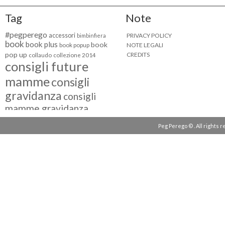
Tag
Note
#pegperego
accessori
PRIVACY POLICY
bimbinfiera
book
book plus
book
NOTE LEGALI
book popup
pop up
CREDITS
collaudo
collezione 2014
consigli future
mamme
consigli
gravidanza
consigli
mamme gravidanza
consigli maternità
Peg Perego © . All rights 
eventi peg perego
facebook fan
facebook
g come giocare
testimonial
fiat 500
giocattoli peg perego
mamme
instagram
blogger
mammeinpeg
passeggini peg perego
peg perego