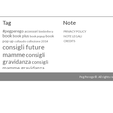
Tag
Note
#pegperego
accessori
PRIVACY POLICY
bimbinfiera
book
book plus
book
NOTE LEGALI
book popup
pop up
CREDITS
collaudo
collezione 2014
consigli future
mamme
consigli
gravidanza
consigli
mamme gravidanza
consigli maternità
Peg Perego © . All rights 
eventi peg perego
facebook fan
facebook
g come giocare
testimonial
fiat 500
giocattoli peg perego
mamme
instagram
blogger