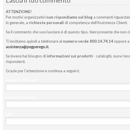
Lascia il tuo commento
ATTENZIONE!
Per motivi organizzativi
non rispondiamo sul blog
a commenti riguardan
in generale, a
richieste personali
di competenza dell'Assistenza Clienti.
Se il commento che vuoi lasciare è di questo tipo, tieni presente che non c
Ti invitiamo quindi a telefonare al
numero verde 800.14.74.14
oppure a 
assistenza@pegperego.it
.
Se invece hai bisogno di
informazioni sui prodotti
- cataloghi, nuovi tess
risponderti.
Grazie per l'attenzione e continua a seguirci.
Nome
(richiesto)
Email
(richiesto)
URL