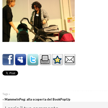
Tags »
«
MammeInPeg: alla scoperta del BookPopUp