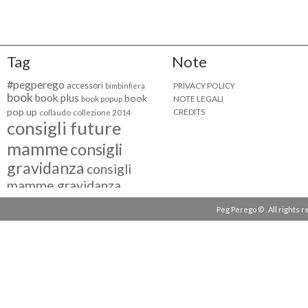
Tag
Note
#pegperego
accessori
PRIVACY POLICY
bimbinfiera
book
book plus
book
NOTE LEGALI
book popup
pop up
CREDITS
collaudo
collezione 2014
consigli future
mamme
consigli
gravidanza
consigli
mamme gravidanza
consigli maternità
Peg Perego © . All rights 
eventi peg perego
facebook fan
facebook
g come giocare
testimonial
fiat 500
giocattoli peg perego
mamme
instagram
blogger