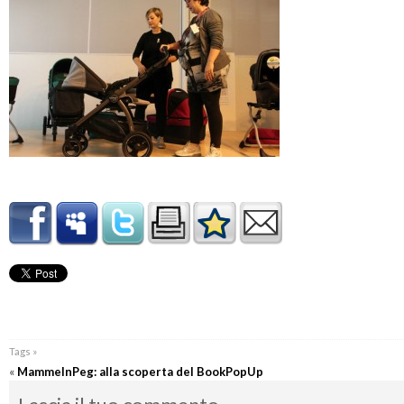
Tags »
«
MammeInPeg: alla scoperta del BookPopUp