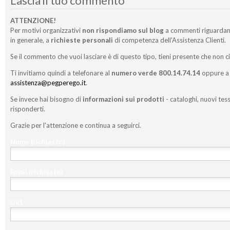
Lascia il tuo commento
ATTENZIONE!
Per motivi organizzativi
non rispondiamo sul blog
a commenti riguardan
in generale, a
richieste personali
di competenza dell'Assistenza Clienti.
Se il commento che vuoi lasciare è di questo tipo, tieni presente che non c
Ti invitiamo quindi a telefonare al
numero verde 800.14.74.14
oppure a 
assistenza@pegperego.it
.
Se invece hai bisogno di
informazioni sui prodotti
- cataloghi, nuovi tess
risponderti.
Grazie per l'attenzione e continua a seguirci.
Nome
(richiesto)
Email
(richiesto)
URL