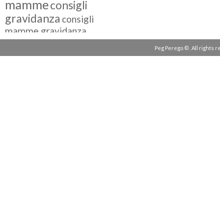
mamme
consigli
gravidanza
consigli
mamme gravidanza
consigli maternità
Peg Perego © . All rights 
eventi peg perego
facebook fan
facebook
g come giocare
testimonial
fiat 500
giocattoli peg perego
mamme
instagram
blogger
mammeinpeg
passeggini peg perego
peg perego
pliko mini
polaris
prima
review
pappa
quad peg perego
seggiolini auto
seggiolini auto peg
seggiolino auto
perego
seggiolone peg perego
seggioloni
sicurezza in auto
seggioloni peg perego
tatamia
siesta
storia peg perego
testimonianze peg
tessuti