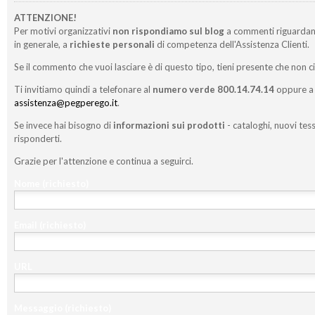
ATTENZIONE!
Per motivi organizzativi
non rispondiamo sul blog
a commenti riguardan
in generale, a
richieste personali
di competenza dell'Assistenza Clienti.
Se il commento che vuoi lasciare è di questo tipo, tieni presente che non c
Ti invitiamo quindi a telefonare al
numero verde 800.14.74.14
oppure a 
assistenza@pegperego.it
.
Se invece hai bisogno di
informazioni sui prodotti
- cataloghi, nuovi tess
risponderti.
Grazie per l'attenzione e continua a seguirci.
Nome
(richiesto)
Email
(richiesto)
URL
Messaggio
(richiesto)